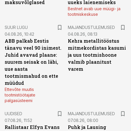
maksuvõlglased
uueks laienemiseks
Bestnet avab uue müügi- ja
tootmiskeskuse
SUUR LUGU
MAJANDUSTULEMUSED
04.08.26, 10:42
04.08.26, 08:13
ABB palkab Eestis
Kehra metallitööstus
tänavu veel 90 inimest.
mitmekordistas kasumi
Juhid avavad plaane:
ja uus tootmishoone
suurem seisak on läbi,
valmib plaanitust
uue aasta
varem
tootmismahud on ette
müüdud
Ettevõte muutis
tootmistöötajate
palgasüsteemi
UUDISED
MAJANDUSTULEMUSED
07.08.26, 11:52
07.08.26, 08:00
Rallistaar Elfyn Evans
Puhk ja Lausing