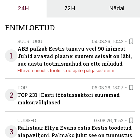
ja suuremaid riske tööohutusele.
24H
72H
Nädal
ENIMLOETUD
SUUR LUGU
04.08.26, 10:42
ABB palkab Eestis tänavu veel 90 inimest.
1
Juhid avavad plaane: suurem seisak on läbi,
uue aasta tootmismahud on ette müüdud
Ettevõte muutis tootmistöötajate palgasüsteemi
TOP
06.08.26, 13:07
2
TOP 231 | Eesti tööstussektori suuremad
maksuvõlglased
UUDISED
07.08.26, 11:52
Rallistaar Elfyn Evans ostis Eestis toodetud
3
aiapaviljoni. Palmako juht: see on tunnustus