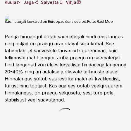
Kuula
Jaga
Salvesta
Vihja
Saematerjali laovarud on Euroopas üsna suured.
Foto:
Raul Mee
Panga hinnangul ootab saematerjali hindu ees langus
ning ostjad on praegu äraootaval seisukohal. See
tähendab, et saeveskite laovarud suurenevad, kuid
tellimuste maht langeb. Juba praegu on saematerjali
hind langenud võrreldes kevadiste hindadega langenud
20-40% ning äri aetakse jooksvate tellimuste alusel.
Hinnalangus sõltub suuresti ka materjali kvaliteedist,
turust ning tootjast. Kas aga ees ootab veelgi suurem
hinnalangus, on praegu selgusetu, sest turg pole
stabiilsust veel saavutanud.