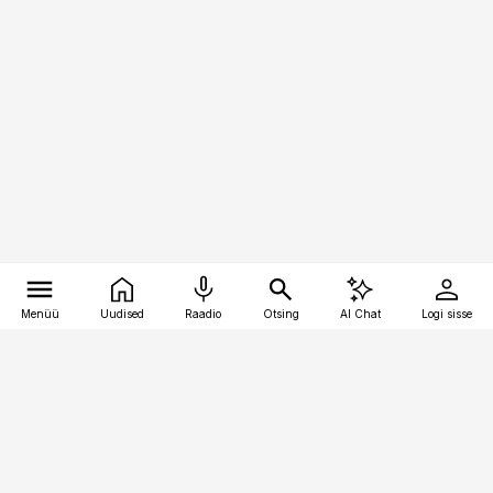
Menüü
Uudised
Raadio
Otsing
AI Chat
Logi sisse
Vana-Lõuna 39/1, 19094 Tallinn
(+372) 667 0111
toostusuudised@toostusuudised.ee