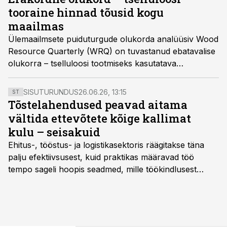
tooraine hinnad tõusid kogu
maailmas
Ülemaailmsete puiduturgude olukorda analüüsiv Wood
Resource Quarterly (WRQ) on tuvastanud ebatavalise
olukorra – tselluloosi tootmiseks kasutatava
paberipuidu ja puiduhakke hinnad tõusid 2022. aasta
alguses üle maailma. Selline universaalne tõus on
SISUTURUNDUS
26.06.26, 13:15
ST
juhtunud vaid paar korda peale seda, kui WRQ hakkas
Tõstelahendused peavad aitama
1988. aastal jälgima paberipuidu hindu.
vältida ettevõtete kõige kallimat
kulu – seisakuid
Ehitus-, tööstus- ja logistikasektoris räägitakse täna
palju efektiivsusest, kuid praktikas määravad töö
tempo sageli hoopis seadmed, mille töökindlusest
sõltub kogu objekti või tootmise sujuvus. Kui tõstuk
seisab, töö katkeb või masin ei vasta töötingimustele,
ei tähenda see ettevõtte jaoks ainult tehnilist
probleemi, vaid otsest rahalist kulu, venivaid tähtaegu