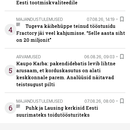
Eesti tootmiskvaliteedile
MAJANDUSTULEMUSED
07.08.26, 14:19
Tugeva käibehüppe teinud tööstusidu
4
Fractory jäi veel kahjumisse. “Selle aasta siht
on 20 miljonit”
ARVAMUSED
06.08.26, 09:03
Kaupo Karba: pakendidebatis levib lihtne
5
arusaam, et korduskasutus on alati
keskkonnale parem. Analüüsid näitavad
teistsugust pilti
MAJANDUSTULEMUSED
07.08.26, 08:00
6
Puhk ja Lausing kerkisid Eesti
suurimateks toidutöösturiteks