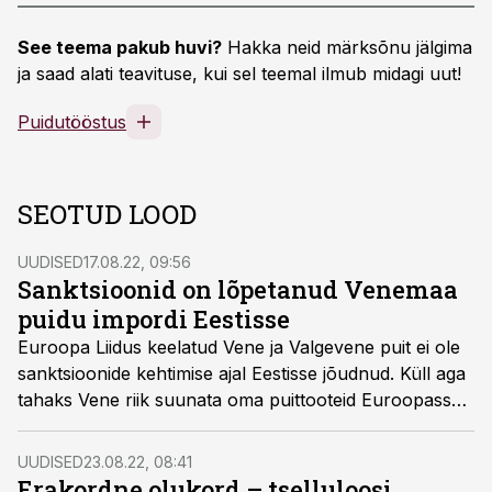
See teema pakub huvi?
Hakka neid märksõnu jälgima
ja saad alati teavituse, kui sel teemal ilmub midagi uut!
Puidutööstus
SEOTUD LOOD
UUDISED
17.08.22, 09:56
Sanktsioonid on lõpetanud Venemaa
puidu impordi Eestisse
Euroopa Liidus keelatud Vene ja Valgevene puit ei ole
sanktsioonide kehtimise ajal Eestisse jõudnud. Küll aga
tahaks Vene riik suunata oma puittooteid Euroopasse
läbi kolmandate riikide.
UUDISED
23.08.22, 08:41
Erakordne olukord – tselluloosi