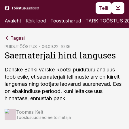
Telli
Avaleht
Kõik lood
Tööstusharud
TARK TÖÖSTUS 2
cebook
Tagasi
Twitter)
PUIDUTÖÖSTUS
06.09.22, 10:36
Saematerjali hind languses
kedIn
ail
Danske Banki värske Rootsi puiduturu analüüs
toob esile, et saematerjali tellimuste arv on kiirelt
k
langemas ning tootjate laovarud suurenevad. Ees
on ebakindluse periood, kuni leitakse uus
hinnatase, ennustab pank.
Toomas Kelt
Tööstusuudised.ee toimetaja