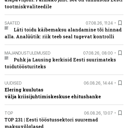
tootmiskvaliteedile
SAATED
07.08.26, 11:24
Läti toidu käibemaksu alandamine tõi hinnad
alla. Analüütik: riik teeb seal tugevat kontrolli
MAJANDUSTULEMUSED
07.08.26, 08:00
Puhk ja Lausing kerkisid Eesti suurimateks
toidutöösturiteks
UUDISED
06.08.26, 14:44
Elering kuulutas
välja kriisijuhtimiskeskuse ehitushanke
TOP
06.08.26, 13:07
TOP 231 | Eesti tööstussektori suuremad
maksuvõlglased