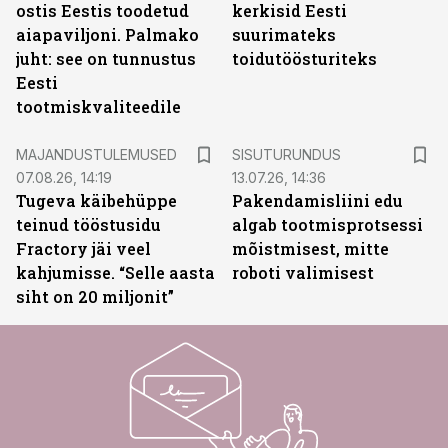
ostis Eestis toodetud
kerkisid Eesti
aiapaviljoni. Palmako
suurimateks
juht: see on tunnustus
toidutöösturiteks
Eesti
tootmiskvaliteedile
ST
MAJANDUSTULEMUSED
SISUTURUNDUS
07.08.26, 14:19
13.07.26, 14:36
Tugeva käibehüppe
Pakendamisliini edu
teinud tööstusidu
algab tootmisprotsessi
Fractory jäi veel
mõistmisest, mitte
kahjumisse. “Selle aasta
roboti valimisest
siht on 20 miljonit”