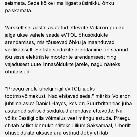
seismata. Seda kõike ilma liigset süsinikku õhku
paiskamata.
Värskelt sel aastal asutatud ettevõte Volaron püüab
jalga ukse vahele saada eVTOL-õhusõidukite
arendamises, mis tõusevad õhku ja maanduvad
vertikaalselt. Selliste sõidukite arendamine on saanud
jõu sisse elektriliste mootorite arendamisest ning
vajadusest uute linnasõidukite järele, nagu näiteks
õhutaksod.
“Praegu ei ole ühelgi riigil eVTOLi jaoks
tootmisvõimekust. Nad ehitavad seda,” märkis Volaroni
juhtima asuv Daniel Hayes, kes on Suurbritannias juba
asutanud selliseid sõidukeid arendava ettevõtte. Nii
võiks Eestilgi olla võimalus veel mängu astuda. Praegu
ehitab sellist lennukit näiteks Lilium Saksamaal, Uberilt
õhusõidukite üksuse ära ostnud Joby ehitab