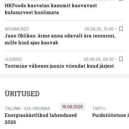
HKFoods kasvatas kasumit kasvavast
kulusurvest hoolimata
ARVAMUSED
05.08.26, 10:40
Jane Oblikas: ärme anna odavalt ära ressurssi,
mille hind ajas kasvab
UUDISED
05.08.26, 08:30
Tootmine vähenes juunis viiendat kuud järjest
ÜRITUSED
16.09.2026
TALLINN - IDA-VIRUMAA
TARTU
Energiasäästlikud lahendused
Puidutööstuse 
2026