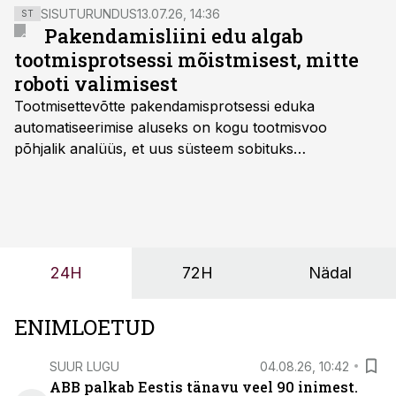
SISUTURUNDUS
13.07.26, 14:36
ST
Pakendamisliini edu algab
tootmisprotsessi mõistmisest, mitte
roboti valimisest
Tootmisettevõtte pakendamisprotsessi eduka
automatiseerimise aluseks on kogu tootmisvoo
põhjalik analüüs, et uus süsteem sobituks
olemasolevasse keskkonda, aitaks vähendada
tööjõuvajadust ning oleks valmis ka ettevõtte
tulevasteks arenguteks. Lihtsalt roboti lisamine
enamasti oodatud tulemust ei too, nendib tootmise ja
tööstuse automatiseerimislahenduste arendaja Smitech
24H
72H
Nädal
OÜ tegevjuht Sander Mitendorf.
ENIMLOETUD
SUUR LUGU
04.08.26, 10:42
ABB palkab Eestis tänavu veel 90 inimest.