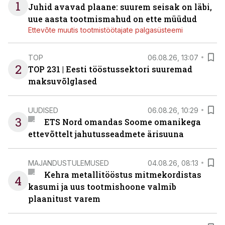
1
Juhid avavad plaane: suurem seisak on läbi,
uue aasta tootmismahud on ette müüdud
Ettevõte muutis tootmistöötajate palgasüsteemi
TOP
06.08.26, 13:07
2
TOP 231 | Eesti tööstussektori suuremad
maksuvõlglased
UUDISED
06.08.26, 10:29
3
ETS Nord omandas Soome omanikega
ettevõttelt jahutusseadmete ärisuuna
MAJANDUSTULEMUSED
04.08.26, 08:13
Kehra metallitööstus mitmekordistas
4
kasumi ja uus tootmishoone valmib
plaanitust varem