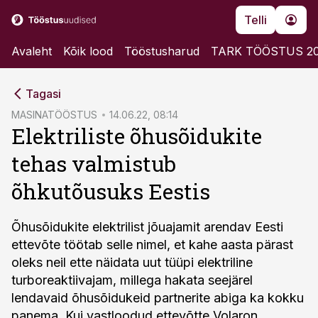
Telli
Avaleht
Kõik lood
Tööstusharud
TARK TÖÖSTUS 2
cebook
cebook
Tagasi
Twitter)
Twitter)
MASINATÖÖSTUS
14.06.22, 08:14
Elektriliste õhusõidukite
kedIn
kedIn
tehas valmistub
ail
ail
õhkutõusuks Eestis
k
k
Õhusõidukite elektrilist jõuajamit arendav Eesti
ettevõte töötab selle nimel, et kahe aasta pärast
oleks neil ette näidata uut tüüpi elektriline
turboreaktiivajam, millega hakata seejärel
lendavaid õhusõidukeid partnerite abiga ka kokku
panema. Kui vastloodud ettevõtte Volaron