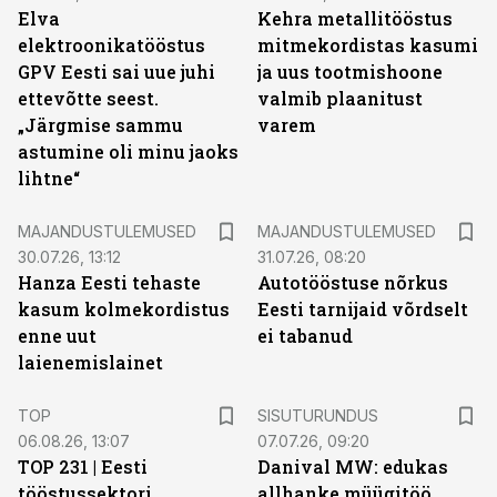
Elva
Kehra metallitööstus
elektroonikatööstus
mitmekordistas kasumi
GPV Eesti sai uue juhi
ja uus tootmishoone
ettevõtte seest.
valmib plaanitust
„Järgmise sammu
varem
astumine oli minu jaoks
lihtne“
MAJANDUSTULEMUSED
MAJANDUSTULEMUSED
30.07.26, 13:12
31.07.26, 08:20
Hanza Eesti tehaste
Autotööstuse nõrkus
kasum kolmekordistus
Eesti tarnijaid võrdselt
enne uut
ei tabanud
laienemislainet
ST
TOP
SISUTURUNDUS
06.08.26, 13:07
07.07.26, 09:20
TOP 231 | Eesti
Danival MW: edukas
tööstussektori
allhanke müügitöö