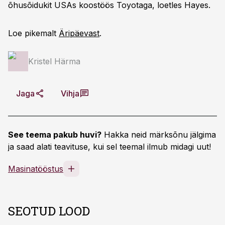
õhusõidukit USAs koostöös Toyotaga, loetles Hayes.
Loe pikemalt
Äripäevast
.
Kristel Härma
Jaga
Vihja
See teema pakub huvi?
Hakka neid märksõnu jälgima
ja saad alati teavituse, kui sel teemal ilmub midagi uut!
Masinatööstus
SEOTUD LOOD