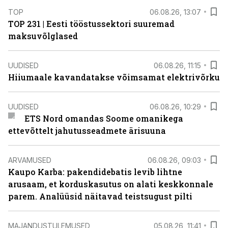
TOP
06.08.26, 13:07
TOP 231 | Eesti tööstussektori suuremad
maksuvõlglased
UUDISED
06.08.26, 11:15
Hiiumaale kavandatakse võimsamat elektrivõrku
UUDISED
06.08.26, 10:29
ETS Nord omandas Soome omanikega
ettevõttelt jahutusseadmete ärisuuna
ARVAMUSED
06.08.26, 09:03
Kaupo Karba: pakendidebatis levib lihtne
arusaam, et korduskasutus on alati keskkonnale
parem. Analüüsid näitavad teistsugust pilti
MAJANDUSTULEMUSED
05.08.26, 11:41