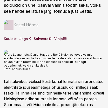
sõidukid on ühel päeval valmis tootmiseks, võiks
see nende eelistuse järgi toimuda just Eestis.
Kristel Härma
Kuula
Jaga
Salvesta
Vihja
Andre Laanemets, Daniel Hayes ja René Nukki panevad valmis
elektriliste jõuajamite tootmist, mille peale ehitada üles ka elektriliste
õhusõidukite tootmine. Need ei tõuseks õhku küll nii nagu
paberlennuk, vaid vertikaalselt.
Foto:
Andras Kralla
Lähitulevikus võiksid Eesti kohal lennata siin arendatud
elektriliste jõuseadmetega õhusõidukid, millega saab
lisaks Tallinna–Helsingi tunnelile teise variandina kiiresti
Helsingisse ärikohtumisele lennata või sõita perega
Saaremaale või Hiiumaale ilma praamijärjekorras