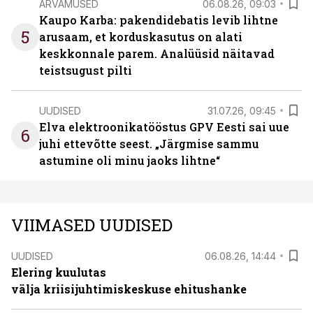
ARVAMUSED
06.08.26, 09:03
Kaupo Karba: pakendidebatis levib lihtne
5
arusaam, et korduskasutus on alati
keskkonnale parem. Analüüsid näitavad
teistsugust pilti
UUDISED
31.07.26, 09:45
Elva elektroonikatööstus GPV Eesti sai uue
6
juhi ettevõtte seest. „Järgmise sammu
astumine oli minu jaoks lihtne“
VIIMASED UUDISED
UUDISED
06.08.26, 14:44
Elering kuulutas
välja kriisijuhtimiskeskuse ehitushanke