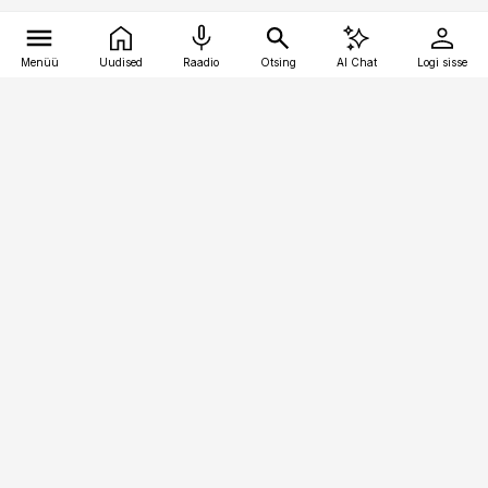
Menüü
Uudised
Raadio
Otsing
AI Chat
Logi sisse
Vana-Lõuna 39/1, 19094 Tallinn
(+372) 667 0111
toostusuudised@toostusuudised.ee
Telli
Reklaam
Firmast
Sisu kasutamisõigused
Ajakirjaniku
eetikakoodeks
Üldtingimused
Privaatsustingimused
Küpsiste poliitika
KKK
Eesti Meediaettevõtete
Eelistuste haldamine