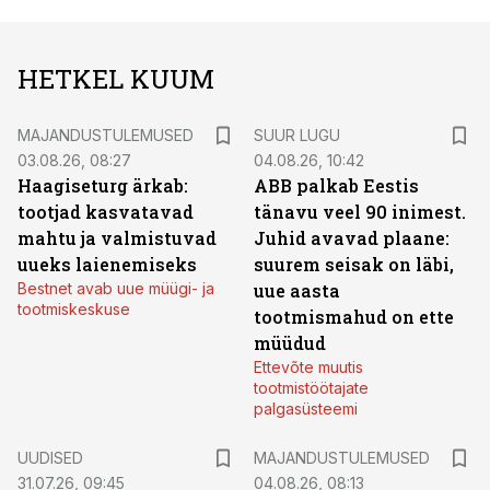
HETKEL KUUM
MAJANDUSTULEMUSED
SUUR LUGU
03.08.26, 08:27
04.08.26, 10:42
Haagiseturg ärkab:
ABB palkab Eestis
tootjad kasvatavad
tänavu veel 90 inimest.
mahtu ja valmistuvad
Juhid avavad plaane:
uueks laienemiseks
suurem seisak on läbi,
Bestnet avab uue müügi- ja
uue aasta
tootmiskeskuse
tootmismahud on ette
müüdud
Ettevõte muutis
tootmistöötajate
palgasüsteemi
UUDISED
MAJANDUSTULEMUSED
31.07.26, 09:45
04.08.26, 08:13