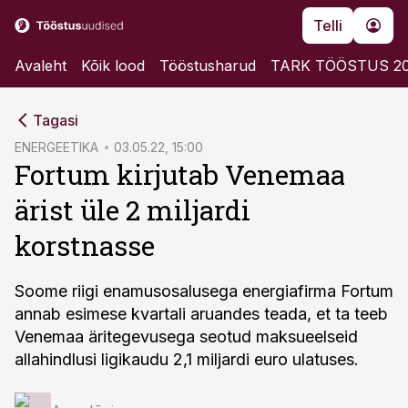
Telli
Avaleht
Kõik lood
Tööstusharud
TARK TÖÖSTUS 2
cebook
Tagasi
Twitter)
ENERGEETIKA
03.05.22, 15:00
Fortum kirjutab Venemaa
kedIn
ärist üle 2 miljardi
ail
korstnasse
k
Soome riigi enamusosalusega energiafirma Fortum
annab esimese kvartali aruandes teada, et ta teeb
Venemaa äritegevusega seotud maksueelseid
allahindlusi ligikaudu 2,1 miljardi euro ulatuses.