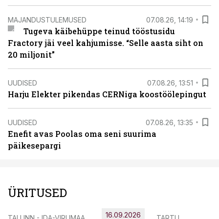
MAJANDUSTULEMUSED
07.08.26, 14:19
Tugeva käibehüppe teinud tööstusidu
Fractory jäi veel kahjumisse. “Selle aasta siht on
20 miljonit”
UUDISED
07.08.26, 13:51
Harju Elekter pikendas CERNiga koostöölepingut
UUDISED
07.08.26, 13:35
Enefit avas Poolas oma seni suurima
päikesepargi
ÜRITUSED
16.09.2026
TALLINN - IDA-VIRUMAA
TARTU