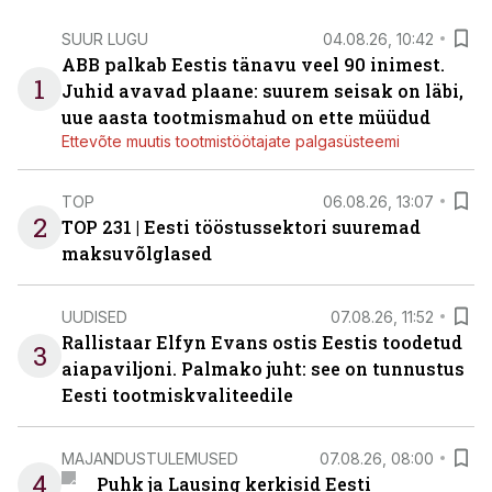
SUUR LUGU
04.08.26, 10:42
ABB palkab Eestis tänavu veel 90 inimest.
1
Juhid avavad plaane: suurem seisak on läbi,
uue aasta tootmismahud on ette müüdud
Ettevõte muutis tootmistöötajate palgasüsteemi
TOP
06.08.26, 13:07
2
TOP 231 | Eesti tööstussektori suuremad
maksuvõlglased
UUDISED
07.08.26, 11:52
Rallistaar Elfyn Evans ostis Eestis toodetud
3
aiapaviljoni. Palmako juht: see on tunnustus
Eesti tootmiskvaliteedile
MAJANDUSTULEMUSED
07.08.26, 08:00
4
Puhk ja Lausing kerkisid Eesti