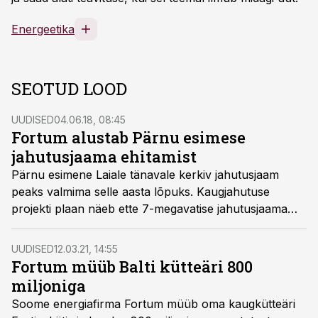
Energeetika
SEOTUD LOOD
UUDISED
04.06.18, 08:45
Fortum alustab Pärnu esimese
jahutusjaama ehitamist
Pärnu esimene Laiale tänavale kerkiv jahutusjaam
peaks valmima selle aasta lõpuks. Kaugjahutuse
projekti plaan näeb ette 7-megavatise jahutusjaama
ehitamist ning kuni 1-kilomeetrise jahutusvõrgu
rajamist sellesse piirkonda.
UUDISED
12.03.21, 14:55
Fortum müüb Balti kütteäri 800
miljoniga
Soome energiafirma Fortum müüb oma kaugkütteäri