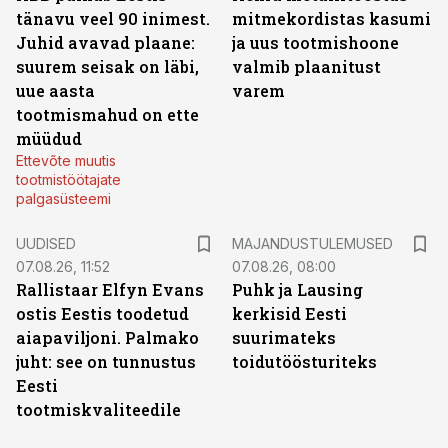
tänavu veel 90 inimest.
mitmekordistas kasumi
Juhid avavad plaane:
ja uus tootmishoone
suurem seisak on läbi,
valmib plaanitust
uue aasta
varem
tootmismahud on ette
müüdud
Ettevõte muutis
tootmistöötajate
palgasüsteemi
UUDISED
MAJANDUSTULEMUSED
07.08.26, 11:52
07.08.26, 08:00
Rallistaar Elfyn Evans
Puhk ja Lausing
ostis Eestis toodetud
kerkisid Eesti
aiapaviljoni. Palmako
suurimateks
juht: see on tunnustus
toidutöösturiteks
Eesti
tootmiskvaliteedile
ST