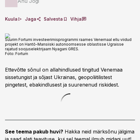
Anu Jõgi
Kuula
Jaga
Salvesta
Vihja
Suurim Fortumi investeerimisprogrammi raames Venemaal ellu viidud
projekt on Hantõ-Mansiiski autonoomsesse oblastisse Ugraisse
rajatud soojuselektrijaam Nyagani GRES.
Foto:
Fortum
Ettevõtte sõnul on allahindlused tingitud Venemaa
sissetungist ja sõjast Ukrainas, geopoliitilistest
pingetest, ebakindlusest ja suurenenud riskidest.
See teema pakub huvi?
Hakka neid märksõnu jälgima
ja saad alati teavituse, kui sel teemal ilmub midagi uut!