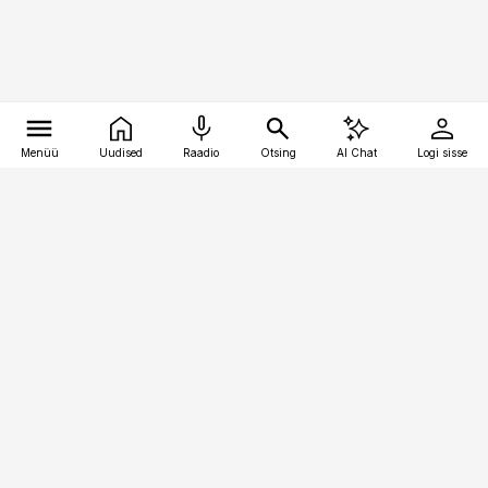
Menüü
Uudised
Raadio
Otsing
AI Chat
Logi sisse
Vana-Lõuna 39/1, 19094 Tallinn
(+372) 667 0111
toostusuudised@toostusuudised.ee
Telli
Reklaam
Firmast
Sisu kasutamisõigused
Ajakirjaniku