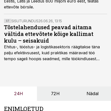
Eestis, Lätis ja Leedus 800 miljoni euro eest, teatas
ettevõte börsile.
SISUTURUNDUS
26.06.26, 13:15
ST
Tõstelahendused peavad aitama
vältida ettevõtete kõige kallimat
kulu – seisakuid
Ehitus-, tööstus- ja logistikasektoris räägitakse täna
palju efektiivsusest, kuid praktikas määravad töö
tempo sageli hoopis seadmed, mille töökindlusest
sõltub kogu objekti või tootmise sujuvus. Kui tõstuk
seisab, töö katkeb või masin ei vasta töötingimustele,
ei tähenda see ettevõtte jaoks ainult tehnilist
probleemi, vaid otsest rahalist kulu, venivaid tähtaegu
ja suuremaid riske tööohutusele.
24H
72H
Nädal
ENIMLOETUD