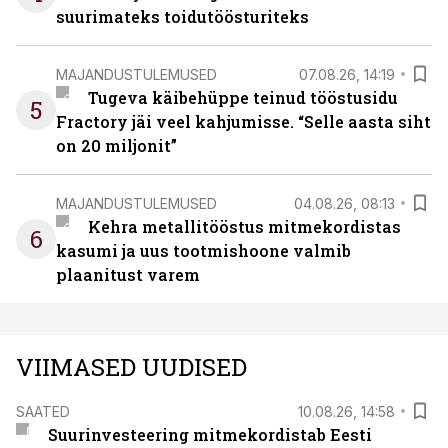
suurimateks toidutöösturiteks
MAJANDUSTULEMUSED
07.08.26, 14:19
Tugeva käibehüppe teinud tööstusidu
5
Fractory jäi veel kahjumisse. “Selle aasta siht
on 20 miljonit”
MAJANDUSTULEMUSED
04.08.26, 08:13
Kehra metallitööstus mitmekordistas
6
kasumi ja uus tootmishoone valmib
plaanitust varem
VIIMASED UUDISED
SAATED
10.08.26, 14:58
Suurinvesteering mitmekordistab Eesti