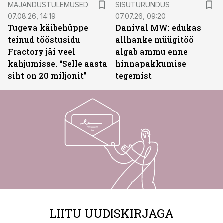
MAJANDUSTULEMUSED
SISUTURUNDUS
07.08.26, 14:19
07.07.26, 09:20
Tugeva käibehüppe
Danival MW: edukas
teinud tööstusidu
allhanke müügitöö
Fractory jäi veel
algab ammu enne
kahjumisse. “Selle aasta
hinnapakkumise
siht on 20 miljonit”
tegemist
LIITU UUDISKIRJAGA