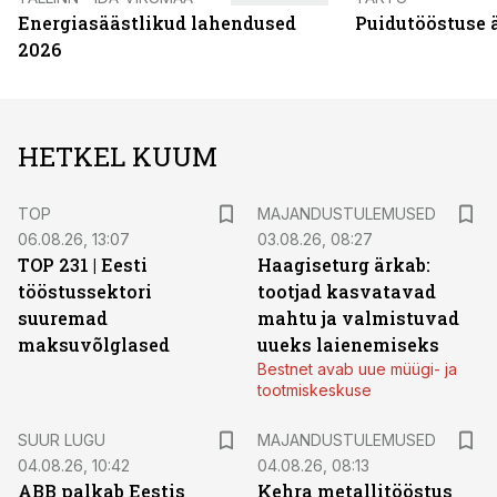
Energiasäästlikud lahendused
Puidutööstuse 
2026
HETKEL KUUM
TOP
MAJANDUSTULEMUSED
06.08.26, 13:07
03.08.26, 08:27
TOP 231 | Eesti
Haagiseturg ärkab:
tööstussektori
tootjad kasvatavad
suuremad
mahtu ja valmistuvad
maksuvõlglased
uueks laienemiseks
Bestnet avab uue müügi- ja
tootmiskeskuse
SUUR LUGU
MAJANDUSTULEMUSED
04.08.26, 10:42
04.08.26, 08:13
ABB palkab Eestis
Kehra metallitööstus