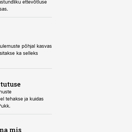
ustundliku ettevõtluse
sas.
tulemuste põhjal kasvas
itakse ka selleks
stutuse
huste
eel tehakse ja kuidas
Pukk.
ama mis