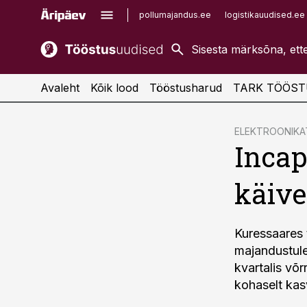
pollumajandus.ee
logistikauudised.ee
kaubandus.ee
imelineajalugu.ee
kinnisvarauudised.ee
imelineteadus.ee
Avaleht
Kõik lood
Tööstusharud
TARK TÖÖST
cebook
ELEKTROONIK
Incap
Twitter)
kedIn
käive
ail
k
Kuressaares 
majandustule
kvartalis võ
kohaselt kas