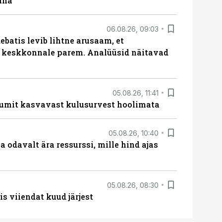
una
06.08.26, 09:03
batis levib lihtne arusaam, et
i keskkonnale parem. Analüüsid näitavad
05.08.26, 11:41
umit kasvavast kulusurvest hoolimata
05.08.26, 10:40
 odavalt ära ressurssi, mille hind ajas
05.08.26, 08:30
s viiendat kuud järjest