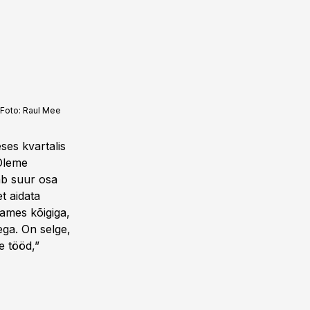
Foto:
Raul Mee
ses kvartalis
“Oleme
jab suur osa
t aidata
ames kõigiga,
ega. On selge,
e tööd,”