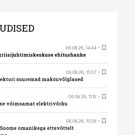
UDISED
06.08.26, 14:44
 kriisijuhtimiskeskuse ehitushanke
06.08.26, 13:07
ssektori suuremad maksuvõlglased
06.08.26, 11:15
se võimsamat elektrivõrku
06.08.26, 10:29
Soome omanikega ettevõttelt