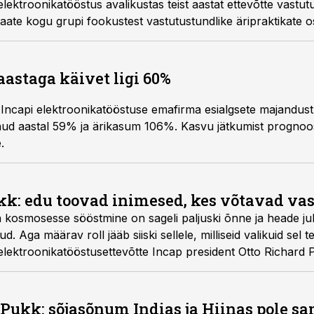
lektroonikatööstus avalikustas teist aastat ettevõtte vastut
aate kogu grupi fookustest vastutustundlike äripraktikate o
aastaga käivet ligi 60%
Incapi elektroonikatööstuse emafirma esialgsete majandus
ud aastal 59% ja ärikasum 106%. Kasvu jätkumist prognoos
.
kk: edu toovad inimesed, kes võtavad va
a kosmosesse sööstmine on sageli paljuski õnne ja heade ju
d. Aga määrav roll jääb siiski sellele, milliseid valikuid sel t
 elektroonikatööstusettevõtte Incap president Otto Richard 
 Pukk: sõjasõnum Indias ja Hiinas pole s