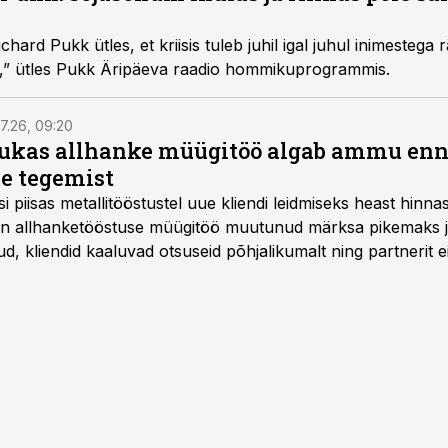
chard Pukk ütles, et kriisis tuleb juhil igal juhul inimestega
,” ütles Pukk Äripäeva raadio hommikuprogrammis.
7.26, 09:20
ukas allhanke müügitöö algab ammu en
e tegemist
asi piisas metallitööstustel uue kliendi leidmiseks heast hinna
a on allhanketööstuse müügitöö muutunud märksa pikemaks
 kliendid kaaluvad otsuseid põhjalikumalt ning partnerit ei
nnakirja järgi.