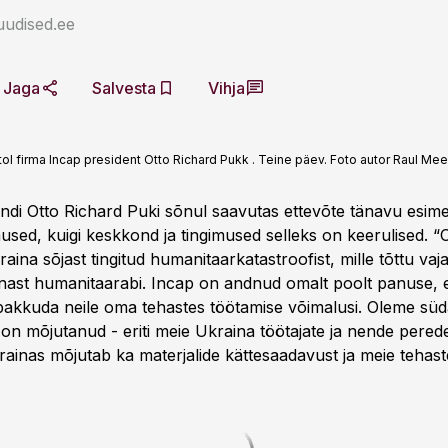
uudised.ee
Jaga
Salvesta
Vihja
l firma Incap president Otto Richard Pukk . Teine päev. Foto autor Raul Mee
endi Otto Richard Puki sõnul saavutas ettevõte tänavu esime
used, kuigi keskkond ja tingimused selleks on keerulised. 
aina sõjast tingitud humanitaarkatastroofist, mille tõttu va
onnast humanitaarabi. Incap on andnud omalt poolt panuse, e
pakkuda neile oma tehastes töötamise võimalusi. Oleme süd
 on mõjutanud - eriti meie Ukraina töötajate ja nende pered
rainas mõjutab ka materjalide kättesaadavust ja meie tehast