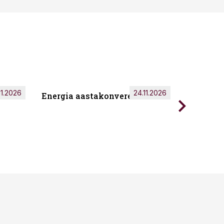
11.2026
24.11.2026
Energia aastakonverents 2026
Tark töö