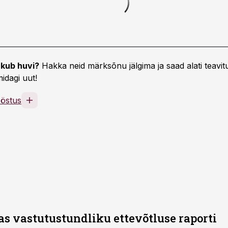
kub huvi?
Hakka neid märksõnu jälgima ja saad alati teavitu
idagi uut!
ööstus
as vastutustundliku ettevõtluse raporti