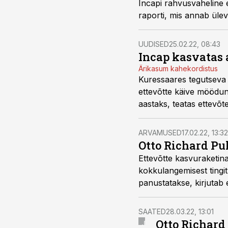
Incapi rahvusvaheline e
raporti, mis annab ülev
UUDISED
25.02.22, 08:43
Incap kasvatas 
Ärikasum kahekordistus
Kuressaares tegutseva 
ettevõtte käive möödun
aastaks, teatas ettevõte
ARVAMUSED
17.02.22, 13:32
Otto Richard Pu
Ettevõtte kasvuraketin
kokkulangemisest tingitu
panustatakse, kirjutab
SAATED
28.03.22, 13:01
Otto Richard