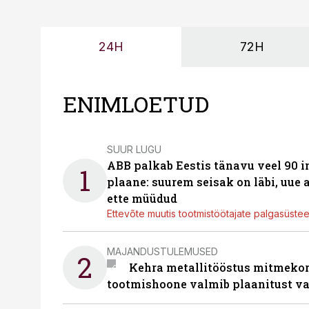
24H
72H
ENIMLOETUD
SUUR LUGU
ABB palkab Eestis tänavu veel 90 
1
plaane: suurem seisak on läbi, uue
ette müüdud
Ettevõte muutis tootmistöötajate palgasüste
MAJANDUSTULEMUSED
2
Kehra metallitööstus mitmekor
tootmishoone valmib plaanitust v