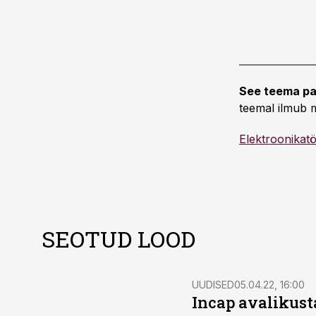
See teema pa
teemal ilmub m
Elektroonikat
SEOTUD LOOD
UUDISED
05.04.22, 16:00
Incap avalikust