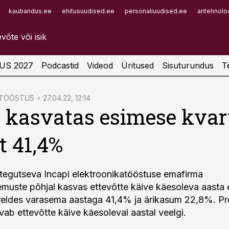
kaubandus.ee
ehitusuudised.ee
personaliuudised.ee
aritehnolo
Infopank
Radar
US 2027
Podcastid
Videod
Üritused
Sisuturundus
T
ATÖÖSTUS
27.04.22, 12:14
 kasvatas esimese kvart
t 41,4%
tegutseva Incapi elektroonikatööstuse emafirma
muste põhjal kasvas ettevõtte käive käesoleva aasta
rreldes varasema aastaga 41,4% ja ärikasum 22,8%. P
vab ettevõtte käive käesoleval aastal veelgi.