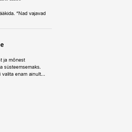
 rääkida. “Nad vajavad
ne
st ja mõnest
 ja süsteemsemaks.
 valita enam ainult