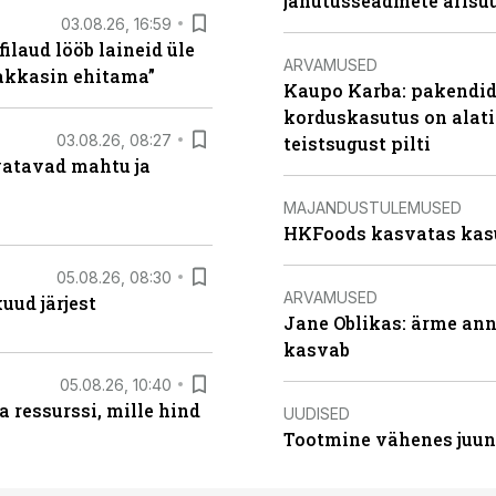
jahutusseadmete ärisu
03.08.26, 16:59
filaud lööb laineid üle
ARVAMUSED
hakkasin ehitama”
Kaupo Karba: pakendide
korduskasutus on alat
03.08.26, 08:27
teistsugust pilti
vatavad mahtu ja
MAJANDUSTULEMUSED
HKFoods kasvatas kas
05.08.26, 08:30
ARVAMUSED
uud järjest
Jane Oblikas: ärme anna
kasvab
05.08.26, 10:40
 ressurssi, mille hind
UUDISED
Tootmine vähenes juuni