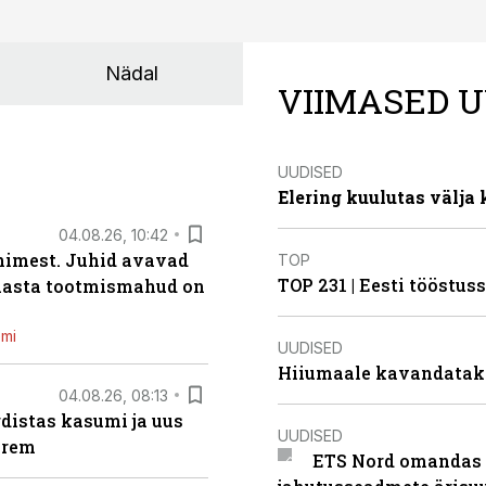
Nädal
VIIMASED U
UUDISED
Elering kuulutas välja
04.08.26, 10:42
inimest. Juhid avavad
TOP
TOP 231 | Eesti tööstu
 aasta tootmismahud on
emi
UUDISED
Hiiumaale kavandatak
04.08.26, 08:13
distas kasumi ja uus
UUDISED
arem
ETS Nord omandas 