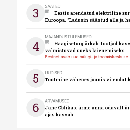
SAATED
3
Eestis arendatud elektriline sur
Euroopa. “Ladusin säästud alla ja 
MAJANDUSTULEMUSED
4
Haagiseturg ärkab: tootjad kas
valmistuvad uueks laienemiseks
Bestnet avab uue müügi- ja tootmiskeskuse
UUDISED
5
Tootmine vähenes juunis viiendat k
ARVAMUSED
6
Jane Oblikas: ärme anna odavalt ära
ajas kasvab