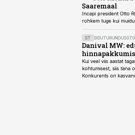
Saaremaal
Incapi president Otto Ri
rohkem tuge kui muidu
ST
SISUTURUNDUS
07.0
Danival MW: ed
hinnapakkumis
Kui veel viis aastat tag
kohtumisest, siis tän
Konkurents on kasvanud,
tootmisvõimekuse või hi