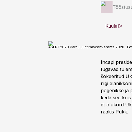
Tööstus
Kuula
4SEPT2020 Pärnu Juhtimiskonverents 2020 . Foto
Incapi presid
tugavad tulem
šokeeritud Ukr
riigi elanikk
põgenikke ja 
keda see kriis
et olukord Uk
rääkis Pukk.