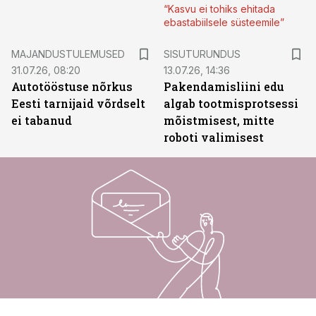
“Kasvu ei tohiks ehitada
ebastabiilsele süsteemile”
ST
MAJANDUSTULEMUSED
SISUTURUNDUS
31.07.26, 08:20
13.07.26, 14:36
Autotööstuse nõrkus
Pakendamisliini edu
Eesti tarnijaid võrdselt
algab tootmisprotsessi
ei tabanud
mõistmisest, mitte
roboti valimisest