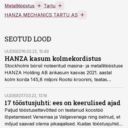
Metallitööstus
Tartu
HANZA MECHANICS TARTU AS
SEOTUD LOOD
UUDISED
16.02.22, 15:49
HANZA kasum kolmekordistus
Stockholmi börsil noteeritud masina- ja metallitööstuse
HANZA Holding AB ärikasum kasvas 2021. aastal
kolm korda 145,8 miljoni Rootsi kroonini, teatas
ettevõte börsile. Müügitulu kerkis seejuures 17
protsenti 2,5 miljardini.
UUDISED
17.03.22, 13:16
17 tööstusjuhti: ees on keerulised ajad
Paljud tööstus­ettevõtted on teatanud koostöö
lõpetamisest Venemaa ja Valgevenega ning öelnud, et
mõjud saavad olema pikaajalised. Kuidas tööstusjuhid