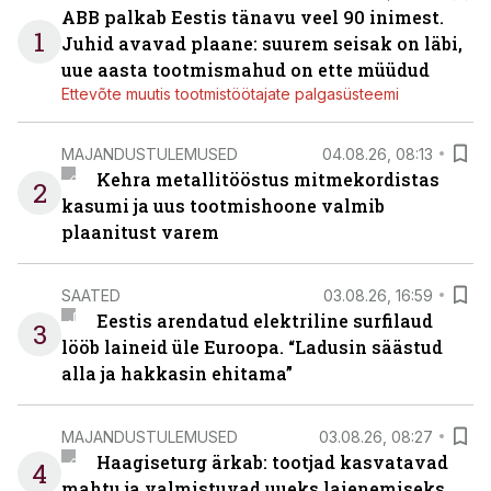
ABB palkab Eestis tänavu veel 90 inimest.
1
Juhid avavad plaane: suurem seisak on läbi,
uue aasta tootmismahud on ette müüdud
Ettevõte muutis tootmistöötajate palgasüsteemi
MAJANDUSTULEMUSED
04.08.26, 08:13
Kehra metallitööstus mitmekordistas
2
kasumi ja uus tootmishoone valmib
plaanitust varem
SAATED
03.08.26, 16:59
Eestis arendatud elektriline surfilaud
3
lööb laineid üle Euroopa. “Ladusin säästud
alla ja hakkasin ehitama”
MAJANDUSTULEMUSED
03.08.26, 08:27
Haagiseturg ärkab: tootjad kasvatavad
4
mahtu ja valmistuvad uueks laienemiseks