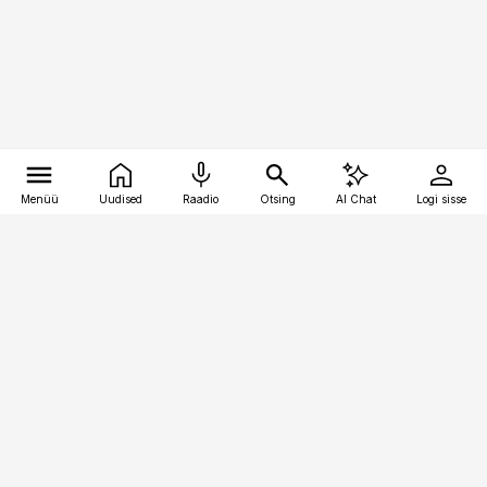
Menüü
Uudised
Raadio
Otsing
AI Chat
Logi sisse
Vana-Lõuna 39/1, 19094 Tallinn
(+372) 667 0111
toostusuudised@toostusuudised.ee
Telli
Reklaam
Firmast