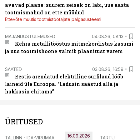
avavad plaane: suurem seisak on läbi, uue aasta
tootmismahud on ette müüdud
Ettevõte muutis tootmistöötajate palgasüsteemi
MAJANDUSTULEMUSED
04.08.26, 08:13
Kehra metallitööstus mitmekordistas kasumi
ja uus tootmishoone valmib plaanitust varem
SAATED
03.08.26, 16:59
Eestis arendatud elektriline surfilaud lööb
laineid üle Euroopa. “Ladusin säästud alla ja
hakkasin ehitama”
ÜRITUSED
16.09.2026
TALLINN - IDA-VIRUMAA
TARTU