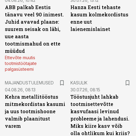
04.08.26, 10:42
30.07.26, 13:12
ABB palkab Eestis
Hanza Eesti tehaste
tänavu veel 90 inimest.
kasum kolmekordistus
Juhid avavad plaane:
enne uut
suurem seisak on läbi,
laienemislainet
uue aasta
tootmismahud on ette
müüdud
Ettevõte muutis
tootmistöötajate
palgasüsteemi
MAJANDUSTULEMUSED
KASULIK
04.08.26, 08:13
30.07.26, 08:15
Kehra metallitööstus
Tööstusjuht lahkab
mitmekordistas kasumi
tootmisettevõtte
ja uus tootmishoone
kasvufaasi levinud
valmib plaanitust
probleeme ja lahendusi.
varem
Miks kiire kasv võib
olla ohtlikum kui kriis?