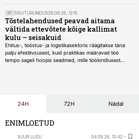
sõjamõjusid kommenteerivad?
SISUTURUNDUS
26.06.26, 13:15
ST
Tõstelahendused peavad aitama
vältida ettevõtete kõige kallimat
kulu – seisakuid
Ehitus-, tööstus- ja logistikasektoris räägitakse täna
palju efektiivsusest, kuid praktikas määravad töö
tempo sageli hoopis seadmed, mille töökindlusest
sõltub kogu objekti või tootmise sujuvus. Kui tõstuk
seisab, töö katkeb või masin ei vasta töötingimustele,
ei tähenda see ettevõtte jaoks ainult tehnilist
probleemi, vaid otsest rahalist kulu, venivaid tähtaegu
ja suuremaid riske tööohutusele.
24H
72H
Nädal
ENIMLOETUD
SUUR LUGU
04.08.26, 10:42