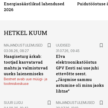
Energiasäästlikud lahendused
Puidutööstuse 
2026
HETKEL KUUM
MAJANDUSTULEMUSED
UUDISED
03.08.26, 08:27
31.07.26, 09:45
Haagiseturg ärkab:
Elva
tootjad kasvatavad
elektroonikatööstus
mahtu ja valmistuvad
GPV Eesti sai uue juhi
uueks laienemiseks
ettevõtte seest.
Bestnet avab uue müügi- ja
„Järgmise sammu
tootmiskeskuse
astumine oli minu jaoks
lihtne“
SUUR LUGU
MAJANDUSTULEMUSED