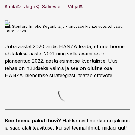
Kuula
Jaga
Salvesta
Vihja
Erik Stenfors, Emöke Sogenbits ja Francesco Franzè uues tehases.
Foto:
Hanza
Juba aastal 2020 andis HANZA teada, et uue hoone
ehitatakse aastal 2021 ning selle avamine on
planeeritud 2022. aasta esimesse kvartalisse. Uus
tehas on nüüdseks valmis ja see on oluline osa
HANZA laienemise strateegiast, teatab ettevõte.
See teema pakub huvi?
Hakka neid märksõnu jälgima
ja saad alati teavituse, kui sel teemal ilmub midagi uut!