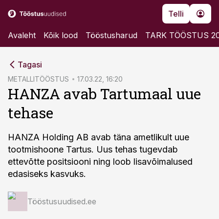
Telli
Avaleht
Kõik lood
Tööstusharud
TARK TÖÖSTUS 2
cebook
Tagasi
Twitter)
METALLITÖÖSTUS
17.03.22, 16:20
HANZA avab Tartumaal uue
kedIn
tehase
ail
k
HANZA Holding AB avab täna ametlikult uue
tootmishoone Tartus. Uus tehas tugevdab
ettevõtte positsiooni ning loob lisavõimalused
edasiseks kasvuks.
Tööstusuudised.ee