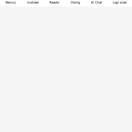
Menüü
Uudised
Raadio
Otsing
AI Chat
Logi sisse
Vana-Lõuna 39/1, 19094 Tallinn
(+372) 667 0111
toostusuudised@toostusuudised.ee
Telli
Reklaam
Firmast
Sisu kasutamisõigused
Ajakirjaniku
eetikakoodeks
Üldtingimused
Privaatsustingimused
Küpsiste poliitika
KKK
Eesti Meediaettevõtete
Eelistuste haldamine
Liit