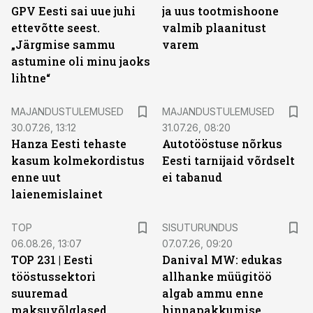
GPV Eesti sai uue juhi
ja uus tootmishoone
ettevõtte seest.
valmib plaanitust
„Järgmise sammu
varem
astumine oli minu jaoks
lihtne“
MAJANDUSTULEMUSED
MAJANDUSTULEMUSED
30.07.26, 13:12
31.07.26, 08:20
Hanza Eesti tehaste
Autotööstuse nõrkus
kasum kolmekordistus
Eesti tarnijaid võrdselt
enne uut
ei tabanud
laienemislainet
ST
TOP
SISUTURUNDUS
06.08.26, 13:07
07.07.26, 09:20
TOP 231 | Eesti
Danival MW: edukas
tööstussektori
allhanke müügitöö
suuremad
algab ammu enne
maksuvõlglased
hinnapakkumise