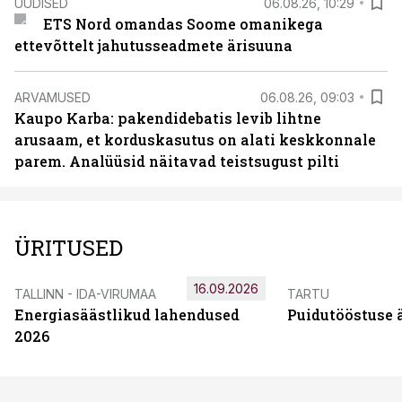
UUDISED
06.08.26, 10:29
ETS Nord omandas Soome omanikega
ettevõttelt jahutusseadmete ärisuuna
ARVAMUSED
06.08.26, 09:03
Kaupo Karba: pakendidebatis levib lihtne
arusaam, et korduskasutus on alati keskkonnale
parem. Analüüsid näitavad teistsugust pilti
ÜRITUSED
16.09.2026
TALLINN - IDA-VIRUMAA
TARTU
Energiasäästlikud lahendused
Puidutööstuse 
2026