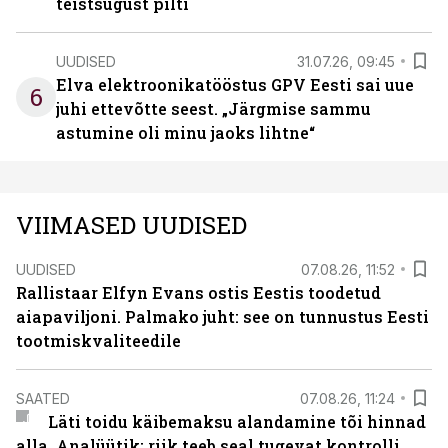
teistsugust pilti
UUDISED
31.07.26, 09:45
Elva elektroonikatööstus GPV Eesti sai uue
6
juhi ettevõtte seest. „Järgmise sammu
astumine oli minu jaoks lihtne“
VIIMASED UUDISED
UUDISED
07.08.26, 11:52
Rallistaar Elfyn Evans ostis Eestis toodetud
aiapaviljoni. Palmako juht: see on tunnustus Eesti
tootmiskvaliteedile
SAATED
07.08.26, 11:24
Läti toidu käibemaksu alandamine tõi hinnad
alla. Analüütik: riik teeb seal tugevat kontrolli