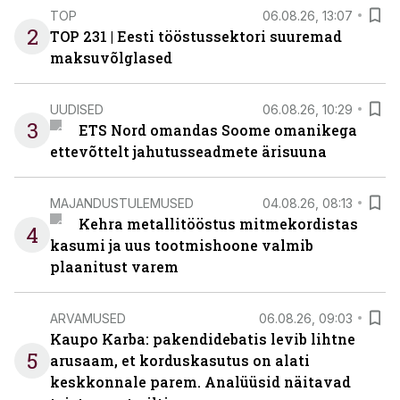
TOP
06.08.26, 13:07
2
TOP 231 | Eesti tööstussektori suuremad
maksuvõlglased
UUDISED
06.08.26, 10:29
3
ETS Nord omandas Soome omanikega
ettevõttelt jahutusseadmete ärisuuna
MAJANDUSTULEMUSED
04.08.26, 08:13
Kehra metallitööstus mitmekordistas
4
kasumi ja uus tootmishoone valmib
plaanitust varem
ARVAMUSED
06.08.26, 09:03
Kaupo Karba: pakendidebatis levib lihtne
5
arusaam, et korduskasutus on alati
keskkonnale parem. Analüüsid näitavad