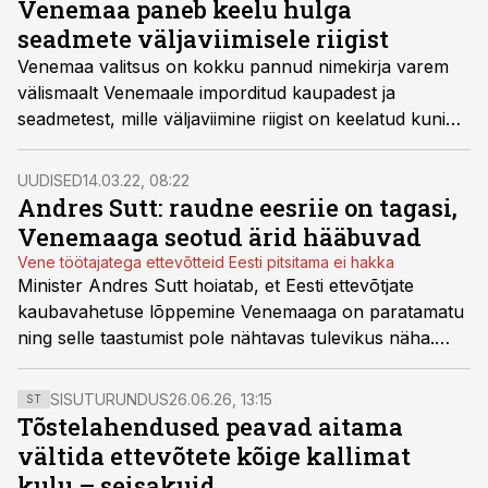
Venemaa paneb keelu hulga
püsivhindades ekspordikasv hoopis mõõdukam.
seadmete väljaviimisele riigist
Venemaa valitsus on kokku pannud nimekirja varem
välismaalt Venemaale imporditud kaupadest ja
seadmetest, mille väljaviimine riigist on keelatud kuni
selle aasta lõpuni.
UUDISED
14.03.22, 08:22
Andres Sutt: raudne eesriie on tagasi,
Venemaaga seotud ärid hääbuvad
Vene töötajatega ettevõtteid Eesti pitsitama ei hakka
Minister Andres Sutt hoiatab, et Eesti ettevõtjate
kaubavahetuse lõppemine Venemaaga on paratamatu
ning selle taastumist pole nähtavas tulevikus näha.
Samas ei plaani riik praegu Vene kodanikega seotud
Eesti ettevõtteid eraldi pitsitama hakata.
SISUTURUNDUS
26.06.26, 13:15
ST
Tõstelahendused peavad aitama
vältida ettevõtete kõige kallimat
kulu – seisakuid