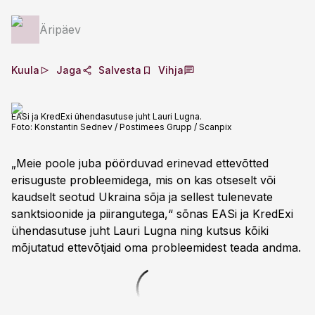
Äripäev
Kuula
Jaga
Salvesta
Vihja
EASi ja KredExi ühendasutuse juht Lauri Lugna.
Foto:
Konstantin Sednev / Postimees Grupp / Scanpix
„Meie poole juba pöörduvad erinevad ettevõtted
erisuguste probleemidega, mis on kas otseselt või
kaudselt seotud Ukraina sõja ja sellest tulenevate
sanktsioonide ja piirangutega,“ sõnas EASi ja KredExi
ühendasutuse juht Lauri Lugna ning kutsus kõiki
mõjutatud ettevõtjaid oma probleemidest teada andma.