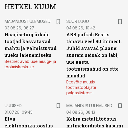
HETKEL KUUM
MAJANDUSTULEMUSED
SUUR LUGU
03.08.26, 08:27
04.08.26, 10:42
Haagiseturg ärkab:
ABB palkab Eestis
tootjad kasvatavad
tänavu veel 90 inimest.
mahtu ja valmistuvad
Juhid avavad plaane:
uueks laienemiseks
suurem seisak on läbi,
Bestnet avab uue müügi- ja
uue aasta
tootmiskeskuse
tootmismahud on ette
müüdud
Ettevõte muutis
tootmistöötajate
palgasüsteemi
UUDISED
MAJANDUSTULEMUSED
31.07.26, 09:45
04.08.26, 08:13
Elva
Kehra metallitööstus
elektroonikatööstus
mitmekordistas kasumi