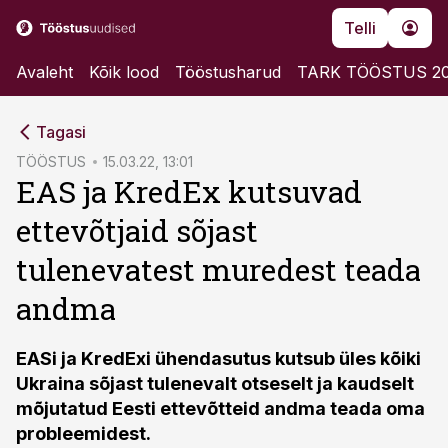
Telli
Avaleht
Kõik lood
Tööstusharud
TARK TÖÖSTUS 2
cebook
Tagasi
Twitter)
TÖÖSTUS
15.03.22, 13:01
EAS ja KredEx kutsuvad
kedIn
ettevõtjaid sõjast
ail
tulenevatest muredest teada
k
andma
EASi ja KredExi ühendasutus kutsub üles kõiki
Ukraina sõjast tulenevalt otseselt ja kaudselt
mõjutatud Eesti ettevõtteid andma teada oma
probleemidest.