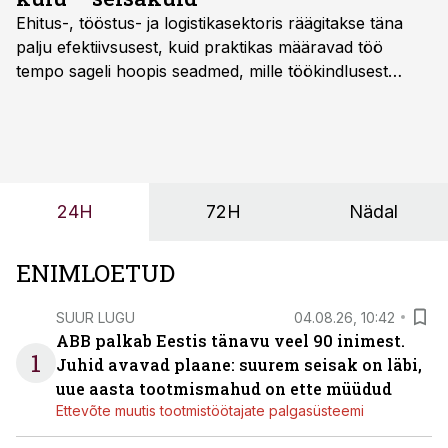
Ehitus-, tööstus- ja logistikasektoris räägitakse täna
palju efektiivsusest, kuid praktikas määravad töö
tempo sageli hoopis seadmed, mille töökindlusest
sõltub kogu objekti või tootmise sujuvus. Kui tõstuk
seisab, töö katkeb või masin ei vasta töötingimustele,
ei tähenda see ettevõtte jaoks ainult tehnilist
probleemi, vaid otsest rahalist kulu, venivaid tähtaegu
ja suuremaid riske tööohutusele.
24H
72H
Nädal
ENIMLOETUD
SUUR LUGU
04.08.26, 10:42
ABB palkab Eestis tänavu veel 90 inimest.
1
Juhid avavad plaane: suurem seisak on läbi,
uue aasta tootmismahud on ette müüdud
Ettevõte muutis tootmistöötajate palgasüsteemi