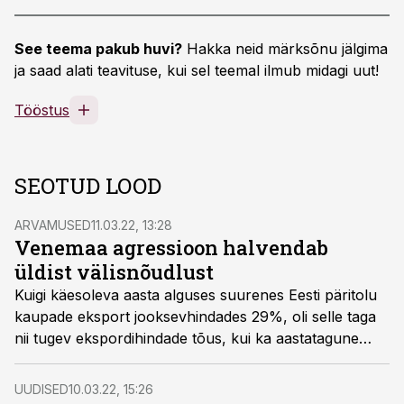
See teema pakub huvi?
Hakka neid märksõnu jälgima
ja saad alati teavituse, kui sel teemal ilmub midagi uut!
Tööstus
SEOTUD LOOD
ARVAMUSED
11.03.22, 13:28
Venemaa agressioon halvendab
üldist välisnõudlust
Kuigi käesoleva aasta alguses suurenes Eesti päritolu
kaupade eksport jooksevhindades 29%, oli selle taga
nii tugev ekspordihindade tõus, kui ka aastatagune
tavalisest madalam võrdlusbaas. Ekspordihindade kasv
on kiirenenud ja jaanuaris ulatus see juba 22
UUDISED
10.03.22, 15:26
protsendini. Seega oli ekspordimahu ehk