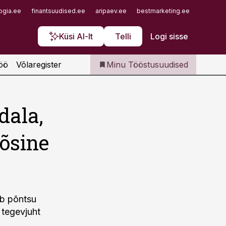
Iseteenindus
ogia.ee
finantsuudised.ee
aripaev.ee
bestmarketing.ee
finantsu
Telli Tööstusuudised
Küsi AI-lt
Telli
Logi sisse
öö
Võlaregister
Minu Tööstusuudised
dala,
tõsine
eb põntsu
 tegevjuht