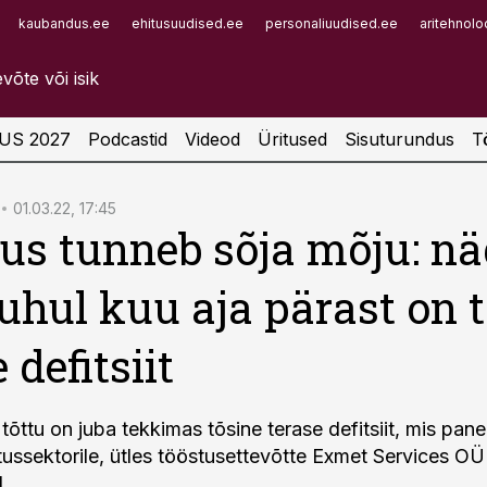
kaubandus.ee
ehitusuudised.ee
personaliuudised.ee
aritehnolo
Infopank
Radar
US 2027
Podcastid
Videod
Üritused
Sisuturundus
T
01.03.22, 17:45
us tunneb sõja mõju: nä
juhul kuu aja pärast on 
 defitsiit
tõttu on juba tekkimas tõsine terase defitsiit, mis pan
stussektorile, ütles tööstusettevõtte Exmet Services OÜ
.