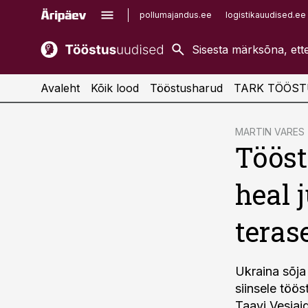
pollumajandus.ee
logistikauudised.ee
kaubandus.ee
imelineajalugu.ee
kinnisvarauudised.ee
imelineteadus.ee
Avaleht
Kõik lood
Tööstusharud
TARK TÖÖST
cebook
MARTIN VARES
Tööst
Twitter)
kedIn
heal 
ail
terase
k
Ukraina sõja 
siinsele töö
Taavi Vesiaid