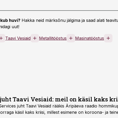
kub huvi?
Hakka neid märksõnu jälgima ja saad alati teavitu
idagi uut!
Taavi Vesiaid
Metallitööstus
Masinatööstus
juht Taavi Vesiaid: meil on käsil kaks kri
Services juht Taavi Vesiaid rääkis Äripäeva raadio hommik
orraga käsil kaks kriisi, millest esimene on koroona- ja teine