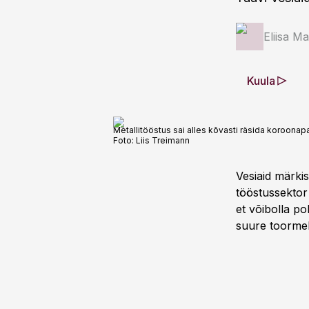
Eliisa M
Kuula
Metallitööstus sai alles kõvasti räsida koroona
Foto:
Liis Treimann
Vesiaid märkis
tööstussektor
et võibolla po
suure toormekr