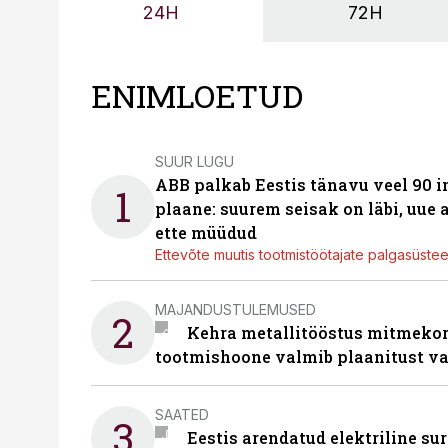
24H
72H
ENIMLOETUD
SUUR LUGU
ABB palkab Eestis tänavu veel 90 
1
plaane: suurem seisak on läbi, uue
ette müüdud
Ettevõte muutis tootmistöötajate palgasüste
MAJANDUSTULEMUSED
2
Kehra metallitööstus mitmekor
tootmishoone valmib plaanitust v
SAATED
3
Eestis arendatud elektriline sur