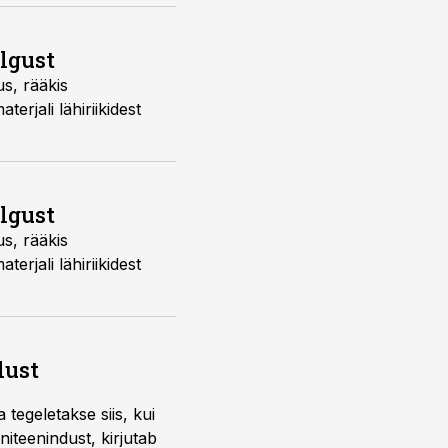
algust
us, rääkis
rjali lähiriikidest
algust
us, rääkis
rjali lähiriikidest
dust
 tegeletakse siis, kui
iteenindust, kirjutab