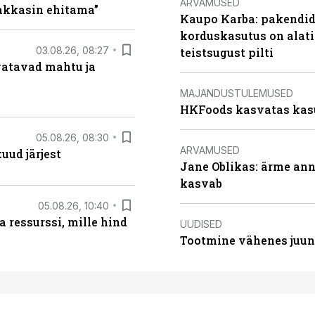
ARVAMUSED
hakkasin ehitama”
Kaupo Karba: pakendide
korduskasutus on alat
03.08.26, 08:27
teistsugust pilti
vatavad mahtu ja
MAJANDUSTULEMUSED
HKFoods kasvatas kas
05.08.26, 08:30
ARVAMUSED
uud järjest
Jane Oblikas: ärme anna
kasvab
05.08.26, 10:40
 ressurssi, mille hind
UUDISED
Tootmine vähenes juuni