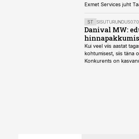
Exmet Services juht Taa
ST
SISUTURUNDUS
07.0
Danival MW: ed
hinnapakkumis
Kui veel viis aastat tag
kohtumisest, siis tän
Konkurents on kasvanud,
tootmisvõimekuse või hi