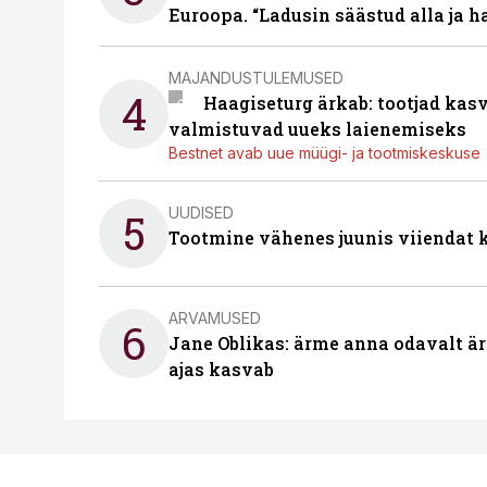
Euroopa. “Ladusin säästud alla ja 
MAJANDUSTULEMUSED
4
Haagiseturg ärkab: tootjad kas
valmistuvad uueks laienemiseks
Bestnet avab uue müügi- ja tootmiskeskuse
UUDISED
5
Tootmine vähenes juunis viiendat k
ARVAMUSED
6
Jane Oblikas: ärme anna odavalt ära
ajas kasvab