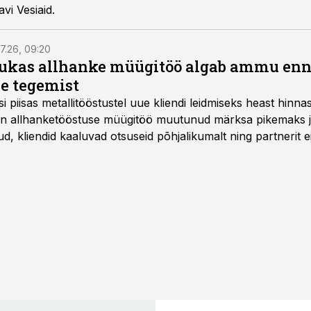
vi Vesiaid.
7.26, 09:20
ukas allhanke müügitöö algab ammu en
e tegemist
asi piisas metallitööstustel uue kliendi leidmiseks heast hinna
a on allhanketööstuse müügitöö muutunud märksa pikemaks
 kliendid kaaluvad otsuseid põhjalikumalt ning partnerit ei
nnakirja järgi.