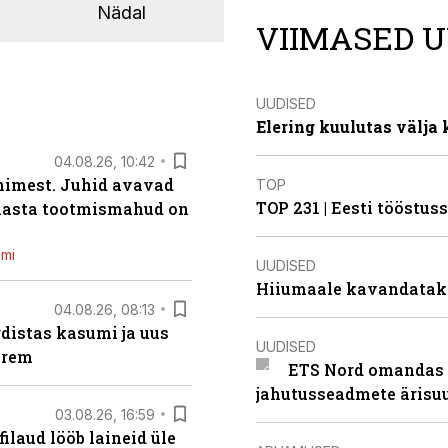
Nädal
VIIMASED U
UUDISED
Elering kuulutas välja
04.08.26, 10:42
inimest. Juhid avavad
TOP
TOP 231 | Eesti tööstu
 aasta tootmismahud on
emi
UUDISED
Hiiumaale kavandatak
04.08.26, 08:13
distas kasumi ja uus
UUDISED
arem
ETS Nord omandas 
jahutusseadmete ärisu
03.08.26, 16:59
filaud lööb laineid üle