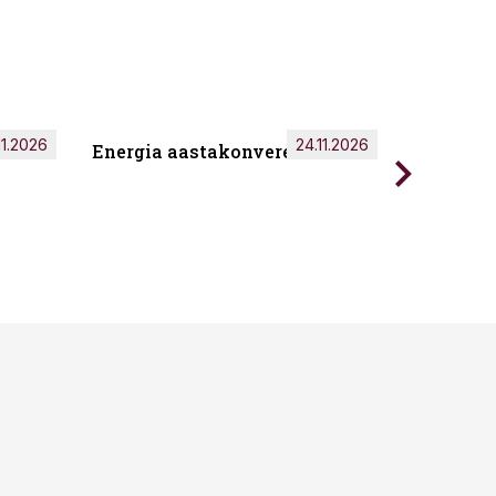
11.2026
24.11.2026
Energia aastakonverents 2026
Tark töö