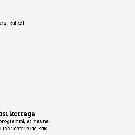
se, kui sel
isi korraga
uprogrammi, et masina-
 toormaterjalide kriis.