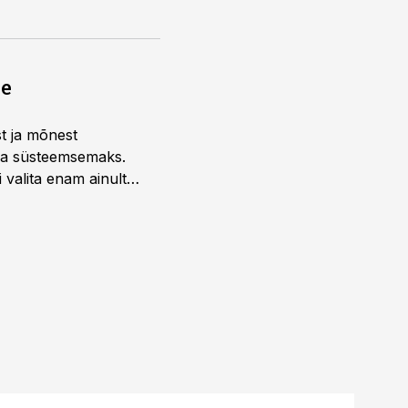
ne
st ja mõnest
 ja süsteemsemaks.
 valita enam ainult