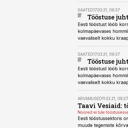
SAATED
17.03.21, 09:37
Tööstuse juht
Eesti tööstust lööb kor
kolmapäevases hommikupr
vaevaliselt kokku kraa
SAATED
17.03.21, 09:37
Tööstuse juht
Eesti tööstust lööb kor
kolmapäevases hommikupr
vaevaliselt kokku kraa
ARVAMUSED
11.02.21, 09:2
Taavi Vesiaid: 
Noored ei tule tööstusesse
Eesti tööstussektoris on
muude tegemiste kõrval