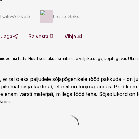
atsalu-Alaküla
Laura Saks
Jaga
Salvesta
Vihja
pandeemia tõttu. Nüüd seistakse silmitsi uue väljakutsega, sõjategevus Ukrai
, et tal oleks paljudele sõjapõgenikele tööd pakkuda – on ju
 pikemat aega kurtnud, et neil on tööjõupuudus. Probleem o
le enam varsti materjali, millega tööd teha. Sõjaolukord on 
iisi.