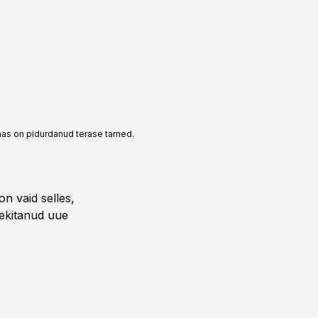
nas on pidurdanud terase tarned.
n vaid selles,
tekitanud uue