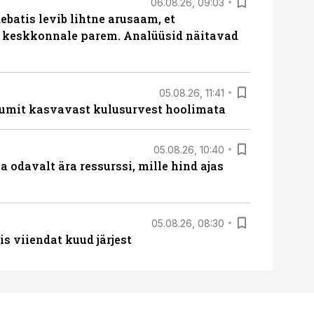
06.08.26, 09:03
batis levib lihtne arusaam, et
i keskkonnale parem. Analüüsid näitavad
05.08.26, 11:41
umit kasvavast kulusurvest hoolimata
05.08.26, 10:40
 odavalt ära ressurssi, mille hind ajas
05.08.26, 08:30
s viiendat kuud järjest