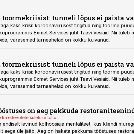
 toormekriisist: tunneli lõpus ei paista v
raga kaks kriisi: koroonaviirusest tingitud ning toorme puud
ogrammis Exmet Services juht Taavi Vesiaid. Nii tuleb mate
pida, varasemad tarneahelad on kokku kuivanud.
 toormekriisist: tunneli lõpus ei paista v
raga kaks kriisi: koroonaviirusest tingitud ning toorme puud
ogrammis Exmet Services juht Taavi Vesiaid. Nii tuleb mate
pida, varasemad tarneahelad on kokku kuivanud.
7
tööstuses on aeg pakkuda restoraniteenin
 ka ettevõtete suletuse tõttu
 endiselt levinud kolhoosiaja mentaliteet, kus kliendi murega
t aega üle jääb. Aeg on hakata pakkuma tööstuses restoran