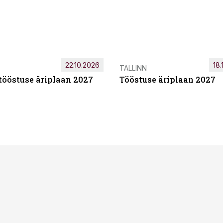
22.10.2026
18.
TALLINN
tööstuse äriplaan 2027
Tööstuse äriplaan 2027