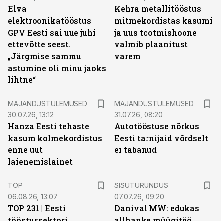
Elva
Kehra metallitööstus
elektroonikatööstus
mitmekordistas kasumi
GPV Eesti sai uue juhi
ja uus tootmishoone
ettevõtte seest.
valmib plaanitust
„Järgmise sammu
varem
astumine oli minu jaoks
lihtne“
MAJANDUSTULEMUSED
MAJANDUSTULEMUSED
30.07.26, 13:12
31.07.26, 08:20
Hanza Eesti tehaste
Autotööstuse nõrkus
kasum kolmekordistus
Eesti tarnijaid võrdselt
enne uut
ei tabanud
laienemislainet
ST
TOP
SISUTURUNDUS
06.08.26, 13:07
07.07.26, 09:20
TOP 231 | Eesti
Danival MW: edukas
tööstussektori
allhanke müügitöö