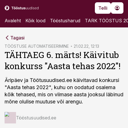
Telli
Avaleht
Kõik lood
Tööstusharud
TARK TÖÖSTUS 2
cebook
cebook
Tagasi
Twitter)
Twitter)
TÖÖSTUSE AUTOMATISEERIMINE
21.02.22, 12:13
TÄHTAEG 6. märts! Käivitub
kedIn
kedIn
konkurss "Aasta tehas 2022"!
ail
ail
k
k
Äripäev ja Töötusuudised.ee käivitavad konkursi
"Aasta tehas 2022", kuhu on oodatud osalema
kõik tehased, mis on viimase aasta jooksul läbinud
mõne olulise muutuse või arengu.
Tööstusuudised.ee