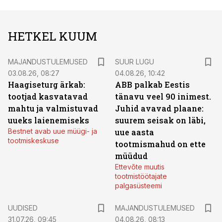
HETKEL KUUM
MAJANDUSTULEMUSED
SUUR LUGU
03.08.26, 08:27
04.08.26, 10:42
Haagiseturg ärkab:
ABB palkab Eestis
tootjad kasvatavad
tänavu veel 90 inimest.
mahtu ja valmistuvad
Juhid avavad plaane:
uueks laienemiseks
suurem seisak on läbi,
Bestnet avab uue müügi- ja
uue aasta
tootmiskeskuse
tootmismahud on ette
müüdud
Ettevõte muutis
tootmistöötajate
palgasüsteemi
UUDISED
MAJANDUSTULEMUSED
31.07.26, 09:45
04.08.26, 08:13