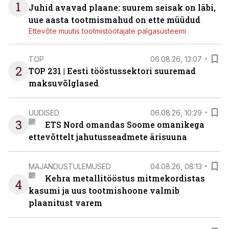
1
Juhid avavad plaane: suurem seisak on läbi,
uue aasta tootmismahud on ette müüdud
Ettevõte muutis tootmistöötajate palgasüsteemi
TOP
06.08.26, 13:07
2
TOP 231 | Eesti tööstussektori suuremad
maksuvõlglased
UUDISED
06.08.26, 10:29
3
ETS Nord omandas Soome omanikega
ettevõttelt jahutusseadmete ärisuuna
MAJANDUSTULEMUSED
04.08.26, 08:13
Kehra metallitööstus mitmekordistas
4
kasumi ja uus tootmishoone valmib
plaanitust varem