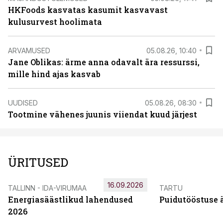
HKFoods kasvatas kasumit kasvavast
kulusurvest hoolimata
ARVAMUSED
05.08.26, 10:40
Jane Oblikas: ärme anna odavalt ära ressurssi,
mille hind ajas kasvab
UUDISED
05.08.26, 08:30
Tootmine vähenes juunis viiendat kuud järjest
ÜRITUSED
16.09.2026
TALLINN - IDA-VIRUMAA
TARTU
Energiasäästlikud lahendused
Puidutööstuse 
2026