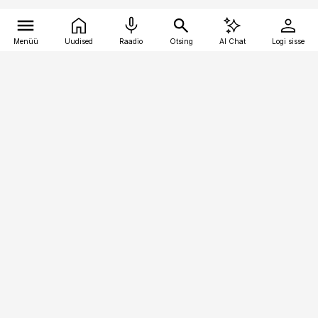
Menüü
Uudised
Raadio
Otsing
AI Chat
Logi sisse
Vana-Lõuna 39/1, 19094 Tallinn
(+372) 667 0111
toostusuudised@toostusuudised.ee
Telli
Reklaam
Firmast
Sisu kasutamisõigused
Ajakirjaniku
eetikakoodeks
Üldtingimused
Privaatsustingimused
Küpsiste poliitika
KKK
Eesti Meediaettevõtete
Eelistuste haldamine