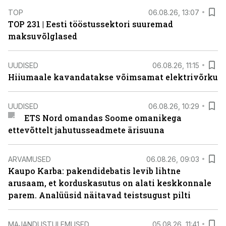
TOP
06.08.26, 13:07
TOP 231 | Eesti tööstussektori suuremad
maksuvõlglased
UUDISED
06.08.26, 11:15
Hiiumaale kavandatakse võimsamat elektrivõrku
UUDISED
06.08.26, 10:29
ETS Nord omandas Soome omanikega
ettevõttelt jahutusseadmete ärisuuna
ARVAMUSED
06.08.26, 09:03
Kaupo Karba: pakendidebatis levib lihtne
arusaam, et korduskasutus on alati keskkonnale
parem. Analüüsid näitavad teistsugust pilti
MAJANDUSTULEMUSED
05.08.26, 11:41