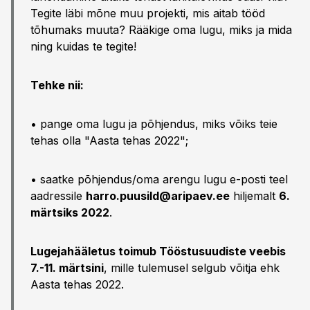
Tegite läbi mõne muu projekti, mis aitab tööd
tõhumaks muuta? Rääkige oma lugu, miks ja mida
ning kuidas te tegite!
Tehke nii:
• pange oma lugu ja põhjendus, miks võiks teie
tehas olla "Aasta tehas 2022";
• saatke põhjendus/oma arengu lugu e-posti teel
aadressile
harro.puusild@aripaev.ee
hiljemalt
6.
märtsiks 2022
.
Lugejahääletus toimub Tööstusuudiste veebis
7.-11. märtsini
, mille tulemusel selgub võitja ehk
Aasta tehas 2022.