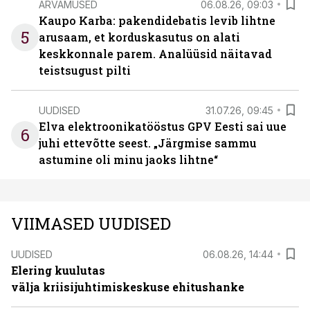
ARVAMUSED
06.08.26, 09:03
Kaupo Karba: pakendidebatis levib lihtne
5
arusaam, et korduskasutus on alati
keskkonnale parem. Analüüsid näitavad
teistsugust pilti
UUDISED
31.07.26, 09:45
Elva elektroonikatööstus GPV Eesti sai uue
6
juhi ettevõtte seest. „Järgmise sammu
astumine oli minu jaoks lihtne“
VIIMASED UUDISED
UUDISED
06.08.26, 14:44
Elering kuulutas
välja kriisijuhtimiskeskuse ehitushanke