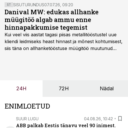
SISUTURUNDUS
07.07.26, 09:20
ST
Danival MW: edukas allhanke
müügitöö algab ammu enne
hinnapakkumise tegemist
Kui veel viis aastat tagasi piisas metallitööstustel uue
kliendi leidmiseks heast hinnast ja mõnest kohtumisest,
siis täna on allhanketööstuse müügitöö muutunud
märksa pikemaks ja süsteemsemaks. Konkurents on
kasvanud, kliendid kaaluvad otsuseid põhjalikumalt
ning partnerit ei valita enam ainult tootmisvõimekuse
või hinnakirja järgi.
24H
72H
Nädal
ENIMLOETUD
SUUR LUGU
04.08.26, 10:42
ABB palkab Eestis tänavu veel 90 inimest.