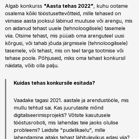
Algab konkurss
"Aasta tehas 2022"
, kuhu ootame
osalema kõiki tööstusettevõtteid, mille tehased on
viimase aasta jooksul läbinud muutuse või arengu, mis
on aidanud tehast uuele (tehnoloogilisele) tasemele
viia. Otsime tehast, mis püüab oma arenguteel uusi
kõrgusi, või tahab jõuda järgmisele (tehnoloogilisele)
tasemele, või tehast, mis on teel targa tootmise või
tehase poole. Põhjuseid, miks oma tehast konkursil
näidata, võib olla palju.
Kuidas tehas konkursile esitada?
Vaadake tagasi 2021. aastale ja arendustööle, mis
mullu tehtud sai. Kas juurutasite mõnd
digitaliseerimisprojekti? Võtsite kasutusele
tööstusroboti, mis lahendas teie jaoks olulise
probleemi? Leidsite "pudelikaelu", mille
lahendamine aitaks tehast lähitulevikus edasi viia?