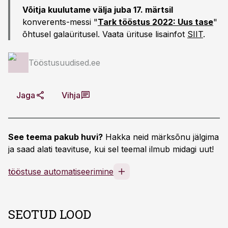
Võitja kuulutame välja juba 17. märtsil
konverents-messi "
Tark tööstus 2022: Uus tase
"
õhtusel galaüritusel. Vaata ürituse lisainfot
SIIT
.
Tööstusuudised.ee
Jaga
Vihja
See teema pakub huvi?
Hakka neid märksõnu jälgima
ja saad alati teavituse, kui sel teemal ilmub midagi uut!
tööstuse automatiseerimine
SEOTUD LOOD