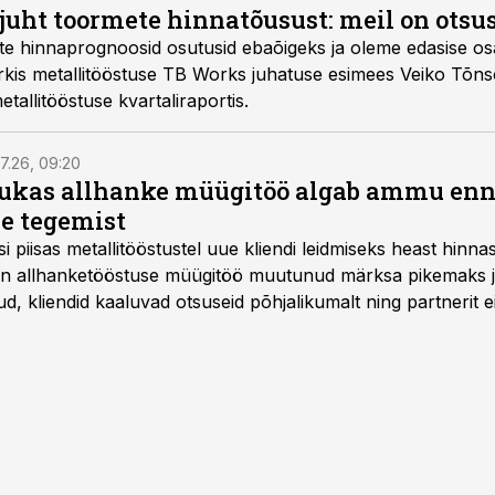
 juht toormete hinnatõusust: meil on otsu
e hinnaprognoosid osutusid ebaõigeks ja oleme edasise os
rkis metallitööstuse TB Works juhatuse esimees Veiko Tõn
tallitööstuse kvartaliraportis.
7.26, 09:20
ukas allhanke müügitöö algab ammu en
e tegemist
asi piisas metallitööstustel uue kliendi leidmiseks heast hinna
a on allhanketööstuse müügitöö muutunud märksa pikemaks
 kliendid kaaluvad otsuseid põhjalikumalt ning partnerit ei
nnakirja järgi.