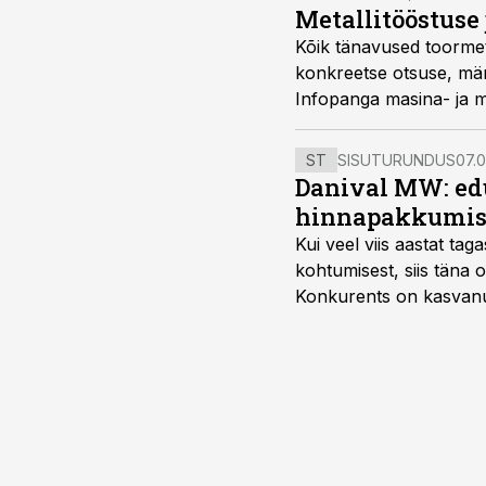
Metallitööstuse
Kõik tänavused toormet
konkreetse otsuse, mä
Infopanga masina- ja me
ST
SISUTURUNDUS
07.0
Danival MW: ed
hinnapakkumis
Kui veel viis aastat tag
kohtumisest, siis tän
Konkurents on kasvanud,
tootmisvõimekuse või hi