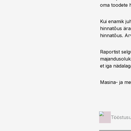
oma toodete h
Kui enamik juh
hinnatõus ära
hinnatõus. Ar
Raportist selg
majandusoluko
et iga nädalag
Masina- ja me
Tööstusu