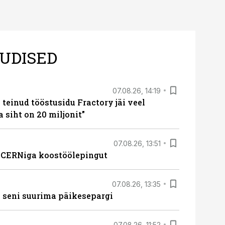
UDISED
07.08.26, 14:19
teinud tööstusidu Fractory jäi veel
a siht on 20 miljonit”
07.08.26, 13:51
s CERNiga koostöölepingut
07.08.26, 13:35
 seni suurima päikesepargi
07.08.26, 11:52