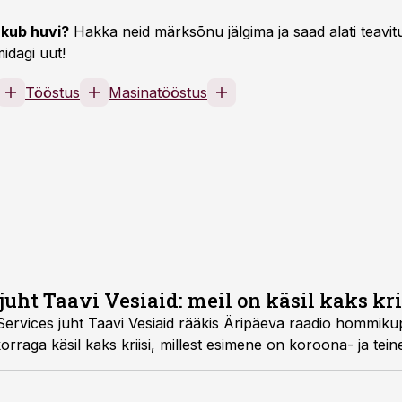
kub huvi?
Hakka neid märksõnu jälgima ja saad alati teavitu
idagi uut!
Tööstus
Masinatööstus
juht Taavi Vesiaid: meil on käsil kaks kri
Services juht Taavi Vesiaid rääkis Äripäeva raadio hommik
orraga käsil kaks kriisi, millest esimene on koroona- ja teine