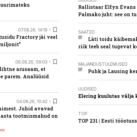
 suurimateks
Rallistaar Elfyn Evans 
Palmako juht: see on t
07.08.26, 14:19
SAATED
usidu Fractory jäi veel
Läti toidu käibema
miljonit”
riik teeb seal tugevat k
06.08.26, 09:03
MAJANDUSTULEMUSED
lihtne arusaam, et
Puhk ja Lausing ke
le parem. Analüüsid
UUDISED
Elering kuulutas välja
04.08.26, 10:42
inimest. Juhid avavad
TOP
 aasta tootmismahud on
TOP 231 | Eesti tööstu
emi