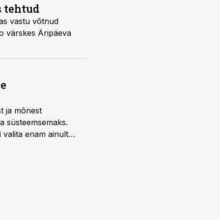
s tehtud
as vastu võtnud
so värskes Äripäeva
ne
st ja mõnest
 ja süsteemsemaks.
 valita enam ainult