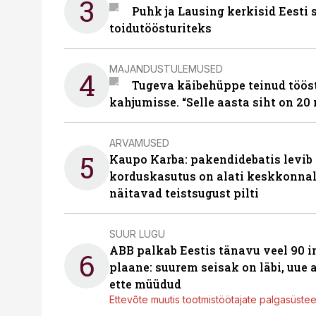
3
Puhk ja Lausing kerkisid Eesti
toidutöösturiteks
MAJANDUSTULEMUSED
4
Tugeva käibehüppe teinud tööst
kahjumisse. “Selle aasta siht on 20 
ARVAMUSED
5
Kaupo Karba: pakendidebatis levib 
korduskasutus on alati keskkonna
näitavad teistsugust pilti
SUUR LUGU
ABB palkab Eestis tänavu veel 90 
6
plaane: suurem seisak on läbi, uue
ette müüdud
Ettevõte muutis tootmistöötajate palgasüste