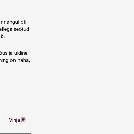
innangul oli
ellega seotud
ib.
õus ja üldine
 ning on näha,
Vihja