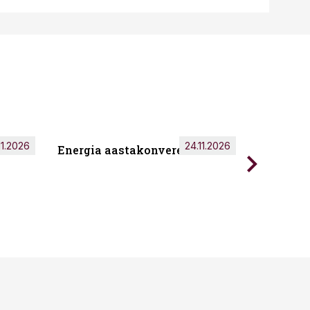
11.2026
24.11.2026
Energia aastakonverents 2026
Tark töö