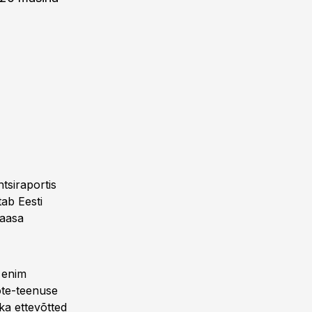
tsiraportis
tab Eesti
kaasa
 enim
ote-teenuse
ka ettevõtted