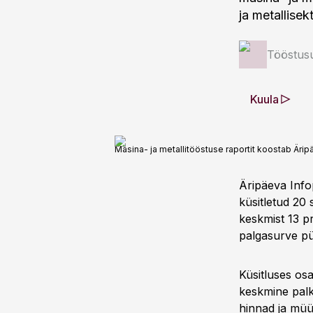
ja metallisekt
Tööstus
Kuula
Masina- ja metallitööstuse raportit koostab Ärip
Äripäeva Info
küsitletud 20 
keskmist 13 p
palgasurve pü
Küsitluses os
keskmine palk
hinnad ja müü