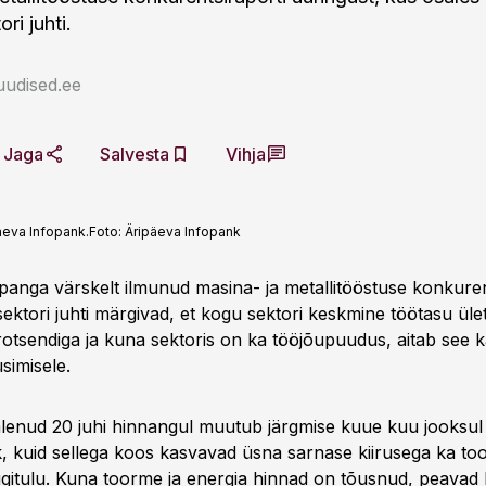
ori juhti.
uudised.ee
Jaga
Salvesta
Vihja
äeva Infopank.
Foto:
Äripäeva Infopank
panga värskelt ilmunud masina- ja metallitööstuse konkuren
sektori juhti märgivad, et kogu sektori keskmine töötasu üle
rotsendiga ja kuna sektoris on ka tööjõupuudus, aitab see 
simisele.
alenud 20 juhi hinnangul muutub järgmise kuue kuu jooksul
, kuid sellega koos kasvavad üsna sarnase kiirusega ka to
gitulu. Kuna toorme ja energia hinnad on tõusnud, peavad 