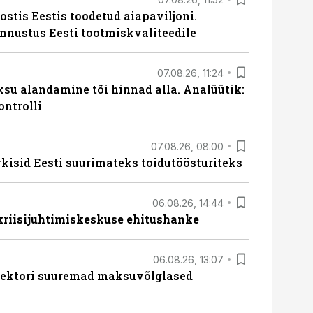
ostis Eestis toodetud aiapaviljoni.
unnustus Eesti tootmiskvaliteedile
07.08.26, 11:24
ksu alandamine tõi hinnad alla. Analüütik:
ontrolli
07.08.26, 08:00
rkisid Eesti suurimateks toidutöösturiteks
06.08.26, 14:44
 kriisijuhtimiskeskuse ehitushanke
06.08.26, 13:07
ssektori suuremad maksuvõlglased