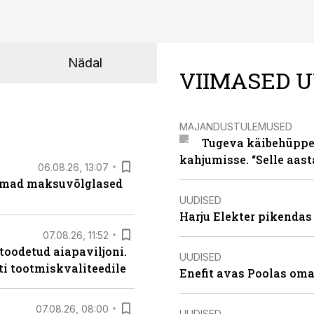
Nädal
VIIMASED U
MAJANDUSTULEMUSED
Tugeva käibehüppe 
kahjumisse. “Selle aast
06.08.26, 13:07
uremad maksuvõlglased
UUDISED
Harju Elekter pikenda
07.08.26, 11:52
 toodetud aiapaviljoni.
UUDISED
ti tootmiskvaliteedile
Enefit avas Poolas oma
07.08.26, 08:00
UUDISED