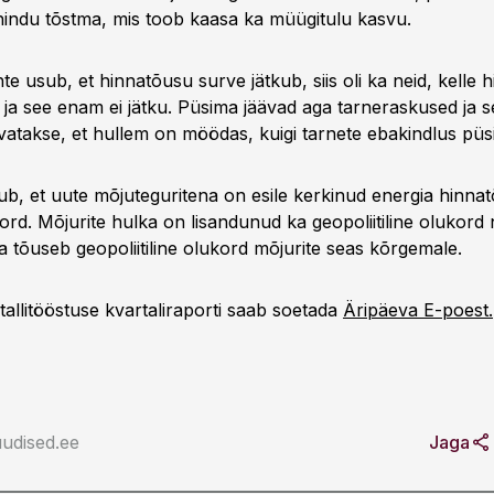
indu tõstma, mis toob kaasa ka müügitulu kasvu.
te usub, et hinnatõusu surve jätkub, siis oli ka neid, kelle h
 ja see enam ei jätku. Püsima jäävad aga tarneraskused ja s
vatakse, et hullem on möödas, kuigi tarnete ebakindlus püs
ub, et uute mõjuteguritena on esile kerkinud energia hinnat
rd. Mõjurite hulka on lisandunud ka geopoliitiline olukord
a tõuseb geopoliitiline olukord mõjurite seas kõrgemale.
tallitööstuse kvartaliraporti saab soetada
Äripäeva E-poest.
udised.ee
Jaga