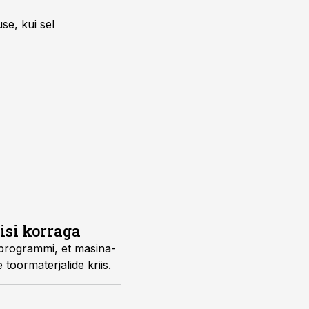
se, kui sel
isi korraga
uprogrammi, et masina-
 toormaterjalide kriis.