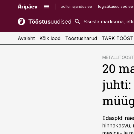
pollumajandus.ee
logistikauudised.ee
kaubandus.ee
imelineajalugu.ee
kinnisvarauudised.ee
imelineteadus.ee
Avaleht
Kõik lood
Tööstusharud
TARK TÖÖST
cebook
cebook
METALLITÖÖS
20 ma
Twitter)
Twitter)
kedIn
kedIn
juhti
ail
ail
müügi
k
k
Edaspidi näe
hinnakasvu, 
masina- ja m