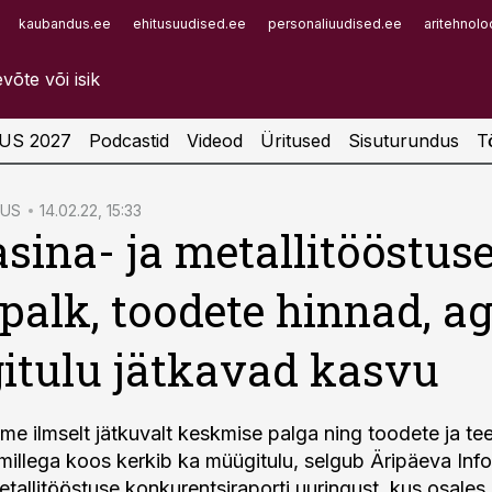
kaubandus.ee
ehitusuudised.ee
personaliuudised.ee
aritehnolo
Infopank
Radar
US 2027
Podcastid
Videod
Üritused
Sisuturundus
T
TUS
14.02.22, 15:33
sina- ja metallitööstus
: palk, toodete hinnad, a
tulu jätkavad kasvu
me ilmselt jätkuvalt keskmise palga ning toodete ja te
millega koos kerkib ka müügitulu, selgub Äripäeva In
etallitööstuse konkurentsiraporti uuringust, kus osale