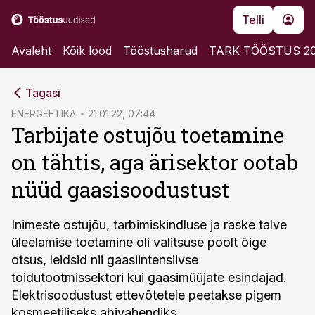
Telli
Avaleht
Kõik lood
Tööstusharud
TARK TÖÖSTUS 2
cebook
Tagasi
Twitter)
ENERGEETIKA
21.01.22, 07:44
Tarbijate ostujõu toetamine
kedIn
on tähtis, aga ärisektor ootab
ail
nüüd gaasisoodustust
k
Inimeste ostujõu, tarbimiskindluse ja raske talve
üleelamise toetamine oli valitsuse poolt õige
otsus, leidsid nii gaasiintensiivse
toidutootmissektori kui gaasimüüjate esindajad.
Elektrisoodustust ettevõtetele peetakse pigem
kosmeetiliseks abivahendiks.