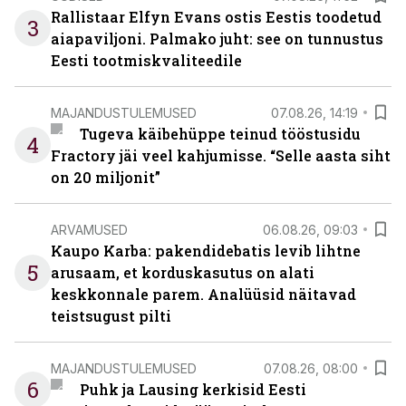
Rallistaar Elfyn Evans ostis Eestis toodetud
3
aiapaviljoni. Palmako juht: see on tunnustus
Eesti tootmiskvaliteedile
MAJANDUSTULEMUSED
07.08.26, 14:19
Tugeva käibehüppe teinud tööstusidu
4
Fractory jäi veel kahjumisse. “Selle aasta siht
on 20 miljonit”
ARVAMUSED
06.08.26, 09:03
Kaupo Karba: pakendidebatis levib lihtne
5
arusaam, et korduskasutus on alati
keskkonnale parem. Analüüsid näitavad
teistsugust pilti
MAJANDUSTULEMUSED
07.08.26, 08:00
6
Puhk ja Lausing kerkisid Eesti