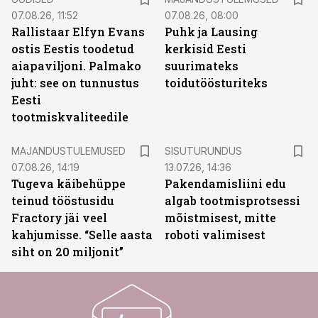
07.08.26, 11:52
07.08.26, 08:00
Rallistaar Elfyn Evans
Puhk ja Lausing
ostis Eestis toodetud
kerkisid Eesti
aiapaviljoni. Palmako
suurimateks
juht: see on tunnustus
toidutöösturiteks
Eesti
tootmiskvaliteedile
ST
MAJANDUSTULEMUSED
SISUTURUNDUS
07.08.26, 14:19
13.07.26, 14:36
Tugeva käibehüppe
Pakendamisliini edu
teinud tööstusidu
algab tootmisprotsessi
Fractory jäi veel
mõistmisest, mitte
kahjumisse. “Selle aasta
roboti valimisest
siht on 20 miljonit”