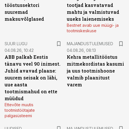
tööstussektori
tootjad kasvatavad
suuremad
mahtu ja valmistuvad
maksuvõlglased
uueks laienemiseks
Bestnet avab uue müügi- ja
tootmiskeskuse
SUUR LUGU
MAJANDUSTULEMUSED
04.08.26, 10:42
04.08.26, 08:13
ABB palkab Eestis
Kehra metallitööstus
tänavu veel 90 inimest.
mitmekordistas kasumi
Juhid avavad plaane:
ja uus tootmishoone
suurem seisak on läbi,
valmib plaanitust
uue aasta
varem
tootmismahud on ette
müüdud
Ettevõte muutis
tootmistöötajate
palgasüsteemi
UUDISED
MAJANDUSTULEMUSED