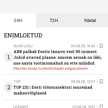
ei tähenda see ettevõtte jaoks ainult tehnilist
probleemi, vaid otsest rahalist kulu, venivaid tähtaegu
ja suuremaid riske tööohutusele.
24H
72H
Nädal
ENIMLOETUD
SUUR LUGU
04.08.26, 10:42
ABB palkab Eestis tänavu veel 90 inimest.
1
Juhid avavad plaane: suurem seisak on läbi,
uue aasta tootmismahud on ette müüdud
Ettevõte muutis tootmistöötajate palgasüsteemi
TOP
06.08.26, 13:07
2
TOP 231 | Eesti tööstussektori suuremad
maksuvõlglased
UUDISED
07.08.26, 11:52