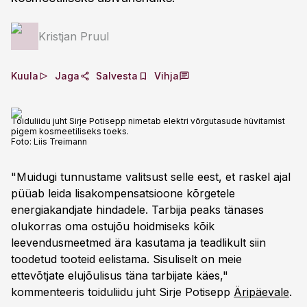
Kristjan Pruul
Kuula
Jaga
Salvesta
Vihja
Toiduliidu juht Sirje Potisepp nimetab elektri võrgutasude hüvitamist
pigem kosmeetiliseks toeks.
Foto:
Liis Treimann
"Muidugi tunnustame valitsust selle eest, et raskel ajal
püüab leida lisakompensatsioone kõrgetele
energiakandjate hindadele. Tarbija peaks tänases
olukorras oma ostujõu hoidmiseks kõik
leevendusmeetmed ära kasutama ja teadlikult siin
toodetud tooteid eelistama. Sisuliselt on meie
ettevõtjate elujõulisus täna tarbijate käes,"
kommenteeris toiduliidu juht Sirje Potisepp
Äripäevale
.