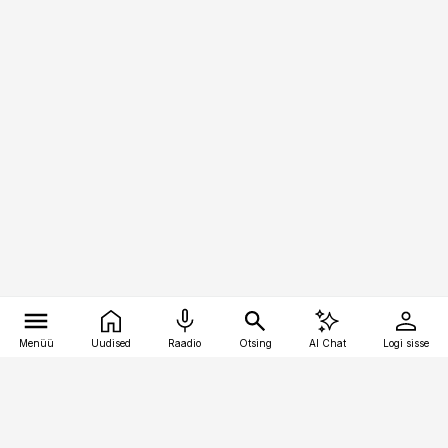
Menüü
Uudised
Raadio
Otsing
AI Chat
Logi sisse
Vana-Lõuna 39/1, 19094 Tallinn