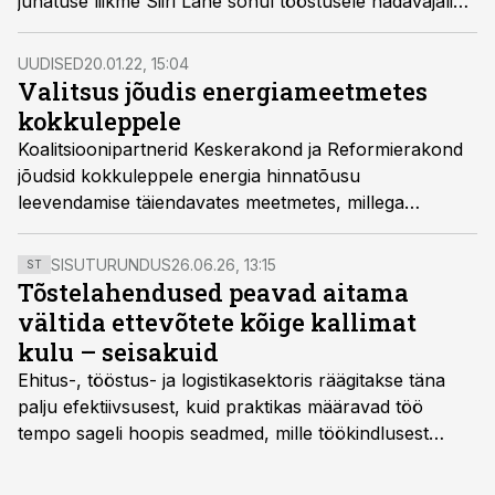
juhatuse liikme Siiri Lahe sõnul tööstusele hädavajalik
otsus.
UUDISED
20.01.22, 15:04
Valitsus jõudis energiameetmetes
kokkuleppele
Koalitsioonipartnerid Keskerakond ja Reformierakond
jõudsid kokkuleppele energia hinnatõusu
leevendamise täiendavates meetmetes, millega
kehtestatakse kodutarbijatele elektri- ja gaasi hinnalagi
ning viiakse äritarbijate elektri võrgutasu nulli.
SISUTURUNDUS
26.06.26, 13:15
ST
Tõstelahendused peavad aitama
vältida ettevõtete kõige kallimat
kulu – seisakuid
Ehitus-, tööstus- ja logistikasektoris räägitakse täna
palju efektiivsusest, kuid praktikas määravad töö
tempo sageli hoopis seadmed, mille töökindlusest
sõltub kogu objekti või tootmise sujuvus. Kui tõstuk
seisab, töö katkeb või masin ei vasta töötingimustele,