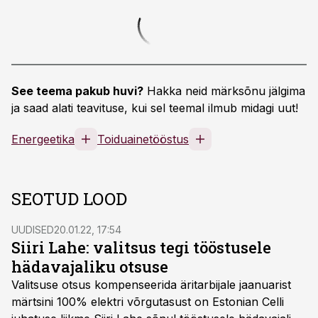
See teema pakub huvi?
Hakka neid märksõnu jälgima
ja saad alati teavituse, kui sel teemal ilmub midagi uut!
Energeetika
Toiduainetööstus
SEOTUD LOOD
UUDISED
20.01.22, 17:54
Siiri Lahe: valitsus tegi tööstusele
hädavajaliku otsuse
Valitsuse otsus kompenseerida äritarbijale jaanuarist
märtsini 100% elektri võrgutasust on Estonian Celli