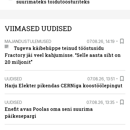
suurimateks toidutöösturiteks
VIIMASED UUDISED
MAJANDUSTULEMUSED
07.08.26, 14:19
Tugeva käibehüppe teinud tööstusidu
Fractory jäi veel kahjumisse. “Selle aasta siht on
20 miljonit”
UUDISED
07.08.26, 13:51
Harju Elekter pikendas CERNiga koostöölepingut
UUDISED
07.08.26, 13:35
Enefit avas Poolas oma seni suurima
päikesepargi