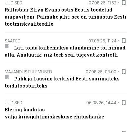
UUDISED
07.08.26, 11:52
Rallistaar Elfyn Evans ostis Eestis toodetud
aiapaviljoni. Palmako juht: see on tunnustus Eesti
tootmiskvaliteedile
SAATED
07.08.26, 11:24
Läti toidu käibemaksu alandamine tõi hinnad
alla. Analüütik: riik teeb seal tugevat kontrolli
MAJANDUSTULEMUSED
07.08.26, 08:00
Puhk ja Lausing kerkisid Eesti suurimateks
toidutöösturiteks
UUDISED
06.08.26, 14:44
Elering kuulutas
välja kriisijuhtimiskeskuse ehitushanke