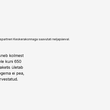
uspartneri Keskerakonnaga saavutati neljapäeval.
osneb kolmest
ele kuni 650
aketis ületab
tegema ei pea,
rvestatud.