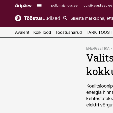
pollumajandus.ee
logistikauudised.ee
kaubandus.ee
imelineajalugu.ee
kinnisvarauudised.ee
imelineteadus.ee
Avaleht
Kõik lood
Tööstusharud
TARK TÖÖST
cebook
ENERGEETIKA
Valit
Twitter)
kedIn
kokku
ail
k
Koalitsiooni
energia hinn
kehtestatakse
elektri võrgut