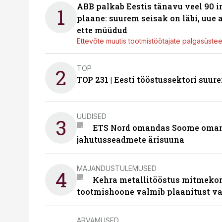
ABB palkab Eestis tänavu veel 90 
1
plaane: suurem seisak on läbi, uue
ette müüdud
Ettevõte muutis tootmistöötajate palgasüste
TOP
2
TOP 231 | Eesti tööstussektori su
UUDISED
3
ETS Nord omandas Soome omani
jahutusseadmete ärisuuna
MAJANDUSTULEMUSED
4
Kehra metallitööstus mitmekor
tootmishoone valmib plaanitust v
ARVAMUSED