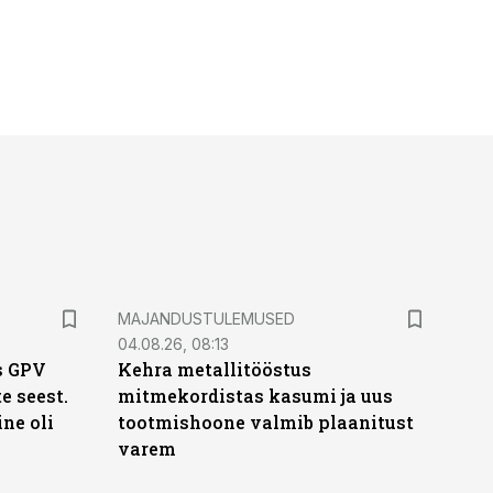
MAJANDUSTULEMUSED
04.08.26, 08:13
s GPV
Kehra metallitööstus
te seest.
mitmekordistas kasumi ja uus
ne oli
tootmishoone valmib plaanitust
varem