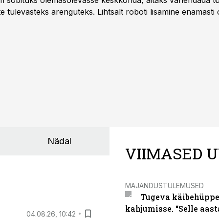
m sobituks olemasolevasse keskkonda, aitaks vähendada tö
te tulevasteks arenguteks. Lihtsalt roboti lisamine enamasti
a tööstuse automatiseerimislahenduste arendaja Smitech OÜ
Nädal
VIIMASED U
MAJANDUSTULEMUSED
Tugeva käibehüppe 
kahjumisse. “Selle aast
04.08.26, 10:42