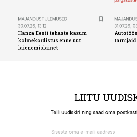
palgasüste
MAJANDUSTULEMUSED
MAJANDU
30.07.26, 13:12
31.07.26, 0
Hanza Eesti tehaste kasum
Autotöös
kolmekordistus enne uut
tarnijaid
laienemislainet
LIITU UUDIS
Telli uudiskiri ning saad oma postkas