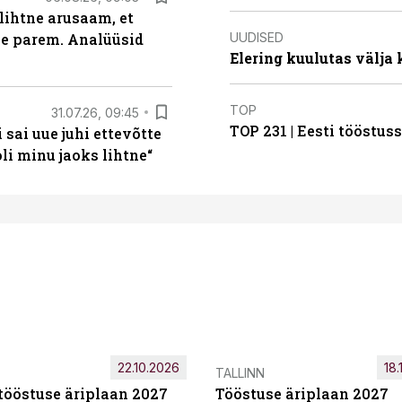
lihtne arusaam, et
UUDISED
le parem. Analüüsid
Elering kuulutas välja
TOP
31.07.26, 09:45
TOP 231 | Eesti tööstu
sai uue juhi ettevõtte
i minu jaoks lihtne“
22.10.2026
18.
TALLINN
tööstuse äriplaan 2027
Tööstuse äriplaan 2027