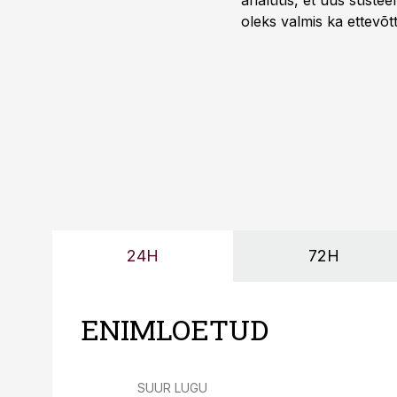
analüüs, et uus süstee
oleks valmis ka ettevõt
too, nendib tootmise j
Mitendorf.
24H
72H
ENIMLOETUD
SUUR LUGU