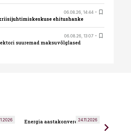
06.08.26, 14:44
 kriisijuhtimiskeskuse ehitushanke
06.08.26, 13:07
ssektori suuremad maksuvõlglased
11.2026
24.11.2026
Energia aastakonverents 2026
Tark töö