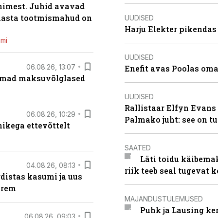
inimest. Juhid avavad
 aasta tootmismahud on
UUDISED
Harju Elekter pikenda
emi
UUDISED
06.08.26, 13:07
Enefit avas Poolas oma
uremad maksuvõlglased
UUDISED
Rallistaar Elfyn Evans 
06.08.26, 10:29
Palmako juht: see on t
kega ettevõttelt
SAATED
Läti toidu käibema
04.08.26, 08:13
riik teeb seal tugevat k
distas kasumi ja uus
arem
MAJANDUSTULEMUSED
Puhk ja Lausing ke
06.08.26, 09:03