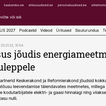
kaubandus.ee
ehitusuudised.ee
personaliuudised.ee
aritehnolo
Infopank
Radar
US 2027
Podcastid
Videod
Üritused
Sisuturundus
T
20.01.22, 15:04
sus jõudis energiameet
leppele
partnerid Keskerakond ja Reformierakond jõudsid kokk
atõusu leevendamise täiendavates meetmetes, millega
 kodutarbijatele elektri- ja gaasi hinnalagi ning viiakse 
asu nulli.