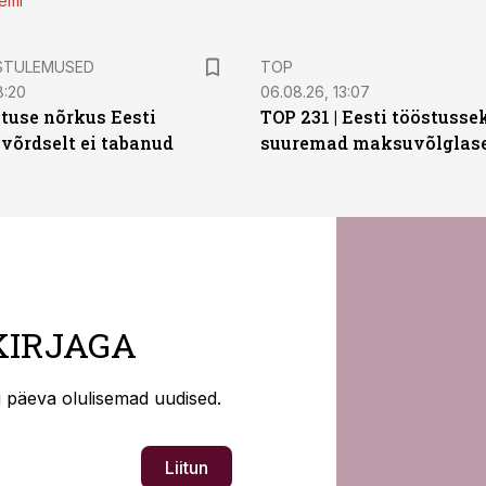
emi
STULEMUSED
TOP
8:20
06.08.26, 13:07
tuse nõrkus Eesti
TOP 231 | Eesti tööstusse
 võrdselt ei tabanud
suuremad maksuvõlglas
KIRJAGA
ti päeva olulisemad uudised.
Liitun