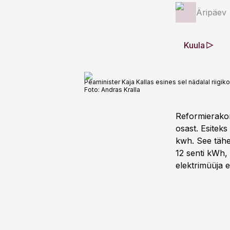
Äripäev
Kuula
Peaminister Kaja Kallas esines sel nädalal riig
Foto:
Andras Kralla
Reformierakon
osast. Esiteks
kwh. See tähen
12 senti kWh, 
elektrimüüja 