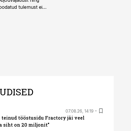
öjõuvajadust ning
 oodatud tulemust ei
 tegevjuht Sander
UDISED
07.08.26, 14:19
teinud tööstusidu Fractory jäi veel
a siht on 20 miljonit”