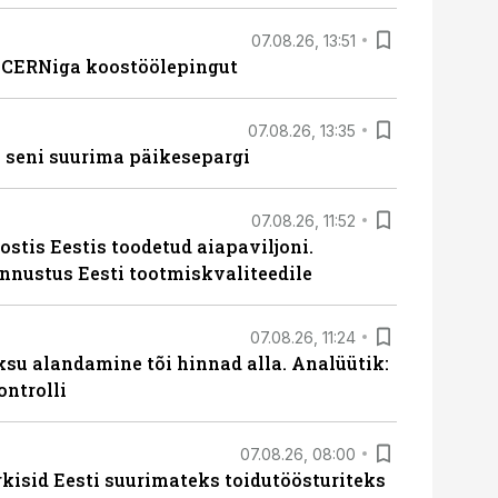
07.08.26, 13:51
s CERNiga koostöölepingut
07.08.26, 13:35
 seni suurima päikesepargi
07.08.26, 11:52
ostis Eestis toodetud aiapaviljoni.
unnustus Eesti tootmiskvaliteedile
07.08.26, 11:24
ksu alandamine tõi hinnad alla. Analüütik:
ontrolli
07.08.26, 08:00
rkisid Eesti suurimateks toidutöösturiteks