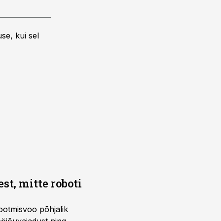
se, kui sel
t, mitte roboti
ootmisvoo põhjalik