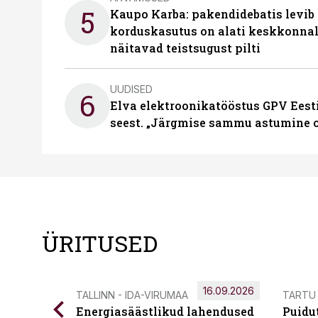
5
Kaupo Karba: pakendidebatis levib 
korduskasutus on alati keskkonna
näitavad teistsugust pilti
UUDISED
6
Elva elektroonikatööstus GPV Eesti 
seest. „Järgmise sammu astumine ol
ÜRITUSED
16.09.2026
TALLINN - IDA-VIRUMAA
TARTU
Energiasäästlikud lahendused
Puidu