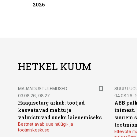
2026
HETKEL KUUM
MAJANDUSTULEMUSED
SUUR LUG
03.08.26, 08:27
04.08.26, 1
Haagiseturg ärkab: tootjad
ABB palk
kasvatavad mahtu ja
inimest.
valmistuvad uueks laienemiseks
suurem s
Bestnet avab uue müügi- ja
tootmis
tootmiskeskuse
Ettevõte mu