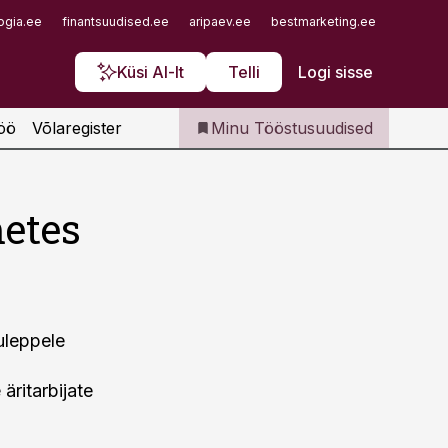
Iseteenindus
ogia.ee
finantsuudised.ee
aripaev.ee
bestmarketing.ee
finantsu
Telli Tööstusuudised
Küsi AI-lt
Telli
Logi sisse
öö
Võlaregister
Minu Tööstusuudised
metes
uleppele
äritarbijate