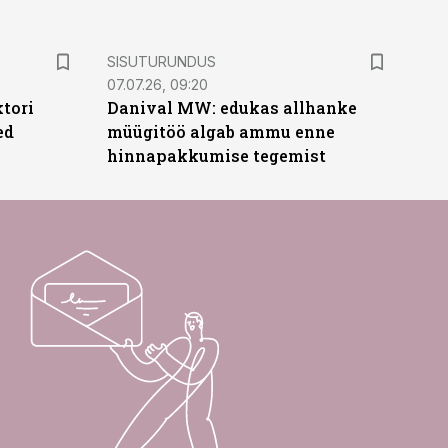
ST
SISUTURUNDUS
07.07.26, 09:20
ktori
Danival MW: edukas allhanke
ed
müügitöö algab ammu enne
hinnapakkumise tegemist