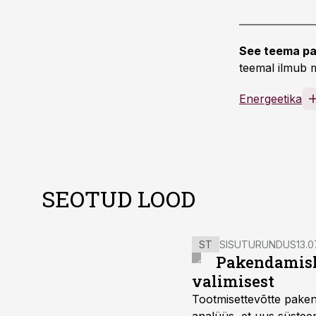
See teema pa
teemal ilmub m
Energeetika
SEOTUD LOOD
ST
SISUTURUNDUS
13.0
Pakendamisli
valimisest
Tootmisettevõtte paken