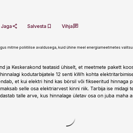
Jaga
Salvesta
Vihja
ikogus mitme poliitilise avaldusega, kuid ühine meel energiameetmetes valits
d ja Keskerakond teatasid ühiselt, et meetmete pakett ko
 hinnalagi kodutarbijatele 12 senti kWh kohta elektritarbimis
dab, et kui elektri hind kas börsil või fikseeritud hinnaga p
maksab selle osa elektriarvest kinni riik. Tarbija ise midagi 
edastab talle arve, kus hinnalage ületav osa on juba maha a