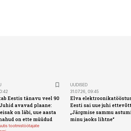
U
UUDISED
0:42
31.07.26, 09:45
ab Eestis tänavu veel 90
Elva elektroonikatööstu
 Juhid avavad plaane:
Eesti sai uue juhi ettevõt
eisak on läbi, uue aasta
„Järgmise sammu astumi
mahud on ette müüdud
minu jaoks lihtne“
utis tootmistöötajate