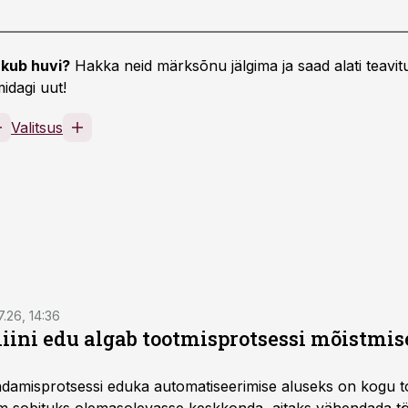
kub huvi?
Hakka neid märksõnu jälgima ja saad alati teavitu
idagi uut!
Valitsus
7.26, 14:36
ini edu algab tootmisprotsessi mõistmises
damisprotsessi eduka automatiseerimise aluseks on kogu t