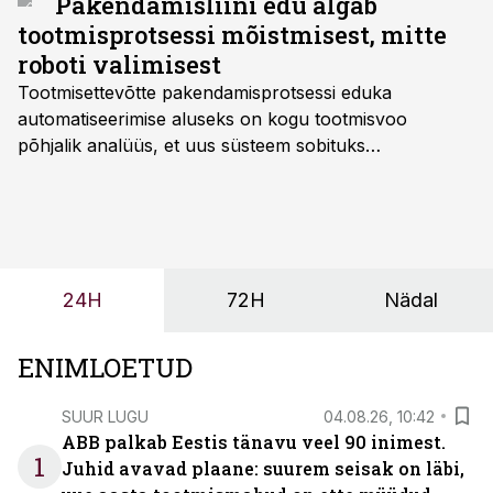
Pakendamisliini edu algab
verstapost.
tootmisprotsessi mõistmisest, mitte
roboti valimisest
Tootmisettevõtte pakendamisprotsessi eduka
automatiseerimise aluseks on kogu tootmisvoo
põhjalik analüüs, et uus süsteem sobituks
olemasolevasse keskkonda, aitaks vähendada
tööjõuvajadust ning oleks valmis ka ettevõtte
tulevasteks arenguteks. Lihtsalt roboti lisamine
enamasti oodatud tulemust ei too, nendib tootmise ja
tööstuse automatiseerimislahenduste arendaja Smitech
24H
72H
Nädal
OÜ tegevjuht Sander Mitendorf.
ENIMLOETUD
SUUR LUGU
04.08.26, 10:42
ABB palkab Eestis tänavu veel 90 inimest.
1
Juhid avavad plaane: suurem seisak on läbi,