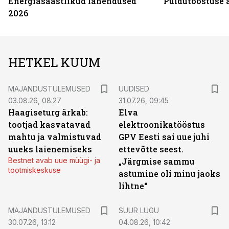
Energiasäästlikud lahendused
Puidutööstuse 
2026
HETKEL KUUM
MAJANDUSTULEMUSED
UUDISED
03.08.26, 08:27
31.07.26, 09:45
Haagiseturg ärkab:
Elva
tootjad kasvatavad
elektroonikatööstus
mahtu ja valmistuvad
GPV Eesti sai uue juhi
uueks laienemiseks
ettevõtte seest.
Bestnet avab uue müügi- ja
„Järgmise sammu
tootmiskeskuse
astumine oli minu jaoks
lihtne“
MAJANDUSTULEMUSED
SUUR LUGU
30.07.26, 13:12
04.08.26, 10:42