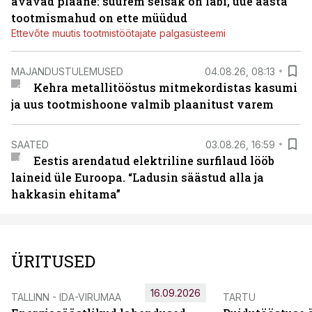
avavad plaane: suurem seisak on läbi, uue aasta
tootmismahud on ette müüdud
Ettevõte muutis tootmistöötajate palgasüsteemi
MAJANDUSTULEMUSED
04.08.26, 08:13
Kehra metallitööstus mitmekordistas kasumi
ja uus tootmishoone valmib plaanitust varem
SAATED
03.08.26, 16:59
Eestis arendatud elektriline surfilaud lööb
laineid üle Euroopa. “Ladusin säästud alla ja
hakkasin ehitama”
ÜRITUSED
16.09.2026
TALLINN - IDA-VIRUMAA
TARTU