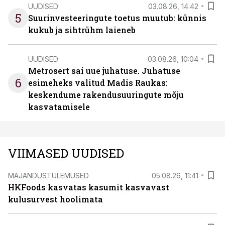
UUDISED
03.08.26, 14:42
5
Suurinvesteeringute toetus muutub: künnis
kukub ja sihtrühm laieneb
UUDISED
03.08.26, 10:04
Metrosert sai uue juhatuse. Juhatuse
6
esimeheks valitud Madis Raukas:
keskendume rakendusuuringute mõju
kasvatamisele
VIIMASED UUDISED
MAJANDUSTULEMUSED
05.08.26, 11:41
HKFoods kasvatas kasumit kasvavast
kulusurvest hoolimata