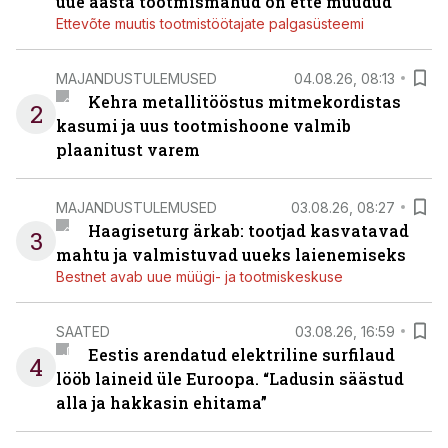
uue aasta tootmismahud on ette müüdud
Ettevõte muutis tootmistöötajate palgasüsteemi
MAJANDUSTULEMUSED
04.08.26, 08:13
Kehra metallitööstus mitmekordistas
2
kasumi ja uus tootmishoone valmib
plaanitust varem
MAJANDUSTULEMUSED
03.08.26, 08:27
Haagiseturg ärkab: tootjad kasvatavad
3
mahtu ja valmistuvad uueks laienemiseks
Bestnet avab uue müügi- ja tootmiskeskuse
SAATED
03.08.26, 16:59
Eestis arendatud elektriline surfilaud
4
lööb laineid üle Euroopa. “Ladusin säästud
alla ja hakkasin ehitama”