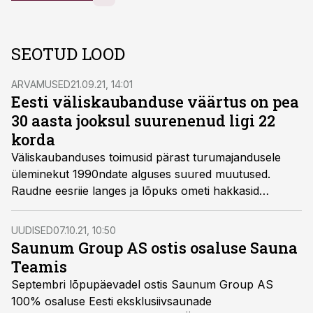
SEOTUD LOOD
ARVAMUSED
21.09.21, 14:01
Eesti väliskaubanduse väärtus on pea
30 aasta jooksul suurenenud ligi 22
korda
Väliskaubanduses toimusid pärast turumajandusele
üleminekut 1990ndate alguses suured muutused.
Raudne eesriie langes ja lõpuks ometi hakkasid
poeletid vähehaaval täituma välismaa värviliste
pakenditega. 30 aastaga on aga paljugi muutunud,
UUDISED
07.10.21, 10:50
kirjutab statistikaameti blogis juhtivspetsialist Evelin
Saunum Group AS ostis osaluse Sauna
Puura.
Teamis
Septembri lõpupäevadel ostis Saunum Group AS
100% osaluse Eesti eksklusiivsaunade