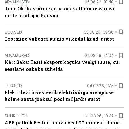
ARVAMUSED
05.08.26, 10:40
Jane Oblikas: ärme anna odavalt ära ressurssi,
mille hind ajas kasvab
UUDISED
05.08.26, 08:30
Tootmine vähenes juunis viiendat kuud järjest
ARVAMUSED
04.08.26, 14:04
Kärt Saks: Eesti eksport koguks veelgi tuure, kui
eestlane oskaks suhelda
UUDISED
04.08.26, 11:15
Elektrilevi investeerib elektrivõrgu arengusse
kolme aasta jooksul pool miljardit eurot
SUUR LUGU
04.08.26, 10:42
ABB palkab Eestis tänavu veel 90 inimest. Juhid