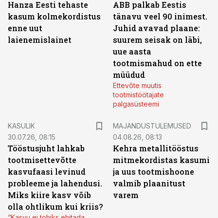
Hanza Eesti tehaste
ABB palkab Eestis
kasum kolmekordistus
tänavu veel 90 inimest.
enne uut
Juhid avavad plaane:
laienemislainet
suurem seisak on läbi,
uue aasta
tootmismahud on ette
müüdud
Ettevõte muutis
tootmistöötajate
palgasüsteemi
KASULIK
MAJANDUSTULEMUSED
30.07.26, 08:15
04.08.26, 08:13
Tööstusjuht lahkab
Kehra metallitööstus
tootmisettevõtte
mitmekordistas kasumi
kasvufaasi levinud
ja uus tootmishoone
probleeme ja lahendusi.
valmib plaanitust
Miks kiire kasv võib
varem
olla ohtlikum kui kriis?
“Kasvu ei tohiks ehitada