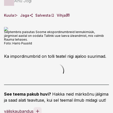
Anu Jõgi
Kuula
Jaga
Salvesta
Vihja
Septembris paisutas Soome ekspordinumbreid lennukimüük,
järgmisel aastal on oodata Tallinki uue laeva üleandmist, mis valmib
Rauma tehases.
Foto:
Harro Puusild
Ka impordinumbrid on tolli teatel riigi ajaloo suurimad.
See teema pakub huvi?
Hakka neid märksõnu jälgima
ja saad alati teavituse, kui sel teemal ilmub midagi uut!
väliskaubandus