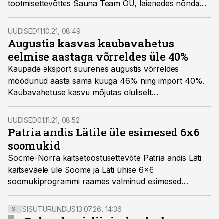
tootmisettevõttes Sauna Team OÜ, laienedes nõnda
saunade projekteerimise ja ehitamise turule, mis
võimaldab klientidele hakata pakkuma sauna
UUDISED
11.10.21, 08:49
terviklahendusi. Sauna Team OÜ uueks nimeks saab
Augustis kasvas kaubavahetus
Saunum Sauna Team OÜ.
eelmise aastaga võrreldes üle 40%
Kaupade eksport suurenes augustis võrreldes
möödunud aasta sama kuuga 46% ning import 40%.
Kaubavahetuse kasvu mõjutas oluliselt
mineraalkütuste ning puidu ja puittoodete ekspordi
ning impordi suurenemine, selgub statistikaameti
UUDISED
01.11.21, 08:52
andmetest.
Patria andis Lätile üle esimesed 6x6
soomukid
Soome-Norra kaitsetööstusettevõte Patria andis Läti
kaitseväele üle Soome ja Läti ühise 6x6
soomukiprogrammi raames valminud esimesed
masinad. Patria Land äriüksuse presidendi Jussi
Järvineni sõnul on esimeste soomukite valmimine kõigi
SISUTURUNDUS
13.07.26, 14:36
ST
programmis osalejate jaoks märkimisväärne