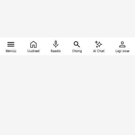
Menüü
Uudised
Raadio
Otsing
AI Chat
Logi sisse
Vana-Lõuna 39/1, 19094 Tallinn
(+372) 667 0111
toostusuudised@toostusuudised.ee
Telli
Reklaam
Firmast