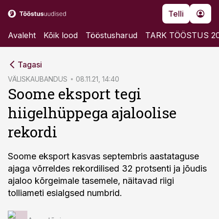
Telli
Avaleht
Kõik lood
Tööstusharud
TARK TÖÖSTUS 2
cebook
Tagasi
Twitter)
VÄLISKAUBANDUS
08.11.21, 14:40
Soome eksport tegi
kedIn
hiigelhüppega ajaloolise
ail
rekordi
k
Soome eksport kasvas septembris aastataguse
ajaga võrreldes rekordilised 32 protsenti ja jõudis
ajaloo kõrgeimale tasemele, näitavad riigi
tolliameti esialgsed numbrid.