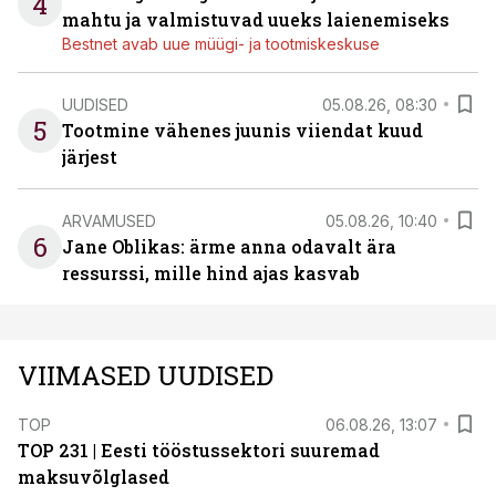
4
mahtu ja valmistuvad uueks laienemiseks
Bestnet avab uue müügi- ja tootmiskeskuse
UUDISED
05.08.26, 08:30
5
Tootmine vähenes juunis viiendat kuud
järjest
ARVAMUSED
05.08.26, 10:40
6
Jane Oblikas: ärme anna odavalt ära
ressurssi, mille hind ajas kasvab
VIIMASED UUDISED
TOP
06.08.26, 13:07
TOP 231 | Eesti tööstussektori suuremad
maksuvõlglased