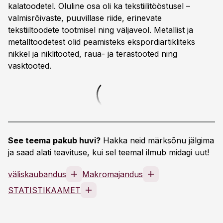
kalatoodetel. Oluline osa oli ka tekstiilitööstusel –
valmisrõivaste, puuvillase riide, erinevate
tekstiiltoodete tootmisel ning väljaveol. Metallist ja
metalltoodetest olid peamisteks ekspordiartikliteks
nikkel ja niklitooted, raua- ja terastooted ning
vasktooted.
See teema pakub huvi?
Hakka neid märksõnu jälgima
ja saad alati teavituse, kui sel teemal ilmub midagi uut!
väliskaubandus
Makromajandus
STATISTIKAAMET