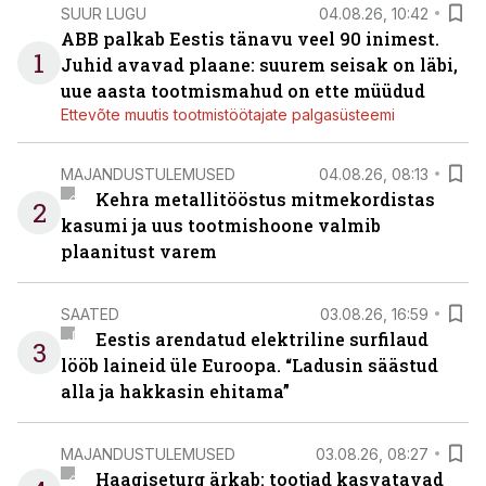
SUUR LUGU
04.08.26, 10:42
ABB palkab Eestis tänavu veel 90 inimest.
1
Juhid avavad plaane: suurem seisak on läbi,
uue aasta tootmismahud on ette müüdud
Ettevõte muutis tootmistöötajate palgasüsteemi
MAJANDUSTULEMUSED
04.08.26, 08:13
Kehra metallitööstus mitmekordistas
2
kasumi ja uus tootmishoone valmib
plaanitust varem
SAATED
03.08.26, 16:59
Eestis arendatud elektriline surfilaud
3
lööb laineid üle Euroopa. “Ladusin säästud
alla ja hakkasin ehitama”
MAJANDUSTULEMUSED
03.08.26, 08:27
Haagiseturg ärkab: tootjad kasvatavad