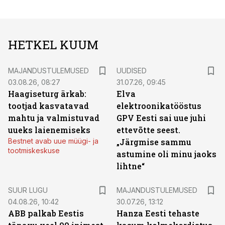
HETKEL KUUM
MAJANDUSTULEMUSED
UUDISED
03.08.26, 08:27
31.07.26, 09:45
Haagiseturg ärkab:
Elva
tootjad kasvatavad
elektroonikatööstus
mahtu ja valmistuvad
GPV Eesti sai uue juhi
uueks laienemiseks
ettevõtte seest.
Bestnet avab uue müügi- ja
„Järgmise sammu
tootmiskeskuse
astumine oli minu jaoks
lihtne“
SUUR LUGU
MAJANDUSTULEMUSED
04.08.26, 10:42
30.07.26, 13:12
ABB palkab Eestis
Hanza Eesti tehaste