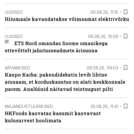
UUDISED
06.08.26, 11:15
Hiiumaale kavandatakse võimsamat elektrivõrku
UUDISED
06.08.26, 10:29
ETS Nord omandas Soome omanikega
ettevõttelt jahutusseadmete ärisuuna
ARVAMUSED
06.08.26, 09:03
Kaupo Karba: pakendidebatis levib lihtne
arusaam, et korduskasutus on alati keskkonnale
parem. Analüüsid näitavad teistsugust pilti
MAJANDUSTULEMUSED
05.08.26, 11:41
HKFoods kasvatas kasumit kasvavast
kulusurvest hoolimata