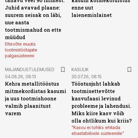
tänavu veel 90 inimest.
kasum kolmekordistus
Juhid avavad plaane:
enne uut
suurem seisak on läbi,
laienemislainet
uue aasta
tootmismahud on ette
müüdud
Ettevõte muutis
tootmistöötajate
palgasüsteemi
MAJANDUSTULEMUSED
KASULIK
04.08.26, 08:13
30.07.26, 08:15
Kehra metallitööstus
Tööstusjuht lahkab
mitmekordistas kasumi
tootmisettevõtte
ja uus tootmishoone
kasvufaasi levinud
valmib plaanitust
probleeme ja lahendusi.
varem
Miks kiire kasv võib
olla ohtlikum kui kriis?
“Kasvu ei tohiks ehitada
ebastabiilsele süsteemile”