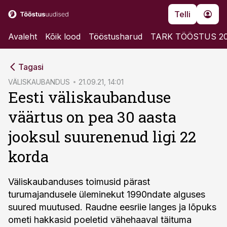
Telli
Avaleht
Kõik lood
Tööstusharud
TARK TÖÖSTUS 2
cebook
Tagasi
Twitter)
VÄLISKAUBANDUS
21.09.21, 14:01
Eesti väliskaubanduse
kedIn
väärtus on pea 30 aasta
ail
jooksul suurenenud ligi 22
k
korda
Väliskaubanduses toimusid pärast
turumajandusele üleminekut 1990ndate alguses
suured muutused. Raudne eesriie langes ja lõpuks
ometi hakkasid poeletid vähehaaval täituma