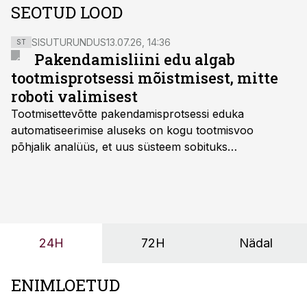
SEOTUD LOOD
SISUTURUNDUS
13.07.26, 14:36
ST
Pakendamisliini edu algab
tootmisprotsessi mõistmisest, mitte
roboti valimisest
Tootmisettevõtte pakendamisprotsessi eduka
automatiseerimise aluseks on kogu tootmisvoo
põhjalik analüüs, et uus süsteem sobituks
olemasolevasse keskkonda, aitaks vähendada
tööjõuvajadust ning oleks valmis ka ettevõtte
tulevasteks arenguteks. Lihtsalt roboti lisamine
enamasti oodatud tulemust ei too, nendib tootmise ja
tööstuse automatiseerimislahenduste arendaja Smitech
24H
72H
Nädal
OÜ tegevjuht Sander Mitendorf.
ENIMLOETUD