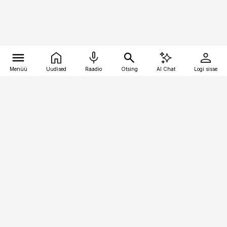
Menüü
Uudised
Raadio
Otsing
AI Chat
Logi sisse
Vana-Lõuna 39/1, 19094 Tallinn
(+372) 667 0111
toostusuudised@toostusuudised.ee
Telli
Reklaam
Firmast
Sisu kasutamisõigused
Ajakirjaniku
eetikakoodeks