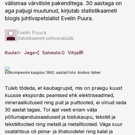
välismaa värviliste pakenditega. 30 aastaga on
aga paljugi muutunud, kirjutab statistikaameti
blogis juhtivspetsialist Evelin Puura.
Evelin Puura
Statistikaameti juhtivanalüütik
Kuula
Jaga
Salvesta
Vihja
Estkompeximi kauplus 1992. aastal.
Foto:
Andrus Vaher
Tuleb tõdeda, et kaubagrupid, mis on praegu kuust
kuusse ekspordis peamised ehk elektriseadmed,
mineraalkütused ning puit ja puittooted, ei olnud seda
30 aastat tagasi. Tol ajal veeti enam välja
põllumajandussaaduseid ja toidukaupu, tekstiili ja
tekstiiltooteid ning metalli ja metalltooteid. Väga suur
osatähtsus oli piima- ja lihatoodetel ning kalal ja