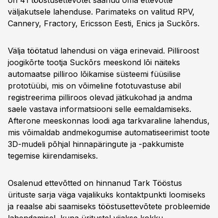
on 41 tööstusettevõtet saanud oma ettevõtte
väljakutsele lahenduse. Parimateks on valitud RPV,
Cannery, Fractory, Ericsson Eesti, Enics ja Suckõrs.
Välja töötatud lahendusi on väga erinevaid. Pilliroost
joogikõrte tootja Suckõrs meeskond lõi näiteks
automaatse pilliroo lõikamise süsteemi füüsilise
prototüübi, mis on võimeline fototuvastuse abil
registreerima pilliroos olevad jätkukohad ja andma
saele vastava informatsiooni selle eemaldamiseks.
Afterone meeskonnas loodi aga tarkvaraline lahendus,
mis võimaldab andmekogumise automatiseerimist toote
3D-mudeli põhjal hinnapäringute ja -pakkumiste
tegemise kiirendamiseks.
Osalenud ettevõtted on hinnanud Tark Tööstus
ürituste sarja väga vajalikuks kontaktpunkti loomiseks
ja reaalse abi saamiseks tööstusettevõtete probleemide