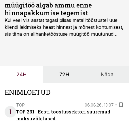
müügitöö algab ammu enne
hinnapakkumise tegemist
Kui veel viis aastat tagasi piisas metallitööstustel uue
kliendi leidmiseks heast hinnast ja mõnest kohtumisest,
siis täna on allhanketööstuse müügitöö muutunud
märksa pikemaks ja süsteemsemaks. Konkurents on
kasvanud, kliendid kaaluvad otsuseid põhjalikumalt
ning partnerit ei valita enam ainult tootmisvõimekuse
või hinnakirja järgi.
24H
72H
Nädal
ENIMLOETUD
TOP
06.08.26, 13:07
1
TOP 231 | Eesti tööstussektori suuremad
maksuvõlglased