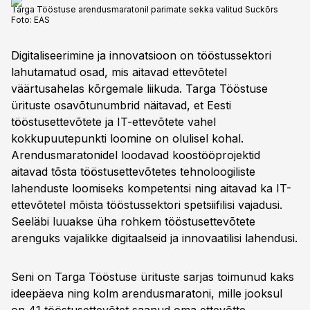
Targa Tööstuse arendusmaratonil parimate sekka valitud Suckõrs
Foto:
EAS
Digitaliseerimine ja innovatsioon on tööstussektori
lahutamatud osad, mis aitavad ettevõtetel
väärtusahelas kõrgemale liikuda. Targa Tööstuse
ürituste osavõtunumbrid näitavad, et Eesti
tööstusettevõtete ja IT-ettevõtete vahel
kokkupuutepunkti loomine on olulisel kohal.
Arendusmaratonidel loodavad koostööprojektid
aitavad tõsta tööstusettevõtetes tehnoloogiliste
lahenduste loomiseks kompetentsi ning aitavad ka IT-
ettevõtetel mõista tööstussektori spetsiifilisi vajadusi.
Seeläbi luuakse üha rohkem tööstusettevõtete
arenguks vajalikke digitaalseid ja innovaatilisi lahendusi.
Seni on Targa Tööstuse ürituste sarjas toimunud kaks
ideepäeva ning kolm arendusmaratoni, mille jooksul