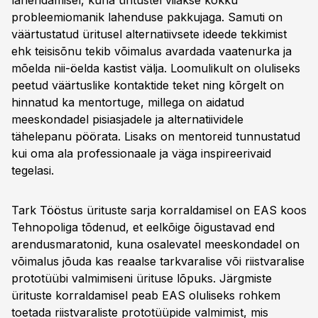
lahendamisel, kuna üritustel viiakse kokku
probleemiomanik lahenduse pakkujaga. Samuti on
väärtustatud üritusel alternatiivsete ideede tekkimist
ehk teisisõnu tekib võimalus avardada vaatenurka ja
mõelda nii-öelda kastist välja. Loomulikult on oluliseks
peetud väärtuslike kontaktide teket ning kõrgelt on
hinnatud ka mentortuge, millega on aidatud
meeskondadel pisiasjadele ja alternatiividele
tähelepanu pöörata. Lisaks on mentoreid tunnustatud
kui oma ala professionaale ja väga inspireerivaid
tegelasi.
Tark Tööstus ürituste sarja korraldamisel on EAS koos
Tehnopoliga tõdenud, et eelkõige õigustavad end
arendusmaratonid, kuna osalevatel meeskondadel on
võimalus jõuda kas reaalse tarkvaralise või riistvaralise
prototüübi valmimiseni ürituse lõpuks. Järgmiste
ürituste korraldamisel peab EAS oluliseks rohkem
toetada riistvaraliste prototüüpide valmimist, mis