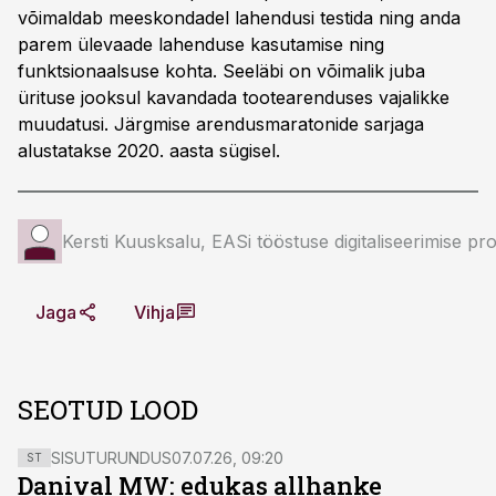
võimaldab meeskondadel lahendusi testida ning anda
parem ülevaade lahenduse kasutamise ning
funktsionaalsuse kohta. Seeläbi on võimalik juba
ürituse jooksul kavandada tootearenduses vajalikke
muudatusi. Järgmise arendusmaratonide sarjaga
alustatakse 2020. aasta sügisel.
Kersti Kuusksalu, EASi tööstuse digitaliseerimise proj
Jaga
Vihja
SEOTUD LOOD
SISUTURUNDUS
07.07.26, 09:20
ST
Danival MW: edukas allhanke