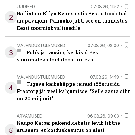
UUDISED
07.08.26, 11:52
Rallistaar Elfyn Evans ostis Eestis toodetud
2
aiapaviljoni. Palmako juht: see on tunnustus
Eesti tootmiskvaliteedile
MAJANDUSTULEMUSED
07.08.26, 08:00
3
Puhk ja Lausing kerkisid Eesti
suurimateks toidutöösturiteks
MAJANDUSTULEMUSED
07.08.26, 14:19
Tugeva käibehüppe teinud tööstusidu
4
Fractory jäi veel kahjumisse. “Selle aasta siht
on 20 miljonit”
ARVAMUSED
06.08.26, 09:03
Kaupo Karba: pakendidebatis levib lihtne
5
arusaam, et korduskasutus on alati