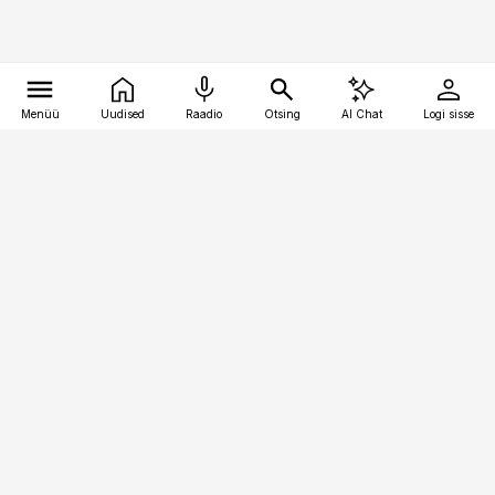
Menüü
Uudised
Raadio
Otsing
AI Chat
Logi sisse
Vana-Lõuna 39/1, 19094 Tallinn
(+372) 667 0111
toostusuudised@toostusuudised.ee
Telli
Reklaam
Firmast
Sisu kasutamisõigused
Ajakirjaniku
eetikakoodeks
Üldtingimused
Privaatsustingimused