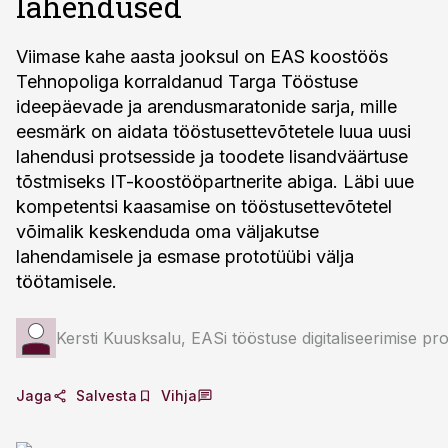
lahendused
Viimase kahe aasta jooksul on EAS koostöös
Tehnopoliga korraldanud Targa Tööstuse
ideepäevade ja arendusmaratonide sarja, mille
eesmärk on aidata tööstusettevõtetele luua uusi
lahendusi protsesside ja toodete lisandväärtuse
tõstmiseks IT-koostööpartnerite abiga. Läbi uue
kompetentsi kaasamise on tööstusettevõtetel
võimalik keskenduda oma väljakutse
lahendamisele ja esmase prototüübi välja
töötamisele.
Kersti Kuusksalu, EASi tööstuse digitaliseerimise proj
Jaga
Salvesta
Vihja