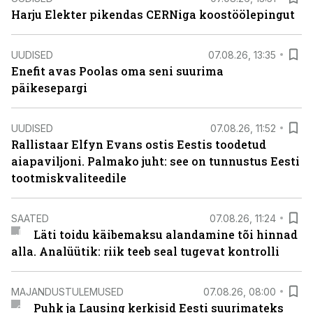
Harju Elekter pikendas CERNiga koostöölepingut
UUDISED
07.08.26, 13:35
Enefit avas Poolas oma seni suurima
päikesepargi
UUDISED
07.08.26, 11:52
Rallistaar Elfyn Evans ostis Eestis toodetud
aiapaviljoni. Palmako juht: see on tunnustus Eesti
tootmiskvaliteedile
SAATED
07.08.26, 11:24
Läti toidu käibemaksu alandamine tõi hinnad
alla. Analüütik: riik teeb seal tugevat kontrolli
MAJANDUSTULEMUSED
07.08.26, 08:00
Puhk ja Lausing kerkisid Eesti suurimateks