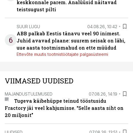
keskkonnale parem. Analüüsid näitavad
teistsugust pilti
SUUR LUGU
04.08.26, 10:42
ABB palkab Eestis tänavu veel 90 inimest.
6
Juhid avavad plaane: suurem seisak on läbi,
uue aasta tootmismahud on ette müüdud
Ettevõte muutis tootmistöötajate palgasüsteemi
VIIMASED UUDISED
MAJANDUSTULEMUSED
07.08.26, 14:19
Tugeva käibehüppe teinud tööstusidu
Fractory jäi veel kahjumisse. “Selle aasta siht on
20 miljonit”
UUDISED
07.08.26, 13:51