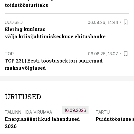
toidutöösturiteks
UUDISED
06.08.26, 14:44
Elering kuulutas
välja kriisijuhtimiskeskuse ehitushanke
TOP
06.08.26, 13:07
TOP 231 | Eesti tööstussektori suuremad
maksuvõlglased
ÜRITUSED
16.09.2026
TALLINN - IDA-VIRUMAA
TARTU
Energiasäästlikud lahendused
Puidutööstuse 
2026