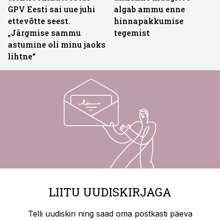
GPV Eesti sai uue juhi
algab ammu enne
ettevõtte seest.
hinnapakkumise
„Järgmise sammu
tegemist
astumine oli minu jaoks
lihtne“
LIITU UUDISKIRJAGA
Telli uudiskiri ning saad oma postkasti päeva