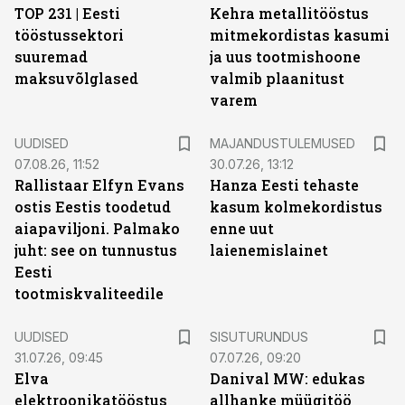
TOP 231 | Eesti
Kehra metallitööstus
tööstussektori
mitmekordistas kasumi
suuremad
ja uus tootmishoone
maksuvõlglased
valmib plaanitust
varem
UUDISED
MAJANDUSTULEMUSED
07.08.26, 11:52
30.07.26, 13:12
Rallistaar Elfyn Evans
Hanza Eesti tehaste
ostis Eestis toodetud
kasum kolmekordistus
aiapaviljoni. Palmako
enne uut
juht: see on tunnustus
laienemislainet
Eesti
tootmiskvaliteedile
ST
UUDISED
SISUTURUNDUS
31.07.26, 09:45
07.07.26, 09:20
Elva
Danival MW: edukas
elektroonikatööstus
allhanke müügitöö