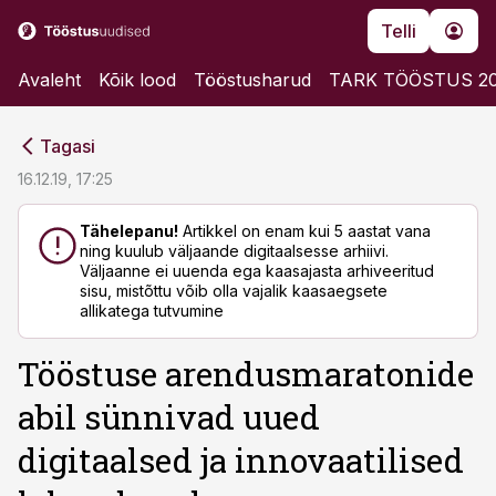
Telli
Avaleht
Kõik lood
Tööstusharud
TARK TÖÖSTUS 2
cebook
cebook
Tagasi
Twitter)
Twitter)
16.12.19, 17:25
kedIn
kedIn
Tähelepanu!
Artikkel on enam kui 5 aastat vana
ning kuulub väljaande digitaalsesse arhiivi.
ail
ail
Väljaanne ei uuenda ega kaasajasta arhiveeritud
sisu, mistõttu võib olla vajalik kaasaegsete
k
k
allikatega tutvumine
Tööstuse arendusmaratonide
abil sünnivad uued
digitaalsed ja innovaatilised