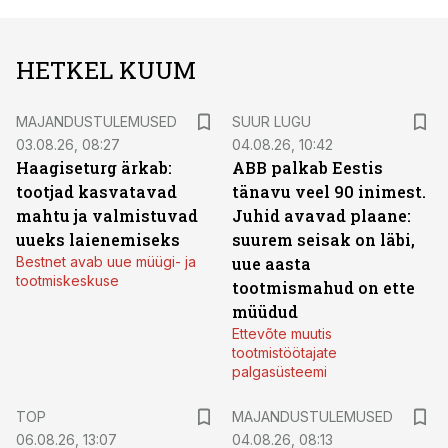
HETKEL KUUM
MAJANDUSTULEMUSED
SUUR LUGU
03.08.26, 08:27
04.08.26, 10:42
Haagiseturg ärkab:
ABB palkab Eestis
tootjad kasvatavad
tänavu veel 90 inimest.
mahtu ja valmistuvad
Juhid avavad plaane:
uueks laienemiseks
suurem seisak on läbi,
Bestnet avab uue müügi- ja
uue aasta
tootmiskeskuse
tootmismahud on ette
müüdud
Ettevõte muutis
tootmistöötajate
palgasüsteemi
TOP
MAJANDUSTULEMUSED
06.08.26, 13:07
04.08.26, 08:13