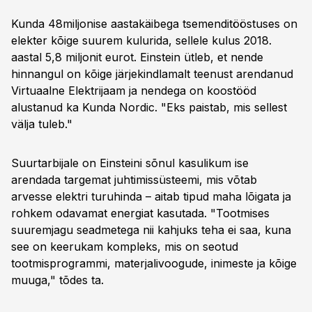
Kunda 48miljonise aastakäibega tsemenditööstuses on
elekter kõige suurem kulurida, sellele kulus 2018.
aastal 5,8 miljonit eurot. Einstein ütleb, et nende
hinnangul on kõige järjekindlamalt teenust arendanud
Virtuaalne Elektrijaam ja nendega on koostööd
alustanud ka Kunda Nordic. "Eks paistab, mis sellest
välja tuleb."
Suurtarbijale on Einsteini sõnul kasulikum ise
arendada targemat juhtimissüsteemi, mis võtab
arvesse elektri turuhinda – aitab tipud maha lõigata ja
rohkem odavamat energiat kasutada. "Tootmises
suuremjagu seadmetega nii kahjuks teha ei saa, kuna
see on keerukam kompleks, mis on seotud
tootmisprogrammi, materjalivoogude, inimeste ja kõige
muuga," tõdes ta.