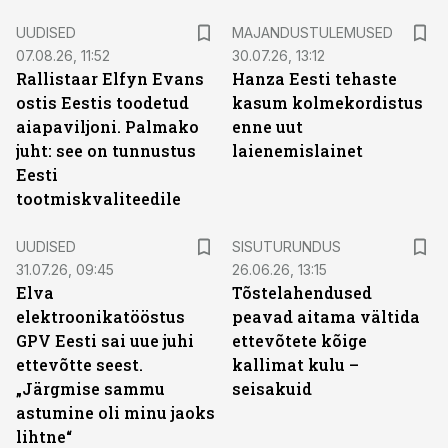
UUDISED
MAJANDUSTULEMUSED
07.08.26, 11:52
30.07.26, 13:12
Rallistaar Elfyn Evans
Hanza Eesti tehaste
ostis Eestis toodetud
kasum kolmekordistus
aiapaviljoni. Palmako
enne uut
juht: see on tunnustus
laienemislainet
Eesti
tootmiskvaliteedile
ST
UUDISED
SISUTURUNDUS
31.07.26, 09:45
26.06.26, 13:15
Elva
Tõstelahendused
elektroonikatööstus
peavad aitama vältida
GPV Eesti sai uue juhi
ettevõtete kõige
ettevõtte seest.
kallimat kulu –
„Järgmise sammu
seisakuid
astumine oli minu jaoks
lihtne“