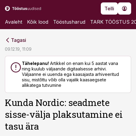
Telli
Avaleht
Kõik lood
Tööstusharud
TARK TÖÖSTUS 2
cebook
cebook
Tagasi
Twitter)
Twitter)
09.12.19, 11:09
kedIn
kedIn
Tähelepanu!
Artikkel on enam kui 5 aastat vana
ning kuulub väljaande digitaalsesse arhiivi.
ail
ail
Väljaanne ei uuenda ega kaasajasta arhiveeritud
sisu, mistõttu võib olla vajalik kaasaegsete
k
k
allikatega tutvumine
Kunda Nordic: seadmete
sisse-välja plaksutamine ei
tasu ära