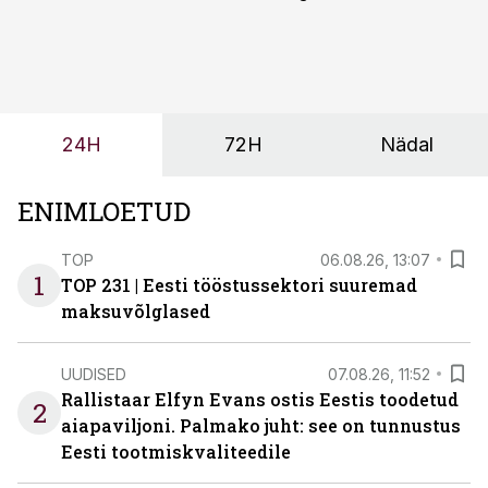
märksa pikemaks ja süsteemsemaks. Konkurents on
kasvanud, kliendid kaaluvad otsuseid põhjalikumalt
ning partnerit ei valita enam ainult tootmisvõimekuse
või hinnakirja järgi.
24H
72H
Nädal
ENIMLOETUD
TOP
06.08.26, 13:07
1
TOP 231 | Eesti tööstussektori suuremad
maksuvõlglased
UUDISED
07.08.26, 11:52
Rallistaar Elfyn Evans ostis Eestis toodetud
2
aiapaviljoni. Palmako juht: see on tunnustus
Eesti tootmiskvaliteedile