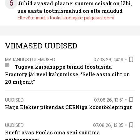
6
Juhid avavad plaane: suurem seisak on läbi,
uue aasta tootmismahud on ette müüdud
Ettevõte muutis tootmistöötajate palgasüsteemi
VIIMASED UUDISED
MAJANDUSTULEMUSED
07.08.26, 14:19
Tugeva käibehüppe teinud tööstusidu
Fractory jäi veel kahjumisse. “Selle aasta siht on
20 miljonit”
UUDISED
07.08.26, 13:51
Harju Elekter pikendas CERNiga koostöölepingut
UUDISED
07.08.26, 13:35
Enefit avas Poolas oma seni suurima
päikesepargi