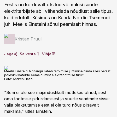
Eestis on korduvalt otsitud võimalusi suurte
elektritarbijate abil vähendada nõudlust selle tipus,
kuid edutult. Küsimus on Kunda Nordic Tsemendi
juhi Meelis Einsteini sõnul peamiselt hinnas.
Kristjan Pruul
Jaga
Salvesta
Vihja
Meelis Einsteini hinnangul läheb tarbimise juhtimine hinda alles pärast
põlevkivikatelde eemaldumist elektritootmise turult.
Foto:
Andres Haabu
"Seni ei ole see majanduslikult mõttekas olnud, sest
oma tootmise pidurdamisest ja suurte seadmete sisse-
välja plaksutamise eest ei ole turg nõus piisavalt
maksma," ütles Einstein.