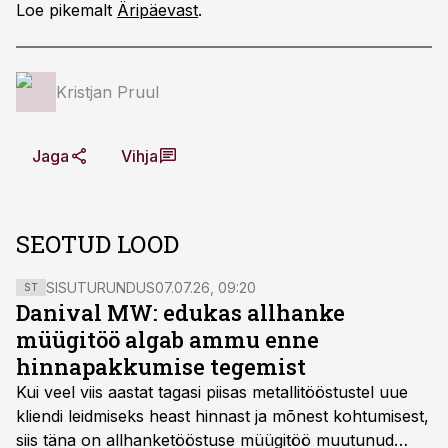
Loe pikemalt
Äripäevast
.
Kristjan Pruul
Jaga
Vihja
SEOTUD LOOD
SISUTURUNDUS
07.07.26, 09:20
ST
Danival MW: edukas allhanke
müügitöö algab ammu enne
hinnapakkumise tegemist
Kui veel viis aastat tagasi piisas metallitööstustel uue
kliendi leidmiseks heast hinnast ja mõnest kohtumisest,
siis täna on allhanketööstuse müügitöö muutunud