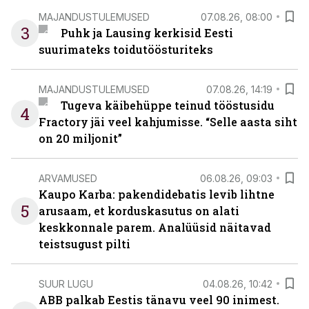
MAJANDUSTULEMUSED
07.08.26, 08:00
3
Puhk ja Lausing kerkisid Eesti
suurimateks toidutöösturiteks
MAJANDUSTULEMUSED
07.08.26, 14:19
Tugeva käibehüppe teinud tööstusidu
4
Fractory jäi veel kahjumisse. “Selle aasta siht
on 20 miljonit”
ARVAMUSED
06.08.26, 09:03
Kaupo Karba: pakendidebatis levib lihtne
5
arusaam, et korduskasutus on alati
keskkonnale parem. Analüüsid näitavad
teistsugust pilti
SUUR LUGU
04.08.26, 10:42
ABB palkab Eestis tänavu veel 90 inimest.