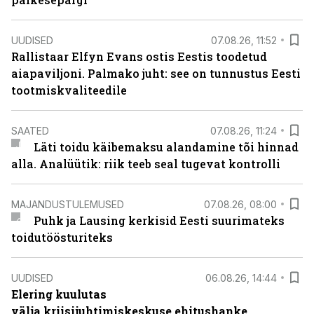
UUDISED
07.08.26, 11:52
Rallistaar Elfyn Evans ostis Eestis toodetud
aiapaviljoni. Palmako juht: see on tunnustus Eesti
tootmiskvaliteedile
SAATED
07.08.26, 11:24
Läti toidu käibemaksu alandamine tõi hinnad
alla. Analüütik: riik teeb seal tugevat kontrolli
MAJANDUSTULEMUSED
07.08.26, 08:00
Puhk ja Lausing kerkisid Eesti suurimateks
toidutöösturiteks
UUDISED
06.08.26, 14:44
Elering kuulutas
välja kriisijuhtimiskeskuse ehitushanke