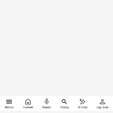
Menüü
Uudised
Raadio
Otsing
AI Chat
Logi sisse