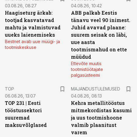
03.08.26, 08:27
04.08.26, 10:42
Haagiseturg ärkab:
ABB palkab Eestis
tootjad kasvatavad
tänavu veel 90 inimest.
mahtu ja valmistuvad
Juhid avavad plaane:
uueks laienemiseks
suurem seisak on läbi,
Bestnet avab uue müügi- ja
uue aasta
tootmiskeskuse
tootmismahud on ette
müüdud
Ettevõte muutis
tootmistöötajate
palgasüsteemi
TOP
MAJANDUSTULEMUSED
06.08.26, 13:07
04.08.26, 08:13
TOP 231 | Eesti
Kehra metallitööstus
tööstussektori
mitmekordistas kasumi
suuremad
ja uus tootmishoone
maksuvõlglased
valmib plaanitust
varem