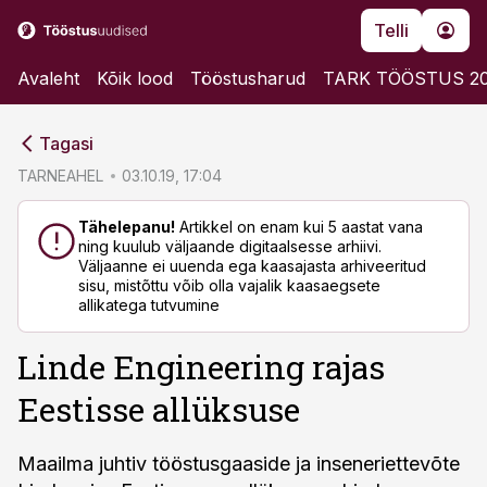
Telli
Avaleht
Kõik lood
Tööstusharud
TARK TÖÖSTUS 2
cebook
cebook
Tagasi
Twitter)
Twitter)
TARNEAHEL
03.10.19, 17:04
kedIn
kedIn
Tähelepanu!
Artikkel on enam kui 5 aastat vana
ning kuulub väljaande digitaalsesse arhiivi.
ail
ail
Väljaanne ei uuenda ega kaasajasta arhiveeritud
sisu, mistõttu võib olla vajalik kaasaegsete
k
k
allikatega tutvumine
Linde Engineering rajas
Eestisse allüksuse
Maailma juhtiv tööstusgaaside ja inseneriettevõte