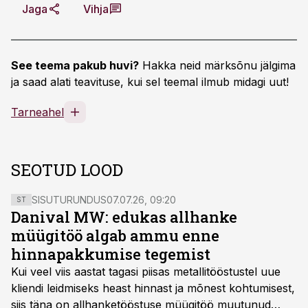
Jaga
Vihja
See teema pakub huvi?
Hakka neid märksõnu jälgima
ja saad alati teavituse, kui sel teemal ilmub midagi uut!
Tarneahel
SEOTUD LOOD
SISUTURUNDUS
07.07.26, 09:20
ST
Danival MW: edukas allhanke
müügitöö algab ammu enne
hinnapakkumise tegemist
Kui veel viis aastat tagasi piisas metallitööstustel uue
kliendi leidmiseks heast hinnast ja mõnest kohtumisest,
siis täna on allhanketööstuse müügitöö muutunud