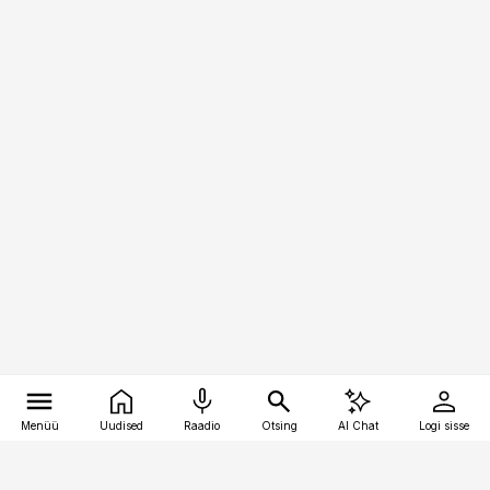
Menüü
Uudised
Raadio
Otsing
AI Chat
Logi sisse