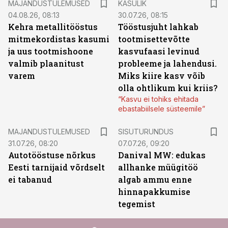
MAJANDUSTULEMUSED
KASULIK
04.08.26, 08:13
30.07.26, 08:15
Kehra metallitööstus
Tööstusjuht lahkab
mitmekordistas kasumi
tootmisettevõtte
ja uus tootmishoone
kasvufaasi levinud
valmib plaanitust
probleeme ja lahendusi.
varem
Miks kiire kasv võib
olla ohtlikum kui kriis?
“Kasvu ei tohiks ehitada
ebastabiilsele süsteemile”
ST
MAJANDUSTULEMUSED
SISUTURUNDUS
31.07.26, 08:20
07.07.26, 09:20
Autotööstuse nõrkus
Danival MW: edukas
Eesti tarnijaid võrdselt
allhanke müügitöö
ei tabanud
algab ammu enne
hinnapakkumise
tegemist