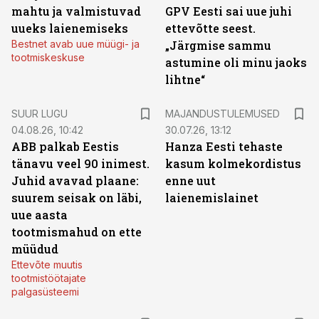
mahtu ja valmistuvad
GPV Eesti sai uue juhi
uueks laienemiseks
ettevõtte seest.
Bestnet avab uue müügi- ja
„Järgmise sammu
tootmiskeskuse
astumine oli minu jaoks
lihtne“
SUUR LUGU
MAJANDUSTULEMUSED
04.08.26, 10:42
30.07.26, 13:12
ABB palkab Eestis
Hanza Eesti tehaste
tänavu veel 90 inimest.
kasum kolmekordistus
Juhid avavad plaane:
enne uut
suurem seisak on läbi,
laienemislainet
uue aasta
tootmismahud on ette
müüdud
Ettevõte muutis
tootmistöötajate
palgasüsteemi