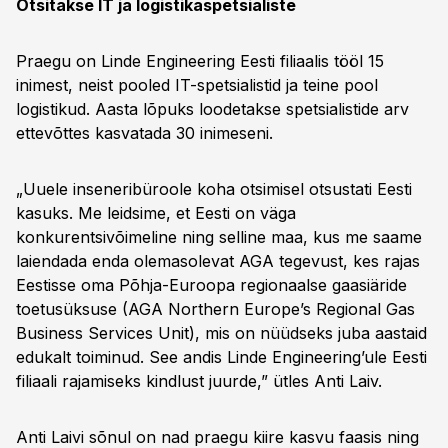
Otsitakse IT ja logistikaspetsialiste
Praegu on Linde Engineering Eesti filiaalis tööl 15
inimest, neist pooled IT-spetsialistid ja teine pool
logistikud. Aasta lõpuks loodetakse spetsialistide arv
ettevõttes kasvatada 30 inimeseni.
„Uuele inseneribüroole koha otsimisel otsustati Eesti
kasuks. Me leidsime, et Eesti on väga
konkurentsivõimeline ning selline maa, kus me saame
laiendada enda olemasolevat AGA tegevust, kes rajas
Eestisse oma Põhja-Euroopa regionaalse gaasiäride
toetusüksuse (AGA Northern Europe’s Regional Gas
Business Services Unit), mis on nüüdseks juba aastaid
edukalt toiminud. See andis Linde Engineering’ule Eesti
filiaali rajamiseks kindlust juurde,” ütles Anti Laiv.
Anti Laivi sõnul on nad praegu kiire kasvu faasis ning