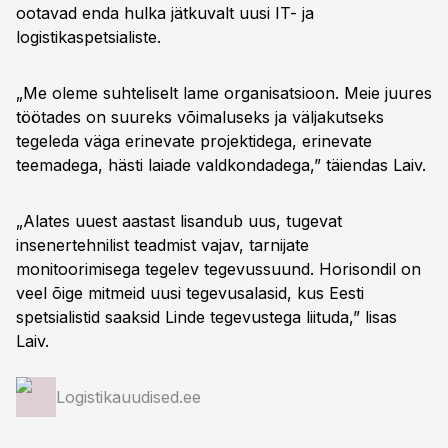
ootavad enda hulka jätkuvalt uusi IT- ja
logistikaspetsialiste.
„Me oleme suhteliselt lame organisatsioon. Meie juures
töötades on suureks võimaluseks ja väljakutseks
tegeleda väga erinevate projektidega, erinevate
teemadega, hästi laiade valdkondadega,” täiendas Laiv.
„Alates uuest aastast lisandub uus, tugevat
insenertehnilist teadmist vajav, tarnijate
monitoorimisega tegelev tegevussuund. Horisondil on
veel õige mitmeid uusi tegevusalasid, kus Eesti
spetsialistid saaksid Linde tegevustega liituda,” lisas
Laiv.
Logistikauudised.ee