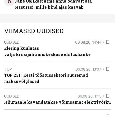
6
Jane Oblikas: ärme anna odavalt ära
ressurssi, mille hind ajas kasvab
VIIMASED UUDISED
UUDISED
06.08.26, 14:44
Elering kuulutas
välja kriisijuhtimiskeskuse ehitushanke
TOP
06.08.26, 13:07
TOP 231 | Eesti tööstussektori suuremad
maksuvõlglased
UUDISED
06.08.26, 11:15
Hiiumaale kavandatakse võimsamat elektrivõrku