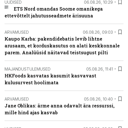
UUDISED
06.08.26, 10:29
ETS Nord omandas Soome omanikega
ettevõttelt jahutusseadmete ärisuuna
ARVAMUSED
06.08.26, 09:03
Kaupo Karba: pakendidebatis levib lihtne
arusaam, et korduskasutus on alati keskkonnale
parem. Analüüsid näitavad teistsugust pilti
MAJANDUSTULEMUSED
05.08.26, 11:41
HKFoods kasvatas kasumit kasvavast
kulusurvest hoolimata
ARVAMUSED
05.08.26, 10:40
Jane Oblikas: ärme anna odavalt ära ressurssi,
mille hind ajas kasvab