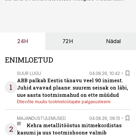
märksa pikemaks ja süsteemsemaks. Konkurents on
kasvanud, kliendid kaaluvad otsuseid põhjalikumalt
ning partnerit ei valita enam ainult tootmisvõimekuse
või hinnakirja järgi.
24H
72H
Nädal
ENIMLOETUD
SUUR LUGU
04.08.26, 10:42
ABB palkab Eestis tänavu veel 90 inimest.
1
Juhid avavad plaane: suurem seisak on läbi,
uue aasta tootmismahud on ette müüdud
Ettevõte muutis tootmistöötajate palgasüsteemi
MAJANDUSTULEMUSED
04.08.26, 08:13
Kehra metallitööstus mitmekordistas
2
kasumi ja uus tootmishoone valmib