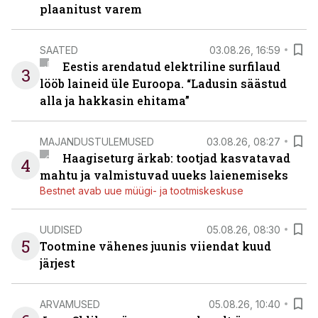
plaanitust varem
SAATED
03.08.26, 16:59
Eestis arendatud elektriline surfilaud
3
lööb laineid üle Euroopa. “Ladusin säästud
alla ja hakkasin ehitama”
MAJANDUSTULEMUSED
03.08.26, 08:27
Haagiseturg ärkab: tootjad kasvatavad
4
mahtu ja valmistuvad uueks laienemiseks
Bestnet avab uue müügi- ja tootmiskeskuse
UUDISED
05.08.26, 08:30
5
Tootmine vähenes juunis viiendat kuud
järjest
ARVAMUSED
05.08.26, 10:40