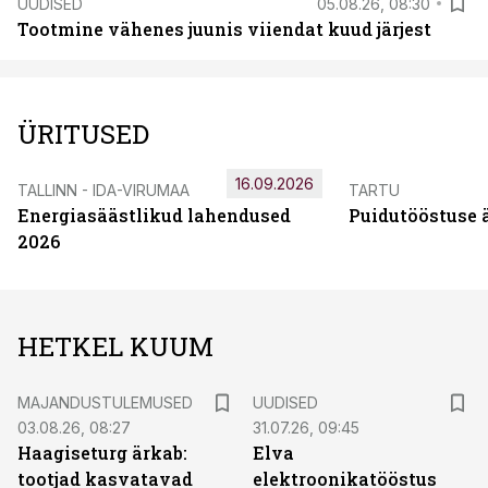
UUDISED
05.08.26, 08:30
Tootmine vähenes juunis viiendat kuud järjest
ÜRITUSED
16.09.2026
TALLINN - IDA-VIRUMAA
TARTU
Energiasäästlikud lahendused
Puidutööstuse 
2026
HETKEL KUUM
MAJANDUSTULEMUSED
UUDISED
03.08.26, 08:27
31.07.26, 09:45
Haagiseturg ärkab:
Elva
tootjad kasvatavad
elektroonikatööstus