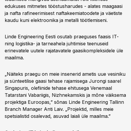
edukuses mitmetes tööstusharudes - alates maagaasi
ja nafta rafineerimisest naftakeemiatoodete ja väetiste
kaudu kuni elektroonika ja metalli töötlemiseni.
Linde Engineering Eesti osutab praeguses faasis IT-
ning logistika- ja tarneahela juhtimise teenuseid
erinevatele uutele rajatavatele gaasikompleksidele üle
maailma.
„Näiteks praegu on meie insenerid ametis uue vesiniku
ja sünteetilise gaasi tehase rajamisega Jurongi saarel
Singapuris, olefiinide tehase ehitusega Venemaal
Tatarstani Vabariigis, Nizhnekamskis ja mõne väiksema
projektiga Euroopas,” sõnas Linde Engineering Tallinn
Branch Manager Anti Laiv. „Projektid, milles meie
spetsialistid osalevad, asuvad laiali üle maailma.”