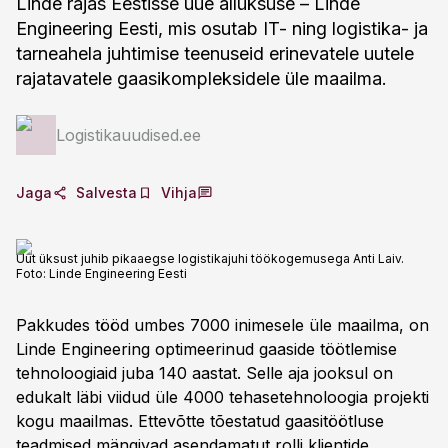
Linde rajas Eestisse uue allüksuse – Linde
Engineering Eesti, mis osutab IT- ning logistika- ja
tarneahela juhtimise teenuseid erinevatele uutele
rajatavatele gaasikompleksidele üle maailma.
Logistikauudised.ee
Jaga
Salvesta
Vihja
Uut üksust juhib pikaaegse logistikajuhi töökogemusega Anti Laiv.
Foto:
Linde Engineering Eesti
Pakkudes tööd umbes 7000 inimesele üle maailma, on
Linde Engineering optimeerinud gaaside töötlemise
tehnoloogiaid juba 140 aastat. Selle aja jooksul on
edukalt läbi viidud üle 4000 tehasetehnoloogia projekti
kogu maailmas. Ettevõtte tõestatud gaasitöötluse
teadmised mängivad asendamatut rolli klientide