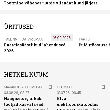
Tootmine vähenes juunis viiendat kuud järjest
ÜRITUSED
16.09.2026
TALLINN - IDA-VIRUMAA
TARTU
Energiasäästlikud lahendused
Puidutööstuse 
2026
HETKEL KUUM
MAJANDUSTULEMUSED
UUDISED
03.08.26, 08:27
31.07.26, 09:45
Haagiseturg ärkab:
Elva
tootjad kasvatavad
elektroonikatööstus