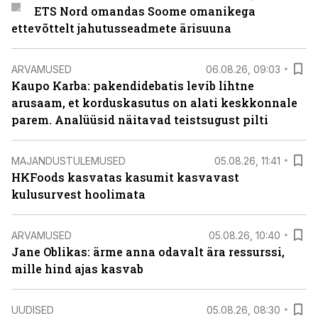
ETS Nord omandas Soome omanikega
ettevõttelt jahutusseadmete ärisuuna
ARVAMUSED
06.08.26, 09:03
Kaupo Karba: pakendidebatis levib lihtne
arusaam, et korduskasutus on alati keskkonnale
parem. Analüüsid näitavad teistsugust pilti
MAJANDUSTULEMUSED
05.08.26, 11:41
HKFoods kasvatas kasumit kasvavast
kulusurvest hoolimata
ARVAMUSED
05.08.26, 10:40
Jane Oblikas: ärme anna odavalt ära ressurssi,
mille hind ajas kasvab
UUDISED
05.08.26, 08:30