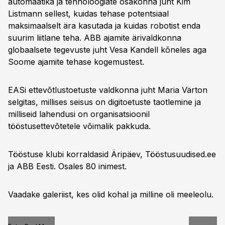
automaatika ja tehnoloogiate osakonna juht Kim
Listmann sellest, kuidas tehase potentsiaal
maksimaalselt ära kasutada ja kuidas robotist enda
suurim liitlane teha. ABB ajamite ärivaldkonna
globaalsete tegevuste juht Vesa Kandell kõneles aga
Soome ajamite tehase kogemustest.
EASi ettevõtlustoetuste valdkonna juht Maria Värton
selgitas, millises seisus on digitoetuste taotlemine ja
milliseid lahendusi on organisatsioonil
tööstusettevõtetele võimalik pakkuda.
Tööstuse klubi korraldasid Äripäev, Tööstusuudised.ee
ja ABB Eesti. Osales 80 inimest.
Vaadake galeriist, kes olid kohal ja milline oli meeleolu.