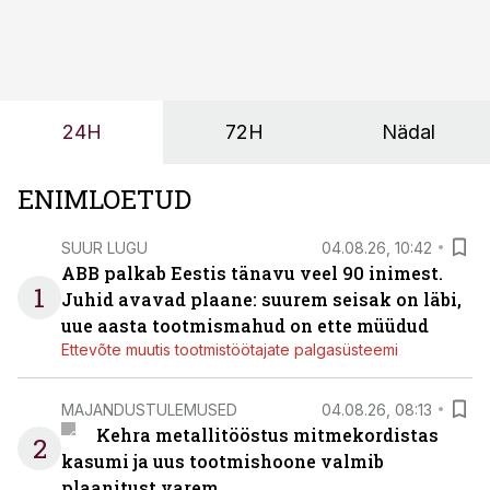
olemasolevasse keskkonda, aitaks vähendada
tööjõuvajadust ning oleks valmis ka ettevõtte
tulevasteks arenguteks. Lihtsalt roboti lisamine
enamasti oodatud tulemust ei too, nendib tootmise ja
tööstuse automatiseerimislahenduste arendaja Smitech
24H
72H
Nädal
OÜ tegevjuht Sander Mitendorf.
ENIMLOETUD
SUUR LUGU
04.08.26, 10:42
ABB palkab Eestis tänavu veel 90 inimest.
1
Juhid avavad plaane: suurem seisak on läbi,
uue aasta tootmismahud on ette müüdud
Ettevõte muutis tootmistöötajate palgasüsteemi
MAJANDUSTULEMUSED
04.08.26, 08:13
Kehra metallitööstus mitmekordistas
2
kasumi ja uus tootmishoone valmib
plaanitust varem