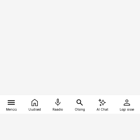
Menüü
Uudised
Raadio
Otsing
AI Chat
Logi sisse
Vana-Lõuna 39/1, 19094 Tallinn