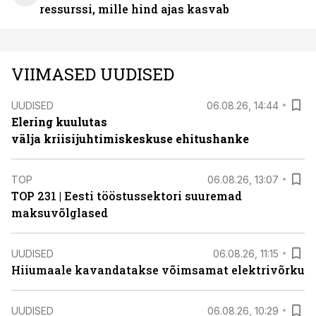
ressurssi, mille hind ajas kasvab
VIIMASED UUDISED
UUDISED
06.08.26, 14:44
Elering kuulutas
välja kriisijuhtimiskeskuse ehitushanke
TOP
06.08.26, 13:07
TOP 231 | Eesti tööstussektori suuremad
maksuvõlglased
UUDISED
06.08.26, 11:15
Hiiumaale kavandatakse võimsamat elektrivõrku
UUDISED
06.08.26, 10:29