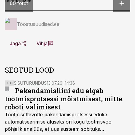
Foto:
Raul Mee
60 fotot
Tööstusuudised.ee
Jaga
Vihja
SEOTUD LOOD
SISUTURUNDUS
13.07.26, 14:36
ST
Pakendamisliini edu algab
tootmisprotsessi mõistmisest, mitte
roboti valimisest
Tootmisettevõtte pakendamisprotsessi eduka
automatiseerimise aluseks on kogu tootmisvoo
põhjalik analüüs, et uus süsteem sobituks