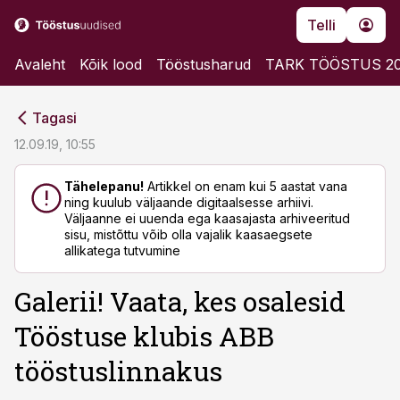
Telli
Avaleht
Kõik lood
Tööstusharud
TARK TÖÖSTUS 2
cebook
cebook
Tagasi
Twitter)
Twitter)
12.09.19, 10:55
kedIn
kedIn
Tähelepanu!
Artikkel on enam kui 5 aastat vana
ning kuulub väljaande digitaalsesse arhiivi.
ail
ail
Väljaanne ei uuenda ega kaasajasta arhiveeritud
sisu, mistõttu võib olla vajalik kaasaegsete
k
k
allikatega tutvumine
Galerii! Vaata, kes osalesid
Tööstuse klubis ABB
tööstuslinnakus