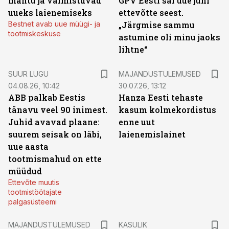
mahtu ja valmistuvad
GPV Eesti sai uue juhi
uueks laienemiseks
ettevõtte seest.
Bestnet avab uue müügi- ja
„Järgmise sammu
tootmiskeskuse
astumine oli minu jaoks
lihtne“
SUUR LUGU
MAJANDUSTULEMUSED
04.08.26, 10:42
30.07.26, 13:12
ABB palkab Eestis
Hanza Eesti tehaste
tänavu veel 90 inimest.
kasum kolmekordistus
Juhid avavad plaane:
enne uut
suurem seisak on läbi,
laienemislainet
uue aasta
tootmismahud on ette
müüdud
Ettevõte muutis
tootmistöötajate
palgasüsteemi
MAJANDUSTULEMUSED
KASULIK