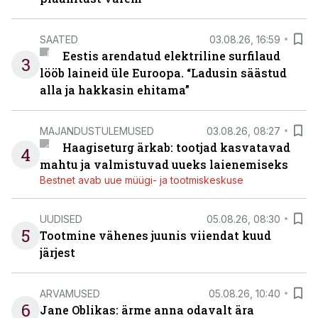
SAATED
03.08.26, 16:59
Eestis arendatud elektriline surfilaud
3
lööb laineid üle Euroopa. “Ladusin säästud
alla ja hakkasin ehitama”
MAJANDUSTULEMUSED
03.08.26, 08:27
Haagiseturg ärkab: tootjad kasvatavad
4
mahtu ja valmistuvad uueks laienemiseks
Bestnet avab uue müügi- ja tootmiskeskuse
UUDISED
05.08.26, 08:30
5
Tootmine vähenes juunis viiendat kuud
järjest
ARVAMUSED
05.08.26, 10:40
6
Jane Oblikas: ärme anna odavalt ära