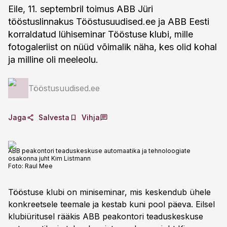
Eile, 11. septembril toimus ABB Jüri
tööstuslinnakus Tööstusuudised.ee ja ABB Eesti
korraldatud lühiseminar Tööstuse klubi, mille
fotogaleriist on nüüd võimalik näha, kes olid kohal
ja milline oli meeleolu.
Tööstusuudised.ee
Jaga
Salvesta
Vihja
ABB peakontori teaduskeskuse automaatika ja tehnoloogiate
osakonna juht Kim Listmann
Foto:
Raul Mee
Tööstuse klubi on miniseminar, mis keskendub ühele
konkreetsele teemale ja kestab kuni pool päeva. Eilsel
klubiüritusel rääkis ABB peakontori teaduskeskuse