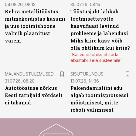
04.08.26, 08:13
30.07.26, 08:15
Kehra metallitööstus
Tööstusjuht lahkab
mitmekordistas kasumi
tootmisettevõtte
ja uus tootmishoone
kasvufaasi levinud
valmib plaanitust
probleeme ja lahendusi.
varem
Miks kiire kasv võib
olla ohtlikum kui kriis?
“Kasvu ei tohiks ehitada
ebastabiilsele süsteemile”
ST
MAJANDUSTULEMUSED
SISUTURUNDUS
31.07.26, 08:20
13.07.26, 14:36
Autotööstuse nõrkus
Pakendamisliini edu
Eesti tarnijaid võrdselt
algab tootmisprotsessi
ei tabanud
mõistmisest, mitte
roboti valimisest