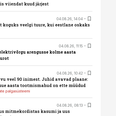
s viiendat kuud järjest
04.08.26, 14:04
t koguks veelgi tuure, kui eestlane oskaks
04.08.26, 11:15
b elektrivõrgu arengusse kolme aasta
eurot
04.08.26, 10:42
vu veel 90 inimest. Juhid avavad plaane:
 uue aasta tootmismahud on ette müüdud
jate palgasüsteemi
04.08.26, 08:13
us mitmekordistas kasumi ja uus