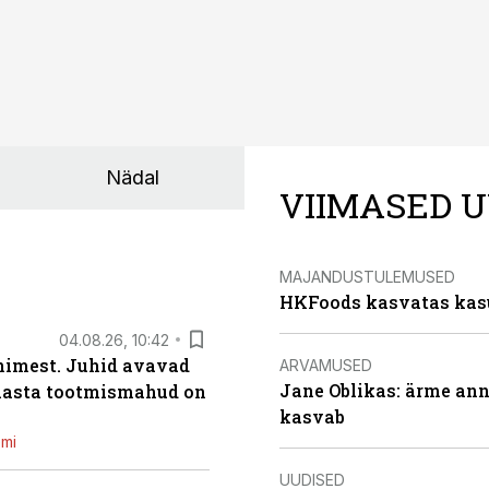
Nädal
VIIMASED U
MAJANDUSTULEMUSED
HKFoods kasvatas kas
04.08.26, 10:42
inimest. Juhid avavad
ARVAMUSED
Jane Oblikas: ärme anna
 aasta tootmismahud on
kasvab
emi
UUDISED