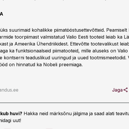
DA
 üks suurimaid kohalikke piimatööstusettevõtteid. Peamiselt 
rmide toorpiimast valmistatud Valio Eesti tooteid leiab ka Lä
ekast ja Ameerika Ühendriikidest. Ettevõtte tootevalikust leia
aga ka funktsionaalseid piimatooteid, mille aluseks on Valio
e kontserni teaduslikud uuringud ja uued tootmismeetodid. V
tööd on hinnatud ka Nobeli preemiaga.
andus.ee
Jaga
kub huvi?
Hakka neid märksõnu jälgima ja saad alati teavitu
idagi uut!