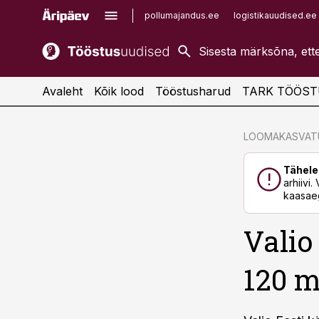
pollumajandus.ee
logistikauudised.ee
kaubandus.ee
imelineajalugu.ee
kinnisvarauudised.ee
imelineteadus.ee
Avaleht
Kõik lood
Tööstusharud
TARK TÖÖST
cebook
cebook
LOOMAKASVAT
Twitter)
Twitter)
Tähele
kedIn
kedIn
arhiivi
kaasaeg
ail
ail
Valio
k
k
120 mi