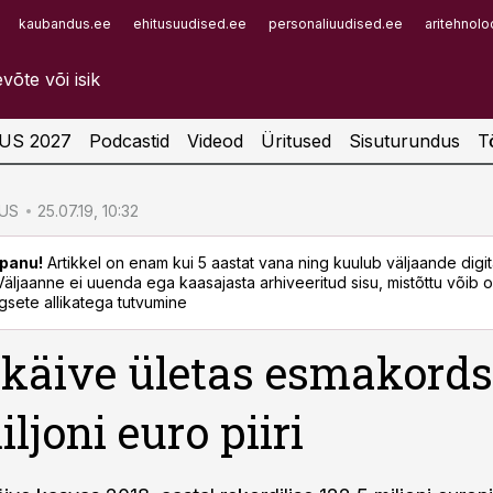
kaubandus.ee
ehitusuudised.ee
personaliuudised.ee
aritehnolo
Infopank
Radar
US 2027
Podcastid
Videod
Üritused
Sisuturundus
T
US
25.07.19, 10:32
panu!
Artikkel on enam kui 5 aastat vana ning kuulub väljaande digi
. Väljaanne ei uuenda ega kaasajasta arhiveeritud sisu, mistõttu võib ol
sete allikatega tutvumine
 käive ületas esmakords
ljoni euro piiri