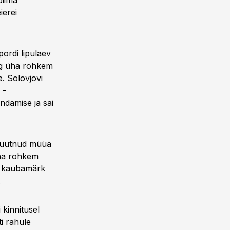
piima
ierei
pordi lipulaev
ing üha rohkem
. Solovjovi
 -
ndamise ja sai
 suutnud müüa
üha rohkem
gi kaubamärk
.
kinnitusel
ti rahule