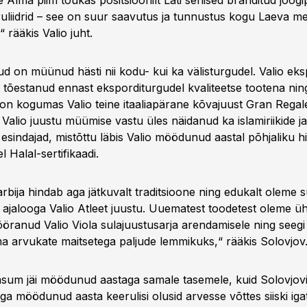
 Alma piim tõukas positsioonilt Läti senised bränditud joogi
ruliidrid – see on suur saavutus ja tunnustus kogu Laeva me
rääkis Valio juht.
ud on müünud hästi nii kodu- kui ka välisturgudel. Valio eks
n tõestanud ennast eksporditurgudel kvaliteetse tootena n
on kogumas Valio teine itaaliapärane kõvajuust Gran Regale
Valio juustu müümise vastu üles näidanud ka islamiriikide ja
sindajad, mistõttu läbis Valio möödunud aastal põhjaliku hi
 Halal-sertifikaadi.
rbija hindab aga jätkuvalt traditsioone ning edukalt oleme
 ajalooga Valio Atleet juustu. Uuematest toodetest oleme 
öranud Valio Viola sulajuustusarja arendamisele ning see
 arvukate maitsetega paljude lemmikuks,“ rääkis Solovjov
asum jäi möödunud aastaga samale tasemele, kuid Solovjovi 
a möödunud aasta keerulisi olusid arvesse võttes siiski iga