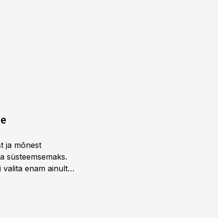
ne
st ja mõnest
 ja süsteemsemaks.
 valita enam ainult