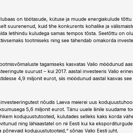
ulubaas on töötasude, kütuse ja muude energiakulude tõttu
elt suurenenud, kuid tihe konkurents kohalike ja välismaist
lda letihindu kuludega samas tempos tõsta. Seetõttu on olul
ktiivsemaks tootmiseks ning see tähendab omakorda investe
otmisvõimaluste tagamiseks kasvatas Valio möödunud aasta
teeringute suurust – kui 2017. aastal investeeris Valio erin
tidesse 4,9 miljonit eurot, siis möödunud aastal kasvas se
investeeringutest nõudis Laeva meierei uus kodujuustuhoo
ksumusega 5,6 miljonit eurot. Tänu uuele liinile suudame to
hkem kodujuustutooteid, kulutades selleks kaks korda vähem
vitunud ning lähiaastatel on nii Eesti kui ka eksporditurgud
a põnevaid kodujuustutooteid,“ sõnas Valio Eesti juht.