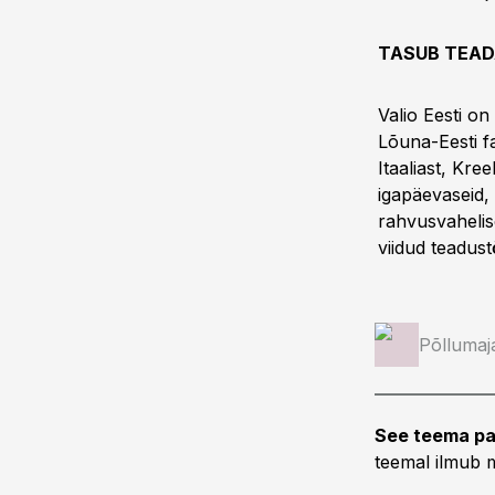
TASUB TEA
Valio Eesti on
Lõuna-Eesti fa
Itaaliast, Kre
igapäevaseid, 
rahvusvahelis
viidud teadus
Põllumaj
See teema pa
teemal ilmub m