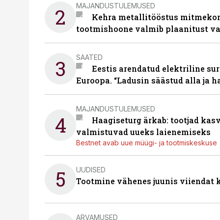
MAJANDUSTULEMUSED
2
Kehra metallitööstus mitmekor
tootmishoone valmib plaanitust v
SAATED
3
Eestis arendatud elektriline sur
Euroopa. “Ladusin säästud alla ja 
MAJANDUSTULEMUSED
4
Haagiseturg ärkab: tootjad kas
valmistuvad uueks laienemiseks
Bestnet avab uue müügi- ja tootmiskeskuse
UUDISED
5
Tootmine vähenes juunis viiendat k
ARVAMUSED