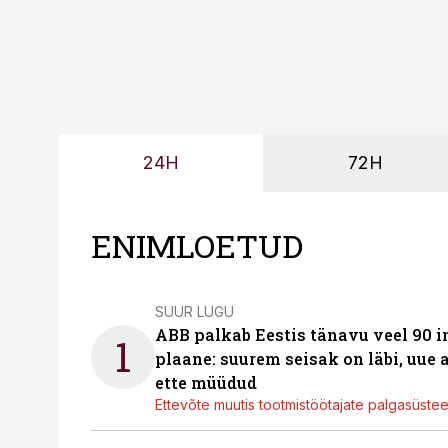
24H
72H
ENIMLOETUD
SUUR LUGU
ABB palkab Eestis tänavu veel 90 
1
plaane: suurem seisak on läbi, uue
ette müüdud
Ettevõte muutis tootmistöötajate palgasüste