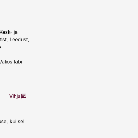
Kesk- ja
tist, Leedust,
b
alios läbi
Vihja
se, kui sel