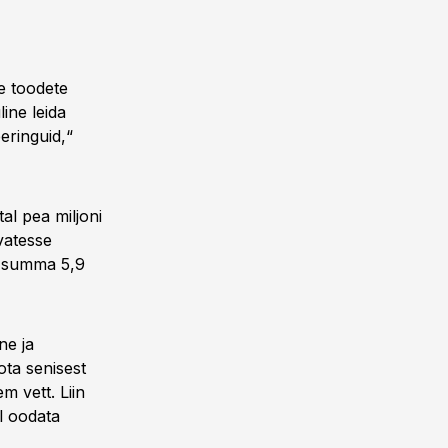
e toodete
ine leida
eringuid,“
l pea miljoni
evatesse
e summa 5,9
ne ja
ota senisest
 vett. Liin
el oodata