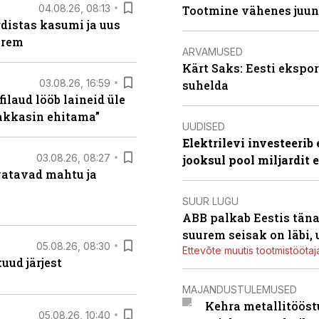
04.08.26, 08:13
Tootmine vähenes juuni
distas kasumi ja uus
arem
ARVAMUSED
Kärt Saks: Eesti ekspor
03.08.26, 16:59
suhelda
filaud lööb laineid üle
hakkasin ehitama”
UUDISED
Elektrilevi investeeri
03.08.26, 08:27
jooksul pool miljardit 
vatavad mahtu ja
SUUR LUGU
ABB palkab Eestis täna
suurem seisak on läbi,
05.08.26, 08:30
Ettevõte muutis tootmistööta
uud järjest
MAJANDUSTULEMUSED
Kehra metallitööst
05.08.26, 10:40