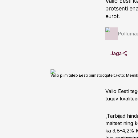
Valio Eesti k
protsenti en
eurot.
Põlluma
Jaga
Valio piim tuleb Eesti piimatootjatelt.
Foto:
Meeli
Valio Eesti te
tugev kvalite
„Tarbijad hind
maitset ning k
ka 3,8-4,2% M