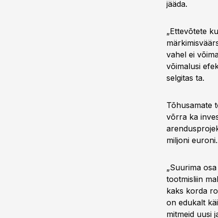
jääda.
„Ettevõtete k
märkimisväärs
vahel ei võima
võimalusi efe
selgitas ta.
Tõhusamate to
võrra ka inves
arendusprojek
miljoni euroni.
„Suurima osa 
tootmisliin ma
kaks korda ro
on edukalt käi
mitmeid uusi j