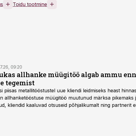
us
Toidu tootmine
7.26, 09:20
ukas allhanke müügitöö algab ammu en
e tegemist
asi piisas metallitööstustel uue kliendi leidmiseks heast hinna
a on allhanketööstuse müügitöö muutunud märksa pikemaks
 kliendid kaaluvad otsuseid põhjalikumalt ning partnerit ei
nnakirja järgi.