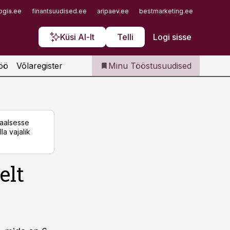
Iseteenindus
ogia.ee
finantsuudised.ee
aripaev.ee
bestmarketing.ee
finantsu
Telli Tööstusuudised
Küsi AI-lt
Telli
Logi sisse
öö
Võlaregister
Minu Tööstusuudised
taalsesse
la vajalik
elt