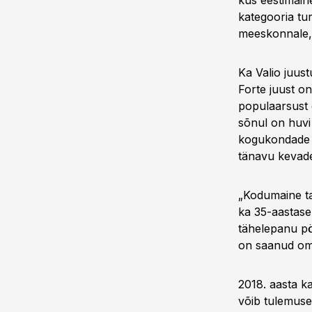
kus eestimaine
kategooria tu
meeskonnale,“ 
Ka Valio juust
Forte juust o
populaarsust 
sõnul on huvi 
kogukondade e
tänavu kevadel
„Kodumaine ta
ka 35-aastase
tähelepanu pö
on saanud oma
2018. aasta k
võib tulemuseg