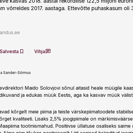
äive kasvas 2018. aastal rekordilise 122,5 miljoni euron
am võrreldes 2017. aastaga. Ettevõtte puhaskasum oli 3
jandus.ee
Salvesta
Vihja
ka Sander-Sõrmus
gevdirektori Maido Solovjovi sõnul aitasid heale müügile ka
edikuvand ja edukas müük Eestis, aga ka kasvav müük välist
avad kõrgelt meie piima ja teiste värskepiimatoodete stabiils
õrget kvaliteeti. Lisaks 2,5% joogipiimale on märkimisväärs
aapiima tootmismahud. Positiivse üllatuse osaliseks saime m