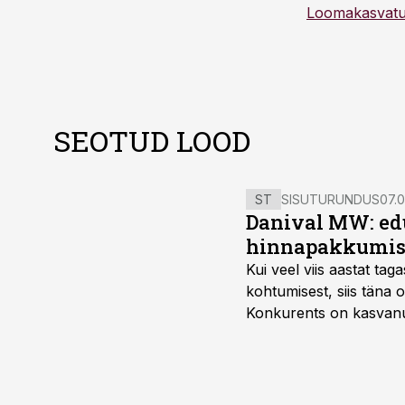
Loomakasvat
SEOTUD LOOD
ST
SISUTURUNDUS
07.0
Danival MW: ed
hinnapakkumis
Kui veel viis aastat tag
kohtumisest, siis tän
Konkurents on kasvanud,
tootmisvõimekuse või hi