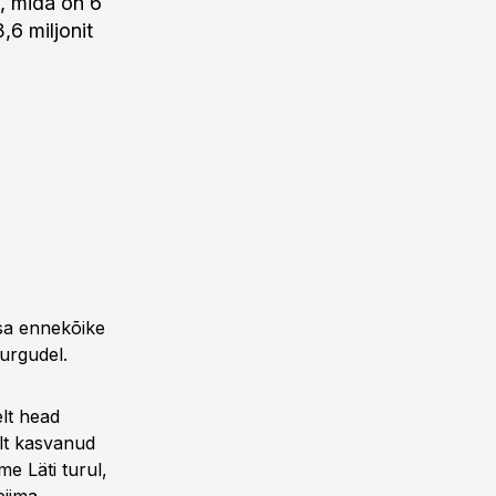
i, mida on 6
,6 miljonit
asa ennekõike
urgudel.
elt head
elt kasvanud
e Läti turul,