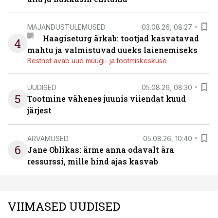
MAJANDUSTULEMUSED
03.08.26, 08:27
Haagiseturg ärkab: tootjad kasvatavad
4
mahtu ja valmistuvad uueks laienemiseks
Bestnet avab uue müügi- ja tootmiskeskuse
UUDISED
05.08.26, 08:30
5
Tootmine vähenes juunis viiendat kuud
järjest
ARVAMUSED
05.08.26, 10:40
6
Jane Oblikas: ärme anna odavalt ära
ressurssi, mille hind ajas kasvab
VIIMASED UUDISED