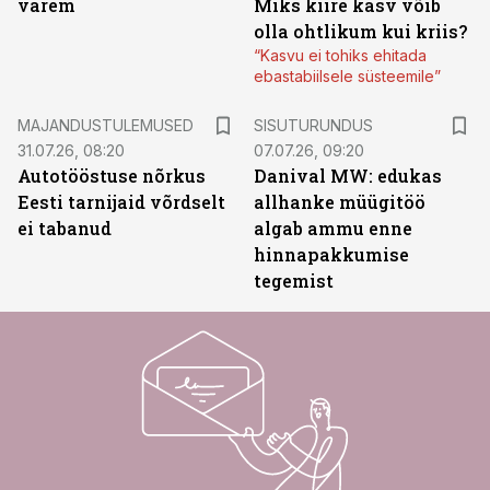
varem
Miks kiire kasv võib
olla ohtlikum kui kriis?
“Kasvu ei tohiks ehitada
ebastabiilsele süsteemile”
ST
MAJANDUSTULEMUSED
SISUTURUNDUS
31.07.26, 08:20
07.07.26, 09:20
Autotööstuse nõrkus
Danival MW: edukas
Eesti tarnijaid võrdselt
allhanke müügitöö
ei tabanud
algab ammu enne
hinnapakkumise
tegemist