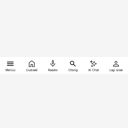
Menüü
Uudised
Raadio
Otsing
AI Chat
Logi sisse
Vana-Lõuna 39/1, 19094 Tallinn
(+372) 667 0111
toostusuudised@toostusuudised.ee