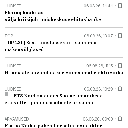
UUDISED
06.08.26, 14:44
Elering kuulutas
välja kriisijuhtimiskeskuse ehitushanke
TOP
06.08.26, 13:07
TOP 231 | Eesti tööstussektori suuremad
maksuvõlglased
UUDISED
06.08.26, 11:15
Hiiumaale kavandatakse võimsamat elektrivõrku
UUDISED
06.08.26, 10:29
ETS Nord omandas Soome omanikega
ettevõttelt jahutusseadmete ärisuuna
ARVAMUSED
06.08.26, 09:03
Kaupo Karba: pakendidebatis levib lihtne