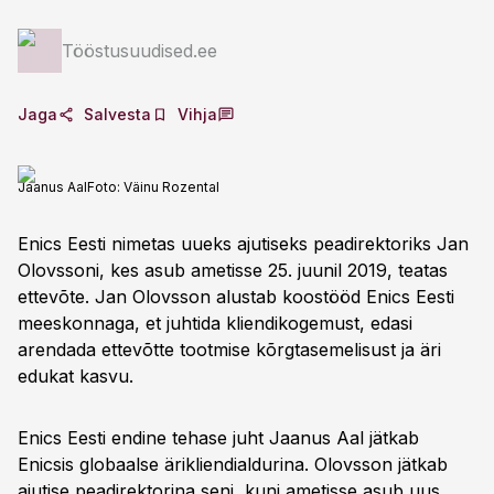
Tööstusuudised.ee
Jaga
Salvesta
Vihja
Jaanus Aal
Foto:
Väinu Rozental
Enics Eesti nimetas uueks ajutiseks peadirektoriks Jan
Olovssoni, kes asub ametisse 25. juunil 2019, teatas
ettevõte. Jan Olovsson alustab koostööd Enics Eesti
meeskonnaga, et juhtida kliendikogemust, edasi
arendada ettevõtte tootmise kõrgtasemelisust ja äri
edukat kasvu.
Enics Eesti endine tehase juht Jaanus Aal jätkab
Enicsis globaalse ärikliendialdurina. Olovsson jätkab
ajutise peadirektorina seni, kuni ametisse asub uus