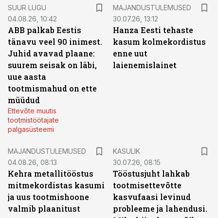
SUUR LUGU
MAJANDUSTULEMUSED
04.08.26, 10:42
30.07.26, 13:12
ABB palkab Eestis
Hanza Eesti tehaste
tänavu veel 90 inimest.
kasum kolmekordistus
Juhid avavad plaane:
enne uut
suurem seisak on läbi,
laienemislainet
uue aasta
tootmismahud on ette
müüdud
Ettevõte muutis
tootmistöötajate
palgasüsteemi
MAJANDUSTULEMUSED
KASULIK
04.08.26, 08:13
30.07.26, 08:15
Kehra metallitööstus
Tööstusjuht lahkab
mitmekordistas kasumi
tootmisettevõtte
ja uus tootmishoone
kasvufaasi levinud
valmib plaanitust
probleeme ja lahendusi.