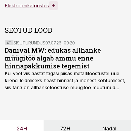
Elektroonikatööstus
SEOTUD LOOD
SISUTURUNDUS
07.07.26, 09:20
ST
Danival MW: edukas allhanke
müügitöö algab ammu enne
hinnapakkumise tegemist
Kui veel viis aastat tagasi piisas metallitööstustel uue
kliendi leidmiseks heast hinnast ja mõnest kohtumisest,
siis täna on allhanketööstuse müügitöö muutunud
märksa pikemaks ja süsteemsemaks. Konkurents on
kasvanud, kliendid kaaluvad otsuseid põhjalikumalt
ning partnerit ei valita enam ainult tootmisvõimekuse
või hinnakirja järgi.
24H
72H
Nädal