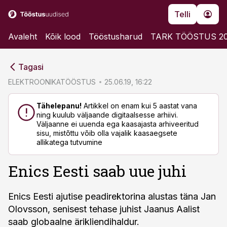
Telli
Avaleht
Kõik lood
Tööstusharud
TARK TÖÖSTUS 2
cebook
cebook
Tagasi
Twitter)
Twitter)
ELEKTROONIKATÖÖSTUS
25.06.19, 16:22
kedIn
kedIn
Tähelepanu!
Artikkel on enam kui 5 aastat vana
ning kuulub väljaande digitaalsesse arhiivi.
ail
ail
Väljaanne ei uuenda ega kaasajasta arhiveeritud
sisu, mistõttu võib olla vajalik kaasaegsete
k
k
allikatega tutvumine
Enics Eesti saab uue juhi
Enics Eesti ajutise peadirektorina alustas täna Jan
Olovsson, senisest tehase juhist Jaanus Aalist
saab globaalne ärikliendihaldur.