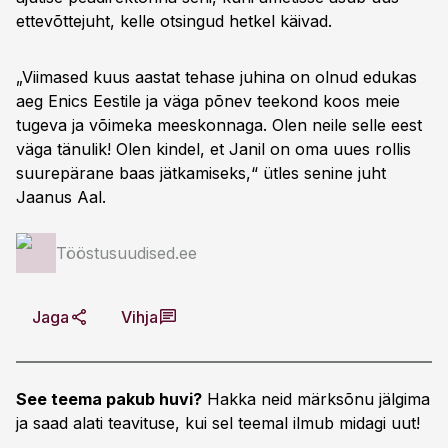
ettevõttejuht, kelle otsingud hetkel käivad.
„Viimased kuus aastat tehase juhina on olnud edukas
aeg Enics Eestile ja väga põnev teekond koos meie
tugeva ja võimeka meeskonnaga. Olen neile selle eest
väga tänulik! Olen kindel, et Janil on oma uues rollis
suurepärane baas jätkamiseks,“ ütles senine juht
Jaanus Aal.
Tööstusuudised.ee
Jaga
Vihja
See teema pakub huvi?
Hakka neid märksõnu jälgima
ja saad alati teavituse, kui sel teemal ilmub midagi uut!