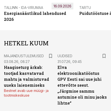
16.09.2026
TALLINN - IDA-VIRUMAA
TARTU
Energiasäästlikud lahendused
Puidutööstuse 
2026
HETKEL KUUM
MAJANDUSTULEMUSED
UUDISED
03.08.26, 08:27
31.07.26, 09:45
Haagiseturg ärkab:
Elva
tootjad kasvatavad
elektroonikatööstus
mahtu ja valmistuvad
GPV Eesti sai uue juhi
uueks laienemiseks
ettevõtte seest.
Bestnet avab uue müügi- ja
„Järgmise sammu
tootmiskeskuse
astumine oli minu jaoks
lihtne“