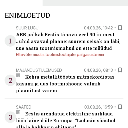
ENIMLOETUD
SUUR LUGU
04.08.26, 10:42
ABB palkab Eestis tänavu veel 90 inimest.
1
Juhid avavad plaane: suurem seisak on läbi,
uue aasta tootmismahud on ette müüdud
Ettevõte muutis tootmistöötajate palgasüsteemi
MAJANDUSTULEMUSED
04.08.26, 08:13
Kehra metallitööstus mitmekordistas
2
kasumi ja uus tootmishoone valmib
plaanitust varem
SAATED
03.08.26, 16:59
Eestis arendatud elektriline surfilaud
3
lööb laineid üle Euroopa. “Ladusin säästud
alla ja hakkasin ehitama”