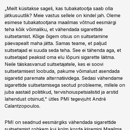
„Meilt küsitakse sageli, kas tubakatootja saab olla
jätkusuutlik? Meie vastus sellele on kindel jah. Oleme
esimese tubakatootjana maailmas võtnud eesmärgi
teha kõik võimaliku, et vähendada sigarettide
suitsetamist. Kõige õigem otsus on suitsetamine
päevapealt maha jätta. Samas teame, et paljud
suitsetajad ei suuda seda teha. See ei tähenda aga, et
suitsetajad peaksid oma elu lõpuni sigarette läitma.
Neile täiskasvanud suitsetajatele, kes ei soovi
suitsetamisest loobuda, pakume võimalust asendada
sigaretid paremate alternatiividega. Sedasi vähendame
sigarettide suitsetamisega seotud probleeme, millele on
juba aastaid poliitikud, tervishoiuspetsialistid ja arstid
lahendust otsinud," ütles PMI tegevjuht André
Calantzopoulos.
PMI on seadnud eesmärgiks vähendada sigarettide
suitsetamist rohkem kui kolm korda kiiremini Maailma