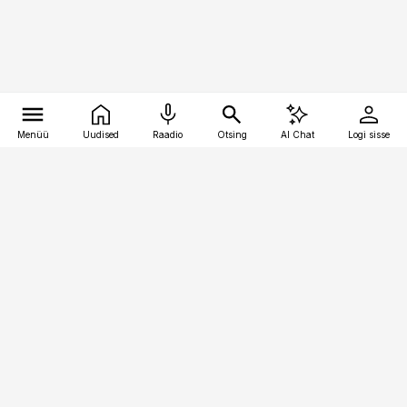
Menüü
Uudised
Raadio
Otsing
AI Chat
Logi sisse
Vana-Lõuna 39/1, 19094 Tallinn
(+372) 667 0111
toostusuudised@toostusuudised.ee
Telli
Reklaam
Firmast
Sisu kasutamisõigused
Ajakirjaniku