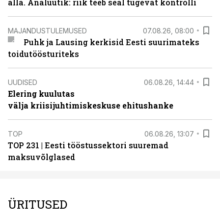
alla. Analüütik: riik teeb seal tugevat kontrolli
MAJANDUSTULEMUSED
07.08.26, 08:00
Puhk ja Lausing kerkisid Eesti suurimateks
toidutöösturiteks
UUDISED
06.08.26, 14:44
Elering kuulutas
välja kriisijuhtimiskeskuse ehitushanke
TOP
06.08.26, 13:07
TOP 231 | Eesti tööstussektori suuremad
maksuvõlglased
ÜRITUSED