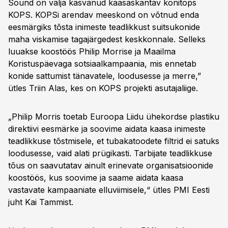
Sound on välja kasvanud kaasaskantav konitops
KOPS. KOPSi arendav meeskond on võtnud enda
eesmärgiks tõsta inimeste teadlikkust suitsukonide
maha viskamise tagajärgedest keskkonnale. Selleks
luuakse koostöös Philip Morrise ja Maailma
Koristuspäevaga sotsiaalkampaania, mis ennetab
konide sattumist tänavatele, loodusesse ja merre,”
ütles Triin Alas, kes on KOPS projekti asutajaliige.
„Philip Morris toetab Euroopa Liidu ühekordse plastiku
direktiivi eesmärke ja soovime aidata kaasa inimeste
teadlikkuse tõstmisele, et tubakatoodete filtrid ei satuks
loodusesse, vaid alati prügikasti. Tarbijate teadlikkuse
tõus on saavutatav ainult erinevate organisatsioonide
koostöös, kus soovime ja saame aidata kaasa
vastavate kampaaniate elluviimisele,“ ütles PMI Eesti
juht Kai Tammist.