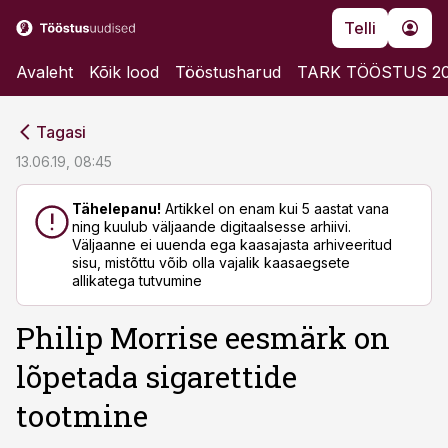
Telli
Avaleht
Kõik lood
Tööstusharud
TARK TÖÖSTUS 2
cebook
cebook
Tagasi
Twitter)
Twitter)
13.06.19, 08:45
kedIn
kedIn
Tähelepanu!
Artikkel on enam kui 5 aastat vana
ning kuulub väljaande digitaalsesse arhiivi.
ail
ail
Väljaanne ei uuenda ega kaasajasta arhiveeritud
sisu, mistõttu võib olla vajalik kaasaegsete
k
k
allikatega tutvumine
Philip Morrise eesmärk on
lõpetada sigarettide
tootmine