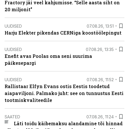
Fractory jäi veel kahjumisse. “Selle aasta siht on
20 miljonit”
UUDISED
07.08.26, 13:51
Harju Elekter pikendas CERNiga koostöölepingut
UUDISED
07.08.26, 13:35
Enefit avas Poolas oma seni suurima
päikesepargi
UUDISED
07.08.26, 11:52
Rallistaar Elfyn Evans ostis Eestis toodetud
aiapaviljoni. Palmako juht: see on tunnustus Eesti
tootmiskvaliteedile
SAATED
07.08.26, 11:24
Läti toidu käibemaksu alandamine tõi hinnad