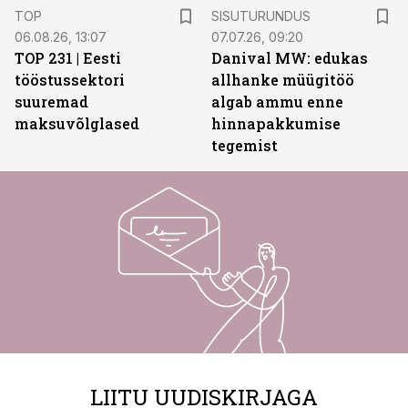
ST
TOP
SISUTURUNDUS
06.08.26, 13:07
07.07.26, 09:20
TOP 231 | Eesti
Danival MW: edukas
tööstussektori
allhanke müügitöö
suuremad
algab ammu enne
maksuvõlglased
hinnapakkumise
tegemist
LIITU UUDISKIRJAGA