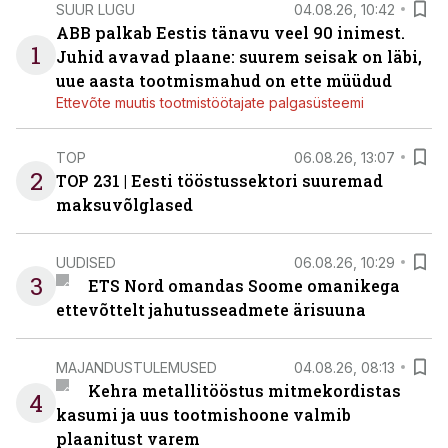
SUUR LUGU
04.08.26, 10:42
ABB palkab Eestis tänavu veel 90 inimest.
1
Juhid avavad plaane: suurem seisak on läbi,
uue aasta tootmismahud on ette müüdud
Ettevõte muutis tootmistöötajate palgasüsteemi
TOP
06.08.26, 13:07
2
TOP 231 | Eesti tööstussektori suuremad
maksuvõlglased
UUDISED
06.08.26, 10:29
3
ETS Nord omandas Soome omanikega
ettevõttelt jahutusseadmete ärisuuna
MAJANDUSTULEMUSED
04.08.26, 08:13
Kehra metallitööstus mitmekordistas
4
kasumi ja uus tootmishoone valmib
plaanitust varem