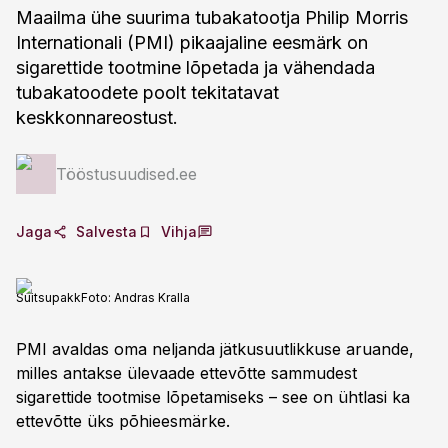
Maailma ühe suurima tubakatootja Philip Morris
Internationali (PMI) pikaajaline eesmärk on
sigarettide tootmine lõpetada ja vähendada
tubakatoodete poolt tekitatavat
keskkonnareostust.
Tööstusuudised.ee
Jaga
Salvesta
Vihja
Suitsupakk
Foto:
Andras Kralla
PMI avaldas oma neljanda jätkusuutlikkuse aruande,
milles antakse ülevaade ettevõtte sammudest
sigarettide tootmise lõpetamiseks – see on ühtlasi ka
ettevõtte üks põhieesmärke.