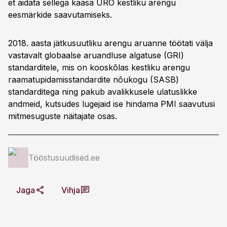
et aidata sellega kaasa ÜRO kestliku arengu
eesmärkide saavutamiseks.
2018. aasta jätkusuutliku arengu aruanne töötati välja
vastavalt globaalse aruandluse algatuse (GRI)
standarditele, mis on kooskõlas kestliku arengu
raamatupidamisstandardite nõukogu (SASB)
standarditega ning pakub avalikkusele ulatuslikke
andmeid, kutsudes lugejaid ise hindama PMI saavutusi
mitmesuguste näitajate osas.
Tööstusuudised.ee
Jaga
Vihja