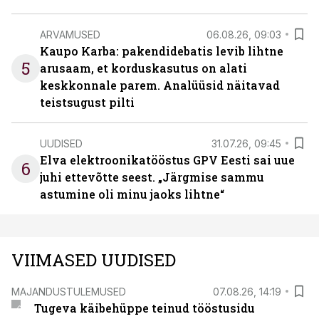
ARVAMUSED
06.08.26, 09:03
Kaupo Karba: pakendidebatis levib lihtne
5
arusaam, et korduskasutus on alati
keskkonnale parem. Analüüsid näitavad
teistsugust pilti
UUDISED
31.07.26, 09:45
Elva elektroonikatööstus GPV Eesti sai uue
6
juhi ettevõtte seest. „Järgmise sammu
astumine oli minu jaoks lihtne“
VIIMASED UUDISED
MAJANDUSTULEMUSED
07.08.26, 14:19
Tugeva käibehüppe teinud tööstusidu