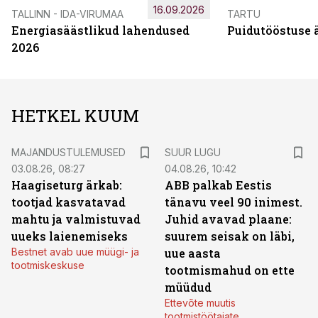
16.09.2026
TALLINN - IDA-VIRUMAA
TARTU
Energiasäästlikud lahendused
Puidutööstuse 
2026
HETKEL KUUM
MAJANDUSTULEMUSED
SUUR LUGU
03.08.26, 08:27
04.08.26, 10:42
Haagiseturg ärkab:
ABB palkab Eestis
tootjad kasvatavad
tänavu veel 90 inimest.
mahtu ja valmistuvad
Juhid avavad plaane:
uueks laienemiseks
suurem seisak on läbi,
Bestnet avab uue müügi- ja
uue aasta
tootmiskeskuse
tootmismahud on ette
müüdud
Ettevõte muutis
tootmistöötajate