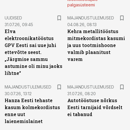
palgasüsteemi
UUDISED
MAJANDUSTULEMUSED
31.07.26, 09:45
04.08.26, 08:13
Elva
Kehra metallitööstus
elektroonikatööstus
mitmekordistas kasumi
GPV Eesti sai uue juhi
ja uus tootmishoone
ettevõtte seest.
valmib plaanitust
„Järgmise sammu
varem
astumine oli minu jaoks
lihtne“
MAJANDUSTULEMUSED
MAJANDUSTULEMUSED
30.07.26, 13:12
31.07.26, 08:20
Hanza Eesti tehaste
Autotööstuse nõrkus
kasum kolmekordistus
Eesti tarnijaid võrdselt
enne uut
ei tabanud
laienemislainet