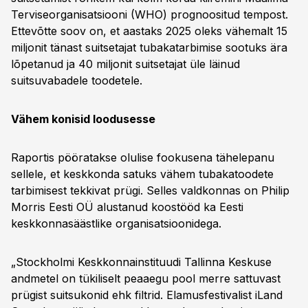
Terviseorganisatsiooni (WHO) prognoositud tempost.
Ettevõtte soov on, et aastaks 2025 oleks vähemalt 15
miljonit tänast suitsetajat tubakatarbimise sootuks ära
lõpetanud ja 40 miljonit suitsetajat üle läinud
suitsuvabadele toodetele.
Vähem konisid loodusesse
Raportis pööratakse olulise fookusena tähelepanu
sellele, et keskkonda satuks vähem tubakatoodete
tarbimisest tekkivat prügi. Selles valdkonnas on Philip
Morris Eesti OÜ alustanud koostööd ka Eesti
keskkonnasäästlike organisatsioonidega.
„Stockholmi Keskkonnainstituudi Tallinna Keskuse
andmetel on tükiliselt peaaegu pool merre sattuvast
prügist suitsukonid ehk filtrid. Elamusfestivalist iLand