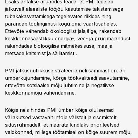
Lisaks antakse aruandes teada, et PMI tegeleb
jätkuvalt alaealiste tööjõu kasutamise takistamisega
tubakakasvatamisega tegelevates riikides ning
parandab töötingimusi kogu oma väärtusahelas.
Ettevõte vähendab ökoloogilist jalajälge, rakendab
keskkonnasäästlikku energia-, vee- ja prügimajandust
rakendades bioloogilise mitmekesisuse, maa ja
metsade kaitsmist ja säilitamist .
PMI jätkusuutlikkuse strateegia neli sammast on: äri
ümberkujundamine, kõrge töökvaliteedi saavutamine,
ettevõtte sotsiaalse mõju juhtimine ja negatiivse
keskkonnamõju vähendamine.
Kõigis neis hindas PMI ümber kõige olulisemad
väljakutsed vastavalt infole välistelt ja sisemistelt
sidusrühmadelt, et määrata kindlaks prioriteetsed
valdkonnad, millega töötamisel on kõige suurem mõju,