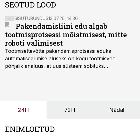
SEOTUD LOOD
SISUTURUNDUS
13.07.26, 14:36
ST
Pakendamisliini edu algab
tootmisprotsessi mõistmisest, mitte
roboti valimisest
Tootmisettevõtte pakendamisprotsessi eduka
automatiseerimise aluseks on kogu tootmisvoo
põhjalik analüüs, et uus süsteem sobituks
olemasolevasse keskkonda, aitaks vähendada
tööjõuvajadust ning oleks valmis ka ettevõtte
tulevasteks arenguteks. Lihtsalt roboti lisamine
enamasti oodatud tulemust ei too, nendib tootmise ja
tööstuse automatiseerimislahenduste arendaja Smitech
24H
72H
Nädal
OÜ tegevjuht Sander Mitendorf.
ENIMLOETUD