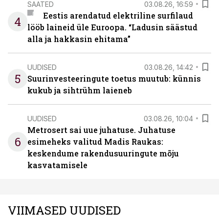
SAATED
03.08.26, 16:59
Eestis arendatud elektriline surfilaud
4
lööb laineid üle Euroopa. “Ladusin säästud
alla ja hakkasin ehitama”
UUDISED
03.08.26, 14:42
5
Suurinvesteeringute toetus muutub: künnis
kukub ja sihtrühm laieneb
UUDISED
03.08.26, 10:04
Metrosert sai uue juhatuse. Juhatuse
6
esimeheks valitud Madis Raukas:
keskendume rakendusuuringute mõju
kasvatamisele
VIIMASED UUDISED