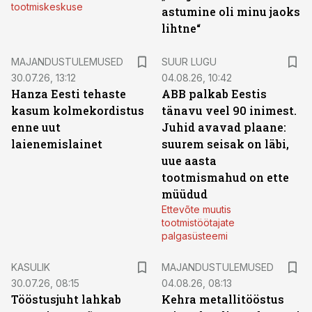
tootmiskeskuse
astumine oli minu jaoks
lihtne“
MAJANDUSTULEMUSED
SUUR LUGU
30.07.26, 13:12
04.08.26, 10:42
Hanza Eesti tehaste
ABB palkab Eestis
kasum kolmekordistus
tänavu veel 90 inimest.
enne uut
Juhid avavad plaane:
laienemislainet
suurem seisak on läbi,
uue aasta
tootmismahud on ette
müüdud
Ettevõte muutis
tootmistöötajate
palgasüsteemi
KASULIK
MAJANDUSTULEMUSED
30.07.26, 08:15
04.08.26, 08:13
Tööstusjuht lahkab
Kehra metallitööstus