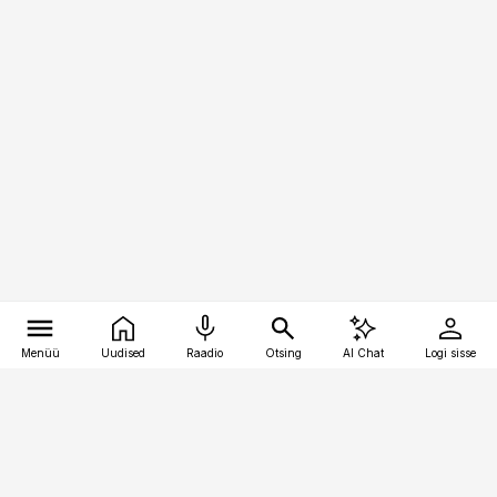
Menüü
Uudised
Raadio
Otsing
AI Chat
Logi sisse
Vana-Lõuna 39/1, 19094 Tallinn
(+372) 667 0111