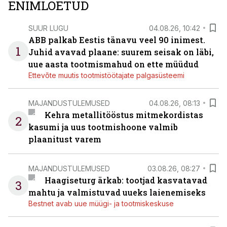
ENIMLOETUD
SUUR LUGU
04.08.26, 10:42
ABB palkab Eestis tänavu veel 90 inimest.
1
Juhid avavad plaane: suurem seisak on läbi,
uue aasta tootmismahud on ette müüdud
Ettevõte muutis tootmistöötajate palgasüsteemi
MAJANDUSTULEMUSED
04.08.26, 08:13
Kehra metallitööstus mitmekordistas
2
kasumi ja uus tootmishoone valmib
plaanitust varem
MAJANDUSTULEMUSED
03.08.26, 08:27
Haagiseturg ärkab: tootjad kasvatavad
3
mahtu ja valmistuvad uueks laienemiseks
Bestnet avab uue müügi- ja tootmiskeskuse