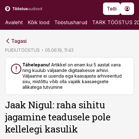
Telli
Avaleht
Kõik lood
Tööstusharud
TARK TÖÖSTUS 2
cebook
cebook
Tagasi
Twitter)
Twitter)
PUIDUTÖÖSTUS
05.06.19, 11:43
kedIn
kedIn
Tähelepanu!
Artikkel on enam kui 5 aastat vana
ning kuulub väljaande digitaalsesse arhiivi.
ail
ail
Väljaanne ei uuenda ega kaasajasta arhiveeritud
sisu, mistõttu võib olla vajalik kaasaegsete
k
k
allikatega tutvumine
Jaak Nigul: raha sihitu
jagamine teadusele pole
kellelegi kasulik