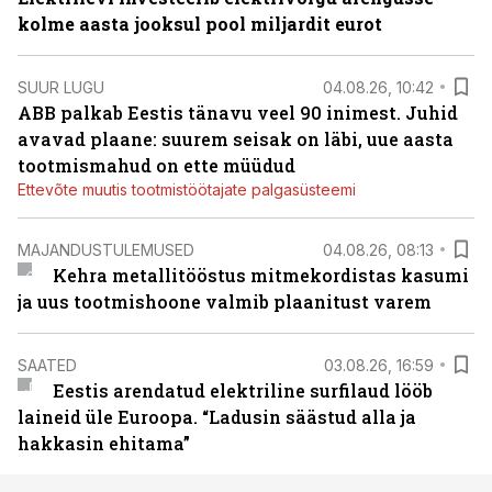
kolme aasta jooksul pool miljardit eurot
SUUR LUGU
04.08.26, 10:42
ABB palkab Eestis tänavu veel 90 inimest. Juhid
avavad plaane: suurem seisak on läbi, uue aasta
tootmismahud on ette müüdud
Ettevõte muutis tootmistöötajate palgasüsteemi
MAJANDUSTULEMUSED
04.08.26, 08:13
Kehra metallitööstus mitmekordistas kasumi
ja uus tootmishoone valmib plaanitust varem
SAATED
03.08.26, 16:59
Eestis arendatud elektriline surfilaud lööb
laineid üle Euroopa. “Ladusin säästud alla ja
hakkasin ehitama”