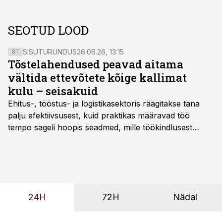
SEOTUD LOOD
SISUTURUNDUS
26.06.26, 13:15
ST
Tõstelahendused peavad aitama
vältida ettevõtete kõige kallimat
kulu – seisakuid
Ehitus-, tööstus- ja logistikasektoris räägitakse täna
palju efektiivsusest, kuid praktikas määravad töö
tempo sageli hoopis seadmed, mille töökindlusest
sõltub kogu objekti või tootmise sujuvus. Kui tõstuk
seisab, töö katkeb või masin ei vasta töötingimustele,
ei tähenda see ettevõtte jaoks ainult tehnilist
probleemi, vaid otsest rahalist kulu, venivaid tähtaegu
ja suuremaid riske tööohutusele.
24H
72H
Nädal