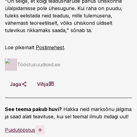
"On selge, et kõigi teadusharude panus ühiskonna
ülalpidamisse pole ühesugune. Kui raha on puudu,
tuleks eelistada neid teadusi, mille tulemusena,
vähemasti teoreetiliselt, võiks ühiskond üldiselt
tulevikus rikkamaks saada," sõnab ta.
Loe pikemalt
Postimehest
.
Tööstusuudised.ee
Jaga
Vihja
See teema pakub huvi?
Hakka neid märksõnu jälgima
ja saad alati teavituse, kui sel teemal ilmub midagi uut!
Puidutööstus