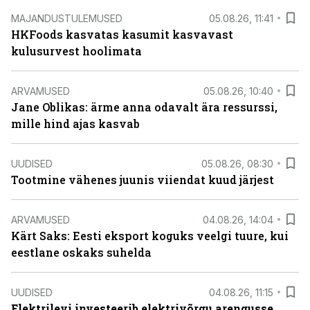
MAJANDUSTULEMUSED
05.08.26, 11:41
HKFoods kasvatas kasumit kasvavast
kulusurvest hoolimata
ARVAMUSED
05.08.26, 10:40
Jane Oblikas: ärme anna odavalt ära ressurssi,
mille hind ajas kasvab
UUDISED
05.08.26, 08:30
Tootmine vähenes juunis viiendat kuud järjest
ARVAMUSED
04.08.26, 14:04
Kärt Saks: Eesti eksport koguks veelgi tuure, kui
eestlane oskaks suhelda
UUDISED
04.08.26, 11:15
Elektrilevi investeerib elektrivõrgu arengusse