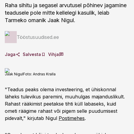
Raha sihitu ja segasel arvutusel põhinev jagamine
teadusele pole mitte kellelegi kasulik, leiab
Tarmeko omanik Jaak Nigul.
Tööstusuudised.ee
Jaga
Salvesta
Vihja
Jaak Nigul
Foto:
Andras Kralla
"Teadus peaks olema investeering, et ühiskonnal
läheks tulevikus paremini, muuhulgas majanduslikult.
Rahast rääkimist peetakse tihti küll labaseks, kuid
ometi räägime rahast või pigem selle puudumisest
pidevalt," kirjutab Nigul
Postimehes
.