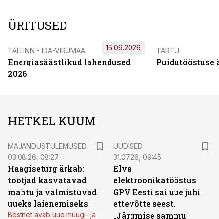
ÜRITUSED
16.09.2026
TALLINN - IDA-VIRUMAA
TARTU
Energiasäästlikud lahendused
Puidutööstuse 
2026
HETKEL KUUM
MAJANDUSTULEMUSED
UUDISED
03.08.26, 08:27
31.07.26, 09:45
Haagiseturg ärkab:
Elva
tootjad kasvatavad
elektroonikatööstus
mahtu ja valmistuvad
GPV Eesti sai uue juhi
uueks laienemiseks
ettevõtte seest.
Bestnet avab uue müügi- ja
„Järgmise sammu