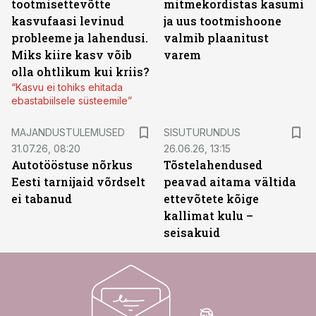
tootmisettevõtte
mitmekordistas kasumi
kasvufaasi levinud
ja uus tootmishoone
probleeme ja lahendusi.
valmib plaanitust
Miks kiire kasv võib
varem
olla ohtlikum kui kriis?
“Kasvu ei tohiks ehitada
ebastabiilsele süsteemile”
ST
MAJANDUSTULEMUSED
SISUTURUNDUS
31.07.26, 08:20
26.06.26, 13:15
Autotööstuse nõrkus
Tõstelahendused
Eesti tarnijaid võrdselt
peavad aitama vältida
ei tabanud
ettevõtete kõige
kallimat kulu –
seisakuid