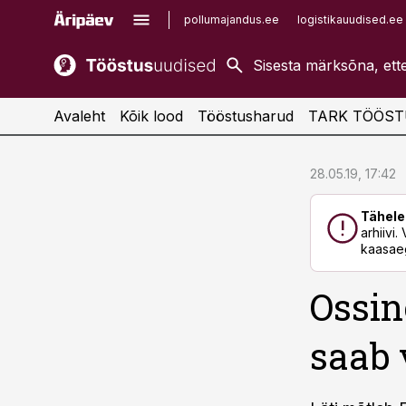
pollumajandus.ee
logistikauudised.ee
kaubandus.ee
imelineajalugu.ee
kinnisvarauudised.ee
imelineteadus.ee
Avaleht
Kõik lood
Tööstusharud
TARK TÖÖST
cebook
cebook
28.05.19, 17:42
Twitter)
Twitter)
Tähele
kedIn
kedIn
arhiivi
kaasaeg
ail
ail
Ossin
k
k
saab 