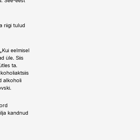
d. See-eest
riigi tulud
„Kui eelmisel
d üle. Siis
tles ta.
koholiaktsiis
d alkoholi
vski.
kord
vilja kandnud