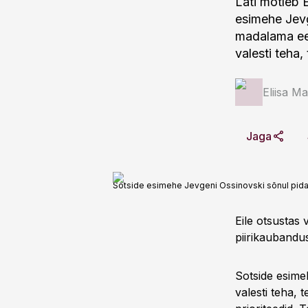
Läti mõtleb E
esimehe Jevg
madalama eel
valesti teha,
Eliisa M
Jaga
Sotside esimehe Jevgeni Ossinovski sõnul pidanu
Eile otsustas 
piirikaubandus
Sotside esimeh
valesti teha, 