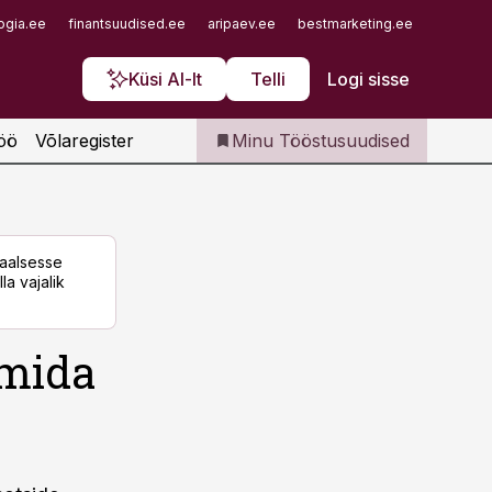
Iseteenindus
ogia.ee
finantsuudised.ee
aripaev.ee
bestmarketing.ee
finantsu
Telli Tööstusuudised
Küsi AI-lt
Telli
Logi sisse
öö
Võlaregister
Minu Tööstusuudised
taalsesse
la vajalik
 mida
a