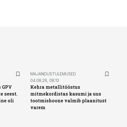
MAJANDUSTULEMUSED
04.08.26, 08:13
s GPV
Kehra metallitööstus
te seest.
mitmekordistas kasumi ja uus
ne oli
tootmishoone valmib plaanitust
varem