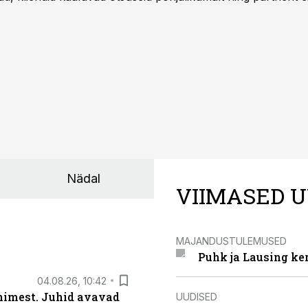
nnakirja järgi.
Nädal
VIIMASED U
MAJANDUSTULEMUSED
Puhk ja Lausing ke
04.08.26, 10:42
inimest. Juhid avavad
UUDISED