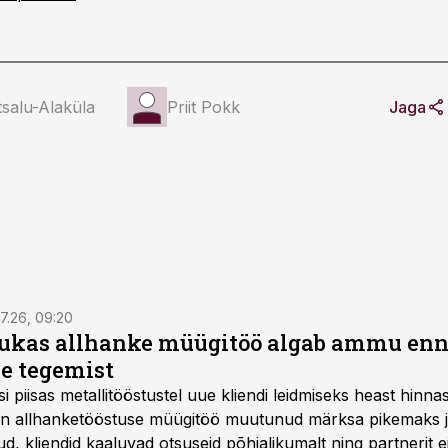
tsalu-Alaküla
Priit Pokk
Jaga
7.26, 09:20
ukas allhanke müügitöö algab ammu en
e tegemist
asi piisas metallitööstustel uue kliendi leidmiseks heast hinna
a on allhanketööstuse müügitöö muutunud märksa pikemaks
 kliendid kaaluvad otsuseid põhjalikumalt ning partnerit ei