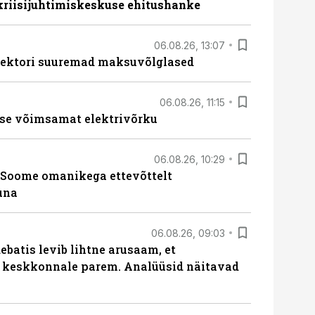
 kriisijuhtimiskeskuse ehitushanke
06.08.26, 13:07
ssektori suuremad maksuvõlglased
06.08.26, 11:15
se võimsamat elektrivõrku
06.08.26, 10:29
Soome omanikega ettevõttelt
una
06.08.26, 09:03
batis levib lihtne arusaam, et
i keskkonnale parem. Analüüsid näitavad