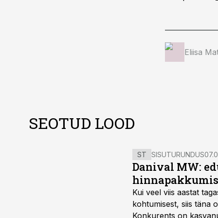
Eliisa Ma
SEOTUD LOOD
ST
SISUTURUNDUS
07.0
Danival MW: ed
hinnapakkumis
Kui veel viis aastat tag
kohtumisest, siis tän
Konkurents on kasvanud,