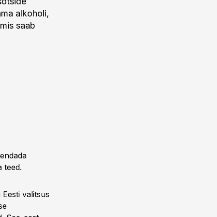
sotside
ma alkoholi,
 mis saab
ähendada
a teed.
Eesti valitsus
se