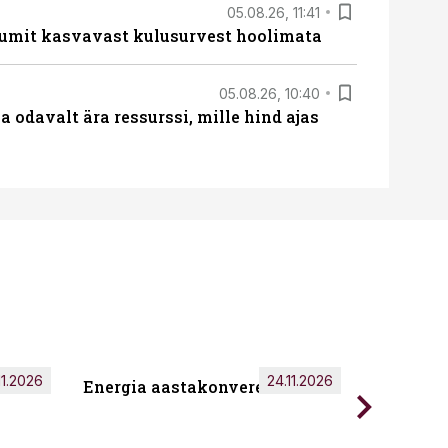
05.08.26, 11:41
umit kasvavast kulusurvest hoolimata
05.08.26, 10:40
 odavalt ära ressurssi, mille hind ajas
11.2026
24.11.2026
Energia aastakonverents 2026
Tark töö