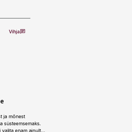
Vihja
ne
st ja mõnest
 ja süsteemsemaks.
 valita enam ainult