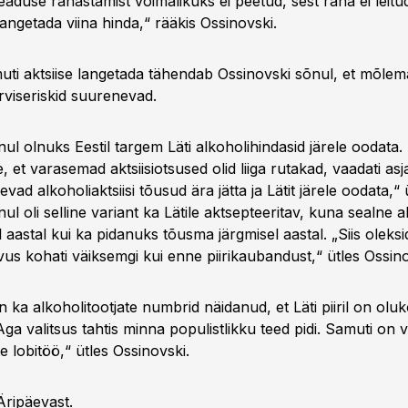
Teaduse rahastamist võimalikuks ei peetud, sest raha ei leitu
 langetada viina hinda,“ rääkis Ossinovski.
uti aktsiise langetada tähendab Ossinovski sõnul, et mõlema 
rviseriskid suurenevad.
ul olnuks Eestil targem Läti alkoholihindasid järele oodata. 
e, et varasemad aktsiisiotsused olid liiga rutakad, vaadati asja
evad alkoholiaktsiisi tõusud ära jätta ja Lätit järele oodata,“ ü
ul oli selline variant ka Lätile aktsepteeritav, kuna sealne al
lel aastal kui ka pidanuks tõusma järgmisel aastal. „Siis oleksi
us kohati väiksemgi kui enne piirikaubandust,“ ütles Ossino
ka alkoholitootjate numbrid näidanud, et Läti piiril on olu
a valitsus tahtis minna populistlikku teed pidi. Samuti on 
te lobitöö,“ ütles Ossinovski.
Äripäevast
.