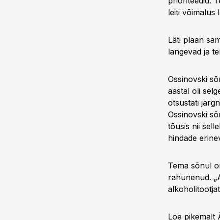
prioriteedid. 
leiti võimalus
Läti plaan sam
langevad ja te
Ossinovski sõn
aastal oli selg
otsustati järgn
Ossinovski sõn
tõusis nii sel
hindade erinev
Tema sõnul on 
rahunenud. „Ag
alkoholitootja
Loe pikemalt