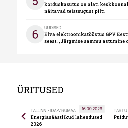
5
korduskasutus on alati keskkonna
näitavad teistsugust pilti
UUDISED
6
Elva elektroonikatööstus GPV Eesti 
seest. „Järgmise sammu astumine ol
ÜRITUSED
16.09.2026
TALLINN - IDA-VIRUMAA
TARTU
Energiasäästlikud lahendused
Puidu
2026