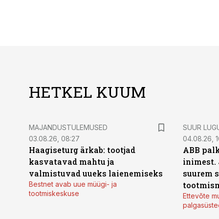
HETKEL KUUM
MAJANDUSTULEMUSED
SUUR LUG
03.08.26, 08:27
04.08.26, 1
Haagiseturg ärkab: tootjad
ABB palk
kasvatavad mahtu ja
inimest.
valmistuvad uueks laienemiseks
suurem s
Bestnet avab uue müügi- ja
tootmis
tootmiskeskuse
Ettevõte mu
palgasüste