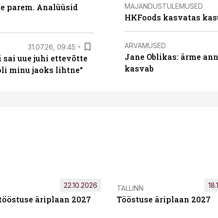
MAJANDUSTULEMUSED
le parem. Analüüsid
HKFoods kasvatas kas
ARVAMUSED
31.07.26, 09:45
Jane Oblikas: ärme anna
sai uue juhi ettevõtte
kasvab
i minu jaoks lihtne“
22.10.2026
18.
TALLINN
tööstuse äriplaan 2027
Tööstuse äriplaan 2027