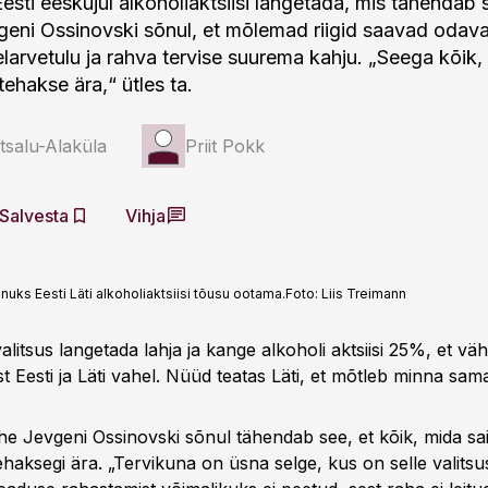
esti eeskujul alkoholiaktsiisi langetada, mis tähendab 
eni Ossinovski sõnul, et mõlemad riigid saavad odava
arvetulu ja rahva tervise suurema kahju. „Seega kõik,
 tehakse ära,“ ütles ta.
atsalu-Alaküla
Priit Pokk
Salvesta
Vihja
ks Eesti Läti alkoholiaktsiisi tõusu ootama.
Foto:
Liis Treimann
valitsus langetada lahja ja kange alkoholi aktsiisi 25%, et v
t Eesti ja Läti vahel. Nüüd teatas Läti, et mõtleb minna sam
e Jevgeni Ossinovski sõnul tähendab see, et kõik, mida sai 
tehaksegi ära. „Tervikuna on üsna selge, kus on selle valitsu