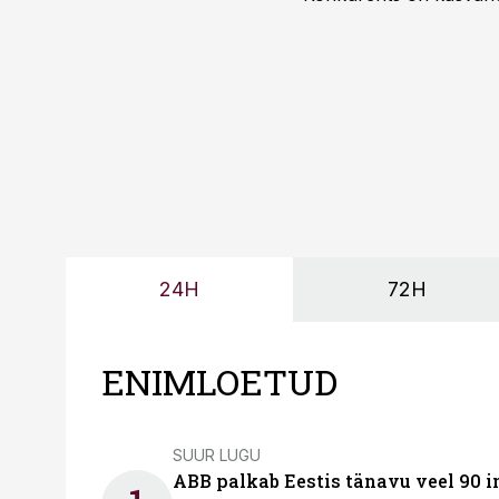
tootmisvõimekuse või hi
24H
72H
ENIMLOETUD
SUUR LUGU
ABB palkab Eestis tänavu veel 90 