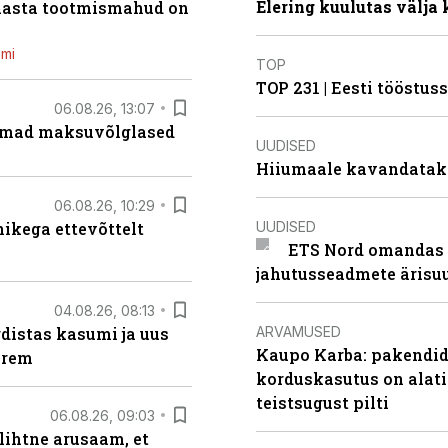
Elering kuulutas välja
 aasta tootmismahud on
emi
TOP
TOP 231 | Eesti tööstu
06.08.26, 13:07
uremad maksuvõlglased
UUDISED
Hiiumaale kavandatak
06.08.26, 10:29
UUDISED
kega ettevõttelt
ETS Nord omandas 
jahutusseadmete ärisu
04.08.26, 08:13
ARVAMUSED
distas kasumi ja uus
Kaupo Karba: pakendide
arem
korduskasutus on alat
teistsugust pilti
06.08.26, 09:03
lihtne arusaam, et