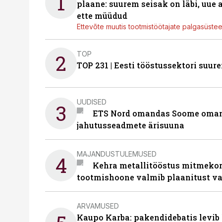
1
plaane: suurem seisak on läbi, uue
ette müüdud
Ettevõte muutis tootmistöötajate palgasüste
TOP
2
TOP 231 | Eesti tööstussektori su
UUDISED
3
ETS Nord omandas Soome omani
jahutusseadmete ärisuuna
MAJANDUSTULEMUSED
4
Kehra metallitööstus mitmekor
tootmishoone valmib plaanitust v
ARVAMUSED
Kaupo Karba: pakendidebatis levib 