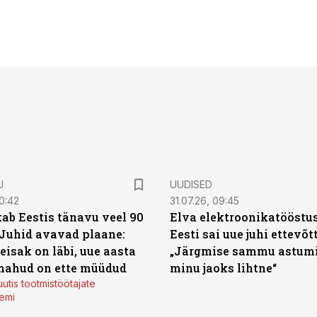
U
UUDISED
0:42
31.07.26, 09:45
ab Eestis tänavu veel 90
Elva elektroonikatööstu
 Juhid avavad plaane:
Eesti sai uue juhi ettevõt
eisak on läbi, uue aasta
„Järgmise sammu astumi
mahud on ette müüdud
minu jaoks lihtne“
utis tootmistöötajate
emi