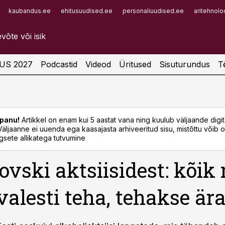
kaubandus.ee
ehitusuudised.ee
personaliuudised.ee
aritehnolo
Infopank
Radar
US 2027
Podcastid
Videod
Üritused
Sisuturundus
T
panu!
Artikkel on enam kui 5 aastat vana ning kuulub väljaande digi
. Väljaanne ei uuenda ega kaasajasta arhiveeritud sisu, mistõttu võib ol
sete allikatega tutvumine
ovski aktsiisidest: kõik
valesti teha, tehakse är