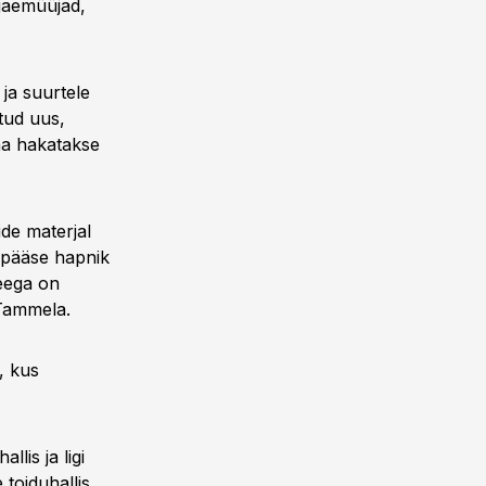
 jaemüüjad,
ja suurtele
tud uus,
ana hakatakse
de materjal
i pääse hapnik
seega on
 Tammela.
, kus
lis ja ligi
 toiduhallis.