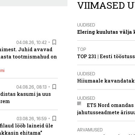
VIIMASED U
UUDISED
Elering kuulutas välja
04.08.26, 10:42
inimest. Juhid avavad
TOP
TOP 231 | Eesti tööstu
 aasta tootmismahud on
emi
UUDISED
Hiiumaale kavandatak
04.08.26, 08:13
distas kasumi ja uus
UUDISED
arem
ETS Nord omandas 
jahutusseadmete ärisu
03.08.26, 16:59
filaud lööb laineid üle
ARVAMUSED
hakkasin ehitama”