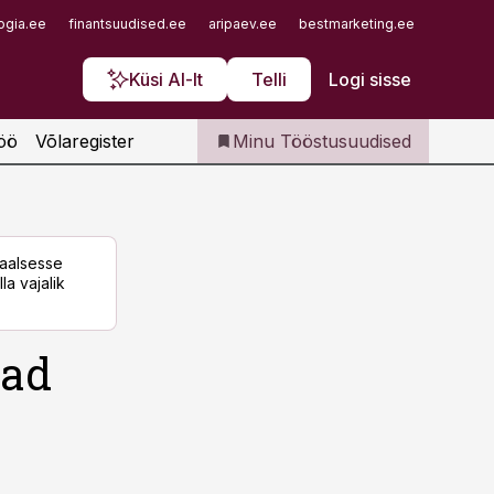
Iseteenindus
ogia.ee
finantsuudised.ee
aripaev.ee
bestmarketing.ee
finantsu
Telli Tööstusuudised
Küsi AI-lt
Telli
Logi sisse
öö
Võlaregister
Minu Tööstusuudised
taalsesse
la vajalik
vad