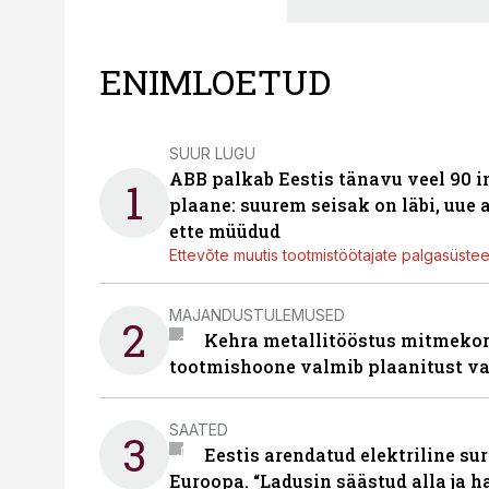
ENIMLOETUD
SUUR LUGU
ABB palkab Eestis tänavu veel 90 
1
plaane: suurem seisak on läbi, uue
ette müüdud
Ettevõte muutis tootmistöötajate palgasüste
MAJANDUSTULEMUSED
2
Kehra metallitööstus mitmekor
tootmishoone valmib plaanitust v
SAATED
3
Eestis arendatud elektriline sur
Euroopa. “Ladusin säästud alla ja 