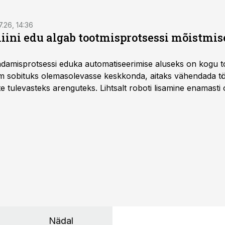
7.26, 14:36
ini edu algab tootmisprotsessi mõistmises
damisprotsessi eduka automatiseerimise aluseks on kogu t
m sobituks olemasolevasse keskkonda, aitaks vähendada tö
te tulevasteks arenguteks. Lihtsalt roboti lisamine enamasti
a tööstuse automatiseerimislahenduste arendaja Smitech OÜ
Nädal