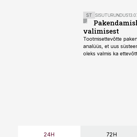
ST
SISUTURUNDUS
13.0
Pakendamisli
valimisest
Tootmisettevõtte paken
analüüs, et uus süstee
oleks valmis ka ettevõt
too, nendib tootmise j
Mitendorf.
24H
72H