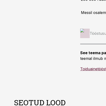
Messil osalem
Tööstusu
See teema pa
teemal ilmub m
Toiduainetöös
SEOTUD LOOD