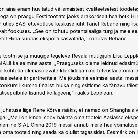
 on aina enam huvitatud välismaistest kvaliteetsetest toodetes
ega on praegu Eesti tootjate jaoks erakordselt hea hetk Hii
 ütles EASi ettevõtluse keskuse juht Tanel Rebane ning lisa
valt fookuses. „See on tohutu potentsiaaliga turg ja meie 
tetel Hiina suunas eksporti kasvatada,“ rõhutas Rebane.
te tootmise ja müügiga tegeleva Revala müügijuhi Liisa Lepp
SIALil ka eelmine aasta. „Praeguseks oleme leidnud edasimü
e kohtuda olemasolevate klientidega ning tutvustada oma jä
iaalsetele äripartneritele. Me jõudsime eelmisel aastal messi
onkursil kümne finalisti hulka ning esitleme ka tänavu täiest
isepulbrile lisanud kollageeni,“ rääkis Lepplaan.
Ü juhatuse liige Rene Kõrve rääkis, et nemad on Shanghais vä
iga. „Meil on kindel soov hakata oma tooteid Aasiasse ekspo
lemine SIAL China 2019 messil annab meile hea võimaluse
e oma tooteid ning saada ka olulist tagasisidet. Eesmärk on l