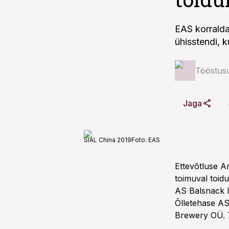
EAS korralda
ühisstendi, 
Tööstus
Jaga
SIAL China 2019
Foto:
EAS
Ettevõtluse A
toimuval toidu
AS Balsnack 
Õlletehase AS
Brewery OÜ. T