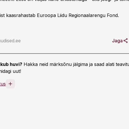
ist kaasrahastab Euroopa Liidu Regionaalarengu Fond.
udised.ee
Jaga
kub huvi?
Hakka neid märksõnu jälgima ja saad alati teavitu
idagi uut!
tus