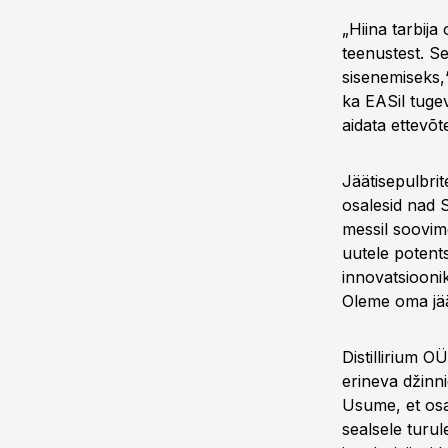
„Hiina tarbija
teenustest. Se
sisenemiseks,“
ka EASil tuge
aidata ettevõ
Jäätisepulbri
osalesid nad 
messil soovim
uutele potents
innovatsioonik
Oleme oma jäät
Distillirium O
erineva džinn
Usume, et osa
sealsele turul