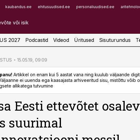
kaubandus.ee
ehitusuudised.ee
personaliuudised.ee
aritehnolo
Infopank
Radar
US 2027
Podcastid
Videod
Üritused
Sisuturundus
T
ÖSTUS
15.05.19, 09:09
panu!
Artikkel on enam kui 5 aastat vana ning kuulub väljaande digi
. Väljaanne ei uuenda ega kaasajasta arhiveeritud sisu, mistõttu võib ol
sete allikatega tutvumine
a Eesti ettevõtet osale
s suurimal
innovatsiooni messil