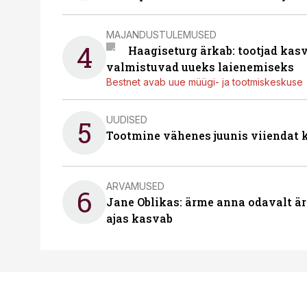
MAJANDUSTULEMUSED
4
Haagiseturg ärkab: tootjad kas
valmistuvad uueks laienemiseks
Bestnet avab uue müügi- ja tootmiskeskuse
UUDISED
5
Tootmine vähenes juunis viiendat k
ARVAMUSED
6
Jane Oblikas: ärme anna odavalt ära
ajas kasvab