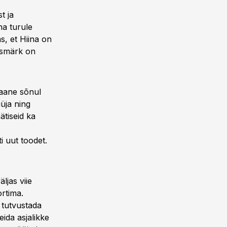
t ja
na turule
s, et Hiina on
eesmärk on
laane sõnul
üja ning
ätiseid ka
i uut toodet.
ljas viie
rtima.
 tutvustada
eida asjalikke