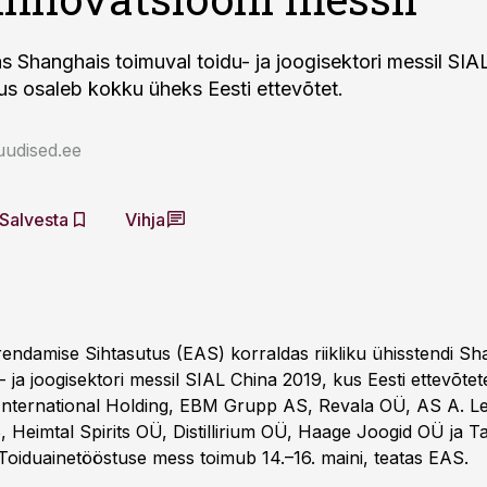
s Shanghais toimuval toidu- ja joogisektori messil SI
kus osaleb kokku üheks Eesti ettevõtet.
uudised.ee
Salvesta
Vihja
rendamise Sihtasutus (EAS) korraldas riikliku ühisstendi Sh
- ja joogisektori messil SIAL China 2019, kus Eesti ettevõte
International Holding, EBM Grupp AS, Revala OÜ, AS A. L
, Heimtal Spirits OÜ, Distillirium OÜ, Haage Joogid OÜ ja T
oiduainetööstuse mess toimub 14.–16. maini, teatas EAS.