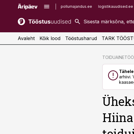
pollumajandus.ee
logistikauudised.ee
kaubandus.ee
imelineajalugu.ee
kinnisvarauudised.ee
imelineteadus.ee
Avaleht
Kõik lood
Tööstusharud
TARK TÖÖST
cebook
cebook
TOIDUAINETÖ
Twitter)
Twitter)
Tähele
kedIn
kedIn
arhiivi
kaasaeg
ail
ail
Üheks
k
k
Hiina
toidu