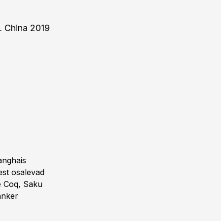
AL China 2019
anghais
test osalevad
e Coq, Saku
anker