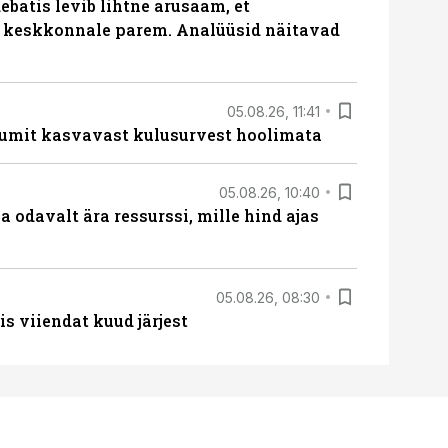
batis levib lihtne arusaam, et
i keskkonnale parem. Analüüsid näitavad
05.08.26, 11:41
umit kasvavast kulusurvest hoolimata
05.08.26, 10:40
 odavalt ära ressurssi, mille hind ajas
05.08.26, 08:30
s viiendat kuud järjest