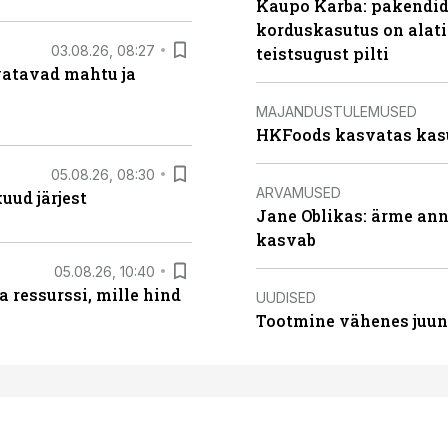
Kaupo Karba: pakendide
korduskasutus on alat
03.08.26, 08:27
teistsugust pilti
vatavad mahtu ja
MAJANDUSTULEMUSED
HKFoods kasvatas kas
05.08.26, 08:30
ARVAMUSED
uud järjest
Jane Oblikas: ärme anna
kasvab
05.08.26, 10:40
 ressurssi, mille hind
UUDISED
Tootmine vähenes juuni