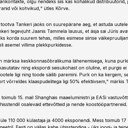
d ärikontakte, olgu nendeks siis kas kohalikud distribuutorid,
oranid või kohvikud,“ ütles Kõrve.
d tootva Tankeri jaoks on suurepärane aeg, et astuda uutele 
nkeri tegevjuht Jaanis Tammela lausus, et äsja sai Jüris ava
kaks korda suurem tehas, milles esimese siinse väikepruulij
li asemel villima plekkpurkidesse.
on märksa keskkonnasõbralikuma lähenemisega, kuna purki
kasutatav ning ekspordi seisukohast on oluline, et purgis e
ootele ligi ning toode säilib paremini. Purk on ka kergem, 
rt võrreldes klaaspudelitega ligi 50% efektiivsem," märkis
 toimub 15. mail Shanghais maaeluministri ja EASi vastuvõtt
isstendil osalevaid ettevõtteid ja nende koostööpartnereid.
üle 110 000 külastaja ja 4000 eksponendi. Mess toimub 17 hal
etril. Eesti on väljas kahe ühisstendiga - üks joogi- ja teine