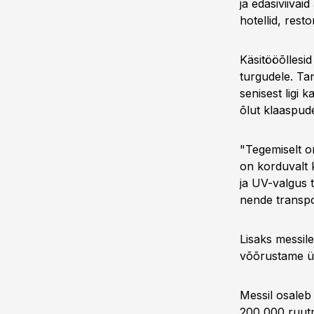
ja edasiviivai
hotellid, rest
Käsitööõllesi
turgudele. Ta
senisest ligi 
õlut klaaspude
"Tegemiselt 
on korduvalt 
ja UV-valgus t
nende transpo
Lisaks messile
võõrustame üh
Messil osaleb 
200 000 ruutme