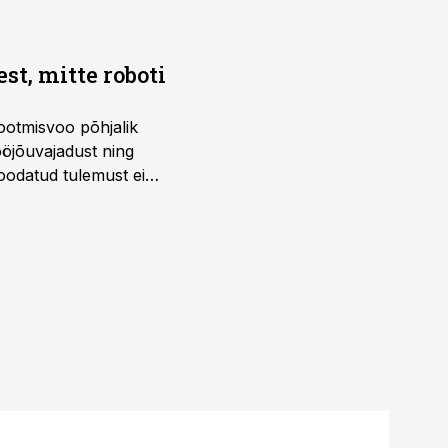
t, mitte roboti
ootmisvoo põhjalik
öjõuvajadust ning
 oodatud tulemust ei
 tegevjuht Sander