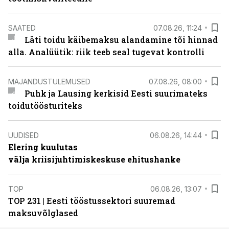
SAATED
07.08.26, 11:24
Läti toidu käibemaksu alandamine tõi hinnad
alla. Analüütik: riik teeb seal tugevat kontrolli
MAJANDUSTULEMUSED
07.08.26, 08:00
Puhk ja Lausing kerkisid Eesti suurimateks
toidutöösturiteks
UUDISED
06.08.26, 14:44
Elering kuulutas
välja kriisijuhtimiskeskuse ehitushanke
TOP
06.08.26, 13:07
TOP 231 | Eesti tööstussektori suuremad
maksuvõlglased