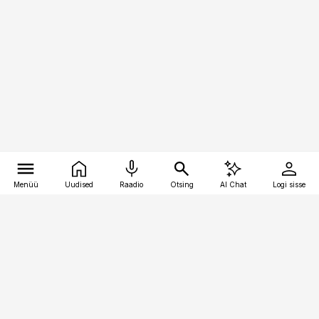
Menüü
Uudised
Raadio
Otsing
AI Chat
Logi sisse
Vana-Lõuna 39/1, 19094 Tallinn
(+372) 667 0111
toostusuudised@toostusuudised.ee