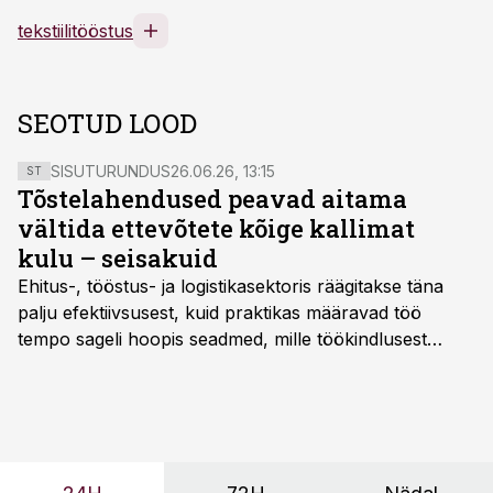
tekstiilitööstus
SEOTUD LOOD
SISUTURUNDUS
26.06.26, 13:15
ST
Tõstelahendused peavad aitama
vältida ettevõtete kõige kallimat
kulu – seisakuid
Ehitus-, tööstus- ja logistikasektoris räägitakse täna
palju efektiivsusest, kuid praktikas määravad töö
tempo sageli hoopis seadmed, mille töökindlusest
sõltub kogu objekti või tootmise sujuvus. Kui tõstuk
seisab, töö katkeb või masin ei vasta töötingimustele,
ei tähenda see ettevõtte jaoks ainult tehnilist
probleemi, vaid otsest rahalist kulu, venivaid tähtaegu
ja suuremaid riske tööohutusele.