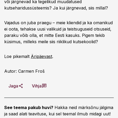
või järgnevad ka tegelikud muudatused
kutseharidussüsteemis? Ja kui järgnevad, siis millal?
Vajadus on juba praegu – meie kliendid ja ka omanikud
ei oota, tehakse uusi valikuid ja teistsuguseid otsuseid,
paraku võib olla, et mitte Eesti kasuks. Pigem tekib
küsimus, milleks meile siis riiklikud kutsekoolid?
Loe pikemalt
Äripäevast
.
Autor: Carmen Froš
Jaga
Vihja
See teema pakub huvi?
Hakka neid märksõnu jälgima
ja saad alati teavituse, kui sel teemal ilmub midagi uut!