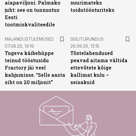
aiapaviljoni. Palmako
suurimateks
juht: see on tunnustus
toidutöösturiteks
Eesti
tootmiskvaliteedile
ST
MAJANDUSTULEMUSED
SISUTURUNDUS
07.08.26, 14:19
26.06.26, 13:15
Tugeva käibehüppe
Tõstelahendused
teinud tööstusidu
peavad aitama vältida
Fractory jäi veel
ettevõtete kõige
kahjumisse. “Selle aasta
kallimat kulu –
siht on 20 miljonit”
seisakuid