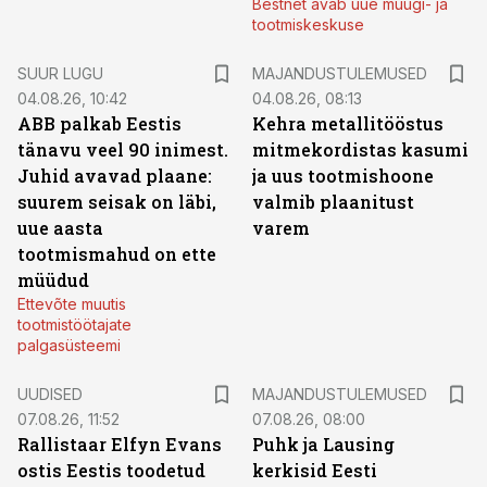
Bestnet avab uue müügi- ja
tootmiskeskuse
SUUR LUGU
MAJANDUSTULEMUSED
04.08.26, 10:42
04.08.26, 08:13
ABB palkab Eestis
Kehra metallitööstus
tänavu veel 90 inimest.
mitmekordistas kasumi
Juhid avavad plaane:
ja uus tootmishoone
suurem seisak on läbi,
valmib plaanitust
uue aasta
varem
tootmismahud on ette
müüdud
Ettevõte muutis
tootmistöötajate
palgasüsteemi
UUDISED
MAJANDUSTULEMUSED
07.08.26, 11:52
07.08.26, 08:00
Rallistaar Elfyn Evans
Puhk ja Lausing
ostis Eestis toodetud
kerkisid Eesti