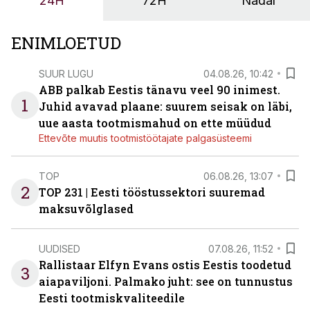
24H
72H
Nädal
ENIMLOETUD
SUUR LUGU
04.08.26, 10:42
ABB palkab Eestis tänavu veel 90 inimest.
1
Juhid avavad plaane: suurem seisak on läbi,
uue aasta tootmismahud on ette müüdud
Ettevõte muutis tootmistöötajate palgasüsteemi
TOP
06.08.26, 13:07
2
TOP 231 | Eesti tööstussektori suuremad
maksuvõlglased
UUDISED
07.08.26, 11:52
Rallistaar Elfyn Evans ostis Eestis toodetud
3
aiapaviljoni. Palmako juht: see on tunnustus
Eesti tootmiskvaliteedile