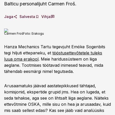
Balticu personalijuht Carmen Froš.
Jaga
Salvesta
Vihja
Carmen Froš
Foto:
Erakogu
Hanza Mechanics Tartu tegevjuht Emöke Sogenbits
tegi hiljuti ettepaneku, et
tööstusettevõtetele tuleks
luua oma erakool
. Meie haridussüsteem on liiga
aeglane. Tootmises töötavad inimesed teavad, mida
tähendab eesmärgi nimel tegutseda.
Arusaamatuks jäävad aastatepikkused tähtajad,
komisjonid, ekspertide grupid jms. Hea on lugeda, et
seda tehakse, aga see on lihtsalt liiga aeglane. Näiteks
ettevõtmine OSKA, mille sisu on hea ja arusaadav, kuid
mis saab sellest edasi? Kas see jääb vaid analüüsiks