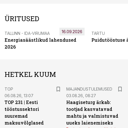
ÜRITUSED
16.09.2026
TALLINN - IDA-VIRUMAA
TARTU
Energiasäästlikud lahendused
Puidutööstuse 
2026
HETKEL KUUM
TOP
MAJANDUSTULEMUSED
06.08.26, 13:07
03.08.26, 08:27
TOP 231 | Eesti
Haagiseturg ärkab:
tööstussektori
tootjad kasvatavad
suuremad
mahtu ja valmistuvad
maksuvõlglased
uueks laienemiseks