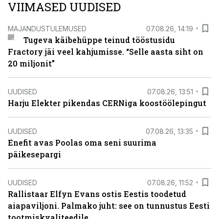
VIIMASED UUDISED
MAJANDUSTULEMUSED
07.08.26, 14:19
Tugeva käibehüppe teinud tööstusidu
Fractory jäi veel kahjumisse. “Selle aasta siht on
20 miljonit”
UUDISED
07.08.26, 13:51
Harju Elekter pikendas CERNiga koostöölepingut
UUDISED
07.08.26, 13:35
Enefit avas Poolas oma seni suurima
päikesepargi
UUDISED
07.08.26, 11:52
Rallistaar Elfyn Evans ostis Eestis toodetud
aiapaviljoni. Palmako juht: see on tunnustus Eesti
tootmiskvaliteedile