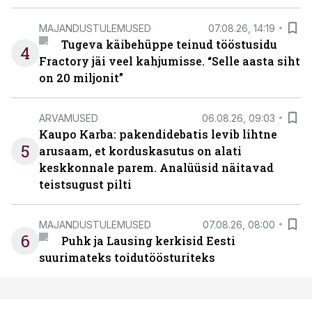
MAJANDUSTULEMUSED
07.08.26, 14:19
Tugeva käibehüppe teinud tööstusidu
4
Fractory jäi veel kahjumisse. “Selle aasta siht
on 20 miljonit”
ARVAMUSED
06.08.26, 09:03
Kaupo Karba: pakendidebatis levib lihtne
5
arusaam, et korduskasutus on alati
keskkonnale parem. Analüüsid näitavad
teistsugust pilti
MAJANDUSTULEMUSED
07.08.26, 08:00
6
Puhk ja Lausing kerkisid Eesti
suurimateks toidutöösturiteks