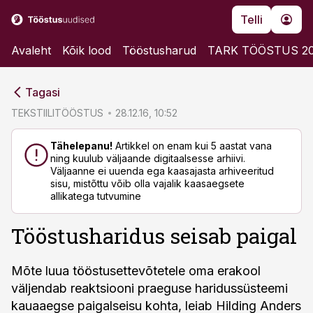
Telli
Avaleht
Kõik lood
Tööstusharud
TARK TÖÖSTUS 2
cebook
cebook
Tagasi
Twitter)
Twitter)
TEKSTIILITÖÖSTUS
28.12.16, 10:52
kedIn
kedIn
Tähelepanu!
Artikkel on enam kui 5 aastat vana
ning kuulub väljaande digitaalsesse arhiivi.
ail
ail
Väljaanne ei uuenda ega kaasajasta arhiveeritud
sisu, mistõttu võib olla vajalik kaasaegsete
k
k
allikatega tutvumine
Tööstusharidus seisab paigal
Mõte luua tööstusettevõtetele oma erakool
väljendab reaktsiooni praeguse haridussüsteemi
kauaaegse paigalseisu kohta, leiab Hilding Anders