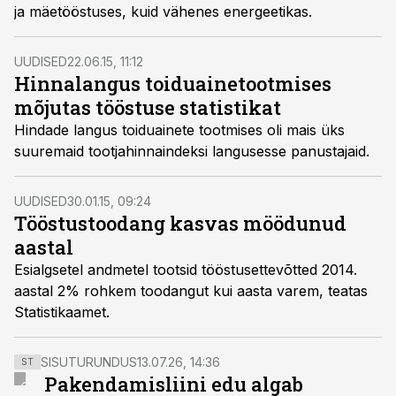
ja mäetööstuses, kuid vähenes energeetikas.
UUDISED
22.06.15, 11:12
Hinnalangus toiduainetootmises
mõjutas tööstuse statistikat
Hindade langus toiduainete tootmises oli mais üks
suuremaid tootjahinnaindeksi langusesse panustajaid.
UUDISED
30.01.15, 09:24
Tööstustoodang kasvas möödunud
aastal
Esialgsetel andmetel tootsid tööstusettevõtted 2014.
aastal 2% rohkem toodangut kui aasta varem, teatas
Statistikaamet.
SISUTURUNDUS
13.07.26, 14:36
ST
Pakendamisliini edu algab