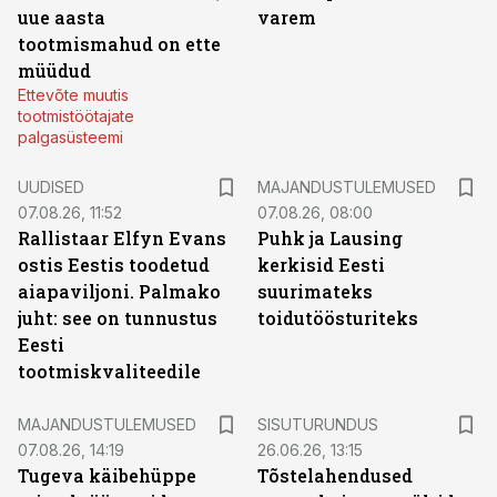
uue aasta
varem
tootmismahud on ette
müüdud
Ettevõte muutis
tootmistöötajate
palgasüsteemi
UUDISED
MAJANDUSTULEMUSED
07.08.26, 11:52
07.08.26, 08:00
Rallistaar Elfyn Evans
Puhk ja Lausing
ostis Eestis toodetud
kerkisid Eesti
aiapaviljoni. Palmako
suurimateks
juht: see on tunnustus
toidutöösturiteks
Eesti
tootmiskvaliteedile
ST
MAJANDUSTULEMUSED
SISUTURUNDUS
07.08.26, 14:19
26.06.26, 13:15
Tugeva käibehüppe
Tõstelahendused