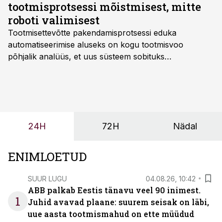
tootmisprotsessi mõistmisest, mitte
roboti valimisest
Tootmisettevõtte pakendamisprotsessi eduka
automatiseerimise aluseks on kogu tootmisvoo
põhjalik analüüs, et uus süsteem sobituks
olemasolevasse keskkonda, aitaks vähendada
tööjõuvajadust ning oleks valmis ka ettevõtte
tulevasteks arenguteks. Lihtsalt roboti lisamine
enamasti oodatud tulemust ei too, nendib tootmise ja
tööstuse automatiseerimislahenduste arendaja Smitech
24H
72H
Nädal
OÜ tegevjuht Sander Mitendorf.
ENIMLOETUD
SUUR LUGU
04.08.26, 10:42
ABB palkab Eestis tänavu veel 90 inimest.
1
Juhid avavad plaane: suurem seisak on läbi,
uue aasta tootmismahud on ette müüdud