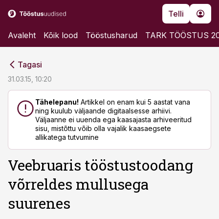
Telli
Avaleht
Kõik lood
Tööstusharud
TARK TÖÖSTUS 2
cebook
cebook
Tagasi
Twitter)
Twitter)
31.03.15, 10:20
kedIn
kedIn
Tähelepanu!
Artikkel on enam kui 5 aastat vana
ning kuulub väljaande digitaalsesse arhiivi.
ail
ail
Väljaanne ei uuenda ega kaasajasta arhiveeritud
sisu, mistõttu võib olla vajalik kaasaegsete
k
k
allikatega tutvumine
Veebruaris tööstustoodang
võrreldes mullusega
suurenes