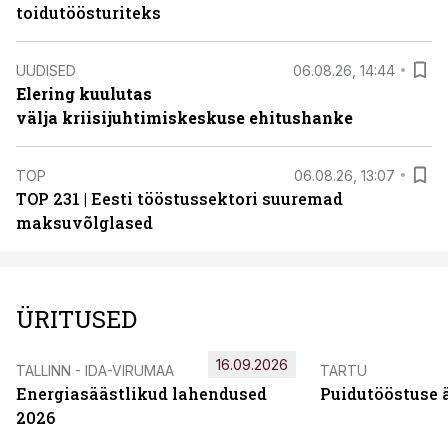
toidutöösturiteks
UUDISED
06.08.26, 14:44
Elering kuulutas
välja kriisijuhtimiskeskuse ehitushanke
TOP
06.08.26, 13:07
TOP 231 | Eesti tööstussektori suuremad
maksuvõlglased
ÜRITUSED
16.09.2026
TALLINN - IDA-VIRUMAA
TARTU
Energiasäästlikud lahendused
Puidutööstuse 
2026