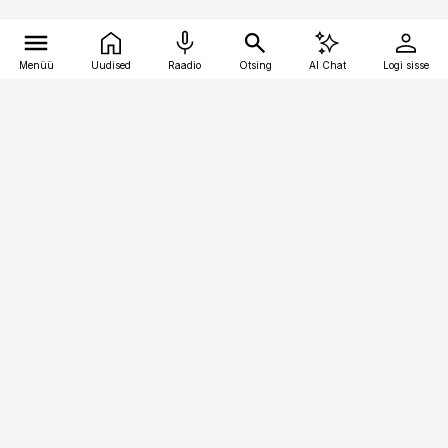
Menüü
Uudised
Raadio
Otsing
AI Chat
Logi sisse
Vana-Lõuna 39/1, 19094 Tallinn
(+372) 667 0111
toostusuudised@toostusuudised.ee
Telli
Reklaam
Firmast
Sisu kasutamisõigused
Ajakirjaniku
eetikakoodeks
Üldtingimused
Privaatsustingimused
Küpsiste poliitika
KKK
Eesti Meediaettevõtete
Eelistuste haldamine