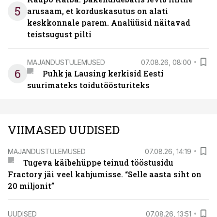
5
arusaam, et korduskasutus on alati
keskkonnale parem. Analüüsid näitavad
teistsugust pilti
MAJANDUSTULEMUSED
07.08.26, 08:00
6
Puhk ja Lausing kerkisid Eesti
suurimateks toidutöösturiteks
VIIMASED UUDISED
MAJANDUSTULEMUSED
07.08.26, 14:19
Tugeva käibehüppe teinud tööstusidu
Fractory jäi veel kahjumisse. “Selle aasta siht on
20 miljonit”
UUDISED
07.08.26, 13:51