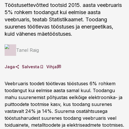
Tööstusettevõtted tootsid 2015. aasta veebruaris
5% rohkem toodangut kui eelmise aasta
veebruaris, teatab Statistikaamet. Toodang
suurenes töötlevas tööstuses ja energeetikas,
kuid vähenes mäetööstuses.
Tanel Raig
Jaga
Salvesta
Vihja
Veebruaris toodeti töötlevas tööstuses 6% rohkem
toodangut kui eelmise aasta samal kuul. Toodangu
mahu suurenemist põhjustas eelkõige elektroonika- ja
puittoodete tootmise kasv, kus toodang suurenes
vastavalt 24% ja 14%. Suurema osatähtsusega
tööstusharudest suurenes toodang veebruaris veel
toiduainete, metalltoodete ja elektriseadmete tootmises.