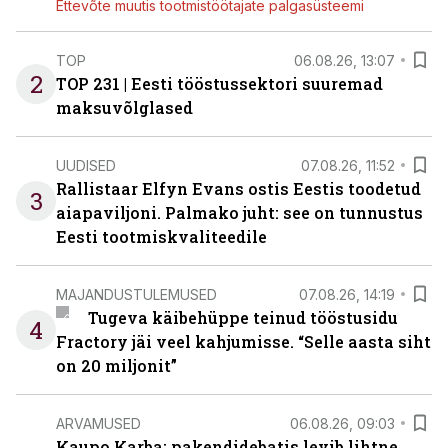
Ettevõte muutis tootmistöötajate palgasüsteemi
TOP
06.08.26, 13:07
2
TOP 231 | Eesti tööstussektori suuremad
maksuvõlglased
UUDISED
07.08.26, 11:52
Rallistaar Elfyn Evans ostis Eestis toodetud
3
aiapaviljoni. Palmako juht: see on tunnustus
Eesti tootmiskvaliteedile
MAJANDUSTULEMUSED
07.08.26, 14:19
Tugeva käibehüppe teinud tööstusidu
4
Fractory jäi veel kahjumisse. “Selle aasta siht
on 20 miljonit”
ARVAMUSED
06.08.26, 09:03
Kaupo Karba: pakendidebatis levib lihtne