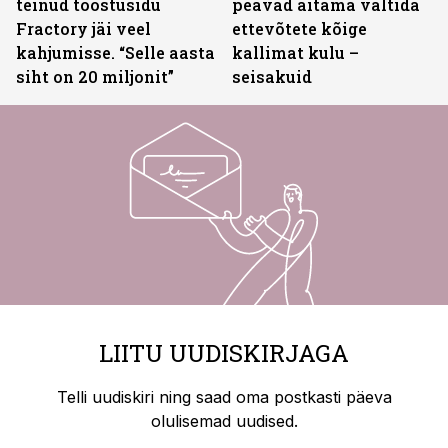
teinud tööstusidu
peavad aitama vältida
Fractory jäi veel
ettevõtete kõige
kahjumisse. “Selle aasta
kallimat kulu –
siht on 20 miljonit”
seisakuid
LIITU UUDISKIRJAGA
Telli uudiskiri ning saad oma postkasti päeva
olulisemad uudised.