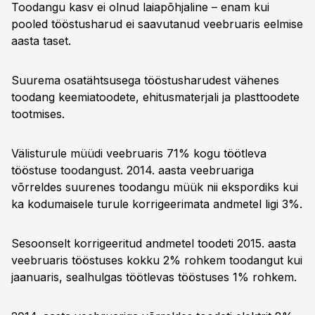
Toodangu kasv ei olnud laiapõhjaline – enam kui
pooled tööstusharud ei saavutanud veebruaris eelmise
aasta taset.
Suurema osatähtsusega tööstusharudest vähenes
toodang keemiatoodete, ehitusmaterjali ja plasttoodete
tootmises.
Välisturule müüdi veebruaris 71% kogu töötleva
tööstuse toodangust. 2014. aasta veebruariga
võrreldes suurenes toodangu müük nii ekspordiks kui
ka kodumaisele turule korrigeerimata andmetel ligi 3%.
Sesoonselt korrigeeritud andmetel toodeti 2015. aasta
veebruaris tööstuses kokku 2% rohkem toodangut kui
jaanuaris, sealhulgas töötlevas tööstuses 1% rohkem.