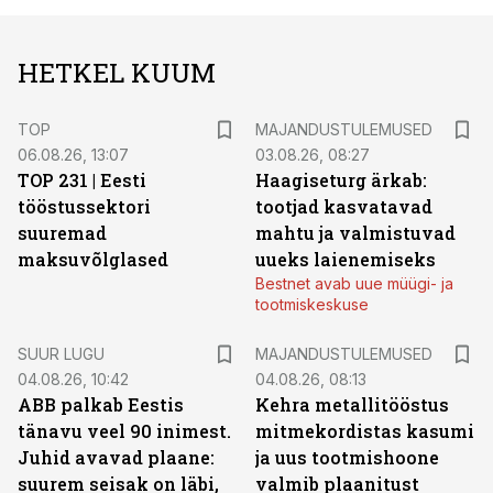
HETKEL KUUM
TOP
MAJANDUSTULEMUSED
06.08.26, 13:07
03.08.26, 08:27
TOP 231 | Eesti
Haagiseturg ärkab:
tööstussektori
tootjad kasvatavad
suuremad
mahtu ja valmistuvad
maksuvõlglased
uueks laienemiseks
Bestnet avab uue müügi- ja
tootmiskeskuse
SUUR LUGU
MAJANDUSTULEMUSED
04.08.26, 10:42
04.08.26, 08:13
ABB palkab Eestis
Kehra metallitööstus
tänavu veel 90 inimest.
mitmekordistas kasumi
Juhid avavad plaane:
ja uus tootmishoone
suurem seisak on läbi,
valmib plaanitust