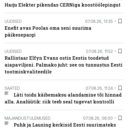
Harju Elekter pikendas CERNiga koostöölepingut
UUDISED
07.08.26, 13:35
Enefit avas Poolas oma seni suurima
päikesepargi
UUDISED
07.08.26, 11:52
Rallistaar Elfyn Evans ostis Eestis toodetud
aiapaviljoni. Palmako juht: see on tunnustus Eesti
tootmiskvaliteedile
SAATED
07.08.26, 11:24
Läti toidu käibemaksu alandamine tõi hinnad
alla. Analüütik: riik teeb seal tugevat kontrolli
MAJANDUSTULEMUSED
07.08.26, 08:00
Puhk ja Lausing kerkisid Eesti suurimateks