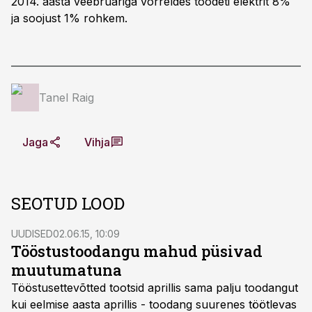
2014. aasta veebruariga võrreldes toodeti elektrit 8%
ja soojust 1% rohkem.
Tanel Raig
Jaga
Vihja
SEOTUD LOOD
UUDISED
02.06.15, 10:09
Tööstustoodangu mahud püsivad
muutumatuna
Tööstusettevõtted tootsid aprillis sama palju toodangut
kui eelmise aasta aprillis - toodang suurenes töötlevas