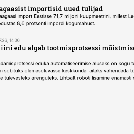
agaasist importisid uued tulijad
gaasi import Eestisse 71,7 miljoni kuupmeetrini, millest Le
dustas 8,6 protsenti impordi kogumahust.
7.26, 14:36
ini edu algab tootmisprotsessi mõistmises
damisprotsessi eduka automatiseerimise aluseks on kogu t
m sobituks olemasolevasse keskkonda, aitaks vähendada tö
te tulevasteks arenguteks. Lihtsalt roboti lisamine enamasti
a tööstuse automatiseerimislahenduste arendaja Smitech OÜ