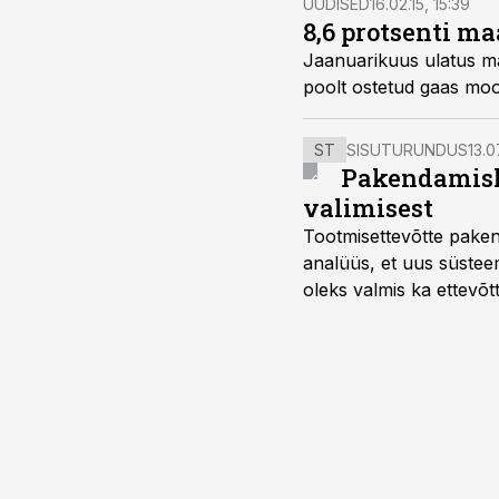
UUDISED
16.02.15, 15:39
8,6 protsenti ma
Jaanuarikuus ulatus maa
poolt ostetud gaas moo
ST
SISUTURUNDUS
13.0
Pakendamisli
valimisest
Tootmisettevõtte paken
analüüs, et uus süstee
oleks valmis ka ettevõt
too, nendib tootmise j
Mitendorf.