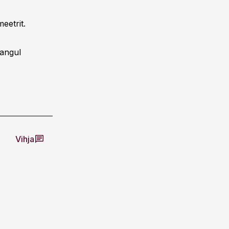
eetrit.
nangul
Vihja