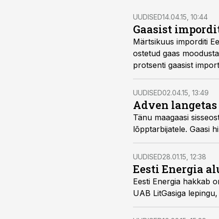
UUDISED
14.04.15, 10:44
Gaasist impordit
Märtsikuus imporditi Ee
ostetud gaas moodustas
protsenti gaasist import
UUDISED
02.04.15, 13:49
Adven langetas
Tänu maagaasi sisseos
lõpptarbijatele. Gaasi h
UUDISED
28.01.15, 12:38
Eesti Energia a
Eesti Energia hakkab om
UAB LitGasiga lepingu, m