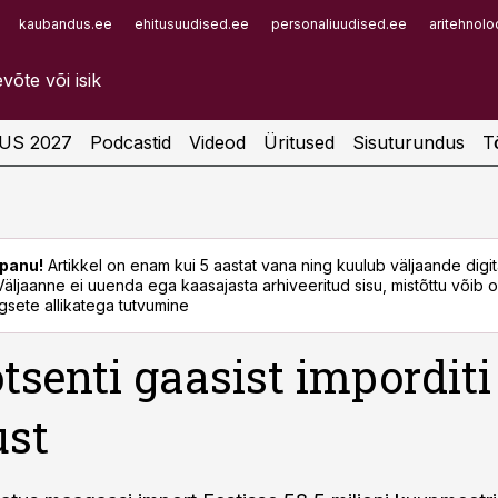
kaubandus.ee
ehitusuudised.ee
personaliuudised.ee
aritehnolo
Infopank
Radar
US 2027
Podcastid
Videod
Üritused
Sisuturundus
T
panu!
Artikkel on enam kui 5 aastat vana ning kuulub väljaande digi
. Väljaanne ei uuenda ega kaasajasta arhiveeritud sisu, mistõttu võib ol
sete allikatega tutvumine
otsenti gaasist imporditi
ust