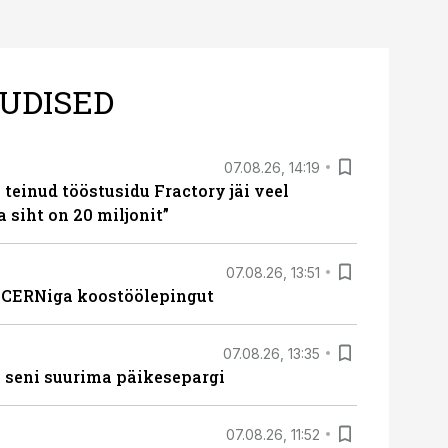
UDISED
07.08.26, 14:19
teinud tööstusidu Fractory jäi veel
a siht on 20 miljonit”
07.08.26, 13:51
s CERNiga koostöölepingut
07.08.26, 13:35
 seni suurima päikesepargi
07.08.26, 11:52