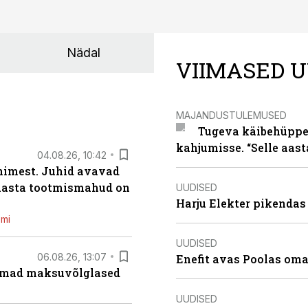
Nädal
VIIMASED U
MAJANDUSTULEMUSED
Tugeva käibehüppe 
kahjumisse. “Selle aast
04.08.26, 10:42
inimest. Juhid avavad
 aasta tootmismahud on
UUDISED
Harju Elekter pikenda
emi
UUDISED
06.08.26, 13:07
Enefit avas Poolas oma
uremad maksuvõlglased
UUDISED