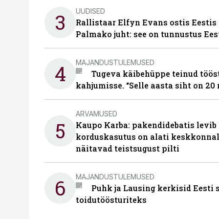
UUDISED
3
Rallistaar Elfyn Evans ostis Eestis
Palmako juht: see on tunnustus Ees
MAJANDUSTULEMUSED
4
Tugeva käibehüppe teinud tööst
kahjumisse. “Selle aasta siht on 20 
ARVAMUSED
5
Kaupo Karba: pakendidebatis levib 
korduskasutus on alati keskkonna
näitavad teistsugust pilti
MAJANDUSTULEMUSED
6
Puhk ja Lausing kerkisid Eesti
toidutöösturiteks