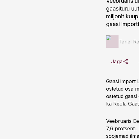
Veebruaris u
gaasituru uu
miljonit kuu
gaasi importi
Tanel Ra
Jaga
Gaasi import L
ostetud osa m
ostetud gaasi
ka Reola Gaas
Veebruaris Ee
7,6 protsenti
soojemad ilma