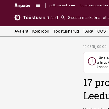
pollumajandus.ee
logistikauudised.ee
kaubandus.ee
imelineajalugu.ee
kinnisvarauudised.ee
imelineteadus.ee
Avaleht
Kõik lood
Tööstusharud
TARK TÖÖST
cebook
cebook
19.03.15, 09:09
Twitter)
Twitter)
Tähele
kedIn
kedIn
arhiivi
kaasaeg
ail
ail
17 pr
k
k
Leed