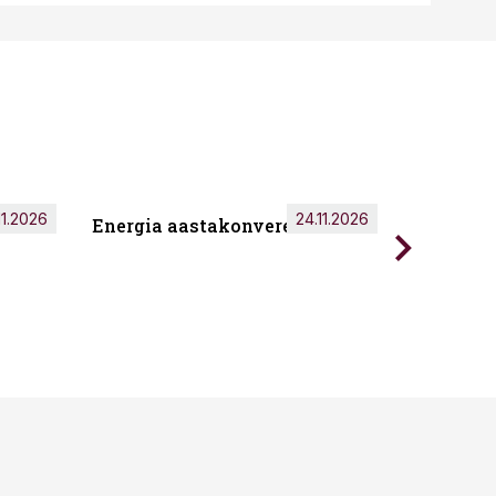
11.2026
24.11.2026
Energia aastakonverents 2026
Tark töö