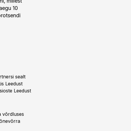
i, millest
aaegu 10
protsendi
tnersi sealt
is Leedust
sioste Leedust
a võrdluses
mõnevõrra