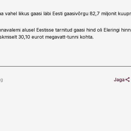
a vahel liikus gaasi läbi Eesti gaasivõrgu 82,7 miljonit kuupm
nnavalemi alusel Eestisse tarnitud gaasi hind oli Eleringi hin
skmiselt 30,10 eurot megavatt-tunni kohta.
ig
Jaga