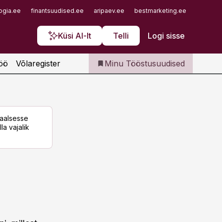
Iseteenindus
ogia.ee
finantsuudised.ee
aripaev.ee
bestmarketing.ee
finantsu
Telli Tööstusuudised
Küsi AI-lt
Telli
Logi sisse
öö
Võlaregister
Minu Tööstusuudised
taalsesse
la vajalik