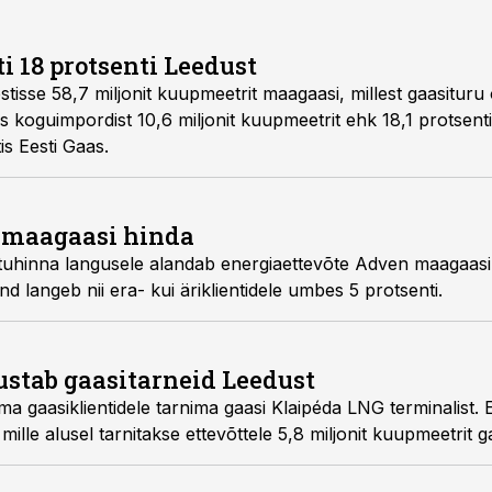
i 18 protsenti Leedust
stisse 58,7 miljonit kuupmeetrit maagaasi, millest gaasituru 
 koguimpordist 10,6 miljonit kuupmeetrit ehk 18,1 protsenti
is Eesti Gaas.
 maagaasi hinda
tuhinna langusele alandab energiaettevõte Adven maagaasi
ind langeb nii era- kui äriklientidele umbes 5 protsenti.
lustab gaasitarneid Leedust
a gaasiklientidele tarnima gaasi Klaipéda LNG terminalist. Ee
ille alusel tarnitakse ettevõttele 5,8 miljonit kuupmeetrit ga