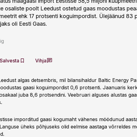
latus maagaasi import Eestisse 58,5 miljoni kuupmeetrin
te osaliste poolt Leedust ostetud gaas moodustas pe
pmeetrit ehk 17 protsenti koguimpordist. Ülejäänud 83 
jaks oli Eesti Gaas.
ig
Salvesta
Vihja
eedust algas detsembris, mil bilansihaldur Baltic Energy Par
oodustas gaasi koguimpordist 0,6 protsenti. Jaanuaris kerk
 osakaal juba 8,6 protsendini. Veebruari alguses alustas gaa
.
stisse imporditud gaasi kogumaht vähenes möödunud aast
. Languse üheks põhjuseks olid eelmise aastaga võrreldes 
d.