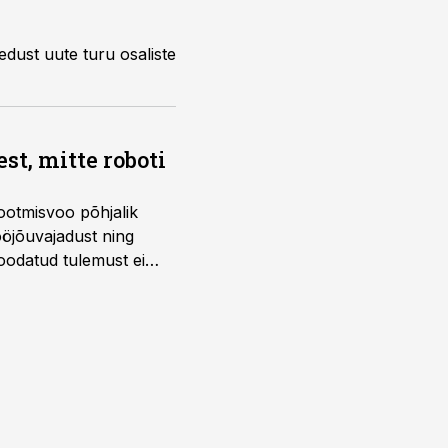
edust uute turu osaliste
t, mitte roboti
ootmisvoo põhjalik
öjõuvajadust ning
 oodatud tulemust ei
 tegevjuht Sander