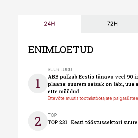
24H
72H
ENIMLOETUD
SUUR LUGU
ABB palkab Eestis tänavu veel 90 
1
plaane: suurem seisak on läbi, uue
ette müüdud
Ettevõte muutis tootmistöötajate palgasüste
TOP
2
TOP 231 | Eesti tööstussektori su