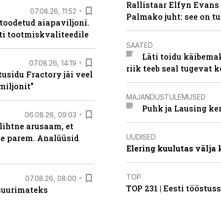
Rallistaar Elfyn Evans 
07.08.26, 11:52
Palmako juht: see on t
 toodetud aiapaviljoni.
ti tootmiskvaliteedile
SAATED
Läti toidu käibema
07.08.26, 14:19
riik teeb seal tugevat k
usidu Fractory jäi veel
miljonit”
MAJANDUSTULEMUSED
Puhk ja Lausing ke
06.08.26, 09:03
lihtne arusaam, et
UUDISED
le parem. Analüüsid
Elering kuulutas välja
TOP
07.08.26, 08:00
TOP 231 | Eesti tööstu
 suurimateks