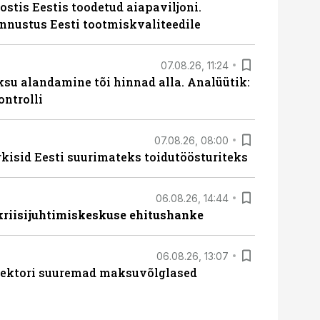
ostis Eestis toodetud aiapaviljoni.
unnustus Eesti tootmiskvaliteedile
07.08.26, 11:24
ksu alandamine tõi hinnad alla. Analüütik:
ontrolli
07.08.26, 08:00
rkisid Eesti suurimateks toidutöösturiteks
06.08.26, 14:44
 kriisijuhtimiskeskuse ehitushanke
06.08.26, 13:07
ssektori suuremad maksuvõlglased