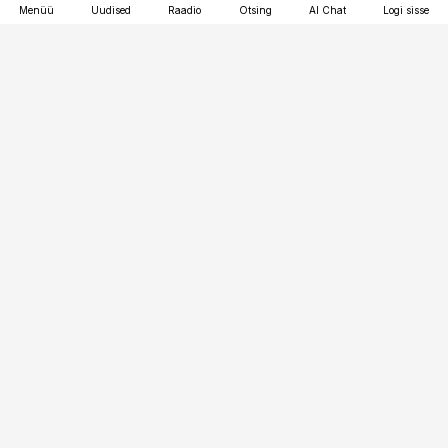
Menüü
Uudised
Raadio
Otsing
AI Chat
Logi sisse
Vana-Lõuna 39/1, 19094 Tallinn
(+372) 667 0111
toostusuudised@toostusuudised.ee
Telli
Reklaam
Firmast
Sisu kasutamisõigused
Ajakirjaniku
eetikakoodeks
Üldtingimused
Privaatsustingimused
Küpsiste poliitika
KKK
Eesti Meediaettevõtete
Eelistuste haldamine
Liit