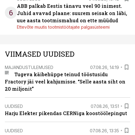
ABB palkab Eestis tänavu veel 90 inimest.
6
Juhid avavad plaane: suurem seisak on läbi,
uue aasta tootmismahud on ette müüdud
Ettevõte muutis tootmistöötajate palgasüsteemi
VIIMASED UUDISED
MAJANDUSTULEMUSED
07.08.26, 14:19
Tugeva käibehüppe teinud tööstusidu
Fractory jäi veel kahjumisse. “Selle aasta siht on
20 miljonit”
UUDISED
07.08.26, 13:51
Harju Elekter pikendas CERNiga koostöölepingut
UUDISED
07.08.26, 13:35