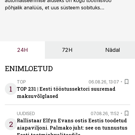
automatiseerimise aluseks on kogu tootmisvoo
põhjalik analüüs, et uus süsteem sobituks
olemasolevasse keskkonda, aitaks vähendada
tööjõuvajadust ning oleks valmis ka ettevõtte
tulevasteks arenguteks. Lihtsalt roboti lisamine
enamasti oodatud tulemust ei too, nendib tootmise ja
tööstuse automatiseerimislahenduste arendaja Smitech
24H
72H
Nädal
OÜ tegevjuht Sander Mitendorf.
ENIMLOETUD
TOP
06.08.26, 13:07
1
TOP 231 | Eesti tööstussektori suuremad
maksuvõlglased
UUDISED
07.08.26, 11:52
Rallistaar Elfyn Evans ostis Eestis toodetud
2
aiapaviljoni. Palmako juht: see on tunnustus
Eesti tootmiskvaliteedile