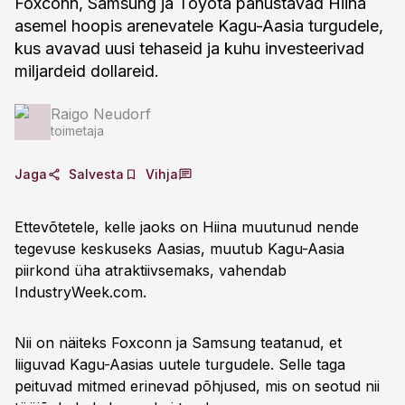
Foxconn, Samsung ja Toyota panustavad Hiina
asemel hoopis arenevatele Kagu-Aasia turgudele,
kus avavad uusi tehaseid ja kuhu investeerivad
miljardeid dollareid.
Raigo Neudorf
toimetaja
Jaga
Salvesta
Vihja
Ettevõtetele, kelle jaoks on Hiina muutunud nende
tegevuse keskuseks Aasias, muutub Kagu-Aasia
piirkond üha atraktiivsemaks, vahendab
IndustryWeek.com.
Nii on näiteks Foxconn ja Samsung teatanud, et
liiguvad Kagu-Aasias uutele turgudele. Selle taga
peituvad mitmed erinevad põhjused, mis on seotud nii