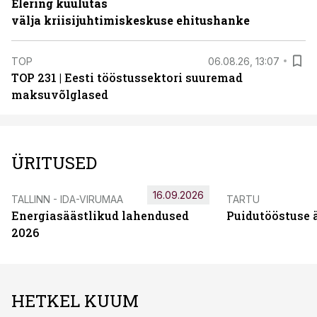
Elering kuulutas
välja kriisijuhtimiskeskuse ehitushanke
TOP
06.08.26, 13:07
TOP 231 | Eesti tööstussektori suuremad
maksuvõlglased
ÜRITUSED
16.09.2026
TALLINN - IDA-VIRUMAA
TARTU
Energiasäästlikud lahendused
Puidutööstuse 
2026
HETKEL KUUM