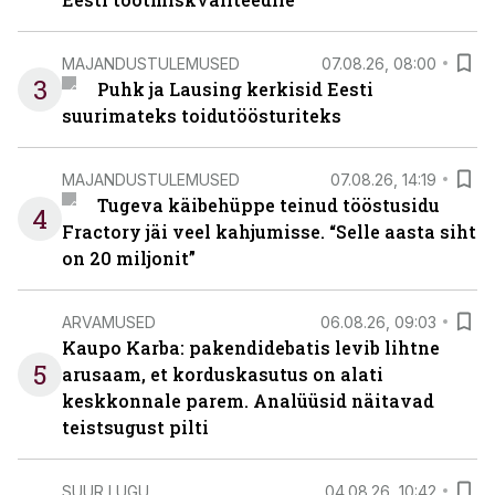
MAJANDUSTULEMUSED
07.08.26, 08:00
3
Puhk ja Lausing kerkisid Eesti
suurimateks toidutöösturiteks
MAJANDUSTULEMUSED
07.08.26, 14:19
Tugeva käibehüppe teinud tööstusidu
4
Fractory jäi veel kahjumisse. “Selle aasta siht
on 20 miljonit”
ARVAMUSED
06.08.26, 09:03
Kaupo Karba: pakendidebatis levib lihtne
5
arusaam, et korduskasutus on alati
keskkonnale parem. Analüüsid näitavad
teistsugust pilti
SUUR LUGU
04.08.26, 10:42