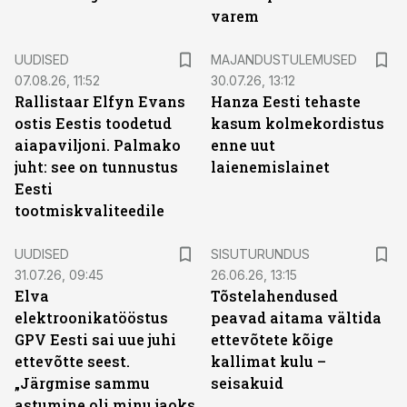
varem
UUDISED
MAJANDUSTULEMUSED
07.08.26, 11:52
30.07.26, 13:12
Rallistaar Elfyn Evans
Hanza Eesti tehaste
ostis Eestis toodetud
kasum kolmekordistus
aiapaviljoni. Palmako
enne uut
juht: see on tunnustus
laienemislainet
Eesti
tootmiskvaliteedile
ST
UUDISED
SISUTURUNDUS
31.07.26, 09:45
26.06.26, 13:15
Elva
Tõstelahendused
elektroonikatööstus
peavad aitama vältida
GPV Eesti sai uue juhi
ettevõtete kõige
ettevõtte seest.
kallimat kulu –
„Järgmise sammu
seisakuid
astumine oli minu jaoks