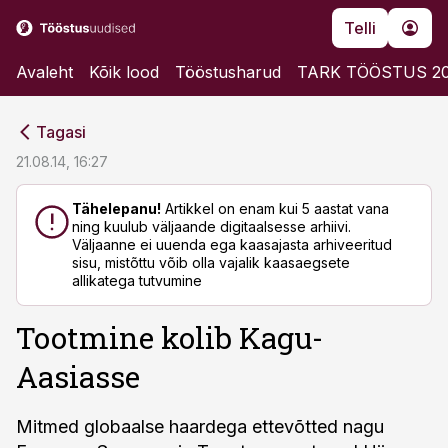
Telli
Avaleht
Kõik lood
Tööstusharud
TARK TÖÖSTUS 2
cebook
cebook
Tagasi
Twitter)
Twitter)
21.08.14, 16:27
kedIn
kedIn
Tähelepanu!
Artikkel on enam kui 5 aastat vana
ning kuulub väljaande digitaalsesse arhiivi.
ail
ail
Väljaanne ei uuenda ega kaasajasta arhiveeritud
sisu, mistõttu võib olla vajalik kaasaegsete
k
k
allikatega tutvumine
Tootmine kolib Kagu-
Aasiasse
Mitmed globaalse haardega ettevõtted nagu