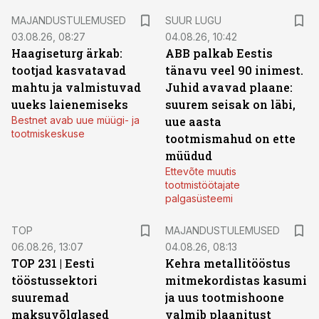
MAJANDUSTULEMUSED
SUUR LUGU
03.08.26, 08:27
04.08.26, 10:42
Haagiseturg ärkab:
ABB palkab Eestis
tootjad kasvatavad
tänavu veel 90 inimest.
mahtu ja valmistuvad
Juhid avavad plaane:
uueks laienemiseks
suurem seisak on läbi,
Bestnet avab uue müügi- ja
uue aasta
tootmiskeskuse
tootmismahud on ette
müüdud
Ettevõte muutis
tootmistöötajate
palgasüsteemi
TOP
MAJANDUSTULEMUSED
06.08.26, 13:07
04.08.26, 08:13
TOP 231 | Eesti
Kehra metallitööstus
tööstussektori
mitmekordistas kasumi
suuremad
ja uus tootmishoone
maksuvõlglased
valmib plaanitust