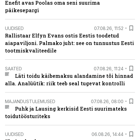
Enefit avas Poolas oma seni suurima
päikesepargi
UUDISED
07.08.26, 11:52
Rallistaar Elfyn Evans ostis Eestis toodetud
aiapaviljoni. Palmako juht: see on tunnustus Eesti
tootmiskvaliteedile
SAATED
07.08.26, 11:24
Läti toidu käibemaksu alandamine tõi hinnad
alla. Analüütik: riik teeb seal tugevat kontrolli
MAJANDUSTULEMUSED
07.08.26, 08:00
Puhk ja Lausing kerkisid Eesti suurimateks
toidutöösturiteks
UUDISED
06.08.26, 14:44