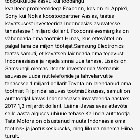
tööjõukulude kasvu kui toodangu
kvaliteediprobleemidega.Foxconn, kes on nii Apple’i,
Sony kui Nokia koostööpartner Aasias, teatas
kavatsusest investeerida Indoneesias asuvatesse
tehastesse 1 miljard dollarit. Foxconni eesmärgiks on
vähendada oma tootmist Hiinas, kus ettevõttel on
palgal täna ca miljon töötajat.Samsung Electronics
teatas samuti, et kavatseb laiendada oma tegevust
Indoneesiasse ja rajada sinna uue tehase. Lisaks on
Samsungil olemas litsents investeerida Vietnamis
asuvasse uude nutitelefonide ja tahvelarvutite
tehasesse 1 miljard dollarit.Toyota on laiendanud oma
tootmist Filipiinidel asuvas tootmisüksuses, samuti on
autotootjal kavas Indoneesiasse investeerida aastaks
2017 1,3 miljardit dollarit. Lääne-Javas avas ettevõte
selle aasta alguses uhiuue tehase.Ka India autotootja
Tata Motors on otsustanud muuta Indoneesia oma
tootmis- ja jaotuskeskuseks, ning liikuda minema Hiina
turult.