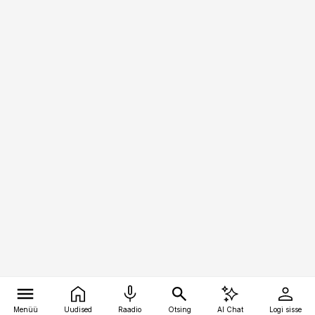
Menüü
Uudised
Raadio
Otsing
AI Chat
Logi sisse