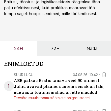
Ehitus-, tööstus- ja logistikasektoris räägitakse täna
palju efektiivsusest, kuid praktikas määravad töö
tempo sageli hoopis seadmed, mille töökindlusest
sõltub kogu objekti või tootmise sujuvus. Kui tõstuk
seisab, töö katkeb või masin ei vasta töötingimustele,
ei tähenda see ettevõtte jaoks ainult tehnilist
probleemi, vaid otsest rahalist kulu, venivaid tähtaegu
ja suuremaid riske tööohutusele.
24H
72H
Nädal
ENIMLOETUD
SUUR LUGU
04.08.26, 10:42
ABB palkab Eestis tänavu veel 90 inimest.
1
Juhid avavad plaane: suurem seisak on läbi,
uue aasta tootmismahud on ette müüdud
Ettevõte muutis tootmistöötajate palgasüsteemi