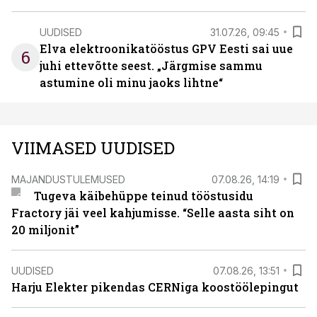
UUDISED
31.07.26, 09:45
Elva elektroonikatööstus GPV Eesti sai uue
6
juhi ettevõtte seest. „Järgmise sammu
astumine oli minu jaoks lihtne“
VIIMASED UUDISED
MAJANDUSTULEMUSED
07.08.26, 14:19
Tugeva käibehüppe teinud tööstusidu
Fractory jäi veel kahjumisse. “Selle aasta siht on
20 miljonit”
UUDISED
07.08.26, 13:51
Harju Elekter pikendas CERNiga koostöölepingut