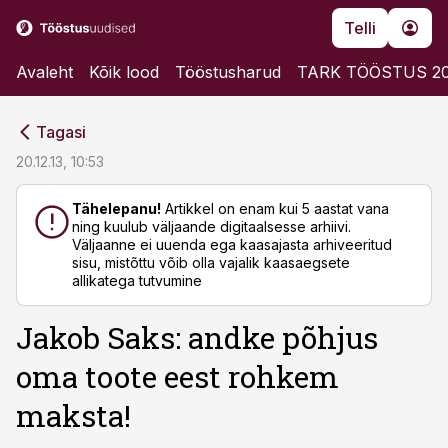
Telli
Avaleht
Kõik lood
Tööstusharud
TARK TÖÖSTUS 2
cebook
cebook
Tagasi
Twitter)
Twitter)
20.12.13, 10:53
kedIn
kedIn
Tähelepanu!
Artikkel on enam kui 5 aastat vana
ning kuulub väljaande digitaalsesse arhiivi.
ail
ail
Väljaanne ei uuenda ega kaasajasta arhiveeritud
sisu, mistõttu võib olla vajalik kaasaegsete
k
k
allikatega tutvumine
Jakob Saks: andke põhjus
oma toote eest rohkem
maksta!