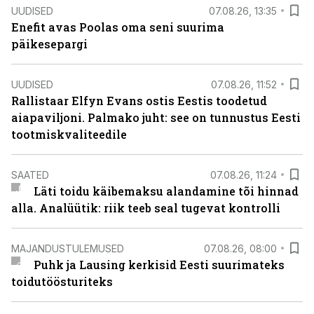
UUDISED
07.08.26, 13:35
Enefit avas Poolas oma seni suurima
päikesepargi
UUDISED
07.08.26, 11:52
Rallistaar Elfyn Evans ostis Eestis toodetud
aiapaviljoni. Palmako juht: see on tunnustus Eesti
tootmiskvaliteedile
SAATED
07.08.26, 11:24
Läti toidu käibemaksu alandamine tõi hinnad
alla. Analüütik: riik teeb seal tugevat kontrolli
MAJANDUSTULEMUSED
07.08.26, 08:00
Puhk ja Lausing kerkisid Eesti suurimateks
toidutöösturiteks