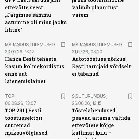
ettevõtte seest.
valmib plaanitust
„Järgmise sammu
varem
astumine oli minu jaoks
lihtne“
MAJANDUSTULEMUSED
MAJANDUSTULEMUSED
30.07.26, 13:12
31.07.26, 08:20
Hanza Eesti tehaste
Autotööstuse nõrkus
kasum kolmekordistus
Eesti tarnijaid võrdselt
enne uut
ei tabanud
laienemislainet
ST
TOP
SISUTURUNDUS
06.08.26, 13:07
26.06.26, 13:15
TOP 231 | Eesti
Tõstelahendused
tööstussektori
peavad aitama vältida
suuremad
ettevõtete kõige
maksuvõlglased
kallimat kulu –