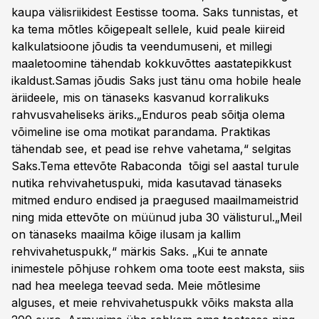
kaupa välisriikidest Eestisse tooma. Saks tunnistas, et
ka tema mõtles kõigepealt sellele, kuid peale kiireid
kalkulatsioone jõudis ta veendumuseni, et millegi
maaletoomine tähendab kokkuvõttes aastatepikkust
ikaldust.Samas jõudis Saks just tänu oma hobile heale
äriideele, mis on tänaseks kasvanud korralikuks
rahvusvaheliseks äriks.„Enduros peab sõitja olema
võimeline ise oma motikat parandama. Praktikas
tähendab see, et pead ise rehve vahetama,“ selgitas
Saks.Tema ettevõte Rabaconda tõigi sel aastal turule
nutika rehvivahetuspuki, mida kasutavad tänaseks
mitmed enduro endised ja praegused maailmameistrid
ning mida ettevõte on müünud juba 30 välisturul.„Meil
on tänaseks maailma kõige ilusam ja kallim
rehvivahetuspukk,“ märkis Saks. „Kui te annate
inimestele põhjuse rohkem oma toote eest maksta, siis
nad hea meelega teevad seda. Meie mõtlesime
alguses, et meie rehvivahetuspukk võiks maksta alla