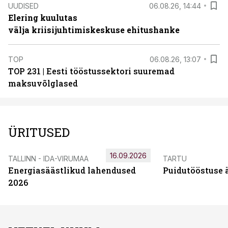
UUDISED
06.08.26, 14:44
Elering kuulutas
välja kriisijuhtimiskeskuse ehitushanke
TOP
06.08.26, 13:07
TOP 231 | Eesti tööstussektori suuremad
maksuvõlglased
ÜRITUSED
16.09.2026
TALLINN - IDA-VIRUMAA
TARTU
Energiasäästlikud lahendused
Puidutööstuse 
2026