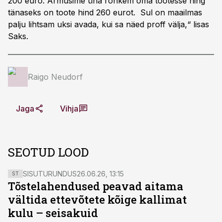
200 euro. Armusime üha rohkem oma tootesse ning
tänaseks on toote hind 260 eurot. Sul on maailmas
palju lihtsam uksi avada, kui sa näed proff välja,“ lisas
Saks.
Raigo Neudorf
Jaga
Vihja
SEOTUD LOOD
SISUTURUNDUS
26.06.26, 13:15
ST
Tõstelahendused peavad aitama
vältida ettevõtete kõige kallimat
kulu – seisakuid