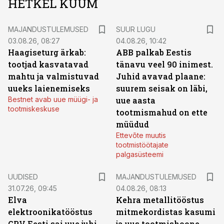
HETKEL KUUM
MAJANDUSTULEMUSED
SUUR LUGU
03.08.26, 08:27
04.08.26, 10:42
Haagiseturg ärkab:
ABB palkab Eestis
tootjad kasvatavad
tänavu veel 90 inimest.
mahtu ja valmistuvad
Juhid avavad plaane:
uueks laienemiseks
suurem seisak on läbi,
Bestnet avab uue müügi- ja
uue aasta
tootmiskeskuse
tootmismahud on ette
müüdud
Ettevõte muutis
tootmistöötajate
palgasüsteemi
UUDISED
MAJANDUSTULEMUSED
31.07.26, 09:45
04.08.26, 08:13
Elva
Kehra metallitööstus
elektroonikatööstus
mitmekordistas kasumi
GPV Eesti sai uue juhi
ja uus tootmishoone