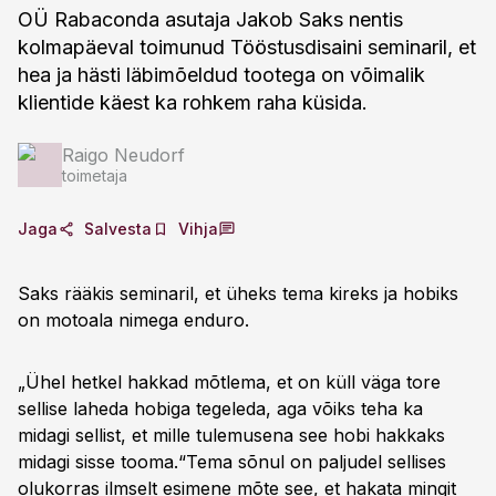
OÜ Rabaconda asutaja Jakob Saks nentis
kolmapäeval toimunud Tööstusdisaini seminaril, et
hea ja hästi läbimõeldud tootega on võimalik
klientide käest ka rohkem raha küsida.
Raigo Neudorf
toimetaja
Jaga
Salvesta
Vihja
Saks rääkis seminaril, et üheks tema kireks ja hobiks
on motoala nimega enduro.
„Ühel hetkel hakkad mõtlema, et on küll väga tore
sellise laheda hobiga tegeleda, aga võiks teha ka
midagi sellist, et mille tulemusena see hobi hakkaks
midagi sisse tooma.“Tema sõnul on paljudel sellises
olukorras ilmselt esimene mõte see, et hakata mingit