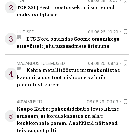
TOP
06.08.26, 13:07
2
TOP 231 | Eesti tööstussektori suuremad
maksuvõlglased
UUDISED
06.08.26, 10:29
3
ETS Nord omandas Soome omanikega
ettevõttelt jahutusseadmete ärisuuna
MAJANDUSTULEMUSED
04.08.26, 08:13
Kehra metallitööstus mitmekordistas
4
kasumi ja uus tootmishoone valmib
plaanitust varem
ARVAMUSED
06.08.26, 09:03
Kaupo Karba: pakendidebatis levib lihtne
5
arusaam, et korduskasutus on alati
keskkonnale parem. Analüüsid näitavad
teistsugust pilti