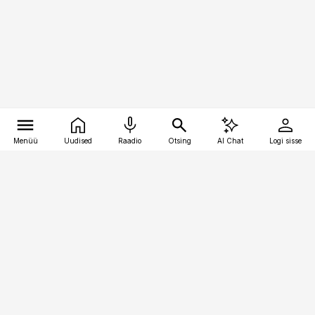
Menüü
Uudised
Raadio
Otsing
AI Chat
Logi sisse
Vana-Lõuna 39/1, 19094 Tallinn
(+372) 667 0111
toostusuudised@toostusuudised.ee
Telli
Reklaam
Firmast