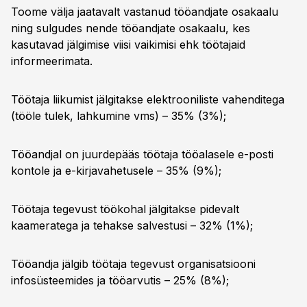
Toome välja jaatavalt vastanud tööandjate osakaalu
ning sulgudes nende tööandjate osakaalu, kes
kasutavad jälgimise viisi vaikimisi ehk töötajaid
informeerimata.
Töötaja liikumist jälgitakse elektrooniliste vahenditega
(tööle tulek, lahkumine vms) – 35% (3%);
Tööandjal on juurdepääs töötaja tööalasele e-posti
kontole ja e-kirjavahetusele – 35% (9%);
Töötaja tegevust töökohal jälgitakse pidevalt
kaameratega ja tehakse salvestusi – 32% (1%);
Tööandja jälgib töötaja tegevust organisatsiooni
infosüsteemides ja tööarvutis – 25% (8%);