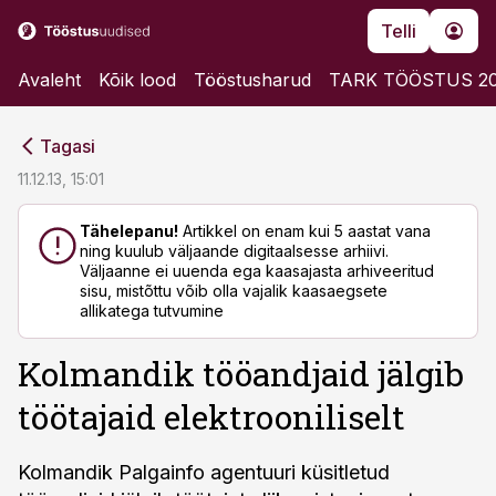
Telli
Avaleht
Kõik lood
Tööstusharud
TARK TÖÖSTUS 2
cebook
cebook
Tagasi
Twitter)
Twitter)
11.12.13, 15:01
kedIn
kedIn
Tähelepanu!
Artikkel on enam kui 5 aastat vana
ning kuulub väljaande digitaalsesse arhiivi.
ail
ail
Väljaanne ei uuenda ega kaasajasta arhiveeritud
sisu, mistõttu võib olla vajalik kaasaegsete
k
k
allikatega tutvumine
Kolmandik tööandjaid jälgib
töötajaid elektrooniliselt
Kolmandik Palgainfo agentuuri küsitletud