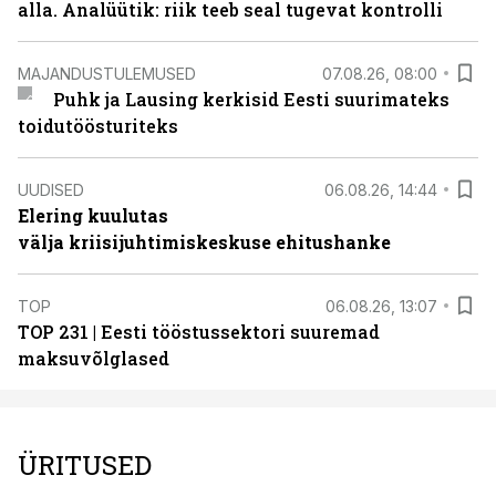
alla. Analüütik: riik teeb seal tugevat kontrolli
MAJANDUSTULEMUSED
07.08.26, 08:00
Puhk ja Lausing kerkisid Eesti suurimateks
toidutöösturiteks
UUDISED
06.08.26, 14:44
Elering kuulutas
välja kriisijuhtimiskeskuse ehitushanke
TOP
06.08.26, 13:07
TOP 231 | Eesti tööstussektori suuremad
maksuvõlglased
ÜRITUSED