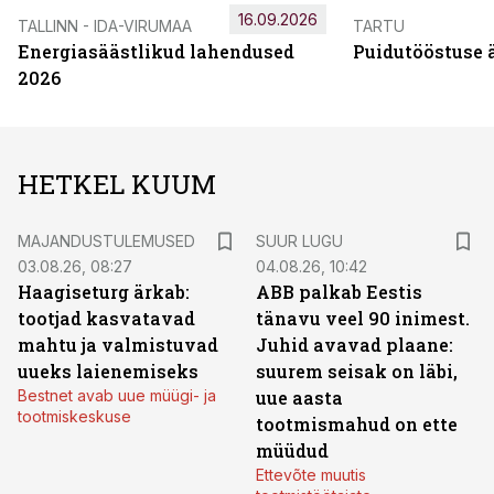
16.09.2026
TALLINN - IDA-VIRUMAA
TARTU
Energiasäästlikud lahendused
Puidutööstuse 
2026
HETKEL KUUM
MAJANDUSTULEMUSED
SUUR LUGU
03.08.26, 08:27
04.08.26, 10:42
Haagiseturg ärkab:
ABB palkab Eestis
tootjad kasvatavad
tänavu veel 90 inimest.
mahtu ja valmistuvad
Juhid avavad plaane:
uueks laienemiseks
suurem seisak on läbi,
Bestnet avab uue müügi- ja
uue aasta
tootmiskeskuse
tootmismahud on ette
müüdud
Ettevõte muutis