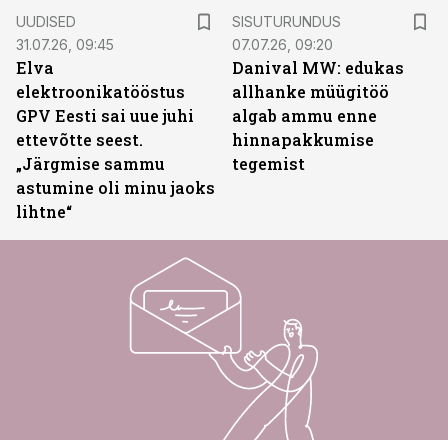
ST
UUDISED
SISUTURUNDUS
31.07.26, 09:45
07.07.26, 09:20
Elva
Danival MW: edukas
elektroonikatööstus
allhanke müügitöö
GPV Eesti sai uue juhi
algab ammu enne
ettevõtte seest.
hinnapakkumise
„Järgmise sammu
tegemist
astumine oli minu jaoks
lihtne“