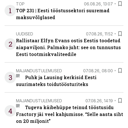
TOP
06.08.26, 13:07
1
TOP 231 | Eesti tööstussektori suuremad
maksuvõlglased
UUDISED
07.08.26, 11:52
Rallistaar Elfyn Evans ostis Eestis toodetud
2
aiapaviljoni. Palmako juht: see on tunnustus
Eesti tootmiskvaliteedile
MAJANDUSTULEMUSED
07.08.26, 08:00
3
Puhk ja Lausing kerkisid Eesti
suurimateks toidutöösturiteks
MAJANDUSTULEMUSED
07.08.26, 14:19
Tugeva käibehüppe teinud tööstusidu
4
Fractory jäi veel kahjumisse. “Selle aasta siht
on 20 miljonit”