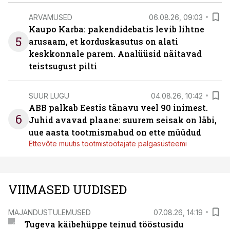
ARVAMUSED
06.08.26, 09:03
Kaupo Karba: pakendidebatis levib lihtne
5
arusaam, et korduskasutus on alati
keskkonnale parem. Analüüsid näitavad
teistsugust pilti
SUUR LUGU
04.08.26, 10:42
ABB palkab Eestis tänavu veel 90 inimest.
6
Juhid avavad plaane: suurem seisak on läbi,
uue aasta tootmismahud on ette müüdud
Ettevõte muutis tootmistöötajate palgasüsteemi
VIIMASED UUDISED
MAJANDUSTULEMUSED
07.08.26, 14:19
Tugeva käibehüppe teinud tööstusidu