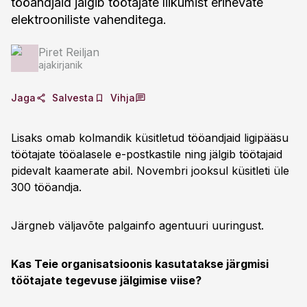
tööandjaid jälgib töötajate liikumist erinevate
elektrooniliste vahenditega.
Piret Reiljan
ajakirjanik
Jaga
Salvesta
Vihja
Lisaks omab kolmandik küsitletud tööandjaid ligipääsu
töötajate tööalasele e-postkastile ning jälgib töötajaid
pidevalt kaamerate abil. Novembri jooksul küsitleti üle
300 tööandja.
Järgneb väljavõte palgainfo agentuuri uuringust.
Kas Teie organisatsioonis kasutatakse järgmisi
töötajate tegevuse jälgimise viise?