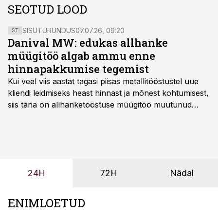
SEOTUD LOOD
SISUTURUNDUS
07.07.26, 09:20
ST
Danival MW: edukas allhanke
müügitöö algab ammu enne
hinnapakkumise tegemist
Kui veel viis aastat tagasi piisas metallitööstustel uue
kliendi leidmiseks heast hinnast ja mõnest kohtumisest,
siis täna on allhanketööstuse müügitöö muutunud
märksa pikemaks ja süsteemsemaks. Konkurents on
kasvanud, kliendid kaaluvad otsuseid põhjalikumalt
ning partnerit ei valita enam ainult tootmisvõimekuse
või hinnakirja järgi.
24H
72H
Nädal
ENIMLOETUD