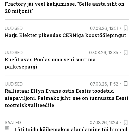
Fractory jäi veel kahjumisse. “Selle aasta siht on
20 miljonit”
UUDISED
07.08.26, 13:51
Harju Elekter pikendas CERNiga koostöölepingut
UUDISED
07.08.26, 13:35
Enefit avas Poolas oma seni suurima
päikesepargi
UUDISED
07.08.26, 11:52
Rallistaar Elfyn Evans ostis Eestis toodetud
aiapaviljoni. Palmako juht: see on tunnustus Eesti
tootmiskvaliteedile
SAATED
07.08.26, 11:24
Läti toidu käibemaksu alandamine tõi hinnad