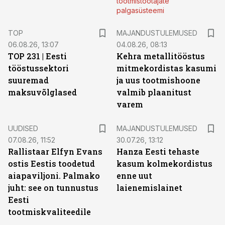
tootmistöötajate
palgasüsteemi
TOP
MAJANDUSTULEMUSED
06.08.26, 13:07
04.08.26, 08:13
TOP 231 | Eesti
Kehra metallitööstus
tööstussektori
mitmekordistas kasumi
suuremad
ja uus tootmishoone
maksuvõlglased
valmib plaanitust
varem
UUDISED
MAJANDUSTULEMUSED
07.08.26, 11:52
30.07.26, 13:12
Rallistaar Elfyn Evans
Hanza Eesti tehaste
ostis Eestis toodetud
kasum kolmekordistus
aiapaviljoni. Palmako
enne uut
juht: see on tunnustus
laienemislainet
Eesti
tootmiskvaliteedile