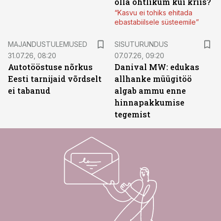
olla ohtlikum kui kriis?
“Kasvu ei tohiks ehitada
ebastabiilsele süsteemile”
ST
MAJANDUSTULEMUSED
SISUTURUNDUS
31.07.26, 08:20
07.07.26, 09:20
Autotööstuse nõrkus
Danival MW: edukas
Eesti tarnijaid võrdselt
allhanke müügitöö
ei tabanud
algab ammu enne
hinnapakkumise
tegemist