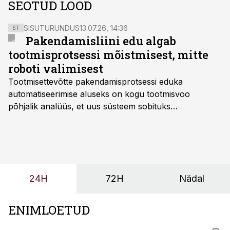
SEOTUD LOOD
SISUTURUNDUS
13.07.26, 14:36
ST
Pakendamisliini edu algab
tootmisprotsessi mõistmisest, mitte
roboti valimisest
Tootmisettevõtte pakendamisprotsessi eduka
automatiseerimise aluseks on kogu tootmisvoo
põhjalik analüüs, et uus süsteem sobituks
olemasolevasse keskkonda, aitaks vähendada
tööjõuvajadust ning oleks valmis ka ettevõtte
tulevasteks arenguteks. Lihtsalt roboti lisamine
enamasti oodatud tulemust ei too, nendib tootmise ja
tööstuse automatiseerimislahenduste arendaja Smitech
24H
72H
Nädal
OÜ tegevjuht Sander Mitendorf.
ENIMLOETUD