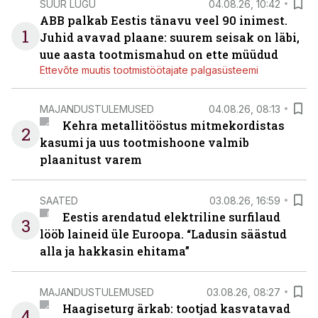
SUUR LUGU
04.08.26, 10:42
ABB palkab Eestis tänavu veel 90 inimest.
1
Juhid avavad plaane: suurem seisak on läbi,
uue aasta tootmismahud on ette müüdud
Ettevõte muutis tootmistöötajate palgasüsteemi
MAJANDUSTULEMUSED
04.08.26, 08:13
Kehra metallitööstus mitmekordistas
2
kasumi ja uus tootmishoone valmib
plaanitust varem
SAATED
03.08.26, 16:59
Eestis arendatud elektriline surfilaud
3
lööb laineid üle Euroopa. “Ladusin säästud
alla ja hakkasin ehitama”
MAJANDUSTULEMUSED
03.08.26, 08:27
Haagiseturg ärkab: tootjad kasvatavad
4