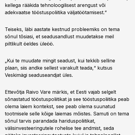
kellega rääkida tehnoloogilisest arengust või
adekvaatse tööstuspoliitika väljatöötamisest.“
Teiseks, läbi aastate kestnud probleemiks on tema
sõnul tõsiasi, et seadusandlust muudetakse meil
piltlikult öeldes üleöö.
„Kui te muudate mingit seadust, kui tekkib selline
plaan, siis andke sellest varakult teada,“ kutsus
Veskimägi seaduseandjat üles.
Ettevõtja Raivo Vare märkis, et Eesti vajab selgelt
sõnastatud tööstuspoliitikat ja see tööstuspoliitika peab
olema laiem kontekst, see peab olema suunatud
tootmisele selle kõige laiemas mõistes. Samuti on tema
sõnul tarvis parandada hariduspoliitikat,
välisinvesteeringutele rohelise tee andmist, seda