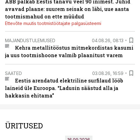
ABB palkab Eestis tänavu veel 90 inimest. Juhid
avavad plaane: suurem seisak on läbi, uue aasta
tootmismahud on ette müüdud
Ettevõte muutis tootmistöötajate palgasüsteemi
MAJANDUSTULEMUSED
04.08.26, 08:13
Kehra metallitööstus mitmekordistas kasumi
ja uus tootmishoone valmib plaanitust varem
SAATED
03.08.26, 16:59
Eestis arendatud elektriline surfilaud lööb
laineid üle Euroopa. “Ladusin säästud alla ja
hakkasin ehitama”
ÜRITUSED
16.09.2026