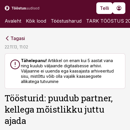
Telli
Avaleht
Kõik lood
Tööstusharud
TARK TÖÖSTUS 2
cebook
cebook
Tagasi
Twitter)
Twitter)
22.11.13, 11:02
kedIn
kedIn
Tähelepanu!
Artikkel on enam kui 5 aastat vana
ning kuulub väljaande digitaalsesse arhiivi.
ail
ail
Väljaanne ei uuenda ega kaasajasta arhiveeritud
sisu, mistõttu võib olla vajalik kaasaegsete
k
k
allikatega tutvumine
Töösturid: puudub partner,
kellega mõistlikku juttu
ajada