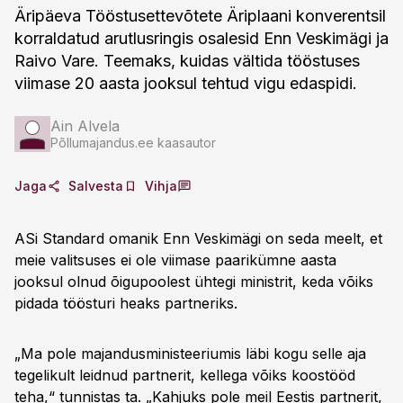
Äripäeva Tööstusettevõtete Äriplaani konverentsil
korraldatud arutlusringis osalesid Enn Veskimägi ja
Raivo Vare. Teemaks, kuidas vältida tööstuses
viimase 20 aasta jooksul tehtud vigu edaspidi.
Ain Alvela
Põllumajandus.ee kaasautor
Jaga
Salvesta
Vihja
ASi Standard omanik Enn Veskimägi on seda meelt, et
meie valitsuses ei ole viimase paarikümne aasta
jooksul olnud õigupoolest ühtegi ministrit, keda võiks
pidada töösturi heaks partneriks.
„Ma pole majandusministeeriumis läbi kogu selle aja
tegelikult leidnud partnerit, kellega võiks koostööd
teha,“ tunnistas ta. „Kahjuks pole meil Eestis partnerit,