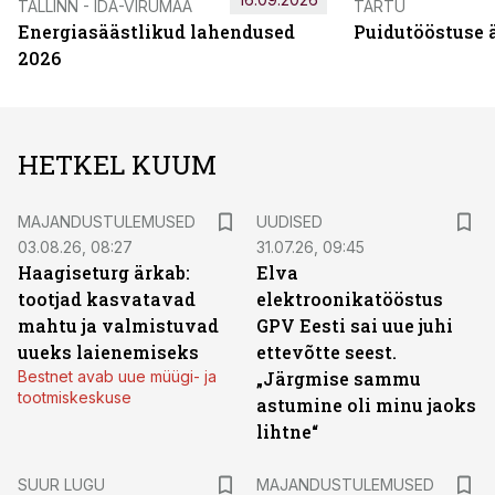
TALLINN - IDA-VIRUMAA
TARTU
Energiasäästlikud lahendused
Puidutööstuse 
2026
HETKEL KUUM
MAJANDUSTULEMUSED
UUDISED
03.08.26, 08:27
31.07.26, 09:45
Haagiseturg ärkab:
Elva
tootjad kasvatavad
elektroonikatööstus
mahtu ja valmistuvad
GPV Eesti sai uue juhi
uueks laienemiseks
ettevõtte seest.
Bestnet avab uue müügi- ja
„Järgmise sammu
tootmiskeskuse
astumine oli minu jaoks
lihtne“
SUUR LUGU
MAJANDUSTULEMUSED