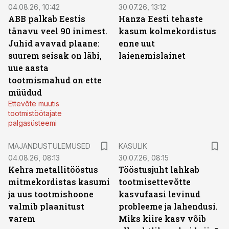
04.08.26, 10:42
30.07.26, 13:12
ABB palkab Eestis
Hanza Eesti tehaste
tänavu veel 90 inimest.
kasum kolmekordistus
Juhid avavad plaane:
enne uut
suurem seisak on läbi,
laienemislainet
uue aasta
tootmismahud on ette
müüdud
Ettevõte muutis
tootmistöötajate
palgasüsteemi
MAJANDUSTULEMUSED
KASULIK
04.08.26, 08:13
30.07.26, 08:15
Kehra metallitööstus
Tööstusjuht lahkab
mitmekordistas kasumi
tootmisettevõtte
ja uus tootmishoone
kasvufaasi levinud
valmib plaanitust
probleeme ja lahendusi.
varem
Miks kiire kasv võib