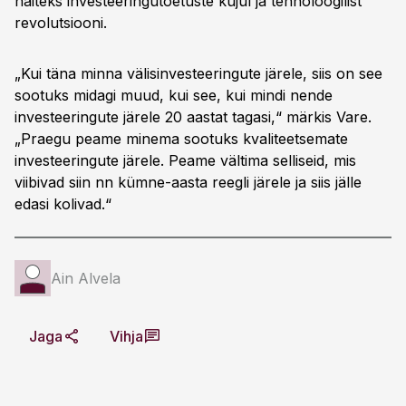
näiteks investeeringutoetuste kujul ja tehnoloogilist
revolutsiooni.
„Kui täna minna välisinvesteeringute järele, siis on see
sootuks midagi muud, kui see, kui mindi nende
investeeringute järele 20 aastat tagasi,“ märkis Vare.
„Praegu peame minema sootuks kvaliteetsemate
investeeringute järele. Peame vältima selliseid, mis
viibivad siin nn kümne-aasta reegli järele ja siis jälle
edasi kolivad.“
Ain Alvela
Jaga
Vihja