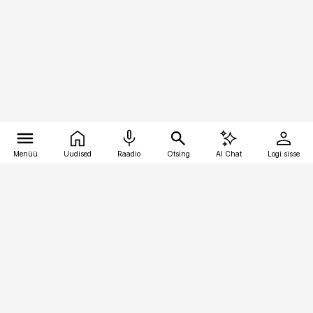
Menüü
Uudised
Raadio
Otsing
AI Chat
Logi sisse
Vana-Lõuna 39/1, 19094 Tallinn
(+372) 667 0111
toostusuudised@toostusuudised.ee
Telli
Reklaam