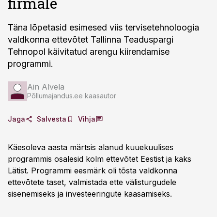
firmale
Täna lõpetasid esimesed viis tervisetehnoloogia
valdkonna ettevõtet Tallinna Teaduspargi
Tehnopol käivitatud arengu kiirendamise
programmi.
Ain Alvela
Põllumajandus.ee kaasautor
Jaga
Salvesta
Vihja
Käesoleva aasta märtsis alanud kuuekuulises
programmis osalesid kolm ettevõtet Eestist ja kaks
Lätist. Programmi eesmärk oli tõsta valdkonna
ettevõtete taset, valmistada ette välisturgudele
sisenemiseks ja investeeringute kaasamiseks.