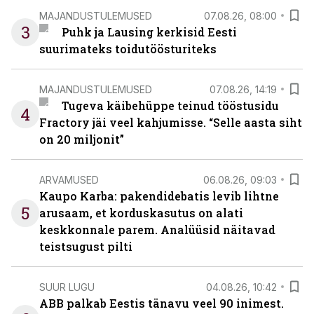
MAJANDUSTULEMUSED
07.08.26, 08:00
3
Puhk ja Lausing kerkisid Eesti
suurimateks toidutöösturiteks
MAJANDUSTULEMUSED
07.08.26, 14:19
Tugeva käibehüppe teinud tööstusidu
4
Fractory jäi veel kahjumisse. “Selle aasta siht
on 20 miljonit”
ARVAMUSED
06.08.26, 09:03
Kaupo Karba: pakendidebatis levib lihtne
5
arusaam, et korduskasutus on alati
keskkonnale parem. Analüüsid näitavad
teistsugust pilti
SUUR LUGU
04.08.26, 10:42
ABB palkab Eestis tänavu veel 90 inimest.