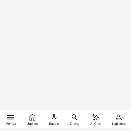
Menüü
Uudised
Raadio
Otsing
AI Chat
Logi sisse