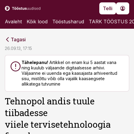
Telli
Avaleht
Kõik lood
Tööstusharud
TARK TÖÖSTUS 2
cebook
cebook
Tagasi
Twitter)
Twitter)
26.09.13, 17:15
kedIn
kedIn
Tähelepanu!
Artikkel on enam kui 5 aastat vana
ning kuulub väljaande digitaalsesse arhiivi.
ail
ail
Väljaanne ei uuenda ega kaasajasta arhiveeritud
sisu, mistõttu võib olla vajalik kaasaegsete
k
k
allikatega tutvumine
Tehnopol andis tuule
tiibadesse
viiele tervisetehnoloogia