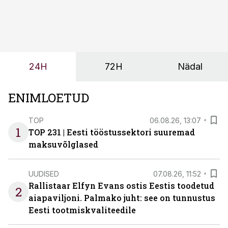
sõltub kogu objekti või tootmise sujuvus. Kui tõstuk
seisab, töö katkeb või masin ei vasta töötingimustele,
ei tähenda see ettevõtte jaoks ainult tehnilist
probleemi, vaid otsest rahalist kulu, venivaid tähtaegu
ja suuremaid riske tööohutusele.
24H
72H
Nädal
ENIMLOETUD
TOP
06.08.26, 13:07
1
TOP 231 | Eesti tööstussektori suuremad
maksuvõlglased
UUDISED
07.08.26, 11:52
Rallistaar Elfyn Evans ostis Eestis toodetud
2
aiapaviljoni. Palmako juht: see on tunnustus
Eesti tootmiskvaliteedile