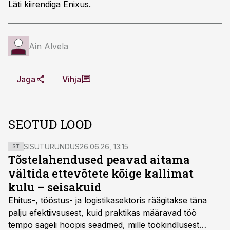
Läti kiirendiga Enixus.
Ain Alvela
Jaga
Vihja
SEOTUD LOOD
SISUTURUNDUS
26.06.26, 13:15
ST
Tõstelahendused peavad aitama
vältida ettevõtete kõige kallimat
kulu – seisakuid
Ehitus-, tööstus- ja logistikasektoris räägitakse täna
palju efektiivsusest, kuid praktikas määravad töö
tempo sageli hoopis seadmed, mille töökindlusest