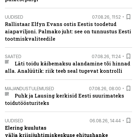
UUDISED
07.08.26, 11:52
Rallistaar Elfyn Evans ostis Eestis toodetud
aiapaviljoni. Palmako juht: see on tunnustus Eesti
tootmiskvaliteedile
SAATED
07.08.26, 11:24
Läti toidu käibemaksu alandamine tõi hinnad
alla. Analüütik: riik teeb seal tugevat kontrolli
MAJANDUSTULEMUSED
07.08.26, 08:00
Puhk ja Lausing kerkisid Eesti suurimateks
toidutöösturiteks
UUDISED
06.08.26, 14:44
Elering kuulutas
välja kriisijuhtimiskeskuse ehitushanke