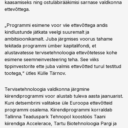
kaasamiseks ning ostuläbirääkimisi sarnase valdkonna
ettevõttega.
„Programmi esimene voor viie ettevõttega andis
kindlustunde jätkata veelgi suuremalt ja
ambitsioonikamalt. Juba järgmises voorus tahame
tekitada programmi ümber kapitalifondi, et
alustavatesse tervisetehnoloogia ettevõtetesse kohe
esimene seemneinvesteering teha. See viiks
tippinvestorite ette juba valmis ettevõtted turul testitud
tootega,“ ütles Külle Tärnov.
Tervisetehnoloogia valdkonna järgmine
kiirendiprogrammi voor alustab tuleva aasta jaanuarist.
Kuni detsembrini valitakse üle Euroopa ettevõtteid
programmi osalema. Kiirendiprogrammi korraldab
Tallinna Teaduspark Tehnopol koostöös Taani
kiirendiga Accelerace, Tartu Biotehnoloogia Pargi ja