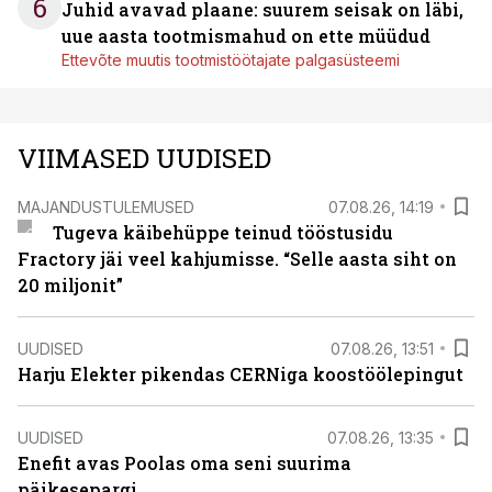
6
Juhid avavad plaane: suurem seisak on läbi,
uue aasta tootmismahud on ette müüdud
Ettevõte muutis tootmistöötajate palgasüsteemi
VIIMASED UUDISED
MAJANDUSTULEMUSED
07.08.26, 14:19
Tugeva käibehüppe teinud tööstusidu
Fractory jäi veel kahjumisse. “Selle aasta siht on
20 miljonit”
UUDISED
07.08.26, 13:51
Harju Elekter pikendas CERNiga koostöölepingut
UUDISED
07.08.26, 13:35
Enefit avas Poolas oma seni suurima
päikesepargi