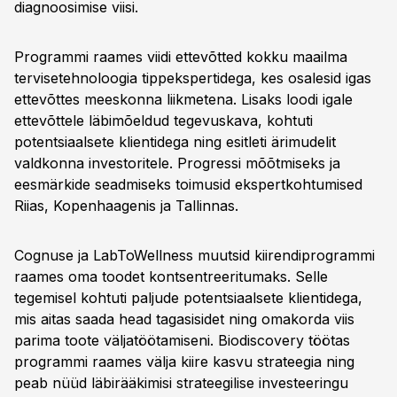
diagnoosimise viisi.
Programmi raames viidi ettevõtted kokku maailma
tervisetehnoloogia tippekspertidega, kes osalesid igas
ettevõttes meeskonna liikmetena. Lisaks loodi igale
ettevõttele läbimõeldud tegevuskava, kohtuti
potentsiaalsete klientidega ning esitleti ärimudelit
valdkonna investoritele. Progressi mõõtmiseks ja
eesmärkide seadmiseks toimusid ekspertkohtumised
Riias, Kopenhaagenis ja Tallinnas.
Cognuse ja LabToWellness muutsid kiirendiprogrammi
raames oma toodet kontsentreeritumaks. Selle
tegemisel kohtuti paljude potentsiaalsete klientidega,
mis aitas saada head tagasisidet ning omakorda viis
parima toote väljatöötamiseni. Biodiscovery töötas
programmi raames välja kiire kasvu strateegia ning
peab nüüd läbirääkimisi strateegilise investeeringu