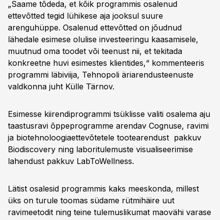
„Saame tõdeda, et kõik programmis osalenud
ettevõtted tegid lühikese aja jooksul suure
arenguhüppe. Osalenud ettevõtted on jõudnud
lähedale esimese olulise investeeringu kaasamisele,
muutnud oma toodet või teenust nii, et tekitada
konkreetne huvi esimestes klientides,“ kommenteeris
programmi läbiviija, Tehnopoli äriarendusteenuste
valdkonna juht Külle Tärnov.
Esimesse kiirendiprogrammi tsüklisse valiti osalema aju
taastusravi õppeprogramme arendav Cognuse, ravimi
ja biotehnoloogiaettevõtetele tootearendust pakkuv
Biodiscovery ning laboritulemuste visualiseerimise
lahendust pakkuv LabToWellness.
Lätist osalesid programmis kaks meeskonda, millest
üks on turule toomas südame rütmihäire uut
ravimeetodit ning teine tulemuslikumat maovähi varase