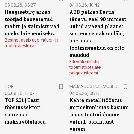
03.08.26, 08:27
04.08.26, 10:42
Haagiseturg ärkab:
ABB palkab Eestis
tootjad kasvatavad
tänavu veel 90 inimest.
mahtu ja valmistuvad
Juhid avavad plaane:
uueks laienemiseks
suurem seisak on läbi,
Bestnet avab uue müügi- ja
uue aasta
tootmiskeskuse
tootmismahud on ette
müüdud
Ettevõte muutis
tootmistöötajate
palgasüsteemi
TOP
MAJANDUSTULEMUSED
06.08.26, 13:07
04.08.26, 08:13
TOP 231 | Eesti
Kehra metallitööstus
tööstussektori
mitmekordistas kasumi
suuremad
ja uus tootmishoone
maksuvõlglased
valmib plaanitust
varem