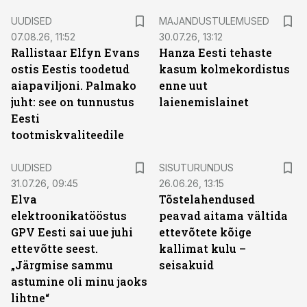
UUDISED
MAJANDUSTULEMUSED
07.08.26, 11:52
30.07.26, 13:12
Rallistaar Elfyn Evans
Hanza Eesti tehaste
ostis Eestis toodetud
kasum kolmekordistus
aiapaviljoni. Palmako
enne uut
juht: see on tunnustus
laienemislainet
Eesti
tootmiskvaliteedile
ST
UUDISED
SISUTURUNDUS
31.07.26, 09:45
26.06.26, 13:15
Elva
Tõstelahendused
elektroonikatööstus
peavad aitama vältida
GPV Eesti sai uue juhi
ettevõtete kõige
ettevõtte seest.
kallimat kulu –
„Järgmise sammu
seisakuid
astumine oli minu jaoks
lihtne“