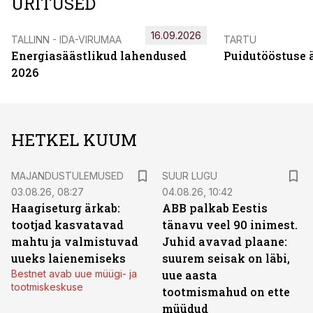
ÜRITUSED
16.09.2026
TALLINN - IDA-VIRUMAA
TARTU
Energiasäästlikud lahendused
Puidutööstuse 
2026
HETKEL KUUM
MAJANDUSTULEMUSED
SUUR LUGU
03.08.26, 08:27
04.08.26, 10:42
Haagiseturg ärkab:
ABB palkab Eestis
tootjad kasvatavad
tänavu veel 90 inimest.
mahtu ja valmistuvad
Juhid avavad plaane:
uueks laienemiseks
suurem seisak on läbi,
Bestnet avab uue müügi- ja
uue aasta
tootmiskeskuse
tootmismahud on ette
müüdud