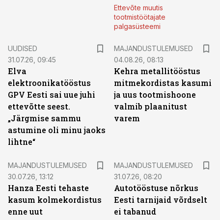
Ettevõte muutis
tootmistöötajate
palgasüsteemi
UUDISED
MAJANDUSTULEMUSED
31.07.26, 09:45
04.08.26, 08:13
Elva
Kehra metallitööstus
elektroonikatööstus
mitmekordistas kasumi
GPV Eesti sai uue juhi
ja uus tootmishoone
ettevõtte seest.
valmib plaanitust
„Järgmise sammu
varem
astumine oli minu jaoks
lihtne“
MAJANDUSTULEMUSED
MAJANDUSTULEMUSED
30.07.26, 13:12
31.07.26, 08:20
Hanza Eesti tehaste
Autotööstuse nõrkus
kasum kolmekordistus
Eesti tarnijaid võrdselt
enne uut
ei tabanud