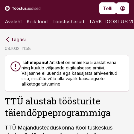
Telli
Avaleht
Kõik lood
Tööstusharud
TARK TÖÖSTUS 2
cebook
cebook
Tagasi
Twitter)
Twitter)
08.10.12, 11:58
kedIn
kedIn
Tähelepanu!
Artikkel on enam kui 5 aastat vana
ning kuulub väljaande digitaalsesse arhiivi.
ail
ail
Väljaanne ei uuenda ega kaasajasta arhiveeritud
sisu, mistõttu võib olla vajalik kaasaegsete
k
k
allikatega tutvumine
TTÜ alustab töösturite
täiendõppeprogrammiga
TTÜ Majandusteaduskonna Koolituskeskus