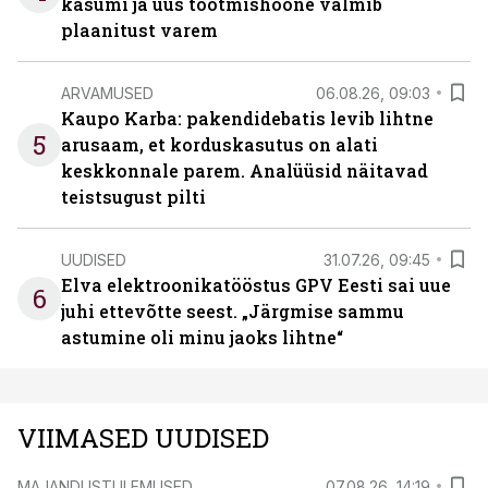
kasumi ja uus tootmishoone valmib
plaanitust varem
ARVAMUSED
06.08.26, 09:03
Kaupo Karba: pakendidebatis levib lihtne
5
arusaam, et korduskasutus on alati
keskkonnale parem. Analüüsid näitavad
teistsugust pilti
UUDISED
31.07.26, 09:45
Elva elektroonikatööstus GPV Eesti sai uue
6
juhi ettevõtte seest. „Järgmise sammu
astumine oli minu jaoks lihtne“
VIIMASED UUDISED
MAJANDUSTULEMUSED
07.08.26, 14:19