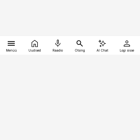
Menüü
Uudised
Raadio
Otsing
AI Chat
Logi sisse
Vana-Lõuna 39/1, 19094 Tallinn
(+372) 667 0111
toostusuudised@toostusuudised.ee
Telli
Reklaam
Firmast
Sisu kasutamisõigused
Ajakirjaniku