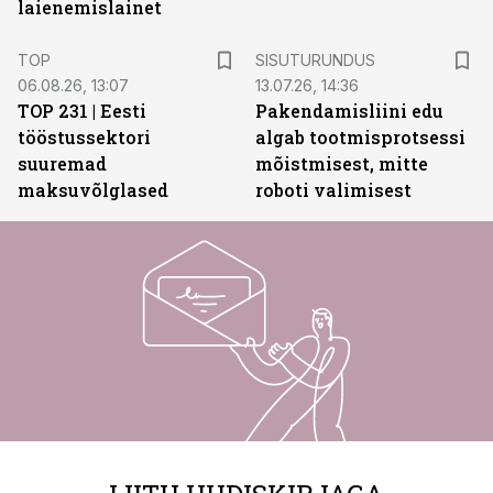
laienemislainet
ST
TOP
SISUTURUNDUS
06.08.26, 13:07
13.07.26, 14:36
TOP 231 | Eesti
Pakendamisliini edu
tööstussektori
algab tootmisprotsessi
suuremad
mõistmisest, mitte
maksuvõlglased
roboti valimisest