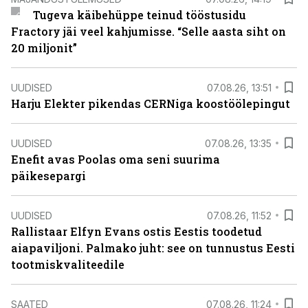
Tugeva käibehüppe teinud tööstusidu
Fractory jäi veel kahjumisse. “Selle aasta siht on
20 miljonit”
UUDISED
07.08.26, 13:51
Harju Elekter pikendas CERNiga koostöölepingut
UUDISED
07.08.26, 13:35
Enefit avas Poolas oma seni suurima
päikesepargi
UUDISED
07.08.26, 11:52
Rallistaar Elfyn Evans ostis Eestis toodetud
aiapaviljoni. Palmako juht: see on tunnustus Eesti
tootmiskvaliteedile
SAATED
07.08.26, 11:24