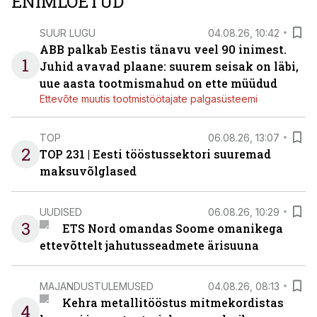
ENIMLOETUD
SUUR LUGU
04.08.26, 10:42
ABB palkab Eestis tänavu veel 90 inimest.
1
Juhid avavad plaane: suurem seisak on läbi,
uue aasta tootmismahud on ette müüdud
Ettevõte muutis tootmistöötajate palgasüsteemi
TOP
06.08.26, 13:07
2
TOP 231 | Eesti tööstussektori suuremad
maksuvõlglased
UUDISED
06.08.26, 10:29
3
ETS Nord omandas Soome omanikega
ettevõttelt jahutusseadmete ärisuuna
MAJANDUSTULEMUSED
04.08.26, 08:13
Kehra metallitööstus mitmekordistas
4