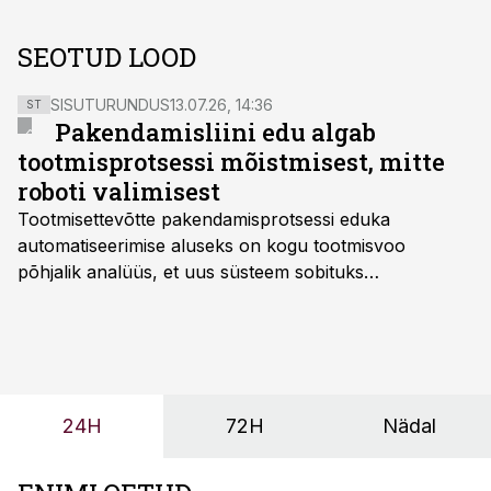
SEOTUD LOOD
SISUTURUNDUS
13.07.26, 14:36
ST
Pakendamisliini edu algab
tootmisprotsessi mõistmisest, mitte
roboti valimisest
Tootmisettevõtte pakendamisprotsessi eduka
automatiseerimise aluseks on kogu tootmisvoo
põhjalik analüüs, et uus süsteem sobituks
olemasolevasse keskkonda, aitaks vähendada
tööjõuvajadust ning oleks valmis ka ettevõtte
tulevasteks arenguteks. Lihtsalt roboti lisamine
enamasti oodatud tulemust ei too, nendib tootmise ja
tööstuse automatiseerimislahenduste arendaja Smitech
24H
72H
Nädal
OÜ tegevjuht Sander Mitendorf.