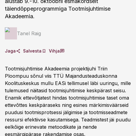
alustab 9.-10. oktoobril esmakordselt
täiendõppeprogrammiga Tootmisjuhtimise
Akadeemia.
Tanel Raig
Jaga
Salvesta
Vihja
Tootmisjuhtimise Akadeemia projektijuhi Triin
Ploompuu sõnul viis TTÜ Majandusteaduskonna
Koolituskeskus mullu EASi tellimusel läbi uuringu, mille
tulemused näitasid tootmisjuhtimise keskpärast seisu.
Enamik ettevõtjatest hindas tootmisjuhtimise taset oma
ettevõttes keskpäraseks ning esines märkimisväärseid
puudusi tootmisprotsessi jälgimise ja tootmisseadmete
ressursi efektiivse kasutamisega. Teadmistest jäi puudu
eelkõige erinevate metoodikate ja nende
eesmärgipärase rakendamise osas.