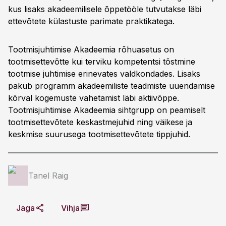
kus lisaks akadeemilisele õppetööle tutvutakse läbi
ettevõtete külastuste parimate praktikatega.
Tootmisjuhtimise Akadeemia rõhuasetus on
tootmisettevõtte kui terviku kompetentsi tõstmine
tootmise juhtimise erinevates valdkondades. Lisaks
pakub programm akadeemiliste teadmiste uuendamise
kõrval kogemuste vahetamist läbi aktiivõppe.
Tootmisjuhtimise Akadeemia sihtgrupp on peamiselt
tootmisettevõtete keskastmejuhid ning väikese ja
keskmise suurusega tootmisettevõtete tippjuhid.
Tanel Raig
Jaga
Vihja