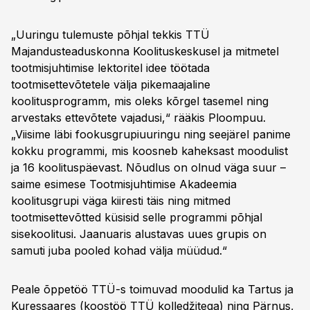
„Uuringu tulemuste põhjal tekkis TTÜ
Majandusteaduskonna Koolituskeskusel ja mitmetel
tootmisjuhtimise lektoritel idee töötada
tootmisettevõtetele välja pikemaajaline
koolitusprogramm, mis oleks kõrgel tasemel ning
arvestaks ettevõtete vajadusi,“ rääkis Ploompuu.
„Viisime läbi fookusgrupiuuringu ning seejärel panime
kokku programmi, mis koosneb kaheksast moodulist
ja 16 koolituspäevast. Nõudlus on olnud väga suur –
saime esimese Tootmisjuhtimise Akadeemia
koolitusgrupi väga kiiresti täis ning mitmed
tootmisettevõtted küsisid selle programmi põhjal
sisekoolitusi. Jaanuaris alustavas uues grupis on
samuti juba pooled kohad välja müüdud.“
Peale õppetöö TTÜ-s toimuvad moodulid ka Tartus ja
Kuressaares (koostöö TTÜ kolledžitega) ning Pärnus,