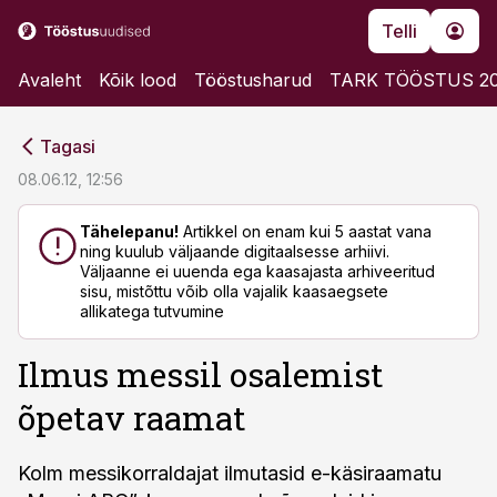
Telli
Avaleht
Kõik lood
Tööstusharud
TARK TÖÖSTUS 2
cebook
cebook
Tagasi
Twitter)
Twitter)
08.06.12, 12:56
kedIn
kedIn
Tähelepanu!
Artikkel on enam kui 5 aastat vana
ning kuulub väljaande digitaalsesse arhiivi.
ail
ail
Väljaanne ei uuenda ega kaasajasta arhiveeritud
sisu, mistõttu võib olla vajalik kaasaegsete
k
k
allikatega tutvumine
Ilmus messil osalemist
õpetav raamat
Kolm messikorraldajat ilmutasid e-käsiraamatu