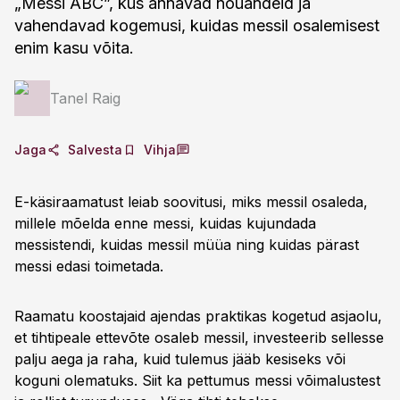
„Messi ABC”, kus annavad nõuandeid ja
vahendavad kogemusi, kuidas messil osalemisest
enim kasu võita.
Tanel Raig
Jaga
Salvesta
Vihja
E-käsiraamatust leiab soovitusi, miks messil osaleda,
millele mõelda enne messi, kuidas kujundada
messistendi, kuidas messil müüa ning kuidas pärast
messi edasi toimetada.
Raamatu koostajaid ajendas praktikas kogetud asjaolu,
et tihtipeale ettevõte osaleb messil, investeerib sellesse
palju aega ja raha, kuid tulemus jääb kesiseks või
koguni olematuks. Siit ka pettumus messi võimalustest