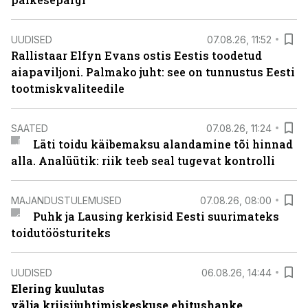
UUDISED
07.08.26, 11:52
Rallistaar Elfyn Evans ostis Eestis toodetud
aiapaviljoni. Palmako juht: see on tunnustus Eesti
tootmiskvaliteedile
SAATED
07.08.26, 11:24
Läti toidu käibemaksu alandamine tõi hinnad
alla. Analüütik: riik teeb seal tugevat kontrolli
MAJANDUSTULEMUSED
07.08.26, 08:00
Puhk ja Lausing kerkisid Eesti suurimateks
toidutöösturiteks
UUDISED
06.08.26, 14:44
Elering kuulutas
välja kriisijuhtimiskeskuse ehitushanke