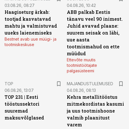
03.08.26, 08:27
04.08.26, 10:42
Haagiseturg ärkab:
ABB palkab Eestis
tootjad kasvatavad
tänavu veel 90 inimest.
mahtu ja valmistuvad
Juhid avavad plaane:
uueks laienemiseks
suurem seisak on läbi,
Bestnet avab uue müügi- ja
uue aasta
tootmiskeskuse
tootmismahud on ette
müüdud
Ettevõte muutis
tootmistöötajate
palgasüsteemi
TOP
MAJANDUSTULEMUSED
06.08.26, 13:07
04.08.26, 08:13
TOP 231 | Eesti
Kehra metallitööstus
tööstussektori
mitmekordistas kasumi
suuremad
ja uus tootmishoone
maksuvõlglased
valmib plaanitust
varem