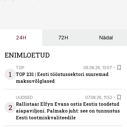
olemasolevasse keskkonda, aitaks vähendada
tööjõuvajadust ning oleks valmis ka ettevõtte
tulevasteks arenguteks. Lihtsalt roboti lisamine
enamasti oodatud tulemust ei too, nendib tootmise ja
tööstuse automatiseerimislahenduste arendaja Smitech
24H
72H
Nädal
OÜ tegevjuht Sander Mitendorf.
ENIMLOETUD
TOP
06.08.26, 13:07
1
TOP 231 | Eesti tööstussektori suuremad
maksuvõlglased
UUDISED
07.08.26, 11:52
Rallistaar Elfyn Evans ostis Eestis toodetud
2
aiapaviljoni. Palmako juht: see on tunnustus
Eesti tootmiskvaliteedile