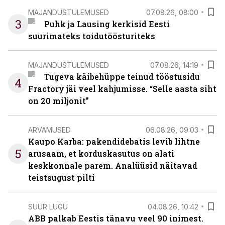
MAJANDUSTULEMUSED
07.08.26, 08:00
3
Puhk ja Lausing kerkisid Eesti
suurimateks toidutöösturiteks
MAJANDUSTULEMUSED
07.08.26, 14:19
Tugeva käibehüppe teinud tööstusidu
4
Fractory jäi veel kahjumisse. “Selle aasta siht
on 20 miljonit”
ARVAMUSED
06.08.26, 09:03
Kaupo Karba: pakendidebatis levib lihtne
5
arusaam, et korduskasutus on alati
keskkonnale parem. Analüüsid näitavad
teistsugust pilti
SUUR LUGU
04.08.26, 10:42
ABB palkab Eestis tänavu veel 90 inimest.