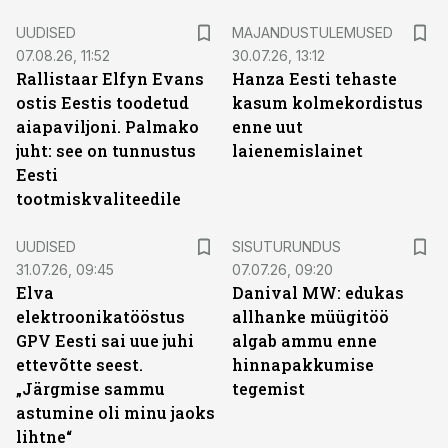
UUDISED
MAJANDUSTULEMUSED
07.08.26, 11:52
30.07.26, 13:12
Rallistaar Elfyn Evans
Hanza Eesti tehaste
ostis Eestis toodetud
kasum kolmekordistus
aiapaviljoni. Palmako
enne uut
juht: see on tunnustus
laienemislainet
Eesti
tootmiskvaliteedile
ST
UUDISED
SISUTURUNDUS
31.07.26, 09:45
07.07.26, 09:20
Elva
Danival MW: edukas
elektroonikatööstus
allhanke müügitöö
GPV Eesti sai uue juhi
algab ammu enne
ettevõtte seest.
hinnapakkumise
„Järgmise sammu
tegemist
astumine oli minu jaoks
lihtne“