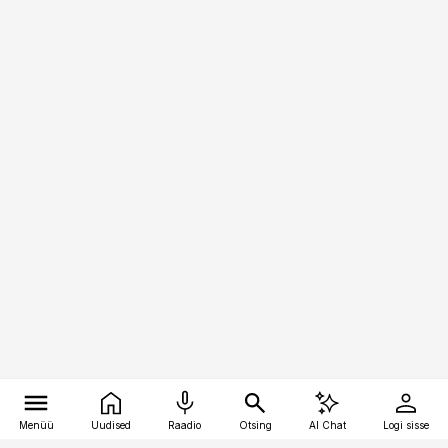
Menüü
Uudised
Raadio
Otsing
AI Chat
Logi sisse