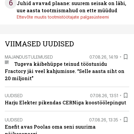
6
Juhid avavad plaane: suurem seisak on läbi,
uue aasta tootmismahud on ette müüdud
Ettevõte muutis tootmistöötajate palgasüsteemi
VIIMASED UUDISED
MAJANDUSTULEMUSED
07.08.26, 14:19
Tugeva käibehüppe teinud tööstusidu
Fractory jäi veel kahjumisse. “Selle aasta siht on
20 miljonit”
UUDISED
07.08.26, 13:51
Harju Elekter pikendas CERNiga koostöölepingut
UUDISED
07.08.26, 13:35
Enefit avas Poolas oma seni suurima
päikesepargi