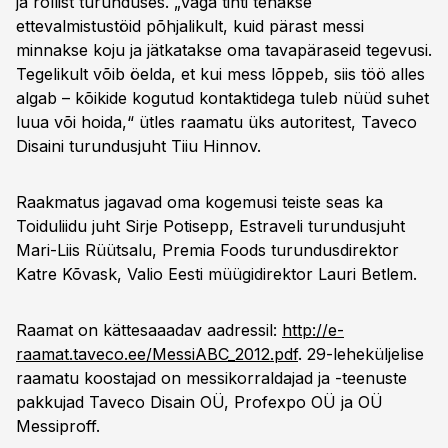
ja rollist turunduses. „Väga tihti tehakse
ettevalmistustöid põhjalikult, kuid pärast messi
minnakse koju ja jätkatakse oma tavapäraseid tegevusi.
Tegelikult võib öelda, et kui mess lõppeb, siis töö alles
algab – kõikide kogutud kontaktidega tuleb nüüd suhet
luua või hoida,“ ütles raamatu üks autoritest, Taveco
Disaini turundusjuht Tiiu Hinnov.
Raakmatus jagavad oma kogemusi teiste seas ka
Toiduliidu juht Sirje Potisepp, Estraveli turundusjuht
Mari-Liis Rüütsalu, Premia Foods turundusdirektor
Katre Kõvask, Valio Eesti müügidirektor Lauri Betlem.
Raamat on kättesaaadav aadressil:
http://e-
raamat.taveco.ee/MessiABC_2012.pdf
. 29-leheküljelise
raamatu koostajad on messikorraldajad ja -teenuste
pakkujad Taveco Disain OÜ, Profexpo OÜ ja OÜ
Messiproff.