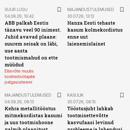
SUUR LUGU
MAJANDUSTULEMUSED
04.08.26, 10:42
30.07.26, 13:12
ABB palkab Eestis
Hanza Eesti tehaste
tänavu veel 90 inimest.
kasum kolmekordistus
Juhid avavad plaane:
enne uut
suurem seisak on läbi,
laienemislainet
uue aasta
tootmismahud on ette
müüdud
Ettevõte muutis
tootmistöötajate
palgasüsteemi
MAJANDUSTULEMUSED
KASULIK
04.08.26, 08:13
30.07.26, 08:15
Kehra metallitööstus
Tööstusjuht lahkab
mitmekordistas kasumi
tootmisettevõtte
ja uus tootmishoone
kasvufaasi levinud
valmib plaanitust
probleeme ja lahendusi.