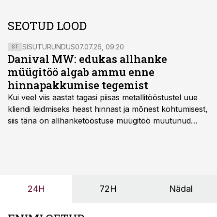
SEOTUD LOOD
SISUTURUNDUS
07.07.26, 09:20
ST
Danival MW: edukas allhanke
müügitöö algab ammu enne
hinnapakkumise tegemist
Kui veel viis aastat tagasi piisas metallitööstustel uue
kliendi leidmiseks heast hinnast ja mõnest kohtumisest,
siis täna on allhanketööstuse müügitöö muutunud
märksa pikemaks ja süsteemsemaks. Konkurents on
kasvanud, kliendid kaaluvad otsuseid põhjalikumalt
ning partnerit ei valita enam ainult tootmisvõimekuse
või hinnakirja järgi.
24H
72H
Nädal