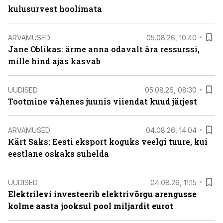
kulusurvest hoolimata
ARVAMUSED
05.08.26, 10:40
Jane Oblikas: ärme anna odavalt ära ressurssi,
mille hind ajas kasvab
UUDISED
05.08.26, 08:30
Tootmine vähenes juunis viiendat kuud järjest
ARVAMUSED
04.08.26, 14:04
Kärt Saks: Eesti eksport koguks veelgi tuure, kui
eestlane oskaks suhelda
UUDISED
04.08.26, 11:15
Elektrilevi investeerib elektrivõrgu arengusse
kolme aasta jooksul pool miljardit eurot