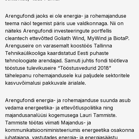
Arengufondi jaoks ei ole energia- ja rohemajanduse
teema näol tegemist päris uue valdkonnaga. Nii on
näiteks Arengufondi investeeringute portfellis
cleantech ettevõtted Goliath Wind, MyWind ja BiotaP.
Arenguseire on varasemalt koostöös Tallinna
Tehnikaülikooliga kaardistatud Eesti puhaste
tehnoloogiate arendajad. Samuti juhtis fondi töötleva
tööstuse tulevikuseire “Tööstusvedurid 2018”
tähelepanu rohemajandusele kui paljudele sektoritele
kasvuvõimalusi pakkuvale ärialale.
Arengufondi energia- ja rohemajanduse suunda asub
vedama energeetika- ja ettevõtluspoliitika ning
majandusanalüüsi kogemusega Lauri Tammiste.
Tammiste töötas viimati Majandus- ja
kommunikatsiooniministeeriumis energeetika osakonna
juhatajana, vastutades energia- ja energiasäästu