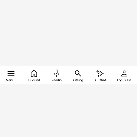
Menüü
Uudised
Raadio
Otsing
AI Chat
Logi sisse
Vana-Lõuna 39/1, 19094 Tallinn
(+372) 667 0111
toostusuudised@toostusuudised.ee