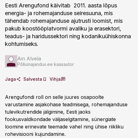
Eesti Arengufond käivitab 2011. aasta lõpus
energia- ja rohemajanduse seiresuuna, mis
tähendab rohemajanduse ajutrusti loomist, mis
pakub koostööplatvormi avaliku ja erasektori,
teadus- ja haridussektori ning kodanikuühiskonna
kohtumiseks.
Ain Alvela
Põllumajandus.ee kaasautor
Jaga
Salvesta
Vihja
Arengufondi roll on selle juures osapoolte
varustamine asjakohase teadmisega, rohemajanduse
tulevikutrendide jälgimine, Eesti jaoks
fookusvaldkondade väljaselgitamine, sünergiate
loomine erinevate teemade vahel ning ühise riikliku
rohevisiooni kujundamine.