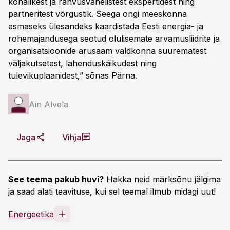
kohalikest ja rahvusvahelistest ekspertidest ning
partneritest võrgustik. Seega ongi meeskonna
esmaseks ülesandeks kaardistada Eesti energia- ja
rohemajandusega seotud olulisemate arvamusliidrite ja
organisatsioonide arusaam valdkonna suurematest
väljakutsetest, lahenduskäikudest ning
tulevikuplaanidest,” sõnas Pärna.
Ain Alvela
Jaga
Vihja
See teema pakub huvi?
Hakka neid märksõnu jälgima
ja saad alati teavituse, kui sel teemal ilmub midagi uut!
Energeetika