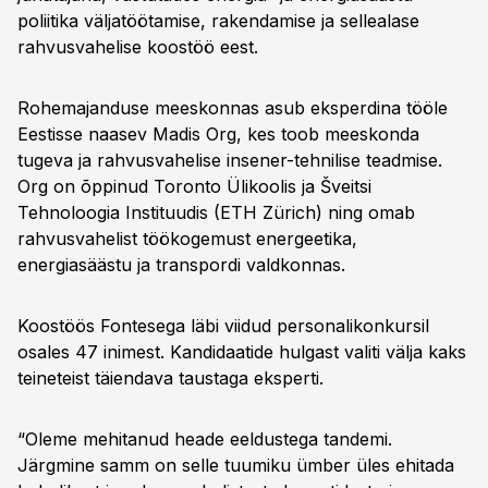
poliitika väljatöötamise, rakendamise ja sellealase
rahvusvahelise koostöö eest.
Rohemajanduse meeskonnas asub eksperdina tööle
Eestisse naasev Madis Org, kes toob meeskonda
tugeva ja rahvusvahelise insener-tehnilise teadmise.
Org on õppinud Toronto Ülikoolis ja Šveitsi
Tehnoloogia Instituudis (ETH Zürich) ning omab
rahvusvahelist töökogemust energeetika,
energiasäästu ja transpordi valdkonnas.
Koostöös Fontesega läbi viidud personalikonkursil
osales 47 inimest. Kandidaatide hulgast valiti välja kaks
teineteist täiendava taustaga eksperti.
“Oleme mehitanud heade eeldustega tandemi.
Järgmine samm on selle tuumiku ümber üles ehitada