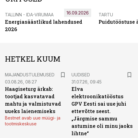
16.09.2026
TALLINN - IDA-VIRUMAA
TARTU
Energiasäästlikud lahendused
Puidutööstuse 
2026
HETKEL KUUM
MAJANDUSTULEMUSED
UUDISED
03.08.26, 08:27
31.07.26, 09:45
Haagiseturg ärkab:
Elva
tootjad kasvatavad
elektroonikatööstus
mahtu ja valmistuvad
GPV Eesti sai uue juhi
uueks laienemiseks
ettevõtte seest.
Bestnet avab uue müügi- ja
„Järgmise sammu
tootmiskeskuse
astumine oli minu jaoks
lihtne“