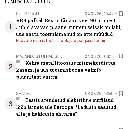
ENIMLOETUD
SUUR LUGU
04.08.26, 10:42
ABB palkab Eestis tänavu veel 90 inimest.
1
Juhid avavad plaane: suurem seisak on läbi,
uue aasta tootmismahud on ette müüdud
Ettevõte muutis tootmistöötajate palgasüsteemi
MAJANDUSTULEMUSED
04.08.26, 08:13
Kehra metallitööstus mitmekordistas
2
kasumi ja uus tootmishoone valmib
plaanitust varem
SAATED
03.08.26, 16:59
Eestis arendatud elektriline surfilaud
3
lööb laineid üle Euroopa. “Ladusin säästud
alla ja hakkasin ehitama”