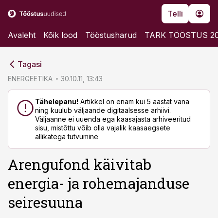
Telli
Avaleht
Kõik lood
Tööstusharud
TARK TÖÖSTUS 2
cebook
cebook
Tagasi
Twitter)
Twitter)
ENERGEETIKA
30.10.11, 13:43
kedIn
kedIn
Tähelepanu!
Artikkel on enam kui 5 aastat vana
ning kuulub väljaande digitaalsesse arhiivi.
ail
ail
Väljaanne ei uuenda ega kaasajasta arhiveeritud
sisu, mistõttu võib olla vajalik kaasaegsete
k
k
allikatega tutvumine
Arengufond käivitab
energia- ja rohemajanduse
seiresuuna