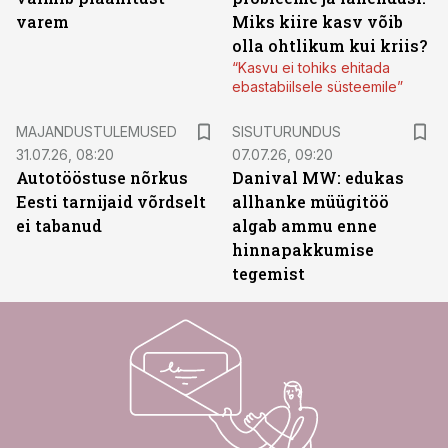
varem
Miks kiire kasv võib
olla ohtlikum kui kriis?
“Kasvu ei tohiks ehitada
ebastabiilsele süsteemile”
ST
MAJANDUSTULEMUSED
SISUTURUNDUS
31.07.26, 08:20
07.07.26, 09:20
Autotööstuse nõrkus
Danival MW: edukas
Eesti tarnijaid võrdselt
allhanke müügitöö
ei tabanud
algab ammu enne
hinnapakkumise
tegemist