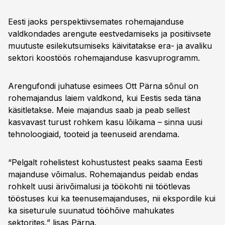
Eesti jaoks perspektiivsemates rohemajanduse
valdkondades arengute eestvedamiseks ja positiivsete
muutuste esilekutsumiseks käivitatakse era- ja avaliku
sektori koostöös rohemajanduse kasvuprogramm.
Arengufondi juhatuse esimees Ott Pärna sõnul on
rohemajandus laiem valdkond, kui Eestis seda täna
käsitletakse. Meie majandus saab ja peab sellest
kasvavast turust rohkem kasu lõikama – sinna uusi
tehnoloogiaid, tooteid ja teenuseid arendama.
“Pelgalt rohelistest kohustustest peaks saama Eesti
majanduse võimalus. Rohemajandus peidab endas
rohkelt uusi ärivõimalusi ja töökohti nii töötlevas
tööstuses kui ka teenusemajanduses, nii ekspordile kui
ka siseturule suunatud tööhõive mahukates
sektorites,” lisas Pärna.