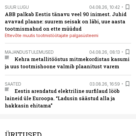
SUUR LUGU
04.08.26, 10:42
ABB palkab Eestis tänavu veel 90 inimest. Juhid
avavad plaane: suurem seisak on läbi, uue aasta
tootmismahud on ette müüdud
Ettevõte muutis tootmistöötajate palgasüsteemi
MAJANDUSTULEMUSED
04.08.26, 08:13
Kehra metallitööstus mitmekordistas kasumi
ja uus tootmishoone valmib plaanitust varem
SAATED
03.08.26, 16:59
Eestis arendatud elektriline surfilaud lööb
laineid üle Euroopa. “Ladusin säästud alla ja
hakkasin ehitama”
ÜRITUSED