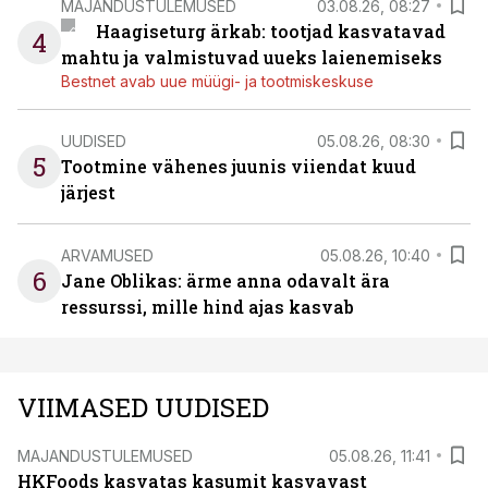
MAJANDUSTULEMUSED
03.08.26, 08:27
Haagiseturg ärkab: tootjad kasvatavad
4
mahtu ja valmistuvad uueks laienemiseks
Bestnet avab uue müügi- ja tootmiskeskuse
UUDISED
05.08.26, 08:30
5
Tootmine vähenes juunis viiendat kuud
järjest
ARVAMUSED
05.08.26, 10:40
6
Jane Oblikas: ärme anna odavalt ära
ressurssi, mille hind ajas kasvab
VIIMASED UUDISED
MAJANDUSTULEMUSED
05.08.26, 11:41
HKFoods kasvatas kasumit kasvavast