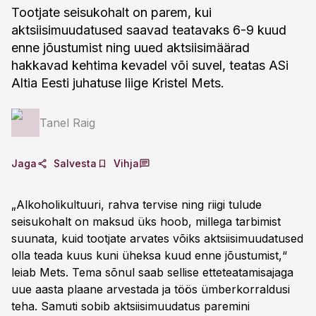
Tootjate seisukohalt on parem, kui
aktsiisimuudatused saavad teatavaks 6-9 kuud
enne jõustumist ning uued aktsiisimäärad
hakkavad kehtima kevadel või suvel, teatas ASi
Altia Eesti juhatuse liige Kristel Mets.
Tanel Raig
Jaga
Salvesta
Vihja
„Alkoholikultuuri, rahva tervise ning riigi tulude
seisukohalt on maksud üks hoob, millega tarbimist
suunata, kuid tootjate arvates võiks aktsiisimuudatused
olla teada kuus kuni üheksa kuud enne jõustumist,“
leiab Mets. Tema sõnul saab sellise etteteatamisajaga
uue aasta plaane arvestada ja töös ümberkorraldusi
teha. Samuti sobib aktsiisimuudatus paremini