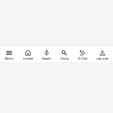
Menüü
Uudised
Raadio
Otsing
AI Chat
Logi sisse
Vana-Lõuna 39/1, 19094 Tallinn
(+372) 667 0111
toostusuudised@toostusuudised.ee
Telli
Reklaam