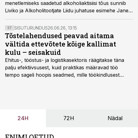
menetlemiseks saadetud alkoholiaktisiisi tõus sunnib
Liviko ja Alkoholitootjate Liidu juhatuse esimehe Janek
Kalvi kinnitusel tootjaid taas kuudeks tootmist peatama
ning suurendab veelgi salaviina levikut.
SISUTURUNDUS
26.06.26, 13:15
ST
Tõstelahendused peavad aitama
vältida ettevõtete kõige kallimat
kulu – seisakuid
Ehitus-, tööstus- ja logistikasektoris räägitakse täna
palju efektiivsusest, kuid praktikas määravad töö
tempo sageli hoopis seadmed, mille töökindlusest
sõltub kogu objekti või tootmise sujuvus. Kui tõstuk
seisab, töö katkeb või masin ei vasta töötingimustele,
ei tähenda see ettevõtte jaoks ainult tehnilist
probleemi, vaid otsest rahalist kulu, venivaid tähtaegu
ja suuremaid riske tööohutusele.
24H
72H
Nädal
ENIMLOETUD