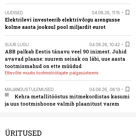
UUDISED
04.08.26, 11:15
Elektrilevi investeerib elektrivõrgu arengusse
kolme aasta jooksul pool miljardit eurot
SUUR LUGU
04.08.26, 10:42
ABB palkab Eestis tänavu veel 90 inimest. Juhid
avavad plaane: suurem seisak on läbi, uue aasta
tootmismahud on ette müüdud
Ettevõte muutis tootmistöötajate palgasüsteemi
MAJANDUSTULEMUSED
04.08.26, 08:13
Kehra metallitööstus mitmekordistas kasumi
ja uus tootmishoone valmib plaanitust varem
ÜRITUSED