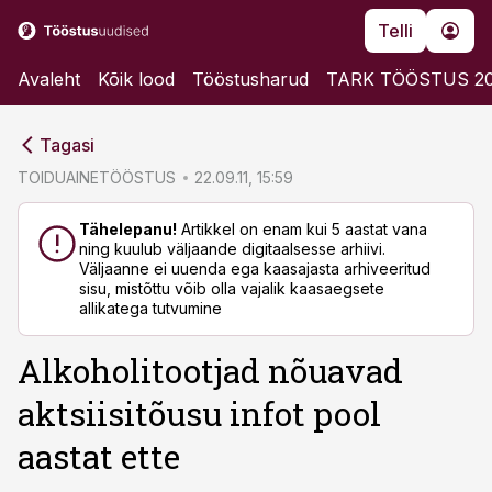
Telli
Avaleht
Kõik lood
Tööstusharud
TARK TÖÖSTUS 2
cebook
cebook
Tagasi
Twitter)
Twitter)
TOIDUAINETÖÖSTUS
22.09.11, 15:59
kedIn
kedIn
Tähelepanu!
Artikkel on enam kui 5 aastat vana
ning kuulub väljaande digitaalsesse arhiivi.
ail
ail
Väljaanne ei uuenda ega kaasajasta arhiveeritud
sisu, mistõttu võib olla vajalik kaasaegsete
k
k
allikatega tutvumine
Alkoholitootjad nõuavad
aktsiisitõusu infot pool
aastat ette