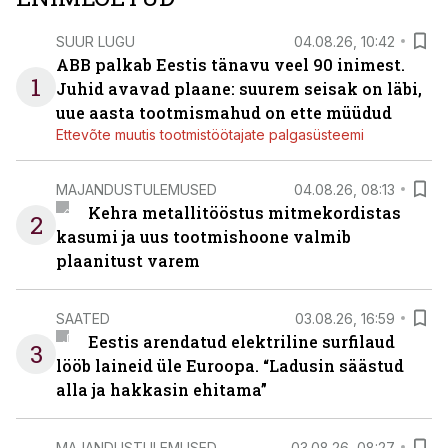
SUUR LUGU
04.08.26, 10:42
ABB palkab Eestis tänavu veel 90 inimest.
1
Juhid avavad plaane: suurem seisak on läbi,
uue aasta tootmismahud on ette müüdud
Ettevõte muutis tootmistöötajate palgasüsteemi
MAJANDUSTULEMUSED
04.08.26, 08:13
Kehra metallitööstus mitmekordistas
2
kasumi ja uus tootmishoone valmib
plaanitust varem
SAATED
03.08.26, 16:59
Eestis arendatud elektriline surfilaud
3
lööb laineid üle Euroopa. “Ladusin säästud
alla ja hakkasin ehitama”
MAJANDUSTULEMUSED
03.08.26, 08:27