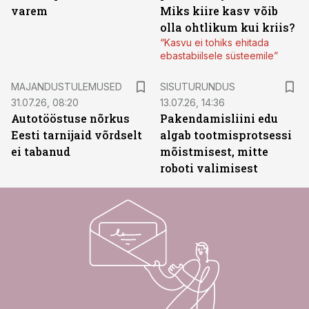
varem
Miks kiire kasv võib
olla ohtlikum kui kriis?
“Kasvu ei tohiks ehitada
ebastabiilsele süsteemile”
ST
MAJANDUSTULEMUSED
SISUTURUNDUS
31.07.26, 08:20
13.07.26, 14:36
Autotööstuse nõrkus
Pakendamisliini edu
Eesti tarnijaid võrdselt
algab tootmisprotsessi
ei tabanud
mõistmisest, mitte
roboti valimisest