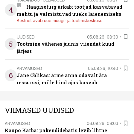
Haagiseturg ärkab: tootjad kasvatavad
4
mahtu ja valmistuvad uueks laienemiseks
Bestnet avab uue müügi- ja tootmiskeskuse
UUDISED
05.08.26, 08:30
5
Tootmine vähenes juunis viiendat kuud
järjest
ARVAMUSED
05.08.26, 10:40
6
Jane Oblikas: ärme anna odavalt ära
ressurssi, mille hind ajas kasvab
VIIMASED UUDISED
ARVAMUSED
06.08.26, 09:03
Kaupo Karba: pakendidebatis levib lihtne