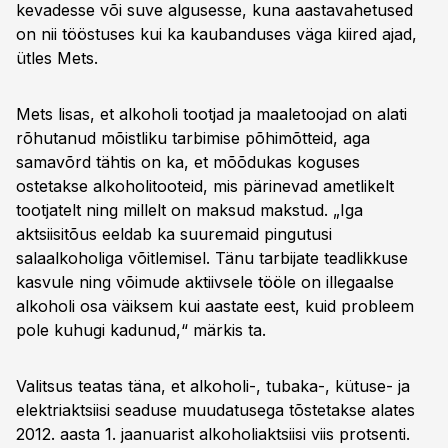
kevadesse või suve algusesse, kuna aastavahetused
on nii tööstuses kui ka kaubanduses väga kiired ajad,
ütles Mets.
Mets lisas, et alkoholi tootjad ja maaletoojad on alati
rõhutanud mõistliku tarbimise põhimõtteid, aga
samavõrd tähtis on ka, et mõõdukas koguses
ostetakse alkoholitooteid, mis pärinevad ametlikelt
tootjatelt ning millelt on maksud makstud. „Iga
aktsiisitõus eeldab ka suuremaid pingutusi
salaalkoholiga võitlemisel. Tänu tarbijate teadlikkuse
kasvule ning võimude aktiivsele tööle on illegaalse
alkoholi osa väiksem kui aastate eest, kuid probleem
pole kuhugi kadunud,“ märkis ta.
Valitsus teatas täna, et alkoholi-, tubaka-, kütuse- ja
elektriaktsiisi seaduse muudatusega tõstetakse alates
2012. aasta 1. jaanuarist alkoholiaktsiisi viis protsenti.