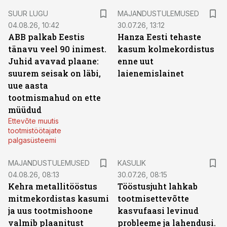
SUUR LUGU
MAJANDUSTULEMUSED
04.08.26, 10:42
30.07.26, 13:12
ABB palkab Eestis
Hanza Eesti tehaste
tänavu veel 90 inimest.
kasum kolmekordistus
Juhid avavad plaane:
enne uut
suurem seisak on läbi,
laienemislainet
uue aasta
tootmismahud on ette
müüdud
Ettevõte muutis
tootmistöötajate
palgasüsteemi
MAJANDUSTULEMUSED
KASULIK
04.08.26, 08:13
30.07.26, 08:15
Kehra metallitööstus
Tööstusjuht lahkab
mitmekordistas kasumi
tootmisettevõtte
ja uus tootmishoone
kasvufaasi levinud
valmib plaanitust
probleeme ja lahendusi.