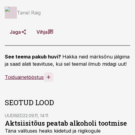
Tanel Raig
Jaga
Vihja
See teema pakub huvi?
Hakka neid märksõnu jälgima
ja saad alati teavituse, kui sel teemal ilmub midagi uut!
Toiduainetööstus
SEOTUD LOOD
UUDISED
22.09.11, 14:11
Aktsiisitõus peatab alkoholi tootmise
Täna valituses heaks kiidetud ja riigikogule