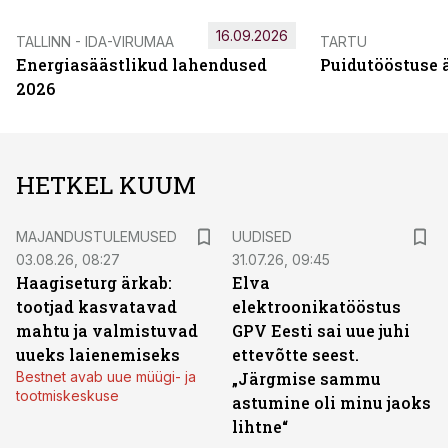
16.09.2026
TALLINN - IDA-VIRUMAA
TARTU
Energiasäästlikud lahendused
Puidutööstuse 
2026
HETKEL KUUM
MAJANDUSTULEMUSED
UUDISED
03.08.26, 08:27
31.07.26, 09:45
Haagiseturg ärkab:
Elva
tootjad kasvatavad
elektroonikatööstus
mahtu ja valmistuvad
GPV Eesti sai uue juhi
uueks laienemiseks
ettevõtte seest.
Bestnet avab uue müügi- ja
„Järgmise sammu
tootmiskeskuse
astumine oli minu jaoks
lihtne“