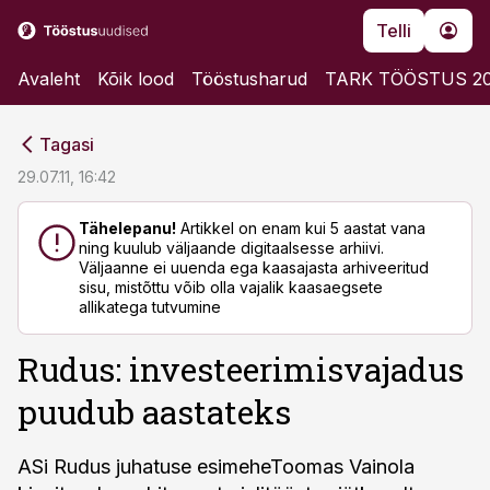
Telli
Avaleht
Kõik lood
Tööstusharud
TARK TÖÖSTUS 2
cebook
cebook
Tagasi
Twitter)
Twitter)
29.07.11, 16:42
kedIn
kedIn
Tähelepanu!
Artikkel on enam kui 5 aastat vana
ning kuulub väljaande digitaalsesse arhiivi.
ail
ail
Väljaanne ei uuenda ega kaasajasta arhiveeritud
sisu, mistõttu võib olla vajalik kaasaegsete
k
k
allikatega tutvumine
Rudus: investeerimisvajadus
puudub aastateks
ASi Rudus juhatuse esimeheToomas Vainola