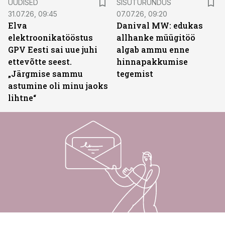
UUDISED
SISUTURUNDUS
31.07.26, 09:45
07.07.26, 09:20
Elva
Danival MW: edukas
elektroonikatööstus
allhanke müügitöö
GPV Eesti sai uue juhi
algab ammu enne
ettevõtte seest.
hinnapakkumise
„Järgmise sammu
tegemist
astumine oli minu jaoks
lihtne“