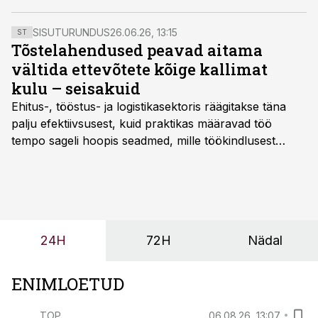
Ehitusmaterjalide Tootjate Liidu tegevdirektor Enno
Rebane.
SISUTURUNDUS
26.06.26, 13:15
ST
Tõstelahendused peavad aitama
vältida ettevõtete kõige kallimat
kulu – seisakuid
Ehitus-, tööstus- ja logistikasektoris räägitakse täna
palju efektiivsusest, kuid praktikas määravad töö
tempo sageli hoopis seadmed, mille töökindlusest
sõltub kogu objekti või tootmise sujuvus. Kui tõstuk
seisab, töö katkeb või masin ei vasta töötingimustele,
ei tähenda see ettevõtte jaoks ainult tehnilist
probleemi, vaid otsest rahalist kulu, venivaid tähtaegu
ja suuremaid riske tööohutusele.
24H
72H
Nädal
ENIMLOETUD
TOP
06.08.26, 13:07