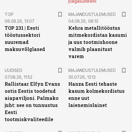
palgasüsteemi
TOP
MAJANDUSTULEMUSED
06.08.26, 13:07
04.08.26, 08:13
TOP 231 | Eesti
Kehra metallitööstus
tööstussektori
mitmekordistas kasumi
suuremad
ja uus tootmishoone
maksuvõlglased
valmib plaanitust
varem
UUDISED
MAJANDUSTULEMUSED
07.08.26, 11:52
30.07.26, 13:12
Rallistaar Elfyn Evans
Hanza Eesti tehaste
ostis Eestis toodetud
kasum kolmekordistus
aiapaviljoni. Palmako
enne uut
juht: see on tunnustus
laienemislainet
Eesti
tootmiskvaliteedile
ST