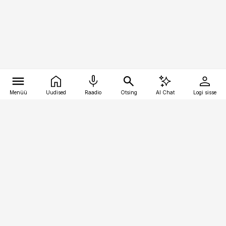
Menüü
Uudised
Raadio
Otsing
AI Chat
Logi sisse
Vana-Lõuna 39/1, 19094 Tallinn
(+372) 667 0111
toostusuudised@toostusuudised.ee
Telli
Reklaam
Firmast