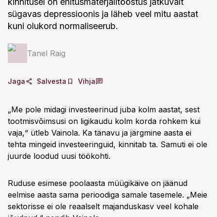
kinnitusel on ehitusmaterjalitööstus jätkuvalt
sügavas depressioonis ja läheb veel mitu aastat
kuni olukord normaliseerub.
Tanel Raig
Jaga
Salvesta
Vihja
„Me pole midagi investeerinud juba kolm aastat, sest
tootmisvõimsusi on ligikaudu kolm korda rohkem kui
vaja,“ ütleb Vainola. Ka tänavu ja järgmine aasta ei
tehta mingeid investeeringuid, kinnitab ta. Samuti ei ole
juurde loodud uusi töökohti.
Ruduse esimese poolaasta müügikäive on jäänud
eelmise aasta sama perioodiga samale tasemele. „Meie
sektorisse ei ole reaalselt majanduskasv veel kohale