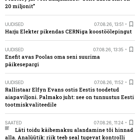
20 miljonit”
UUDISED
07.08.26, 13:51
Harju Elekter pikendas CERNiga koostöölepingut
UUDISED
07.08.26, 13:35
Enefit avas Poolas oma seni suurima
päikesepargi
UUDISED
07.08.26, 11:52
Rallistaar Elfyn Evans ostis Eestis toodetud
aiapaviljoni. Palmako juht: see on tunnustus Eesti
tootmiskvaliteedile
SAATED
07.08.26, 11:24
Läti toidu käibemaksu alandamine tõi hinnad
alla. Analüütik: riik teeb seal tugevat kontrolli