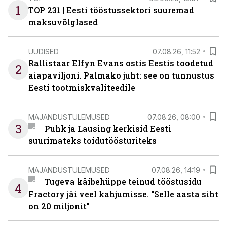
1
TOP 231 | Eesti tööstussektori suuremad
maksuvõlglased
UUDISED
07.08.26, 11:52
Rallistaar Elfyn Evans ostis Eestis toodetud
2
aiapaviljoni. Palmako juht: see on tunnustus
Eesti tootmiskvaliteedile
MAJANDUSTULEMUSED
07.08.26, 08:00
3
Puhk ja Lausing kerkisid Eesti
suurimateks toidutöösturiteks
MAJANDUSTULEMUSED
07.08.26, 14:19
Tugeva käibehüppe teinud tööstusidu
4
Fractory jäi veel kahjumisse. “Selle aasta siht
on 20 miljonit”