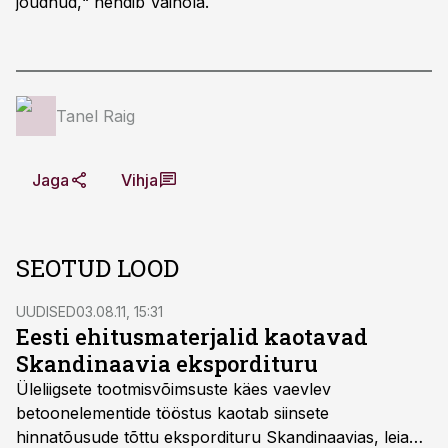
jõudnud,“ nendib Vainola.
Tanel Raig
Jaga
Vihja
SEOTUD LOOD
UUDISED
03.08.11, 15:31
Eesti ehitusmaterjalid kaotavad
Skandinaavia ekspordituru
Üleliigsete tootmisvõimsuste käes vaevlev
betoonelementide tööstus kaotab siinsete
hinnatõusude tõttu ekspordituru Skandinaavias, leiab