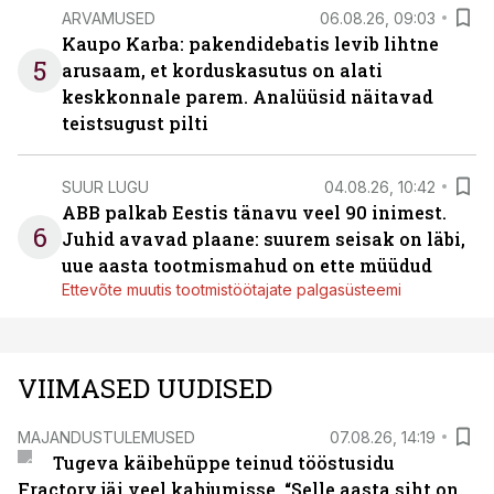
ARVAMUSED
06.08.26, 09:03
Kaupo Karba: pakendidebatis levib lihtne
5
arusaam, et korduskasutus on alati
keskkonnale parem. Analüüsid näitavad
teistsugust pilti
SUUR LUGU
04.08.26, 10:42
ABB palkab Eestis tänavu veel 90 inimest.
6
Juhid avavad plaane: suurem seisak on läbi,
uue aasta tootmismahud on ette müüdud
Ettevõte muutis tootmistöötajate palgasüsteemi
VIIMASED UUDISED
MAJANDUSTULEMUSED
07.08.26, 14:19
Tugeva käibehüppe teinud tööstusidu
Fractory jäi veel kahjumisse. “Selle aasta siht on