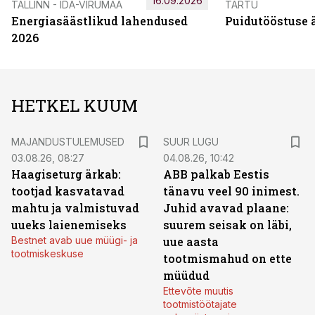
16.09.2026
TALLINN - IDA-VIRUMAA
TARTU
Energiasäästlikud lahendused
Puidutööstuse 
2026
HETKEL KUUM
MAJANDUSTULEMUSED
SUUR LUGU
03.08.26, 08:27
04.08.26, 10:42
Haagiseturg ärkab:
ABB palkab Eestis
tootjad kasvatavad
tänavu veel 90 inimest.
mahtu ja valmistuvad
Juhid avavad plaane:
uueks laienemiseks
suurem seisak on läbi,
Bestnet avab uue müügi- ja
uue aasta
tootmiskeskuse
tootmismahud on ette
müüdud
Ettevõte muutis
tootmistöötajate