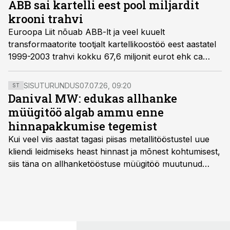
ABB sai kartelli eest pool miljardit
krooni trahvi
Euroopa Liit nõuab ABB-lt ja veel kuuelt
transformaatorite tootjalt kartellikoostöö eest aastatel
1999-2003 trahvi kokku 67,6 miljonit eurot ehk ca
miljard Eesti krooni.
SISUTURUNDUS
07.07.26, 09:20
ST
Danival MW: edukas allhanke
müügitöö algab ammu enne
hinnapakkumise tegemist
Kui veel viis aastat tagasi piisas metallitööstustel uue
kliendi leidmiseks heast hinnast ja mõnest kohtumisest,
siis täna on allhanketööstuse müügitöö muutunud
märksa pikemaks ja süsteemsemaks. Konkurents on
kasvanud, kliendid kaaluvad otsuseid põhjalikumalt
ning partnerit ei valita enam ainult tootmisvõimekuse
või hinnakirja järgi.