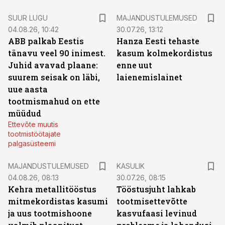
SUUR LUGU
MAJANDUSTULEMUSED
04.08.26, 10:42
30.07.26, 13:12
ABB palkab Eestis
Hanza Eesti tehaste
tänavu veel 90 inimest.
kasum kolmekordistus
Juhid avavad plaane:
enne uut
suurem seisak on läbi,
laienemislainet
uue aasta
tootmismahud on ette
müüdud
Ettevõte muutis
tootmistöötajate
palgasüsteemi
MAJANDUSTULEMUSED
KASULIK
04.08.26, 08:13
30.07.26, 08:15
Kehra metallitööstus
Tööstusjuht lahkab
mitmekordistas kasumi
tootmisettevõtte
ja uus tootmishoone
kasvufaasi levinud