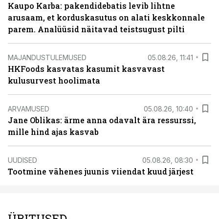
Kaupo Karba: pakendidebatis levib lihtne
arusaam, et korduskasutus on alati keskkonnale
parem. Analüüsid näitavad teistsugust pilti
MAJANDUSTULEMUSED
05.08.26, 11:41
HKFoods kasvatas kasumit kasvavast
kulusurvest hoolimata
ARVAMUSED
05.08.26, 10:40
Jane Oblikas: ärme anna odavalt ära ressurssi,
mille hind ajas kasvab
UUDISED
05.08.26, 08:30
Tootmine vähenes juunis viiendat kuud järjest
ÜRITUSED