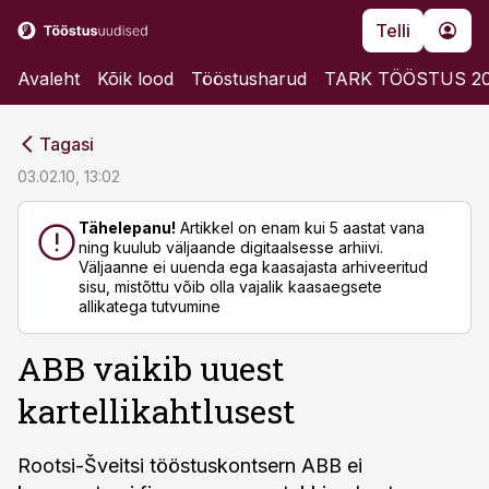
Telli
Avaleht
Kõik lood
Tööstusharud
TARK TÖÖSTUS 2
cebook
cebook
Tagasi
Twitter)
Twitter)
03.02.10, 13:02
kedIn
kedIn
Tähelepanu!
Artikkel on enam kui 5 aastat vana
ning kuulub väljaande digitaalsesse arhiivi.
ail
ail
Väljaanne ei uuenda ega kaasajasta arhiveeritud
sisu, mistõttu võib olla vajalik kaasaegsete
k
k
allikatega tutvumine
ABB vaikib uuest
kartellikahtlusest
Rootsi-Šveitsi tööstuskontsern ABB ei