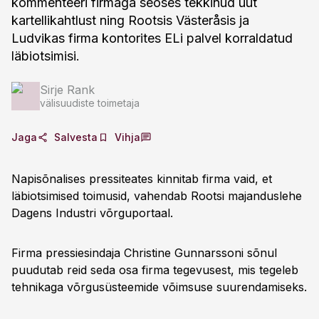
kommenteeri firmaga seoses tekkinud uut
kartellikahtlust ning Rootsis Västeråsis ja
Ludvikas firma kontorites ELi palvel korraldatud
läbiotsimisi.
Sirje Rank
välisuudiste toimetaja
Jaga
Salvesta
Vihja
Napisõnalises pressiteates kinnitab firma vaid, et
läbiotsimised toimusid, vahendab Rootsi majanduslehe
Dagens Industri võrguportaal.
Firma pressiesindaja Christine Gunnarssoni sõnul
puudutab reid seda osa firma tegevusest, mis tegeleb
tehnikaga võrgusüsteemide võimsuse suurendamiseks.