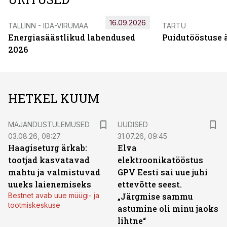
16.09.2026
TALLINN - IDA-VIRUMAA
TARTU
Energiasäästlikud lahendused
Puidutööstuse 
2026
HETKEL KUUM
MAJANDUSTULEMUSED
UUDISED
03.08.26, 08:27
31.07.26, 09:45
Haagiseturg ärkab:
Elva
tootjad kasvatavad
elektroonikatööstus
mahtu ja valmistuvad
GPV Eesti sai uue juhi
uueks laienemiseks
ettevõtte seest.
Bestnet avab uue müügi- ja
„Järgmise sammu
tootmiskeskuse
astumine oli minu jaoks
lihtne“