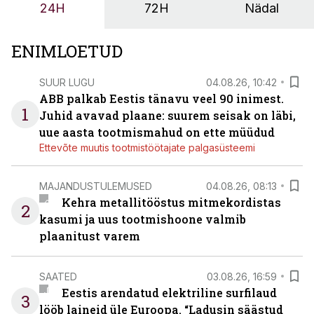
24H
72H
Nädal
ENIMLOETUD
SUUR LUGU
04.08.26, 10:42
ABB palkab Eestis tänavu veel 90 inimest.
1
Juhid avavad plaane: suurem seisak on läbi,
uue aasta tootmismahud on ette müüdud
Ettevõte muutis tootmistöötajate palgasüsteemi
MAJANDUSTULEMUSED
04.08.26, 08:13
Kehra metallitööstus mitmekordistas
2
kasumi ja uus tootmishoone valmib
plaanitust varem
SAATED
03.08.26, 16:59
Eestis arendatud elektriline surfilaud
3
lööb laineid üle Euroopa. “Ladusin säästud