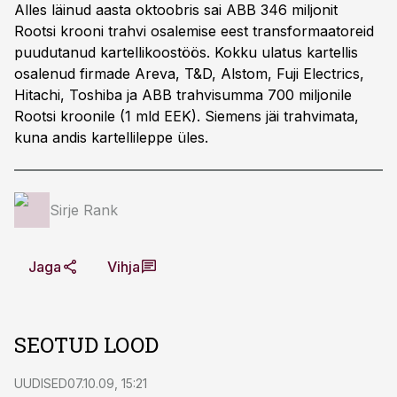
Alles läinud aasta oktoobris sai ABB 346 miljonit
Rootsi krooni trahvi osalemise eest transformaatoreid
puudutanud kartellikoostöös. Kokku ulatus kartellis
osalenud firmade Areva, T&D, Alstom, Fuji Electrics,
Hitachi, Toshiba ja ABB trahvisumma 700 miljonile
Rootsi kroonile (1 mld EEK). Siemens jäi trahvimata,
kuna andis kartellileppe üles.
Sirje Rank
Jaga
Vihja
SEOTUD LOOD
UUDISED
07.10.09, 15:21