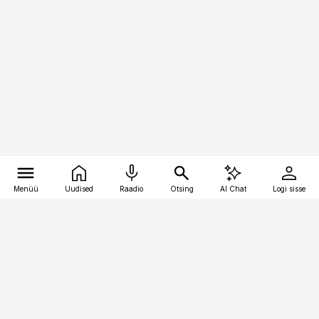
Menüü
Uudised
Raadio
Otsing
AI Chat
Logi sisse
Vana-Lõuna 39/1, 19094 Tallinn
(+372) 667 0111
toostusuudised@toostusuudised.ee