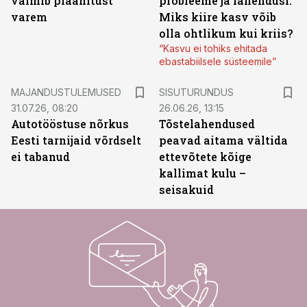
valmib plaanitust
probleeme ja lahendusi.
varem
Miks kiire kasv võib
olla ohtlikum kui kriis?
“Kasvu ei tohiks ehitada
ebastabiilsele süsteemile”
ST
MAJANDUSTULEMUSED
SISUTURUNDUS
31.07.26, 08:20
26.06.26, 13:15
Autotööstuse nõrkus
Tõstelahendused
Eesti tarnijaid võrdselt
peavad aitama vältida
ei tabanud
ettevõtete kõige
kallimat kulu –
seisakuid