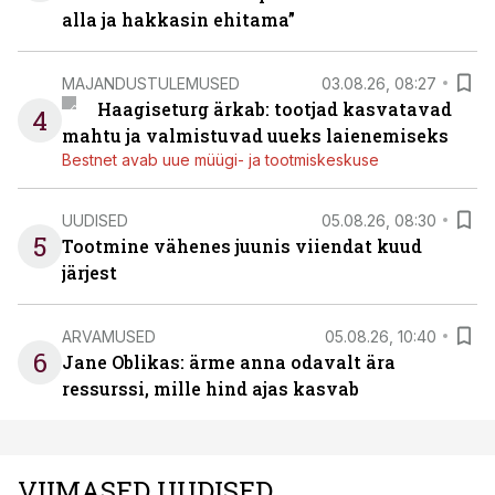
alla ja hakkasin ehitama”
MAJANDUSTULEMUSED
03.08.26, 08:27
Haagiseturg ärkab: tootjad kasvatavad
4
mahtu ja valmistuvad uueks laienemiseks
Bestnet avab uue müügi- ja tootmiskeskuse
UUDISED
05.08.26, 08:30
5
Tootmine vähenes juunis viiendat kuud
järjest
ARVAMUSED
05.08.26, 10:40
6
Jane Oblikas: ärme anna odavalt ära
ressurssi, mille hind ajas kasvab
VIIMASED UUDISED