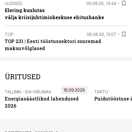
UUDISED
06.08.26, 14:44
Elering kuulutas
välja kriisijuhtimiskeskuse ehitushanke
TOP
06.08.26, 13:07
TOP 231 | Eesti tööstussektori suuremad
maksuvõlglased
ÜRITUSED
16.09.2026
TALLINN - IDA-VIRUMAA
TARTU
Energiasäästlikud lahendused
Puidutööstuse 
2026