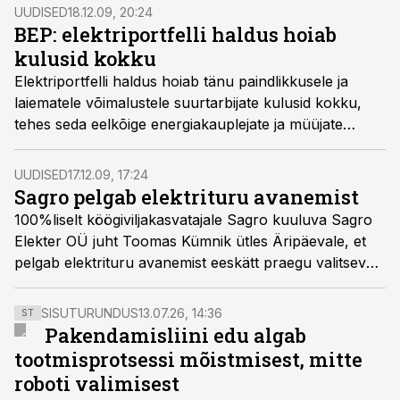
UUDISED
18.12.09, 20:24
BEP: elektriportfelli haldus hoiab
kulusid kokku
Elektriportfelli haldus hoiab tänu paindlikkusele ja
laiematele võimalustele suurtarbijate kulusid kokku,
tehes seda eelkõige energiakauplejate ja müüjate
marginaalide arvelt, rääkis Baltic Energy Partnersi
tegevjuht Kaido Veldemann.
UUDISED
17.12.09, 17:24
Sagro pelgab elektrituru avanemist
100%liselt köögiviljakasvatajale Sagro kuuluva Sagro
Elekter OÜ juht Toomas Kümnik ütles Äripäevale, et
pelgab elektrituru avanemist eeskätt praegu valitseva
suure teadmatuse tõttu.
SISUTURUNDUS
13.07.26, 14:36
ST
Pakendamisliini edu algab
tootmisprotsessi mõistmisest, mitte
roboti valimisest