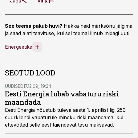
Jaga
Vihja
See teema pakub huvi?
Hakka neid märksõnu jälgima
ja saad alati teavituse, kui sel teemal ilmub midagi uut!
Energeetika
SEOTUD LOOD
UUDISED
17.12.09, 19:24
Eesti Energia lubab vabaturu riski
maandada
Eesti Energia nõustub tuleva aasta 1. aprillist ligi 250
suurkliendi vabaturule mineku riski maandama, kui
ettevõtted selle eest täiendavat tasu maksavad.