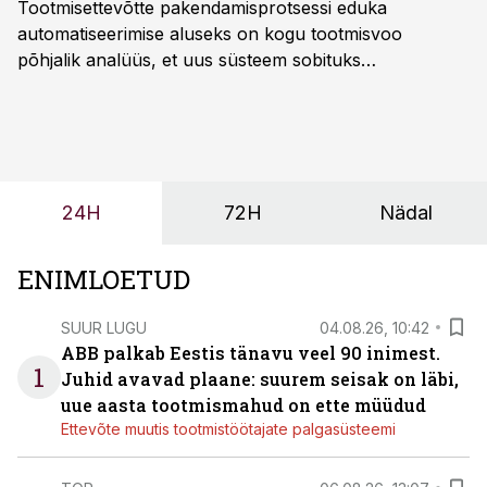
Tootmisettevõtte pakendamisprotsessi eduka
automatiseerimise aluseks on kogu tootmisvoo
põhjalik analüüs, et uus süsteem sobituks
olemasolevasse keskkonda, aitaks vähendada
tööjõuvajadust ning oleks valmis ka ettevõtte
tulevasteks arenguteks. Lihtsalt roboti lisamine
enamasti oodatud tulemust ei too, nendib tootmise ja
tööstuse automatiseerimislahenduste arendaja Smitech
24H
72H
Nädal
OÜ tegevjuht Sander Mitendorf.
ENIMLOETUD
SUUR LUGU
04.08.26, 10:42
ABB palkab Eestis tänavu veel 90 inimest.
1
Juhid avavad plaane: suurem seisak on läbi,
uue aasta tootmismahud on ette müüdud
Ettevõte muutis tootmistöötajate palgasüsteemi