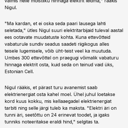
valmis neile mõistliku hinnaga elektrit leidma," rääkis
Nigul.
"Ma kardan, et ei oska seda paari lausega lahti
seletada," ütles Nigul suuri elektritarbijaid tuleval aastal
ees ootavate muudatuste kohta. Kuna ettevõtteid
vabaturule sundiv seadus saadeti riigikogus alles
teisele lugemisele, võib üht-teist veel ka muutuda.
Umbes 300 ettevõttel on praegugi võimalik vabaturu
hinnaga elektrit osta, kuid seda on teinud vaid üks,
Estonian Cell.
Nigul rääkis, et pärast turu avanemist saab
elektrienergiat osta kahel moel. Ühel juhul loetakse
kord kuus kokku, mis kellaaegadel elektrienergiat
tarbiti ning selle järgi tuleb ka maksta. "Elektri äri on
tunni äri, seetõttu on 24 erinevat toodet, ja igaks
tunniks noteeritakse eraldi hind," selgitas ta.