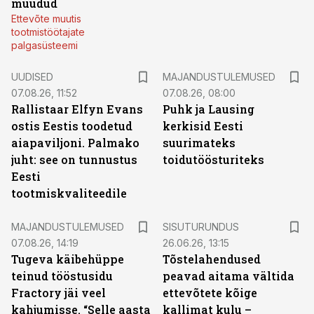
müüdud
Ettevõte muutis
tootmistöötajate
palgasüsteemi
UUDISED
MAJANDUSTULEMUSED
07.08.26, 11:52
07.08.26, 08:00
Rallistaar Elfyn Evans
Puhk ja Lausing
ostis Eestis toodetud
kerkisid Eesti
aiapaviljoni. Palmako
suurimateks
juht: see on tunnustus
toidutöösturiteks
Eesti
tootmiskvaliteedile
ST
MAJANDUSTULEMUSED
SISUTURUNDUS
07.08.26, 14:19
26.06.26, 13:15
Tugeva käibehüppe
Tõstelahendused
teinud tööstusidu
peavad aitama vältida
Fractory jäi veel
ettevõtete kõige
kahjumisse. “Selle aasta
kallimat kulu –