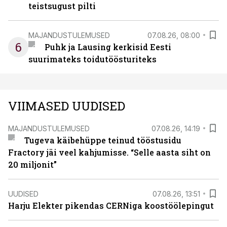
teistsugust pilti
MAJANDUSTULEMUSED
07.08.26, 08:00
6
Puhk ja Lausing kerkisid Eesti
suurimateks toidutöösturiteks
VIIMASED UUDISED
MAJANDUSTULEMUSED
07.08.26, 14:19
Tugeva käibehüppe teinud tööstusidu
Fractory jäi veel kahjumisse. “Selle aasta siht on
20 miljonit”
UUDISED
07.08.26, 13:51
Harju Elekter pikendas CERNiga koostöölepingut