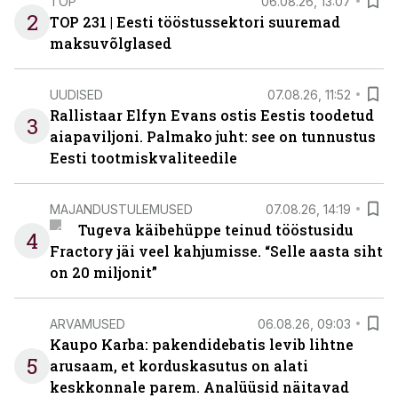
TOP
06.08.26, 13:07
2
TOP 231 | Eesti tööstussektori suuremad
maksuvõlglased
UUDISED
07.08.26, 11:52
Rallistaar Elfyn Evans ostis Eestis toodetud
3
aiapaviljoni. Palmako juht: see on tunnustus
Eesti tootmiskvaliteedile
MAJANDUSTULEMUSED
07.08.26, 14:19
Tugeva käibehüppe teinud tööstusidu
4
Fractory jäi veel kahjumisse. “Selle aasta siht
on 20 miljonit”
ARVAMUSED
06.08.26, 09:03
Kaupo Karba: pakendidebatis levib lihtne
5
arusaam, et korduskasutus on alati
keskkonnale parem. Analüüsid näitavad