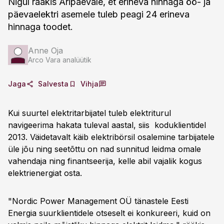
Nigul rääkis Äripäevale, et erineva hinnaga öö- ja
päevaelektri asemele tuleb peagi 24 erineva
hinnaga toodet.
Anne Oja
Arco Vara analüütik
Jaga
Salvesta
Vihja
Kui suurtel elektritarbijatel tuleb elektriturul
navigeerima hakata tuleval aastal, siis koduklientidel
2013. Väidetavalt käib elektribörsil osalemine tarbijatele
üle jõu ning seetõttu on nad sunnitud leidma omale
vahendaja ning finantseerija, kelle abil vajalik kogus
elektrienergiat osta.
"Nordic Power Management OÜ tänastele Eesti
Energia suurklientidele otseselt ei konkureeri, kuid on