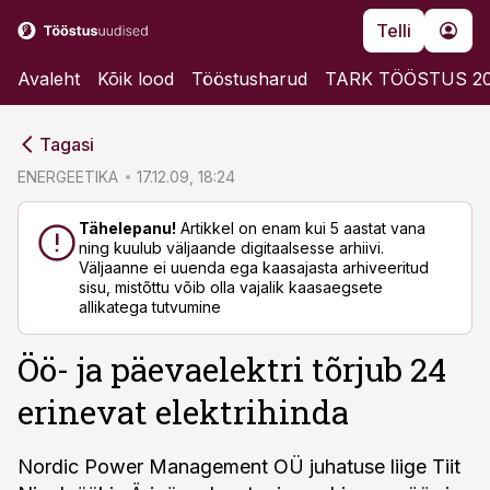
Telli
Avaleht
Kõik lood
Tööstusharud
TARK TÖÖSTUS 2
cebook
cebook
Tagasi
Twitter)
Twitter)
ENERGEETIKA
17.12.09, 18:24
kedIn
kedIn
Tähelepanu!
Artikkel on enam kui 5 aastat vana
ning kuulub väljaande digitaalsesse arhiivi.
ail
ail
Väljaanne ei uuenda ega kaasajasta arhiveeritud
sisu, mistõttu võib olla vajalik kaasaegsete
k
k
allikatega tutvumine
Öö- ja päevaelektri tõrjub 24
erinevat elektrihinda
Nordic Power Management OÜ juhatuse liige Tiit