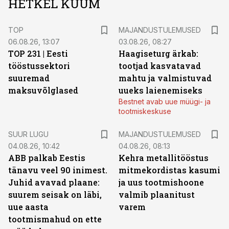
HETKEL KUUM
TOP
MAJANDUSTULEMUSED
06.08.26, 13:07
03.08.26, 08:27
TOP 231 | Eesti
Haagiseturg ärkab:
tööstussektori
tootjad kasvatavad
suuremad
mahtu ja valmistuvad
maksuvõlglased
uueks laienemiseks
Bestnet avab uue müügi- ja
tootmiskeskuse
SUUR LUGU
MAJANDUSTULEMUSED
04.08.26, 10:42
04.08.26, 08:13
ABB palkab Eestis
Kehra metallitööstus
tänavu veel 90 inimest.
mitmekordistas kasumi
Juhid avavad plaane:
ja uus tootmishoone
suurem seisak on läbi,
valmib plaanitust
uue aasta
varem
tootmismahud on ette