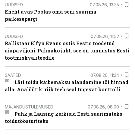
UUDISED
07.08.26, 13:35
Enefit avas Poolas oma seni suurima
päikesepargi
UUDISED
07.08.26, 11:52
Rallistaar Elfyn Evans ostis Eestis toodetud
aiapaviljoni. Palmako juht: see on tunnustus Eesti
tootmiskvaliteedile
SAATED
07.08.26, 11:24
Läti toidu käibemaksu alandamine tõi hinnad
alla. Analüütik: riik teeb seal tugevat kontrolli
MAJANDUSTULEMUSED
07.08.26, 08:00
Puhk ja Lausing kerkisid Eesti suurimateks
toidutöösturiteks