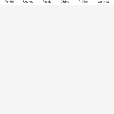
Menüü
Uudised
Raadio
Otsing
AI Chat
Logi sisse
Vana-Lõuna 39/1, 19094 Tallinn
(+372) 667 0111
toostusuudised@toostusuudised.ee
Telli
Reklaam
Firmast
Sisu kasutamisõigused
Ajakirjaniku
eetikakoodeks
Üldtingimused
Privaatsustingimused
Küpsiste poliitika
KKK
Eesti Meediaettevõtete
Eelistuste haldamine
Liit