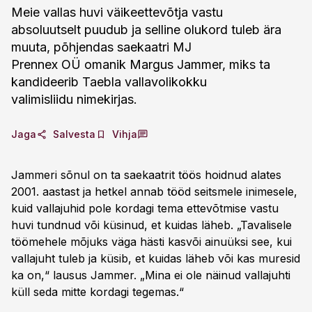
Meie vallas huvi väikeettevõtja vastu
absoluutselt puudub ja selline olukord tuleb ära
muuta, põhjendas saekaatri MJ
Prennex OÜ omanik Margus Jammer, miks ta
kandideerib Taebla vallavolikokku
valimisliidu nimekirjas.
Jaga
Salvesta
Vihja
Jammeri sõnul on ta saekaatrit töös hoidnud alates
2001. aastast ja hetkel annab tööd seitsmele inimesele,
kuid vallajuhid pole kordagi tema ettevõtmise vastu
huvi tundnud või küsinud, et kuidas läheb. „Tavalisele
töömehele mõjuks väga hästi kasvõi ainuüksi see, kui
vallajuht tuleb ja küsib, et kuidas läheb või kas muresid
ka on,“ lausus Jammer. „Mina ei ole näinud vallajuhti
küll seda mitte kordagi tegemas.“