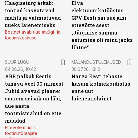
Haagiseturg ärkab:
Elva
tootjad kasvatavad
elektroonikatööstus
mahtu ja valmistuvad
GPV Eesti sai uue juhi
uueks laienemiseks
ettevõtte seest.
Bestnet avab uue müügi- ja
„Järgmise sammu
tootmiskeskuse
astumine oli minu jaoks
lihtne“
SUUR LUGU
MAJANDUSTULEMUSED
04.08.26, 10:42
30.07.26, 13:12
ABB palkab Eestis
Hanza Eesti tehaste
tänavu veel 90 inimest.
kasum kolmekordistus
Juhid avavad plaane:
enne uut
suurem seisak on läbi,
laienemislainet
uue aasta
tootmismahud on ette
müüdud
Ettevõte muutis
tootmistöötajate