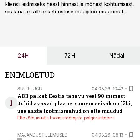
kliendi leidmiseks heast hinnast ja mõnest kohtumisest,
siis täna on allhanketööstuse müügitöö muutunud
märksa pikemaks ja süsteemsemaks. Konkurents on
kasvanud, kliendid kaaluvad otsuseid põhjalikumalt
ning partnerit ei valita enam ainult tootmisvõimekuse
või hinnakirja järgi.
24H
72H
Nädal
ENIMLOETUD
SUUR LUGU
04.08.26, 10:42
ABB palkab Eestis tänavu veel 90 inimest.
1
Juhid avavad plaane: suurem seisak on läbi,
uue aasta tootmismahud on ette müüdud
Ettevõte muutis tootmistöötajate palgasüsteemi
MAJANDUSTULEMUSED
04.08.26, 08:13