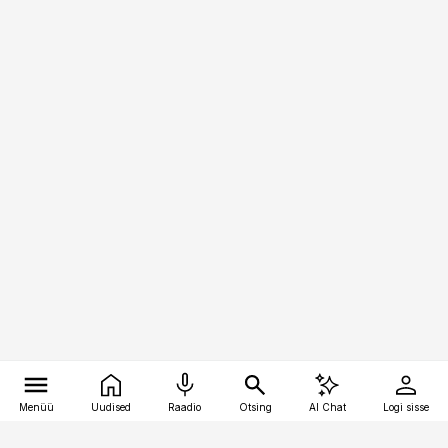
Menüü
Uudised
Raadio
Otsing
AI Chat
Logi sisse