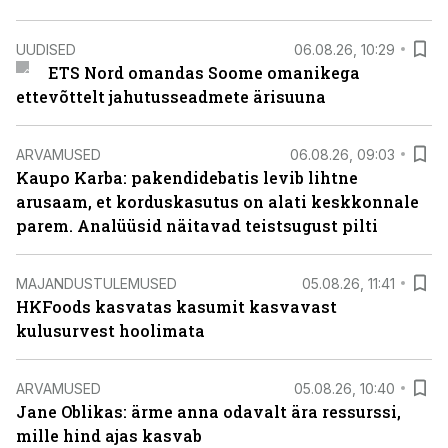
UUDISED
06.08.26, 10:29
ETS Nord omandas Soome omanikega
ettevõttelt jahutusseadmete ärisuuna
ARVAMUSED
06.08.26, 09:03
Kaupo Karba: pakendidebatis levib lihtne
arusaam, et korduskasutus on alati keskkonnale
parem. Analüüsid näitavad teistsugust pilti
MAJANDUSTULEMUSED
05.08.26, 11:41
HKFoods kasvatas kasumit kasvavast
kulusurvest hoolimata
ARVAMUSED
05.08.26, 10:40
Jane Oblikas: ärme anna odavalt ära ressurssi,
mille hind ajas kasvab