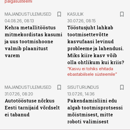
palgasüsteemi
MAJANDUSTULEMUSED
KASULIK
04.08.26, 08:13
30.07.26, 08:15
Kehra metallitööstus
Tööstusjuht lahkab
mitmekordistas kasumi
tootmisettevõtte
ja uus tootmishoone
kasvufaasi levinud
valmib plaanitust
probleeme ja lahendusi.
varem
Miks kiire kasv võib
olla ohtlikum kui kriis?
“Kasvu ei tohiks ehitada
ebastabiilsele süsteemile”
ST
MAJANDUSTULEMUSED
SISUTURUNDUS
31.07.26, 08:20
13.07.26, 14:36
Autotööstuse nõrkus
Pakendamisliini edu
Eesti tarnijaid võrdselt
algab tootmisprotsessi
ei tabanud
mõistmisest, mitte
roboti valimisest