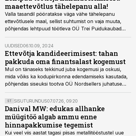
maaettevõtlus tähelepanu alla!
Valla tasandil pööratakse väga vähe tähelepanu
ettevõtlusele maal, sellist suhtumist on vaja muuta,
põhjendas lehtpuud töötleva OÜ Trei Puidukaubad
omanik Gallo Trei, miks ta kandideerib esimest korda
Ridala vallavolikokku.
UUDISED
06.10.09, 20:24
Ettevõtja kandideerimisest: tahan
pakkuda oma finantsalast kogemust
Mul on tänaseks tekkinud juba kogemusi ja oskusi,
mida võiks ka kodupiirkonna edendamiseks kasutada,
põhjendas siseuksi tootva OÜ Nordsellers juhatuse
esimees ja üks omanikest René Rahnu, miks ta
kandideerib Põdrala vallavolikokku valimisliidu
SISUTURUNDUS
07.07.26, 09:20
ST
nimekirjas.
Danival MW: edukas allhanke
müügitöö algab ammu enne
hinnapakkumise tegemist
Kui veel viis aastat tagasi piisas metallitööstustel uue