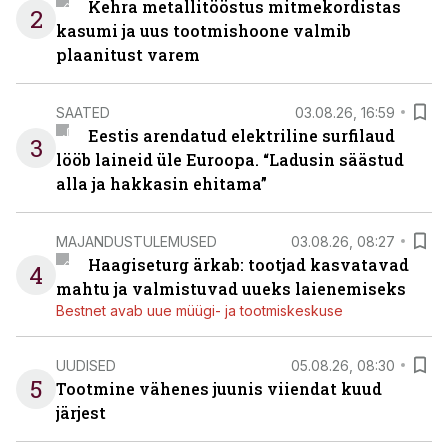
Kehra metallitööstus mitmekordistas
2
kasumi ja uus tootmishoone valmib
plaanitust varem
SAATED
03.08.26, 16:59
Eestis arendatud elektriline surfilaud
3
lööb laineid üle Euroopa. “Ladusin säästud
alla ja hakkasin ehitama”
MAJANDUSTULEMUSED
03.08.26, 08:27
Haagiseturg ärkab: tootjad kasvatavad
4
mahtu ja valmistuvad uueks laienemiseks
Bestnet avab uue müügi- ja tootmiskeskuse
UUDISED
05.08.26, 08:30
5
Tootmine vähenes juunis viiendat kuud
järjest