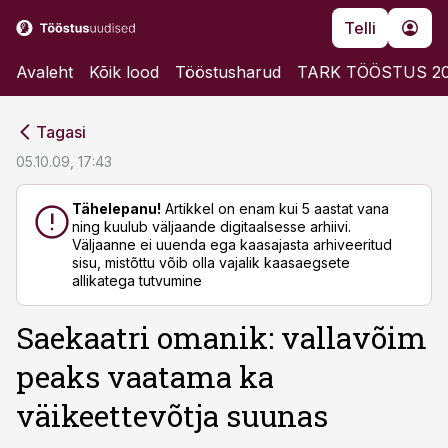
Telli
Avaleht
Kõik lood
Tööstusharud
TARK TÖÖSTUS 2
cebook
cebook
Tagasi
Twitter)
Twitter)
05.10.09, 17:43
kedIn
kedIn
Tähelepanu!
Artikkel on enam kui 5 aastat vana
ning kuulub väljaande digitaalsesse arhiivi.
ail
ail
Väljaanne ei uuenda ega kaasajasta arhiveeritud
sisu, mistõttu võib olla vajalik kaasaegsete
k
k
allikatega tutvumine
Saekaatri omanik: vallavõim
peaks vaatama ka
väikeettevõtja suunas