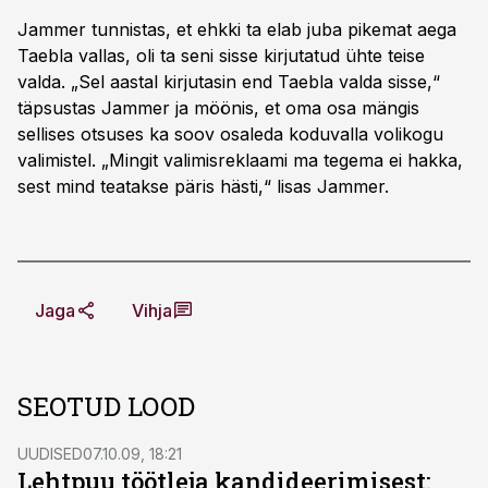
Jammer tunnistas, et ehkki ta elab juba pikemat aega
Taebla vallas, oli ta seni sisse kirjutatud ühte teise
valda. „Sel aastal kirjutasin end Taebla valda sisse,“
täpsustas Jammer ja möönis, et oma osa mängis
sellises otsuses ka soov osaleda koduvalla volikogu
valimistel. „Mingit valimisreklaami ma tegema ei hakka,
sest mind teatakse päris hästi,“ lisas Jammer.
Jaga
Vihja
SEOTUD LOOD
UUDISED
07.10.09, 18:21
Lehtpuu töötleja kandideerimisest: