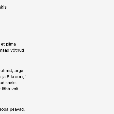
äkis
et piima
s maad võtnud
ootmist, ärge
 ja 8 krooni,“
tud saaks
t lähtuvalt
asõda peavad,