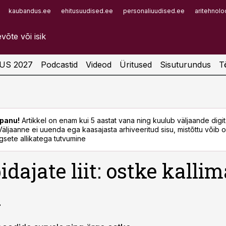
kaubandus.ee
ehitusuudised.ee
personaliuudised.ee
aritehnolo
Infopank
Radar
US 2027
Podcastid
Videod
Üritused
Sisuturundus
T
panu!
Artikkel on enam kui 5 aastat vana ning kuulub väljaande digi
. Väljaanne ei uuenda ega kaasajasta arhiveeritud sisu, mistõttu võib ol
sete allikatega tutvumine
idajate liit: ostke kallim
a