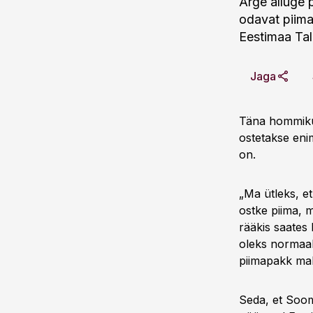
Ärge alluge 
odavat piima,
Eestimaa Tal
Jaga
Täna hommikul
ostetakse eni
on.
„Ma ütleks, et
ostke piima, 
rääkis saates 
oleks normaaln
piimapakk mak
Seda, et Soom