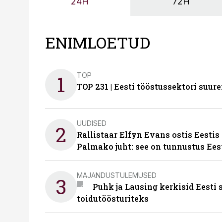
24H
72H
ENIMLOETUD
TOP
1
TOP 231 | Eesti tööstussektori su
UUDISED
2
Rallistaar Elfyn Evans ostis Eestis
Palmako juht: see on tunnustus Ees
MAJANDUSTULEMUSED
3
Puhk ja Lausing kerkisid Eesti
toidutöösturiteks