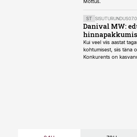
Mõttus.
ST
SISUTURUNDUS
07.0
Danival MW: ed
hinnapakkumis
Kui veel viis aastat tag
kohtumisest, siis tän
Konkurents on kasvanud,
tootmisvõimekuse või hi