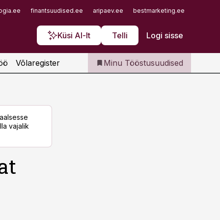
Iseteenindus
ogia.ee
finantsuudised.ee
aripaev.ee
bestmarketing.ee
finantsu
Telli Tööstusuudised
Küsi AI-lt
Telli
Logi sisse
öö
Võlaregister
Minu Tööstusuudised
taalsesse
la vajalik
at