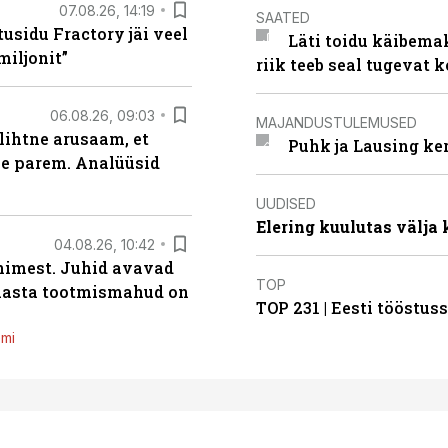
07.08.26, 14:19
SAATED
usidu Fractory jäi veel
Läti toidu käibema
miljonit”
riik teeb seal tugevat k
06.08.26, 09:03
MAJANDUSTULEMUSED
lihtne arusaam, et
Puhk ja Lausing ke
le parem. Analüüsid
UUDISED
Elering kuulutas välja
04.08.26, 10:42
inimest. Juhid avavad
TOP
 aasta tootmismahud on
TOP 231 | Eesti tööstu
emi