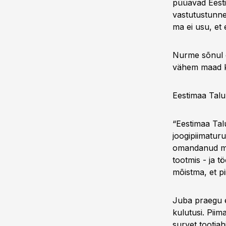
püüavad Eesti
vastutustunne
ma ei usu, et 
Nurme sõnul o
vähem maad ku
Eestimaa Talu
“Eestimaa Talu
joogipiimatur
omandanud mõõ
tootmis - ja t
mõistma, et pi
Juba praegu e
kulutusi. Pii
survet tootja