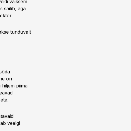
eidi väiksem
 säilib, aga
ektor.
akse tunduvalt
asõda
ine on
hiljem piima
peavad
ata.
tavaid
ab veelgi