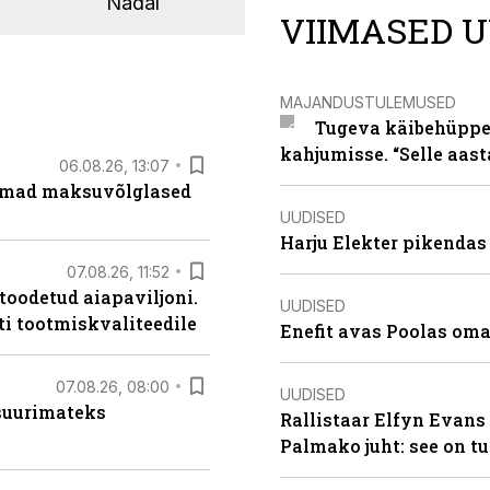
Nädal
VIIMASED U
MAJANDUSTULEMUSED
Tugeva käibehüppe 
kahjumisse. “Selle aast
06.08.26, 13:07
uremad maksuvõlglased
UUDISED
Harju Elekter pikenda
07.08.26, 11:52
 toodetud aiapaviljoni.
UUDISED
ti tootmiskvaliteedile
Enefit avas Poolas oma
07.08.26, 08:00
UUDISED
 suurimateks
Rallistaar Elfyn Evans 
Palmako juht: see on t