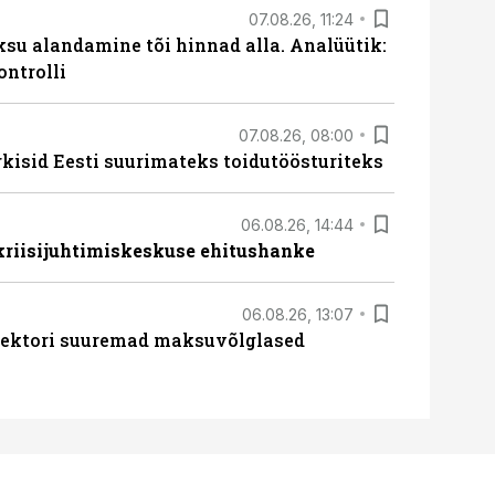
07.08.26, 11:24
ksu alandamine tõi hinnad alla. Analüütik:
ontrolli
07.08.26, 08:00
rkisid Eesti suurimateks toidutöösturiteks
06.08.26, 14:44
 kriisijuhtimiskeskuse ehitushanke
06.08.26, 13:07
ssektori suuremad maksuvõlglased