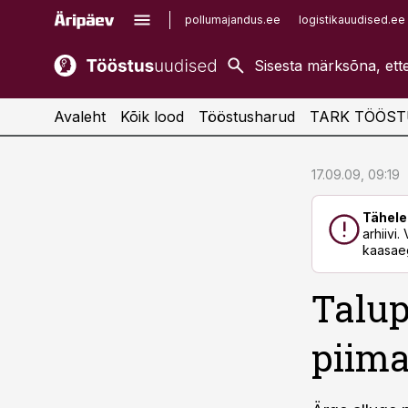
pollumajandus.ee
logistikauudised.ee
kaubandus.ee
imelineajalugu.ee
kinnisvarauudised.ee
imelineteadus.ee
Avaleht
Kõik lood
Tööstusharud
TARK TÖÖST
cebook
cebook
17.09.09, 09:19
Twitter)
Twitter)
Tähele
kedIn
kedIn
arhiivi
kaasaeg
ail
ail
Talup
k
k
piim