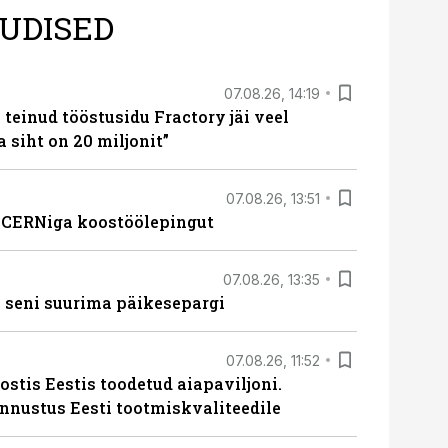
UDISED
07.08.26, 14:19
teinud tööstusidu Fractory jäi veel
a siht on 20 miljonit”
07.08.26, 13:51
s CERNiga koostöölepingut
07.08.26, 13:35
 seni suurima päikesepargi
07.08.26, 11:52
ostis Eestis toodetud aiapaviljoni.
unnustus Eesti tootmiskvaliteedile