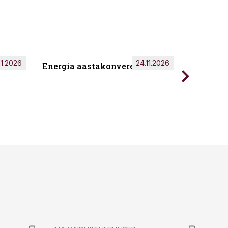
11.2026
24.11.2026
Energia aastakonverents 2026
Tark töö