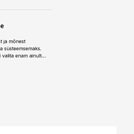
ne
st ja mõnest
 ja süsteemsemaks.
 valita enam ainult