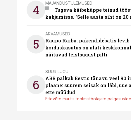
MAJANDUSTULEMUSED
4
Tugeva käibehüppe teinud tööst
kahjumisse. “Selle aasta siht on 20 
ARVAMUSED
5
Kaupo Karba: pakendidebatis levib 
korduskasutus on alati keskkonna
näitavad teistsugust pilti
SUUR LUGU
ABB palkab Eestis tänavu veel 90 
6
plaane: suurem seisak on läbi, uue
ette müüdud
Ettevõte muutis tootmistöötajate palgasüste