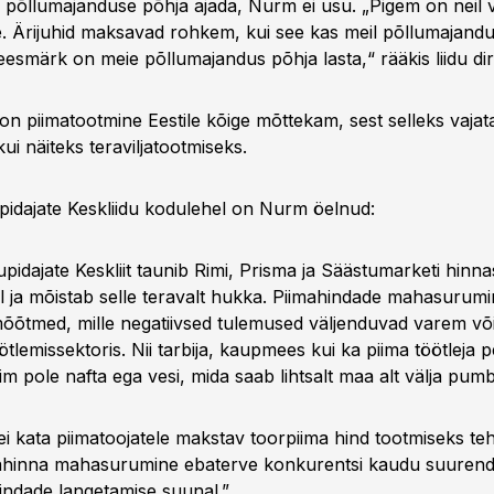
 põllumajanduse põhja ajada, Nurm ei usu. „Pigem on neil v
. Ärijuhid maksavad rohkem, kui see kas meil põllumajandus
eesmärk on meie põllumajandus põhja lasta,“ rääkis liidu dir
n piimatootmine Eestile kõige mõttekam, sest selleks vajat
i näiteks teraviljatootmiseks.
pidajate Keskliidu kodulehel on Nurm öelnud:
pidajate Keskliit taunib Rimi, Prisma ja Säästumarketi hinn
ul ja mõistab selle teravalt hukka. Piimahindade mahasurum
tmed, mille negatiivsed tulemused väljenduvad varem või 
öötlemissektoris. Nii tarbija, kaupmees kui ka piima töötleja 
im pole nafta ega vesi, mida saab lihtsalt maa alt välja pumb
i kata piimatoojatele makstav toorpiima hind tootmiseks teh
mahinna mahasurumine ebaterve konkurentsi kaudu suurend
hindade langetamise suunal.”