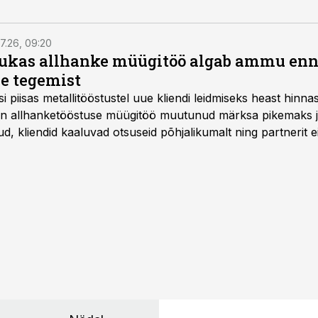
7.26, 09:20
ukas allhanke müügitöö algab ammu en
e tegemist
asi piisas metallitööstustel uue kliendi leidmiseks heast hinna
a on allhanketööstuse müügitöö muutunud märksa pikemaks
 kliendid kaaluvad otsuseid põhjalikumalt ning partnerit ei
nnakirja järgi.