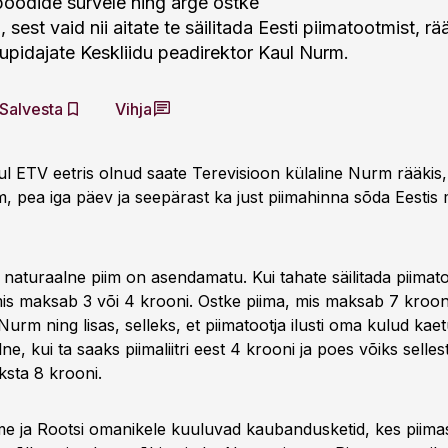
poodide survele ning ärge ostke
 sest vaid nii aitate te säilitada Eesti piimatootmist, rä
upidajate Keskliidu peadirektor Kaul Nurm.
Salvesta
Vihja
 ETV eetris olnud saate Terevisioon külaline Nurm rääkis, 
m, pea iga päev ja seepärast ka just piimahinna sõda Eesti
 naturaalne piim on asendamatu. Kui tahate säilitada piimat
mis maksab 3 või 4 krooni. Ostke piima, mis maksab 7 krooni
Nurm ning lisas, selleks, et piimatootja ilusti oma kulud kae
e, kui ta saaks piimaliitri eest 4 krooni ja poes võiks selles
sta 8 krooni.
e ja Rootsi omanikele kuuluvad kaubandusketid, kes piim