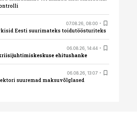
ontrolli
07.08.26, 08:00
rkisid Eesti suurimateks toidutöösturiteks
06.08.26, 14:44
 kriisijuhtimiskeskuse ehitushanke
06.08.26, 13:07
ssektori suuremad maksuvõlglased