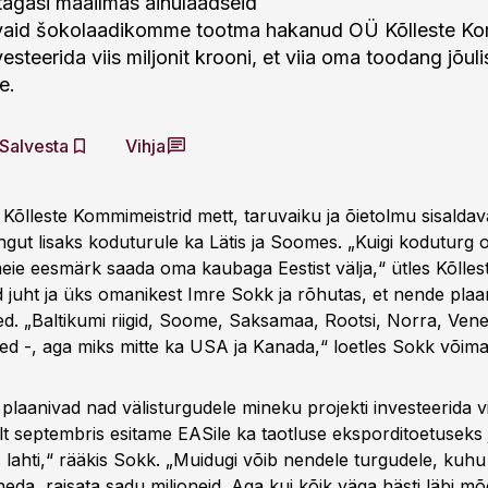
tagasi maailmas ainulaadseid
avaid šokolaadikomme tootma hakanud OÜ Kõlleste Ko
esteerida viis miljonit krooni, et viia oma toodang jõuli
e.
Salvesta
Vihja
õlleste Kommimeistrid mett, taruvaiku ja õietolmu sisaldav
ut lisaks koduturule ka Lätis ja Soomes. „Kuigi koduturg o
meie eesmärk saada oma kaubaga Eestist välja,“ ütles Kõlles
 juht ja üks omanikest Imre Sokk ja rõhutas, et nende plaa
ed. „Baltikumi riigid, Soome, Saksamaa, Rootsi, Norra, Ve
sed -, aga miks mitte ka USA ja Kanada,“ loetles Sokk võima
laanivad nad välisturgudele mineku projekti investeerida vii
lt septembris esitame EASile ka taotluse eksporditoetuseks j
s lahti,“ rääkis Sokk. „Muidugi võib nendele turgudele, kuh
eda, raisata sadu miljoneid. Aga kui kõik väga hästi läbi mõe