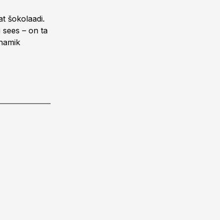
t šokolaadi.
 sees – on ta
enamik