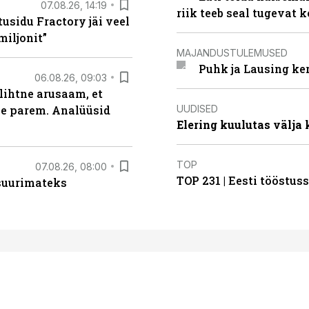
07.08.26, 14:19
riik teeb seal tugevat k
usidu Fractory jäi veel
miljonit”
MAJANDUSTULEMUSED
Puhk ja Lausing ke
06.08.26, 09:03
lihtne arusaam, et
UUDISED
le parem. Analüüsid
Elering kuulutas välja
TOP
07.08.26, 08:00
TOP 231 | Eesti tööstu
 suurimateks