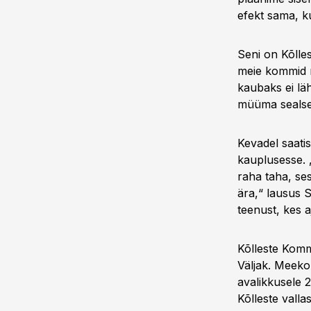
efekt sama, kui
Seni on Kõlle
meie kommid mü
kaubaks ei l
müüma sealset
Kevadel saati
kauplusesse. „
raha taha, se
ära,“ lausus 
teenust, kes 
Kõlleste Komm
Väljak. Meek
avalikkusele 
Kõlleste vall