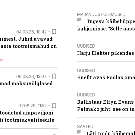
MAJANDUSTULEMUSED
Tugeva käibehüppe 
kahjumisse. “Selle aast
04.08.26, 10:42
inimest. Juhid avavad
 aasta tootmismahud on
UUDISED
Harju Elekter pikenda
emi
UUDISED
06.08.26, 13:07
Enefit avas Poolas oma
uremad maksuvõlglased
UUDISED
Rallistaar Elfyn Evans 
07.08.26, 11:52
Palmako juht: see on t
 toodetud aiapaviljoni.
ti tootmiskvaliteedile
SAATED
Läti toidu käibema