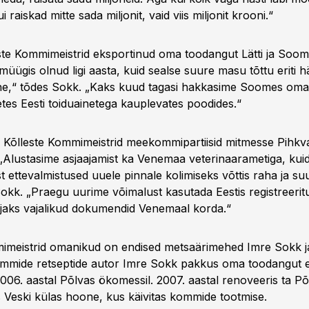
 raiskad mitte sada miljonit, vaid viis miljonit krooni.“
ste Kommimeistrid eksportinud oma toodangut Lätti ja Soome
ügis olnud ligi aasta, kuid sealse suure masu tõttu eriti h
ähe,“ tõdes Sokk. „Kaks kuud tagasi hakkasime Soomes o
es Eesti toiduainetega kauplevates poodides.“
s Kõlleste Kommimeistrid meekommipartiisid mitmesse Pihkv
Alustasime asjaajamist ka Venemaa veterinaarametiga, kuid si
st ettevalmistused uuele pinnale kolimiseks võttis raha ja 
Sokk. „Praegu uurime võimalust kasutada Eestis registreerit
ajaks vajalikud dokumendid Venemaal korda.“
imeistrid omanikud on endised metsaärimehed Imre Sokk j
ommide retseptide autor Imre Sokk pakkus oma toodangut 
2006. aastal Põlvas ökomessil. 2007. aastal renoveeris ta P
as Veski külas hoone, kus käivitas kommide tootmise.