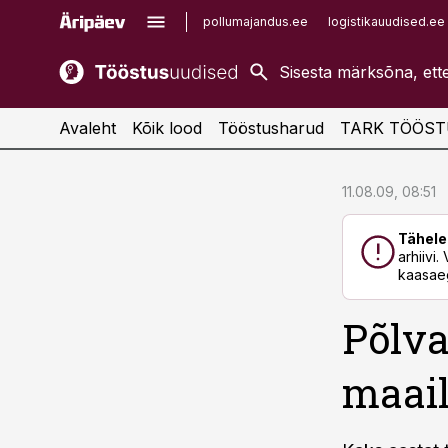
pollumajandus.ee
logistikauudised.ee
kaubandus.ee
imelineajalugu.ee
kinnisvarauudised.ee
imelineteadus.ee
Avaleht
Kõik lood
Tööstusharud
TARK TÖÖST
cebook
cebook
11.08.09, 08:51
Twitter)
Twitter)
Tähele
kedIn
kedIn
arhiivi
kaasaeg
ail
ail
Põlv
k
k
maail