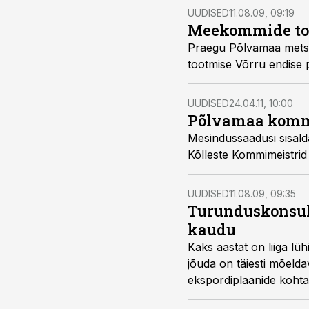
UUDISED
11.08.09, 09:19
Meekommide too
Praegu Põlvamaa metsade rüpes käsitsi šokolaadikomme vorp
tootmise 
UUDISED
24.04.11, 10:00
Põlvamaa kommit
Mesindussaadusi sisald
Kõlleste Kommimeistrid
UUDISED
11.08.09, 09:35
Turunduskonsult
kaudu
Kaks aastat on liiga lühike aeg, et suisa maailma vallutada
jõuda on täiesti mõeldav, ütles turunduskonsultant Kaire Aarna OÜ Kõlleste Kommimeistrid
ekspordiplaanide kohta