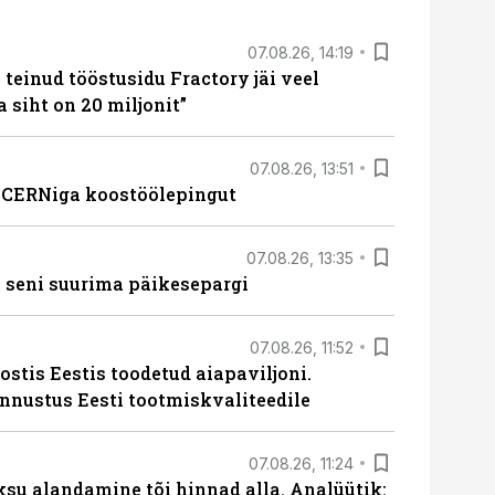
07.08.26, 14:19
teinud tööstusidu Fractory jäi veel
a siht on 20 miljonit”
07.08.26, 13:51
s CERNiga koostöölepingut
07.08.26, 13:35
 seni suurima päikesepargi
07.08.26, 11:52
ostis Eestis toodetud aiapaviljoni.
unnustus Eesti tootmiskvaliteedile
07.08.26, 11:24
ksu alandamine tõi hinnad alla. Analüütik: