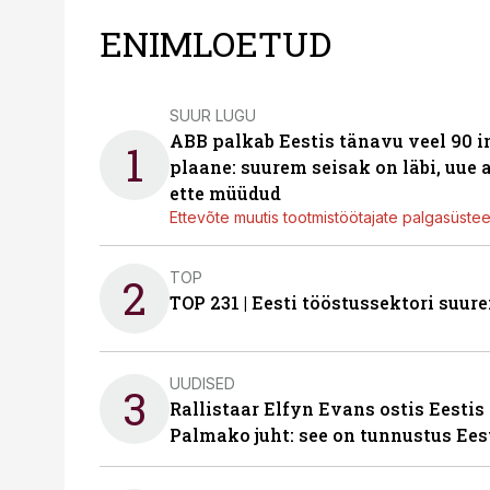
ENIMLOETUD
SUUR LUGU
ABB palkab Eestis tänavu veel 90 
1
plaane: suurem seisak on läbi, uue
ette müüdud
Ettevõte muutis tootmistöötajate palgasüste
TOP
2
TOP 231 | Eesti tööstussektori su
UUDISED
3
Rallistaar Elfyn Evans ostis Eestis
Palmako juht: see on tunnustus Ees