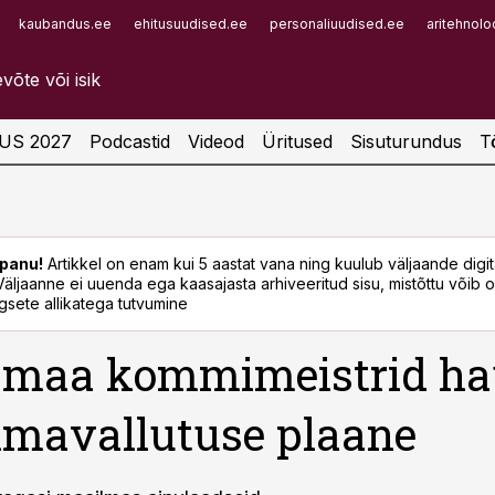
kaubandus.ee
ehitusuudised.ee
personaliuudised.ee
aritehnolo
Infopank
Radar
US 2027
Podcastid
Videod
Üritused
Sisuturundus
T
panu!
Artikkel on enam kui 5 aastat vana ning kuulub väljaande digi
. Väljaanne ei uuenda ega kaasajasta arhiveeritud sisu, mistõttu võib ol
sete allikatega tutvumine
amaa kommimeistrid h
mavallutuse plaane