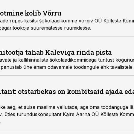
tmine kolib Võrru
iv OÜ Kõlleste Kommimeistrid kolib lähiajal
Võrru endise pagaritöökoja suurematesse ruumidesse.
ootja tahab Kaleviga rinda pista
avate ja kallihinnaliste šokolaadikommidega tuntust kogu
 panustab ühe enam odavamale toodangule ehk tavalistele š
ant: otstarbekas on kombitsaid ajada e
, aga oma toodanguga lähiriikide turgudele
.