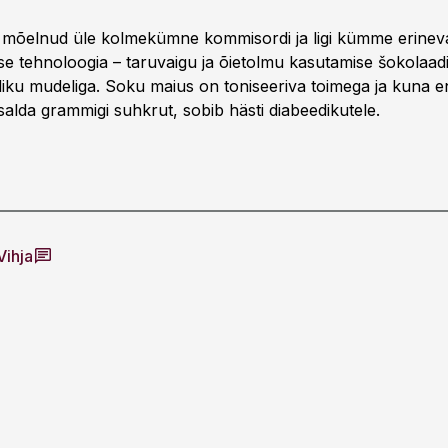
 mõelnud üle kolmekümne kommisordi ja ligi kümme erineva
e tehnoloogia – taruvaigu ja õietolmu kasutamise šokolaadi
liku mudeliga. Soku maius on toniseeriva toimega ja kuna 
isalda grammigi suhkrut, sobib hästi diabeedikutele.
Vihja