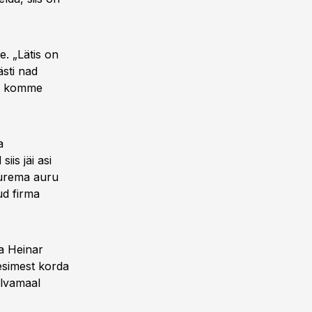
. „Lätis on
ästi nad
ma komme
a
is jäi asi
suurema auru
ud firma
a Heinar
esimest korda
õlvamaal