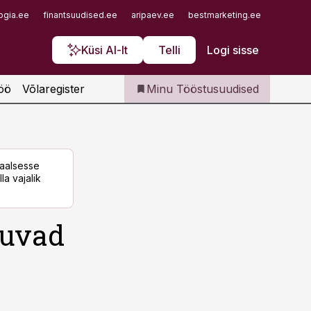
Iseteenindus
ogia.ee
finantsuudised.ee
aripaev.ee
bestmarketing.ee
finantsu
Telli Tööstusuudised
Küsi AI-lt
Telli
Logi sisse
öö
Võlaregister
Minu Tööstusuudised
taalsesse
la vajalik
auvad