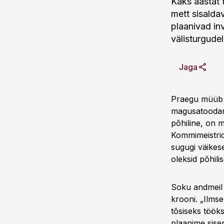
Kaks aastat 
mett sisald
plaanivad inv
välisturgudel
Jaga
Praegu müüb K
magusatoodang
põhiline, on 
Kommimeistrid
sugugi väikes
oleksid põhili
Soku andmeil p
krooni. „Ilmse
tõsiseks töök
plaanime sisen