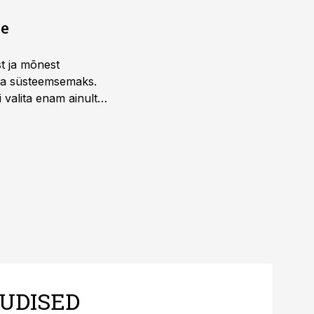
ne
st ja mõnest
 ja süsteemsemaks.
 valita enam ainult
UDISED