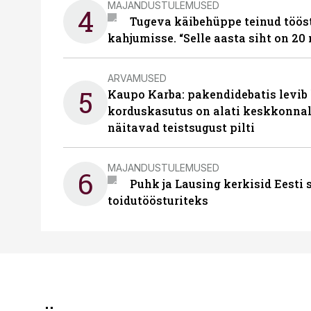
MAJANDUSTULEMUSED
4
Tugeva käibehüppe teinud tööst
kahjumisse. “Selle aasta siht on 20 
ARVAMUSED
5
Kaupo Karba: pakendidebatis levib 
korduskasutus on alati keskkonna
näitavad teistsugust pilti
MAJANDUSTULEMUSED
6
Puhk ja Lausing kerkisid Eesti
toidutöösturiteks