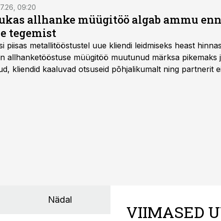
7.26, 09:20
ukas allhanke müügitöö algab ammu en
e tegemist
asi piisas metallitööstustel uue kliendi leidmiseks heast hinna
a on allhanketööstuse müügitöö muutunud märksa pikemaks
 kliendid kaaluvad otsuseid põhjalikumalt ning partnerit ei
nnakirja järgi.
Nädal
VIIMASED U