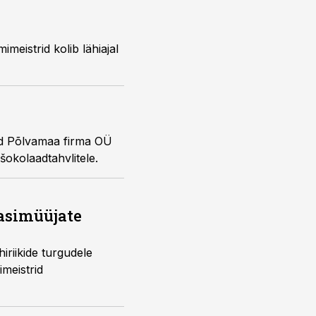
nud Põlvamaa firma OÜ
okolaadtahvlitele.
dasimüüjate