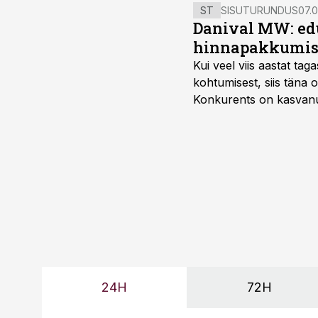
ST
SISUTURUNDUS
07.0
Danival MW: ed
hinnapakkumis
Kui veel viis aastat tag
kohtumisest, siis tän
Konkurents on kasvanud,
tootmisvõimekuse või hi
24H
72H