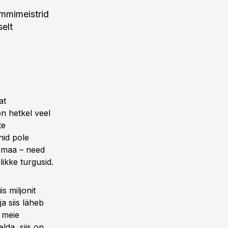
mmimeistrid
selt
at
n hetkel veel
te
nid pole
nemaa – need
likke turgusid.
s miljonit
a siis läheb
u meie
lda, siis on