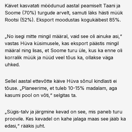
Käivet kasvatati möödunud aastal peamiselt Taani ja
Soome (70%) turgude arvelt, samuti läks hästi müük
Rootsi (52%). Eksport moodustas kogukäibest 85%.
„No isegi mitte mingil määral, vaid see oli ainuke asi,“
vastas Hüva küsimusele, kas eksport päästis mingil
määral ning lisas, et Soome turu üle, kus ka enne oli
korralik müük ja nüüd veel tõus ka, ollakse väga
uhked.
Sellel aastal ettevõtte käive Hüva sõnul kindlasti ei
tõuse. „Planeerime, et tuleb 10-15% madalam, aga
kasumi pool on võti,“ selgitas ta.
„Sügis-talv ja järgmine kevad on see, mis paneb turu
proovile. Kes kevadel on kahe jalaga maas see jääb ka
edasi,“ rääkis juht.