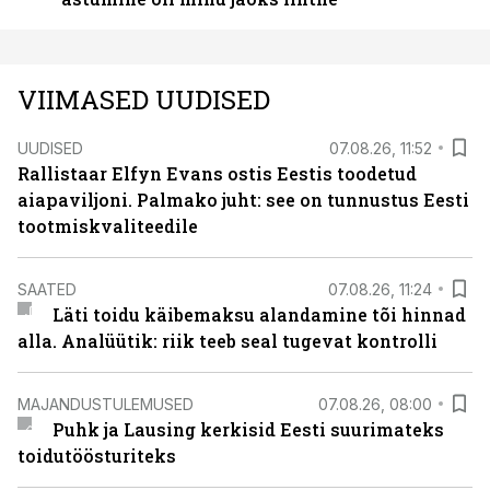
VIIMASED UUDISED
UUDISED
07.08.26, 11:52
Rallistaar Elfyn Evans ostis Eestis toodetud
aiapaviljoni. Palmako juht: see on tunnustus Eesti
tootmiskvaliteedile
SAATED
07.08.26, 11:24
Läti toidu käibemaksu alandamine tõi hinnad
alla. Analüütik: riik teeb seal tugevat kontrolli
MAJANDUSTULEMUSED
07.08.26, 08:00
Puhk ja Lausing kerkisid Eesti suurimateks
toidutöösturiteks