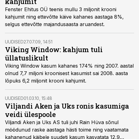
kahjumit
Fenster Ehitus OÜ teenis mullu 3 miljonit krooni
kahjumit ning ettevõtte käive kahanes aastaga 8%,
selgus ettevõtte majandusaasta aruandest.
UUDISED
27.07.09, 14:51
Viking Window: kahjum tuli
üllatuslikult
Viking Window kasum kahanes 174% ning 2007. aastal
olnud 7,7 miljoni kroonisest kasumist sai 2008. aasta
lõpuks 6,2 miljonit krooni kahjumit.
UUDISED
01.03.10, 15:48
Viljandi Aken ja Uks ronis kasumiga
veidi ülespoole
Viljandi Aken ja Uks AS tuli juhi Rain Hüva sõnul
möödunud raske aastaga hästi toime ning vaatamata
kahanenud käibele suudeti kasum kasvatata 12,9