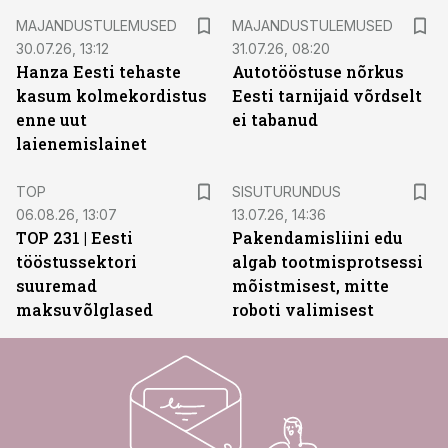
MAJANDUSTULEMUSED
MAJANDUSTULEMUSED
30.07.26, 13:12
31.07.26, 08:20
Hanza Eesti tehaste
Autotööstuse nõrkus
kasum kolmekordistus
Eesti tarnijaid võrdselt
enne uut
ei tabanud
laienemislainet
ST
TOP
SISUTURUNDUS
06.08.26, 13:07
13.07.26, 14:36
TOP 231 | Eesti
Pakendamisliini edu
tööstussektori
algab tootmisprotsessi
suuremad
mõistmisest, mitte
maksuvõlglased
roboti valimisest