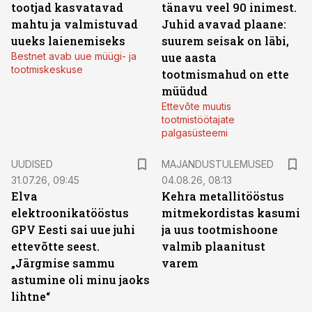
tootjad kasvatavad
tänavu veel 90 inimest.
mahtu ja valmistuvad
Juhid avavad plaane:
uueks laienemiseks
suurem seisak on läbi,
Bestnet avab uue müügi- ja
uue aasta
tootmiskeskuse
tootmismahud on ette
müüdud
Ettevõte muutis
tootmistöötajate
palgasüsteemi
UUDISED
MAJANDUSTULEMUSED
31.07.26, 09:45
04.08.26, 08:13
Elva
Kehra metallitööstus
elektroonikatööstus
mitmekordistas kasumi
GPV Eesti sai uue juhi
ja uus tootmishoone
ettevõtte seest.
valmib plaanitust
„Järgmise sammu
varem
astumine oli minu jaoks
lihtne“