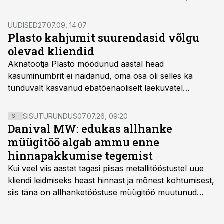
miljonilt kroonilt 13,3 miljonile kroonile.
UUDISED
27.07.09, 14:07
Plasto kahjumit suurendasid võlgu
olevad kliendid
Aknatootja Plasto möödunud aastal head
kasuminumbrit ei näidanud, oma osa oli selles ka
tunduvalt kasvanud ebatõenäoliselt laekuvatel
nõuetel, ütles ettevõtte omanik Valeri Pärs.
SISUTURUNDUS
07.07.26, 09:20
ST
Danival MW: edukas allhanke
müügitöö algab ammu enne
hinnapakkumise tegemist
Kui veel viis aastat tagasi piisas metallitööstustel uue
kliendi leidmiseks heast hinnast ja mõnest kohtumisest,
siis täna on allhanketööstuse müügitöö muutunud
märksa pikemaks ja süsteemsemaks. Konkurents on
kasvanud, kliendid kaaluvad otsuseid põhjalikumalt