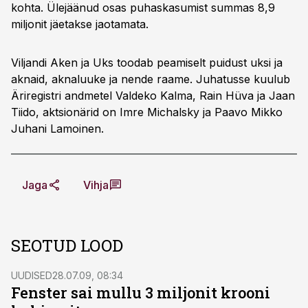
kohta. Ülejäänud osas puhaskasumist summas 8,9
miljonit jäetakse jaotamata.
Viljandi Aken ja Uks toodab peamiselt puidust uksi ja
aknaid, aknaluuke ja nende raame. Juhatusse kuulub
Äriregistri andmetel Valdeko Kalma, Rain Hüva ja Jaan
Tiido, aktsionärid on Imre Michalsky ja Paavo Mikko
Juhani Lamoinen.
Jaga
Vihja
SEOTUD LOOD
UUDISED
28.07.09, 08:34
Fenster sai mullu 3 miljonit krooni