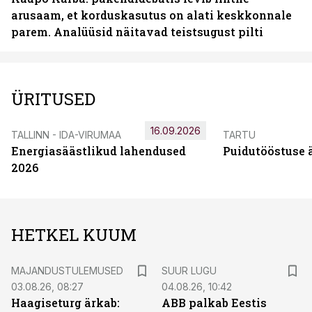
arusaam, et korduskasutus on alati keskkonnale
parem. Analüüsid näitavad teistsugust pilti
ÜRITUSED
16.09.2026
TALLINN - IDA-VIRUMAA
TARTU
Energiasäästlikud lahendused
Puidutööstuse 
2026
HETKEL KUUM
MAJANDUSTULEMUSED
SUUR LUGU
03.08.26, 08:27
04.08.26, 10:42
Haagiseturg ärkab:
ABB palkab Eestis