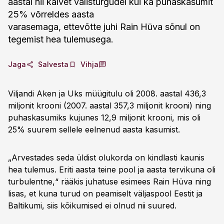
aastal nii käivet välisturgudel kui ka puhaskasumit
25% võrreldes aasta
varasemaga, ettevõtte juhi Rain Hüva sõnul on
tegemist hea tulemusega.
Jaga
Salvesta
Vihja
Viljandi Aken ja Uks müügitulu oli 2008. aastal 436,3
miljonit krooni (2007. aastal 357,3 miljonit krooni) ning
puhaskasumiks kujunes 12,9 miljonit krooni, mis oli
25% suurem sellele eelnenud aasta kasumist.
„Arvestades seda üldist olukorda on kindlasti kaunis
hea tulemus. Eriti aasta teine pool ja aasta tervikuna oli
turbulentne,“ rääkis juhatuse esimees Rain Hüva ning
lisas, et kuna turud on peamiselt väljaspool Eestit ja
Baltikumi, siis kõikumised ei olnud nii suured.