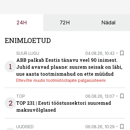
ning partnerit ei valita enam ainult tootmisvõimekuse
või hinnakirja järgi.
24H
72H
Nädal
ENIMLOETUD
SUUR LUGU
04.08.26, 10:42
ABB palkab Eestis tänavu veel 90 inimest.
1
Juhid avavad plaane: suurem seisak on läbi,
uue aasta tootmismahud on ette müüdud
Ettevõte muutis tootmistöötajate palgasüsteemi
TOP
06.08.26, 13:07
2
TOP 231 | Eesti tööstussektori suuremad
maksuvõlglased
UUDISED
06.08.26, 10:29