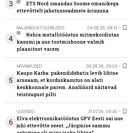
3
ETS Nord omandas Soome omanikega
ettevõttelt jahutusseadmete ärisuuna
MAJANDUSTULEMUSED
04.08.26, 08:13
Kehra metallitööstus mitmekordistas
4
kasumi ja uus tootmishoone valmib
plaanitust varem
ARVAMUSED
06.08.26, 09:03
Kaupo Karba: pakendidebatis levib lihtne
5
arusaam, et korduskasutus on alati
keskkonnale parem. Analüüsid näitavad
teistsugust pilti
UUDISED
31.07.26, 09:45
Elva elektroonikatööstus GPV Eesti sai uue
6
juhi ettevõtte seest. „Järgmise sammu
astumine oli minu jaoks lihtne“