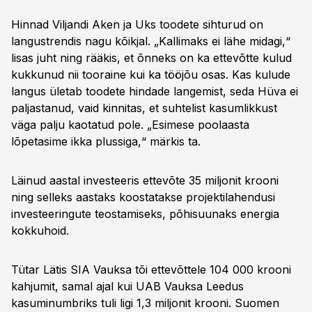
Hinnad Viljandi Aken ja Uks toodete sihturud on
langustrendis nagu kõikjal. „Kallimaks ei lähe midagi,“
lisas juht ning rääkis, et õnneks on ka ettevõtte kulud
kukkunud nii tooraine kui ka tööjõu osas. Kas kulude
langus ületab toodete hindade langemist, seda Hüva ei
paljastanud, vaid kinnitas, et suhtelist kasumlikkust
väga palju kaotatud pole. „Esimese poolaasta
lõpetasime ikka plussiga,“ märkis ta.
Läinud aastal investeeris ettevõte 35 miljonit krooni
ning selleks aastaks koostatakse projektilahendusi
investeeringute teostamiseks, põhisuunaks energia
kokkuhoid.
Tütar Lätis SIA Vauksa tõi ettevõttele 104 000 krooni
kahjumit, samal ajal kui UAB Vauksa Leedus
kasuminumbriks tuli ligi 1,3 miljonit krooni. Suomen