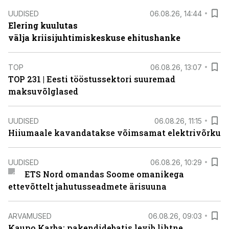
UUDISED
06.08.26, 14:44
Elering kuulutas
välja kriisijuhtimiskeskuse ehitushanke
TOP
06.08.26, 13:07
TOP 231 | Eesti tööstussektori suuremad
maksuvõlglased
UUDISED
06.08.26, 11:15
Hiiumaale kavandatakse võimsamat elektrivõrku
UUDISED
06.08.26, 10:29
ETS Nord omandas Soome omanikega
ettevõttelt jahutusseadmete ärisuuna
ARVAMUSED
06.08.26, 09:03
Kaupo Karba: pakendidebatis levib lihtne