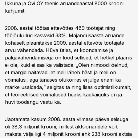
Ikkuna ja Ovi OY teenis aruandeaastal 8000 krooni
kahjumit.
2008. aastal töötas ettevõttes 489 töötajat ning
tööjõukulud kasvasid 33%. Majandusaasta aruande
kohaselt plaanitakse 2009. aastal ettevõte töötajate
arvu vähendada. Hüva ütles, et koondamise ja
palgavähendamisega on lood sellised, et hetkel plaanis
ei ole, kuid ei saa ka välistada. „Olen niimoodi öelnud,
et märgid näitavad, et meil läheb hästi ja meil on
võimalusi, aga tänases olukorras ei julge enam ka
märke usaldada,“ selgitas ta ning lisas optimistlikumalt,
et teoreetilised võimalused heaks käekäiguks on ja
huvi toodangu vastu ka.
Jaotamata kasum 2008. aasta viimase päeva seisuga
oli 38,3 miljonit krooni, millest aktsionäridele võib
maksta välja ligi 4 miljonit krooni ehk 238 krooni aktsia