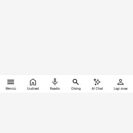
Menüü
Uudised
Raadio
Otsing
AI Chat
Logi sisse
Vana-Lõuna 39/1, 19094 Tallinn
(+372) 667 0111
toostusuudised@toostusuudised.ee