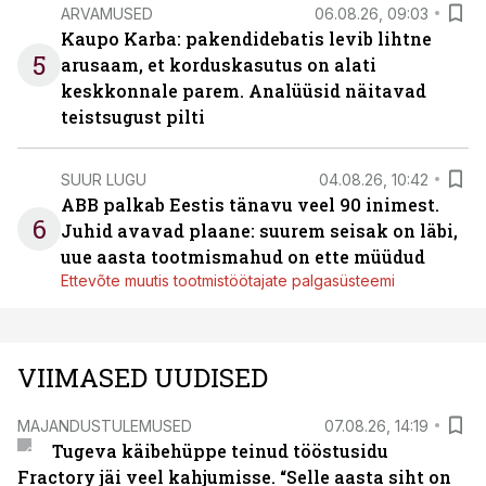
ARVAMUSED
06.08.26, 09:03
Kaupo Karba: pakendidebatis levib lihtne
5
arusaam, et korduskasutus on alati
keskkonnale parem. Analüüsid näitavad
teistsugust pilti
SUUR LUGU
04.08.26, 10:42
ABB palkab Eestis tänavu veel 90 inimest.
6
Juhid avavad plaane: suurem seisak on läbi,
uue aasta tootmismahud on ette müüdud
Ettevõte muutis tootmistöötajate palgasüsteemi
VIIMASED UUDISED
MAJANDUSTULEMUSED
07.08.26, 14:19
Tugeva käibehüppe teinud tööstusidu
Fractory jäi veel kahjumisse. “Selle aasta siht on