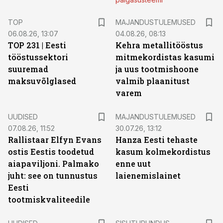
TOP
MAJANDUSTULEMUSED
06.08.26, 13:07
04.08.26, 08:13
TOP 231 | Eesti
Kehra metallitööstus
tööstussektori
mitmekordistas kasumi
suuremad
ja uus tootmishoone
maksuvõlglased
valmib plaanitust
varem
UUDISED
MAJANDUSTULEMUSED
07.08.26, 11:52
30.07.26, 13:12
Rallistaar Elfyn Evans
Hanza Eesti tehaste
ostis Eestis toodetud
kasum kolmekordistus
aiapaviljoni. Palmako
enne uut
juht: see on tunnustus
laienemislainet
Eesti
tootmiskvaliteedile
ST