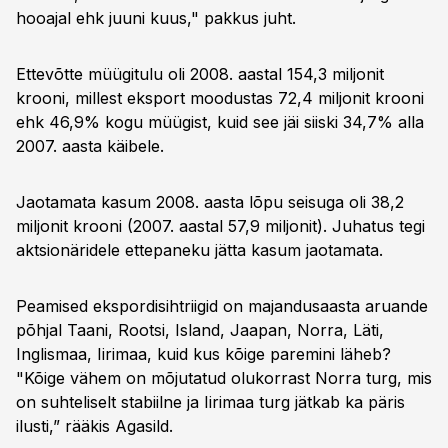
hooajal ehk juuni kuus," pakkus juht.
Ettevõtte müügitulu oli 2008. aastal 154,3 miljonit
krooni, millest eksport moodustas 72,4 miljonit krooni
ehk 46,9% kogu müügist, kuid see jäi siiski 34,7% alla
2007. aasta käibele.
Jaotamata kasum 2008. aasta lõpu seisuga oli 38,2
miljonit krooni (2007. aastal 57,9 miljonit). Juhatus tegi
aktsionäridele ettepaneku jätta kasum jaotamata.
Peamised ekspordisihtriigid on majandusaasta aruande
põhjal Taani, Rootsi, Island, Jaapan, Norra, Läti,
Inglismaa, Iirimaa, kuid kus kõige paremini läheb?
"Kõige vähem on mõjutatud olukorrast Norra turg, mis
on suhteliselt stabiilne ja Iirimaa turg jätkab ka päris
ilusti,” rääkis Agasild.