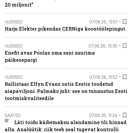
20 miljonit”
UUDISED
07.08.26, 13:51
Harju Elekter pikendas CERNiga koostöölepingut
UUDISED
07.08.26, 13:35
Enefit avas Poolas oma seni suurima
päikesepargi
UUDISED
07.08.26, 11:52
Rallistaar Elfyn Evans ostis Eestis toodetud
aiapaviljoni. Palmako juht: see on tunnustus Eesti
tootmiskvaliteedile
SAATED
07.08.26, 11:24
Läti toidu käibemaksu alandamine tõi hinnad
alla. Analüütik: riik teeb seal tugevat kontrolli