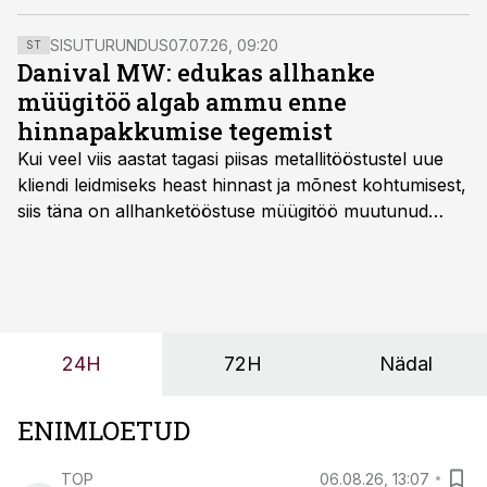
sõnul on tegemist hea tulemusega.
SISUTURUNDUS
07.07.26, 09:20
ST
Danival MW: edukas allhanke
müügitöö algab ammu enne
hinnapakkumise tegemist
Kui veel viis aastat tagasi piisas metallitööstustel uue
kliendi leidmiseks heast hinnast ja mõnest kohtumisest,
siis täna on allhanketööstuse müügitöö muutunud
märksa pikemaks ja süsteemsemaks. Konkurents on
kasvanud, kliendid kaaluvad otsuseid põhjalikumalt
ning partnerit ei valita enam ainult tootmisvõimekuse
või hinnakirja järgi.
24H
72H
Nädal
ENIMLOETUD
TOP
06.08.26, 13:07