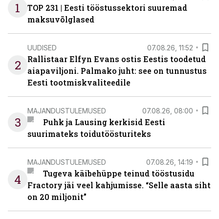
1
TOP 231 | Eesti tööstussektori suuremad
maksuvõlglased
UUDISED
07.08.26, 11:52
Rallistaar Elfyn Evans ostis Eestis toodetud
2
aiapaviljoni. Palmako juht: see on tunnustus
Eesti tootmiskvaliteedile
MAJANDUSTULEMUSED
07.08.26, 08:00
3
Puhk ja Lausing kerkisid Eesti
suurimateks toidutöösturiteks
MAJANDUSTULEMUSED
07.08.26, 14:19
Tugeva käibehüppe teinud tööstusidu
4
Fractory jäi veel kahjumisse. “Selle aasta siht
on 20 miljonit”