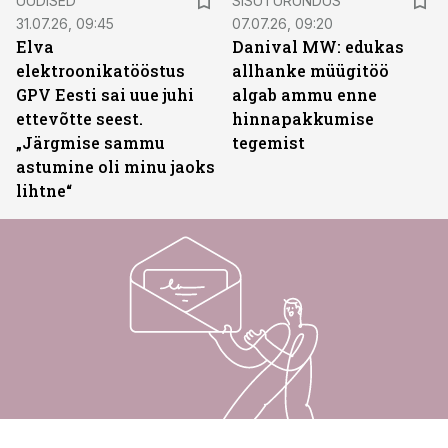
UUDISED
SISUTURUNDUS
31.07.26, 09:45
07.07.26, 09:20
Elva
Danival MW: edukas
elektroonikatööstus
allhanke müügitöö
GPV Eesti sai uue juhi
algab ammu enne
ettevõtte seest.
hinnapakkumise
„Järgmise sammu
tegemist
astumine oli minu jaoks
lihtne“