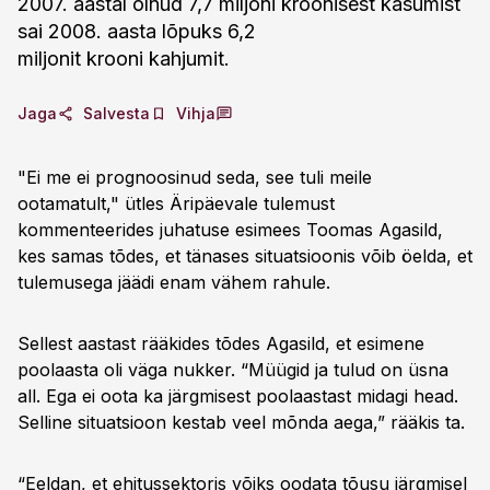
2007. aastal olnud 7,7 miljoni kroonisest kasumist
sai 2008. aasta lõpuks 6,2
miljonit krooni kahjumit.
Jaga
Salvesta
Vihja
"Ei me ei prognoosinud seda, see tuli meile
ootamatult," ütles Äripäevale tulemust
kommenteerides juhatuse esimees Toomas Agasild,
kes samas tõdes, et tänases situatsioonis võib öelda, et
tulemusega jäädi enam vähem rahule.
Sellest aastast rääkides tõdes Agasild, et esimene
poolaasta oli väga nukker. “Müügid ja tulud on üsna
all. Ega ei oota ka järgmisest poolaastast midagi head.
Selline situatsioon kestab veel mõnda aega,” rääkis ta.
“Eeldan, et ehitussektoris võiks oodata tõusu järgmisel