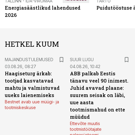
TALLINN - IDA-VIRUMAA
TARTU
Energiasäästlikud lahendused
Puidutööstuse 
2026
HETKEL KUUM
MAJANDUSTULEMUSED
SUUR LUGU
03.08.26, 08:27
04.08.26, 10:42
Haagiseturg ärkab:
ABB palkab Eestis
tootjad kasvatavad
tänavu veel 90 inimest.
mahtu ja valmistuvad
Juhid avavad plaane:
uueks laienemiseks
suurem seisak on läbi,
Bestnet avab uue müügi- ja
uue aasta
tootmiskeskuse
tootmismahud on ette
müüdud
Ettevõte muutis
tootmistöötajate
palgasüsteemi