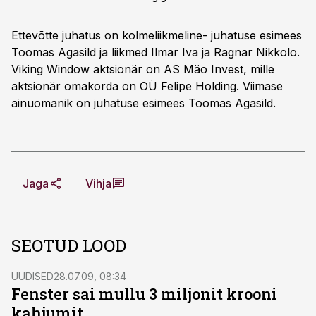
Ettevõtte juhatus on kolmeliikmeline- juhatuse esimees
Toomas Agasild ja liikmed Ilmar Iva ja Ragnar Nikkolo.
Viking Window aktsionär on AS Mäo Invest, mille
aktsionär omakorda on OÜ Felipe Holding. Viimase
ainuomanik on juhatuse esimees Toomas Agasild.
Jaga
Vihja
SEOTUD LOOD
UUDISED
28.07.09, 08:34
Fenster sai mullu 3 miljonit krooni
kahjumit