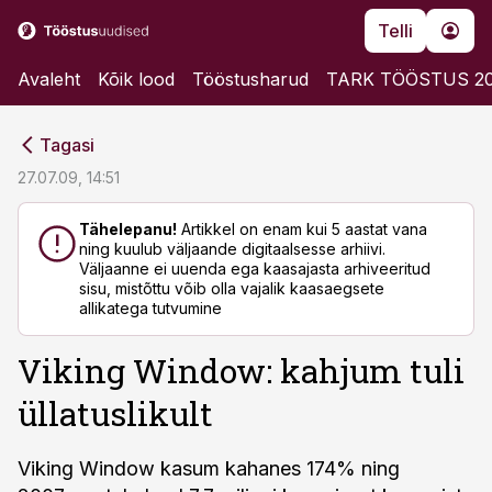
Telli
Avaleht
Kõik lood
Tööstusharud
TARK TÖÖSTUS 2
cebook
cebook
Tagasi
Twitter)
Twitter)
27.07.09, 14:51
kedIn
kedIn
Tähelepanu!
Artikkel on enam kui 5 aastat vana
ning kuulub väljaande digitaalsesse arhiivi.
ail
ail
Väljaanne ei uuenda ega kaasajasta arhiveeritud
sisu, mistõttu võib olla vajalik kaasaegsete
k
k
allikatega tutvumine
Viking Window: kahjum tuli
üllatuslikult
Viking Window kasum kahanes 174% ning