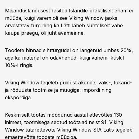
Majanduslangusest räsitud Islandile praktiliselt enam ei
müüda, kuigi varem oli see Viking Window jaoks
arvestatav turg ning ka Lätti läheb suhteliselt vähe
kaupa praegu, oli juht avameelne.
Toodete hinnad sihtturgudel on langenud umbes 20%,
aga ka materjal on odavnenud, kuigi vähem, kuskil
10%-i ringis.
Viking Window tegeleb puidust akende, välis-, lükand-
ja rõduuste tootmise ja müügiga, impordi ning
ekspordiga.
Keskmiselt töötas möödunud aastal ettevõttes 130
inimest, tootmisega seotud töötajad neist 91. Viking
Window tütarettevõte Viking Window SIA Lätis tegeleb
emaettevõtte toodete müügiga.