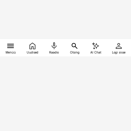
Menüü
Uudised
Raadio
Otsing
AI Chat
Logi sisse
Vana-Lõuna 39/1, 19094 Tallinn
(+372) 667 0111
toostusuudised@toostusuudised.ee
Telli
Reklaam
Firmast