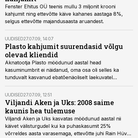
Fenster Ehitus OÜ teenis mullu 3 miljonit krooni
kahjumit ning ettevõtte käive kahanes aastaga 8%,
selgus ettevõtte majandusaasta aruandest.
UUDISED
27.07.09, 14:07
Plasto kahjumit suurendasid võlgu
olevad kliendid
Aknatootja Plasto möödunud aastal head
kasuminumbrit ei näidanud, oma osa oli selles ka
tunduvalt kasvanud ebatõenäoliselt laekuvatel
nõuetel, ütles ettevõtte omanik Valeri Pärs.
UUDISED
27.07.09, 12:51
Viljandi Aken ja Uks: 2008 saime
kaunis hea tulemuse
Viljandi Aken ja Uks kasvatas möödunud aastal nii
käivet välisturgudel kui ka puhaskasumit 25%
võrreldes aasta varasemaga, ettevõtte juhi Rain Hüva