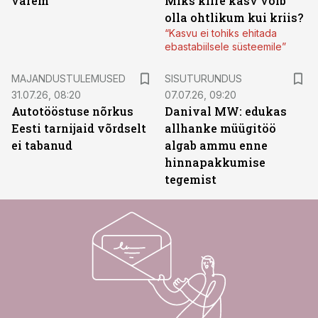
varem
Miks kiire kasv võib
olla ohtlikum kui kriis?
“Kasvu ei tohiks ehitada
ebastabiilsele süsteemile”
ST
MAJANDUSTULEMUSED
SISUTURUNDUS
31.07.26, 08:20
07.07.26, 09:20
Autotööstuse nõrkus
Danival MW: edukas
Eesti tarnijaid võrdselt
allhanke müügitöö
ei tabanud
algab ammu enne
hinnapakkumise
tegemist