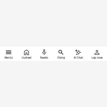
Menüü
Uudised
Raadio
Otsing
AI Chat
Logi sisse
Vana-Lõuna 39/1, 19094 Tallinn
(+372) 667 0111
toostusuudised@toostusuudised.ee
Telli
Reklaam