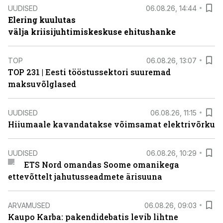
UUDISED
06.08.26, 14:44
Elering kuulutas
välja kriisijuhtimiskeskuse ehitushanke
TOP
06.08.26, 13:07
TOP 231 | Eesti tööstussektori suuremad
maksuvõlglased
UUDISED
06.08.26, 11:15
Hiiumaale kavandatakse võimsamat elektrivõrku
UUDISED
06.08.26, 10:29
ETS Nord omandas Soome omanikega
ettevõttelt jahutusseadmete ärisuuna
ARVAMUSED
06.08.26, 09:03
Kaupo Karba: pakendidebatis levib lihtne