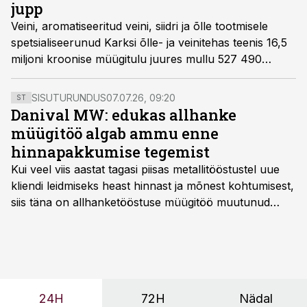
jupp
Veini, aromatiseeritud veini, siidri ja õlle tootmisele
spetsialiseerunud Karksi õlle- ja veinitehas teenis 16,5
miljoni kroonise müügitulu juures mullu 527 490
krooni kasumit.
SISUTURUNDUS
07.07.26, 09:20
ST
Danival MW: edukas allhanke
müügitöö algab ammu enne
hinnapakkumise tegemist
Kui veel viis aastat tagasi piisas metallitööstustel uue
kliendi leidmiseks heast hinnast ja mõnest kohtumisest,
siis täna on allhanketööstuse müügitöö muutunud
märksa pikemaks ja süsteemsemaks. Konkurents on
kasvanud, kliendid kaaluvad otsuseid põhjalikumalt
ning partnerit ei valita enam ainult tootmisvõimekuse
või hinnakirja järgi.
24H
72H
Nädal