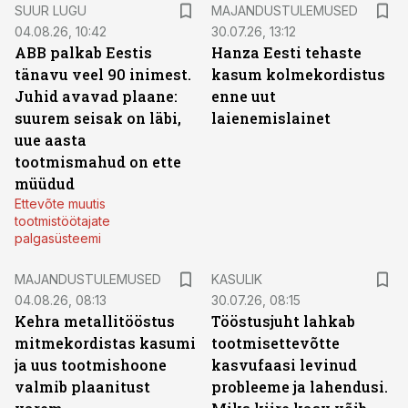
SUUR LUGU
MAJANDUSTULEMUSED
04.08.26, 10:42
30.07.26, 13:12
ABB palkab Eestis
Hanza Eesti tehaste
tänavu veel 90 inimest.
kasum kolmekordistus
Juhid avavad plaane:
enne uut
suurem seisak on läbi,
laienemislainet
uue aasta
tootmismahud on ette
müüdud
Ettevõte muutis
tootmistöötajate
palgasüsteemi
MAJANDUSTULEMUSED
KASULIK
04.08.26, 08:13
30.07.26, 08:15
Kehra metallitööstus
Tööstusjuht lahkab
mitmekordistas kasumi
tootmisettevõtte
ja uus tootmishoone
kasvufaasi levinud
valmib plaanitust
probleeme ja lahendusi.