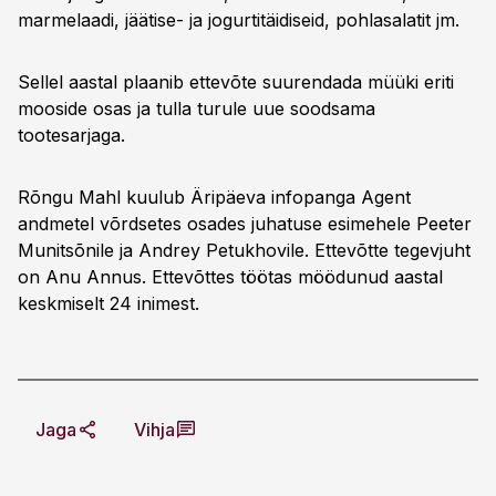
marmelaadi, jäätise- ja jogurtitäidiseid, pohlasalatit jm.
Sellel aastal plaanib ettevõte suurendada müüki eriti
mooside osas ja tulla turule uue soodsama
tootesarjaga.
Rõngu Mahl kuulub Äripäeva infopanga Agent
andmetel võrdsetes osades juhatuse esimehele Peeter
Munitsõnile ja Andrey Petukhovile. Ettevõtte tegevjuht
on Anu Annus. Ettevõttes töötas möödunud aastal
keskmiselt 24 inimest.
Jaga
Vihja