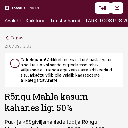
Telli
Avaleht
Kõik lood
Tööstusharud
TARK TÖÖSTUS 2
cebook
cebook
Tagasi
Twitter)
Twitter)
21.07.09, 12:03
kedIn
kedIn
Tähelepanu!
Artikkel on enam kui 5 aastat vana
ning kuulub väljaande digitaalsesse arhiivi.
ail
ail
Väljaanne ei uuenda ega kaasajasta arhiveeritud
sisu, mistõttu võib olla vajalik kaasaegsete
k
k
allikatega tutvumine
Rõngu Mahla kasum
kahanes ligi 50%
Puu- ja köögiviljamahlade tootja Rõngu