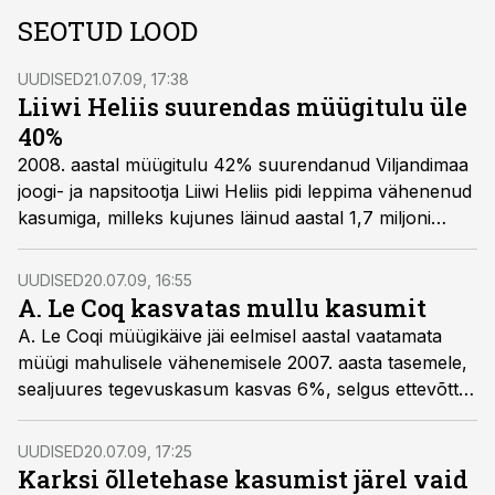
SEOTUD LOOD
UUDISED
21.07.09, 17:38
Liiwi Heliis suurendas müügitulu üle
40%
2008. aastal müügitulu 42% suurendanud Viljandimaa
joogi- ja napsitootja Liiwi Heliis pidi leppima vähenenud
kasumiga, milleks kujunes läinud aastal 1,7 miljoni
krooni.
UUDISED
20.07.09, 16:55
A. Le Coq kasvatas mullu kasumit
A. Le Coqi müügikäive jäi eelmisel aastal vaatamata
müügi mahulisele vähenemisele 2007. aasta tasemele,
sealjuures tegevuskasum kasvas 6%, selgus ettevõtte
majandusaasta aruandest.
UUDISED
20.07.09, 17:25
Karksi õlletehase kasumist järel vaid