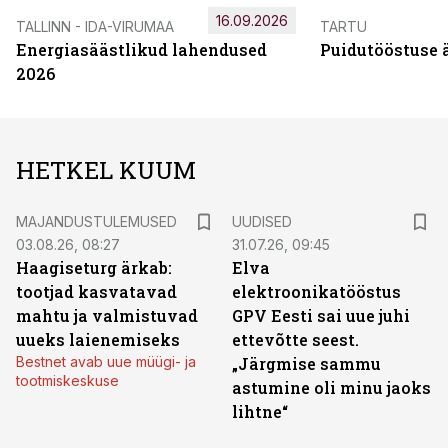
16.09.2026
TALLINN - IDA-VIRUMAA
TARTU
Energiasäästlikud lahendused
Puidutööstuse 
2026
HETKEL KUUM
MAJANDUSTULEMUSED
UUDISED
03.08.26, 08:27
31.07.26, 09:45
Haagiseturg ärkab:
Elva
tootjad kasvatavad
elektroonikatööstus
mahtu ja valmistuvad
GPV Eesti sai uue juhi
uueks laienemiseks
ettevõtte seest.
Bestnet avab uue müügi- ja
„Järgmise sammu
tootmiskeskuse
astumine oli minu jaoks
lihtne“