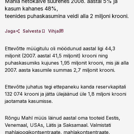
Mahla netokäive suurenes 2008. aastal 5% ja
kasum kahanes 48%,
teenides puhaskasumina veidi alla 2 miljoni krooni.
Jaga
Salvesta
Vihja
Ettevõtte müügitulu oli möödunud aastal ligi 44,3
miljonit (2007. aastal 41,5 miljonit) krooni ning
puhaskasumiks kujunes 1,95 miljonit krooni, mis jäi alla
2007. aasta kasumile summas 2,7 miljonit krooni.
Ettevõtte juhatus tegi ettepaneku kanda reservkapitali
132 074 krooni ja jätta ülejäänud üle 1,8 miljoni krooni
jaotamata kasumisse.
Rõngu Mahl müüs läinud aastal oma tooteid Eestis,
Venemaal, USAs, Lätis ja Saksamaal. Valmistati
mahlajoogikontsentraate, mahlakontsentraate,