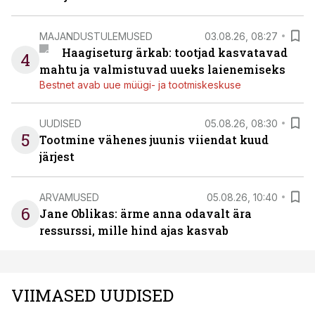
MAJANDUSTULEMUSED
03.08.26, 08:27
Haagiseturg ärkab: tootjad kasvatavad
4
mahtu ja valmistuvad uueks laienemiseks
Bestnet avab uue müügi- ja tootmiskeskuse
UUDISED
05.08.26, 08:30
5
Tootmine vähenes juunis viiendat kuud
järjest
ARVAMUSED
05.08.26, 10:40
6
Jane Oblikas: ärme anna odavalt ära
ressurssi, mille hind ajas kasvab
VIIMASED UUDISED