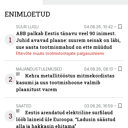
ENIMLOETUD
SUUR LUGU
04.08.26, 10:42
ABB palkab Eestis tänavu veel 90 inimest.
1
Juhid avavad plaane: suurem seisak on läbi,
uue aasta tootmismahud on ette müüdud
Ettevõte muutis tootmistöötajate palgasüsteemi
MAJANDUSTULEMUSED
04.08.26, 08:13
Kehra metallitööstus mitmekordistas
2
kasumi ja uus tootmishoone valmib
plaanitust varem
SAATED
03.08.26, 16:59
Eestis arendatud elektriline surfilaud
3
lööb laineid üle Euroopa. “Ladusin säästud
alla ja hakkasin ehitama”