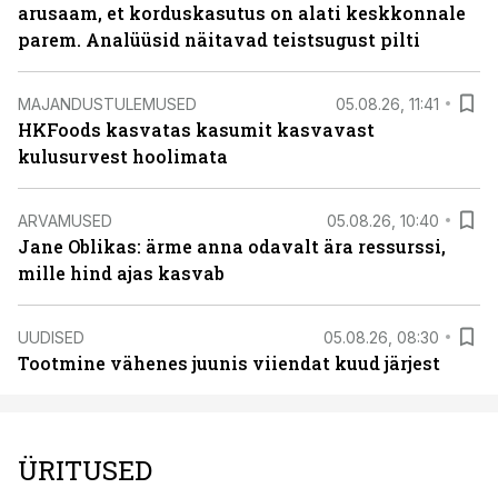
arusaam, et korduskasutus on alati keskkonnale
parem. Analüüsid näitavad teistsugust pilti
MAJANDUSTULEMUSED
05.08.26, 11:41
HKFoods kasvatas kasumit kasvavast
kulusurvest hoolimata
ARVAMUSED
05.08.26, 10:40
Jane Oblikas: ärme anna odavalt ära ressurssi,
mille hind ajas kasvab
UUDISED
05.08.26, 08:30
Tootmine vähenes juunis viiendat kuud järjest
ÜRITUSED