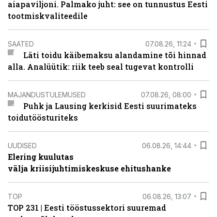
aiapaviljoni. Palmako juht: see on tunnustus Eesti
tootmiskvaliteedile
SAATED
07.08.26, 11:24
Läti toidu käibemaksu alandamine tõi hinnad
alla. Analüütik: riik teeb seal tugevat kontrolli
MAJANDUSTULEMUSED
07.08.26, 08:00
Puhk ja Lausing kerkisid Eesti suurimateks
toidutöösturiteks
UUDISED
06.08.26, 14:44
Elering kuulutas
välja kriisijuhtimiskeskuse ehitushanke
TOP
06.08.26, 13:07
TOP 231 | Eesti tööstussektori suuremad