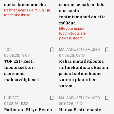
uueks laienemiseks
suurem seisak on läbi,
Bestnet avab uue müügi- ja
uue aasta
tootmiskeskuse
tootmismahud on ette
müüdud
Ettevõte muutis
tootmistöötajate
palgasüsteemi
TOP
MAJANDUSTULEMUSED
06.08.26, 13:07
04.08.26, 08:13
TOP 231 | Eesti
Kehra metallitööstus
tööstussektori
mitmekordistas kasumi
suuremad
ja uus tootmishoone
maksuvõlglased
valmib plaanitust
varem
UUDISED
MAJANDUSTULEMUSED
07.08.26, 11:52
30.07.26, 13:12
Rallistaar Elfyn Evans
Hanza Eesti tehaste