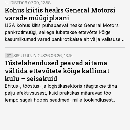
UUDISED
06.07.09, 12:58
Kohus kiitis heaks General Motorsi
varade müügiplaani
USA kohus kiitis pühapäeval heaks General Motorsi
pankrotimüügi, sellega lubatakse ettevõtte kõige
kasumlikumad varad pankrotikaitse alt välja valitsuse
omandusse.
SISUTURUNDUS
26.06.26, 13:15
ST
Tõstelahendused peavad aitama
vältida ettevõtete kõige kallimat
kulu – seisakuid
Ehitus-, tööstus- ja logistikasektoris räägitakse täna
palju efektiivsusest, kuid praktikas määravad töö
tempo sageli hoopis seadmed, mille töökindlusest
sõltub kogu objekti või tootmise sujuvus. Kui tõstuk
seisab, töö katkeb või masin ei vasta töötingimustele,
ei tähenda see ettevõtte jaoks ainult tehnilist
probleemi, vaid otsest rahalist kulu, venivaid tähtaegu