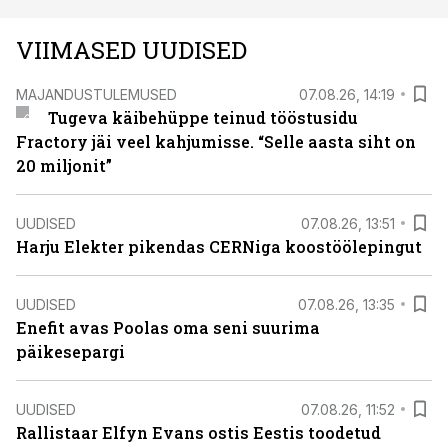
VIIMASED UUDISED
MAJANDUSTULEMUSED
07.08.26, 14:19
Tugeva käibehüppe teinud tööstusidu
Fractory jäi veel kahjumisse. “Selle aasta siht on
20 miljonit”
UUDISED
07.08.26, 13:51
Harju Elekter pikendas CERNiga koostöölepingut
UUDISED
07.08.26, 13:35
Enefit avas Poolas oma seni suurima
päikesepargi
UUDISED
07.08.26, 11:52
Rallistaar Elfyn Evans ostis Eestis toodetud