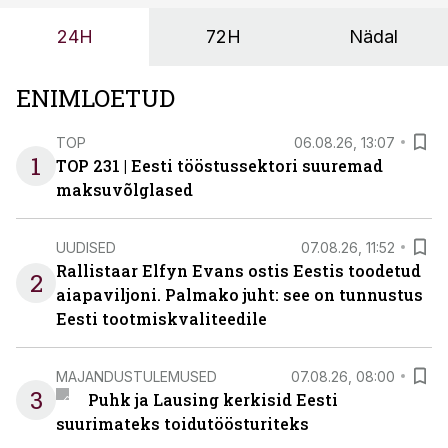
ja suuremaid riske tööohutusele.
24H
72H
Nädal
ENIMLOETUD
TOP
06.08.26, 13:07
1
TOP 231 | Eesti tööstussektori suuremad
maksuvõlglased
UUDISED
07.08.26, 11:52
Rallistaar Elfyn Evans ostis Eestis toodetud
2
aiapaviljoni. Palmako juht: see on tunnustus
Eesti tootmiskvaliteedile
MAJANDUSTULEMUSED
07.08.26, 08:00
3
Puhk ja Lausing kerkisid Eesti
suurimateks toidutöösturiteks