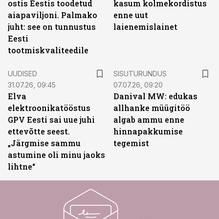
ostis Eestis toodetud
kasum kolmekordistus
aiapaviljoni. Palmako
enne uut
juht: see on tunnustus
laienemislainet
Eesti
tootmiskvaliteedile
ST
UUDISED
SISUTURUNDUS
31.07.26, 09:45
07.07.26, 09:20
Elva
Danival MW: edukas
elektroonikatööstus
allhanke müügitöö
GPV Eesti sai uue juhi
algab ammu enne
ettevõtte seest.
hinnapakkumise
„Järgmise sammu
tegemist
astumine oli minu jaoks
lihtne“