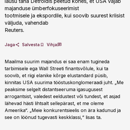
lausu täna Detroidis peetud kõnes, et USA vajab
majanduse ümberfokuseerimist
tootmisele ja ekspordile, kui soovib suurest kriisist
väljuda, vahendab
Reuters.
Jaga
Salvesta
Vihja
Maailma suurim majandus ei saa enam tugineda
tarbimisele ega Wall Streeti finantsvõlule, kui ta
soovib, et riigi elanike kõrge elustandard püsib,
kinnitas USA suurima tööstuskonglomeraadi juht. „Me
peaksime selgelt distantseeruma igasugusest
arrogantsist, valedest eeldustest või tundest, et asjad
lähevad hästi lihtsalt sellepärast, et me oleme
Ameerika“. „Meie konkurentsieelis on ära kadunud ja
see on löönud tugevasti keskklassi,“ lisas ta.