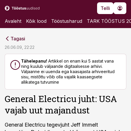
Telli
Avaleht
Kõik lood
Tööstusharud
TARK TÖÖSTUS 2
cebook
cebook
Tagasi
Twitter)
Twitter)
26.06.09, 22:22
kedIn
kedIn
Tähelepanu!
Artikkel on enam kui 5 aastat vana
ning kuulub väljaande digitaalsesse arhiivi.
ail
ail
Väljaanne ei uuenda ega kaasajasta arhiveeritud
sisu, mistõttu võib olla vajalik kaasaegsete
k
k
allikatega tutvumine
General Electricu juht: USA
vajab uut majandust
General Electricu tegevjuht Jeff Immelt