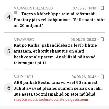
MAJANDUSTULEMUSED
07.08.26, 14:19
Tugeva käibehüppe teinud tööstusidu
4
Fractory jäi veel kahjumisse. “Selle aasta siht
on 20 miljonit”
ARVAMUSED
06.08.26, 09:03
Kaupo Karba: pakendidebatis levib lihtne
5
arusaam, et korduskasutus on alati
keskkonnale parem. Analüüsid näitavad
teistsugust pilti
SUUR LUGU
04.08.26, 10:42
ABB palkab Eestis tänavu veel 90 inimest.
6
Juhid avavad plaane: suurem seisak on läbi,
uue aasta tootmismahud on ette müüdud
Ettevõte muutis tootmistöötajate palgasüsteemi