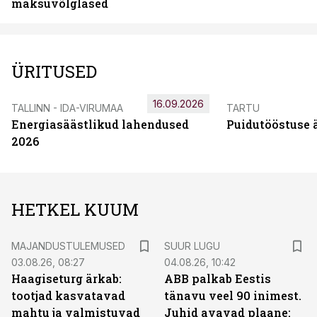
maksuvõlglased
ÜRITUSED
16.09.2026
TALLINN - IDA-VIRUMAA
TARTU
Energiasäästlikud lahendused
Puidutööstuse 
2026
HETKEL KUUM
MAJANDUSTULEMUSED
SUUR LUGU
03.08.26, 08:27
04.08.26, 10:42
Haagiseturg ärkab:
ABB palkab Eestis
tootjad kasvatavad
tänavu veel 90 inimest.
mahtu ja valmistuvad
Juhid avavad plaane: