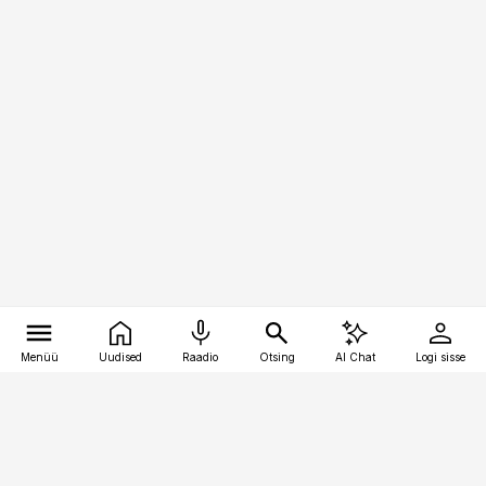
Menüü
Uudised
Raadio
Otsing
AI Chat
Logi sisse
Vana-Lõuna 39/1, 19094 Tallinn
(+372) 667 0111