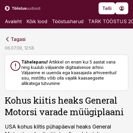
Telli
Avaleht
Kõik lood
Tööstusharud
TARK TÖÖSTUS 2
cebook
cebook
Tagasi
Twitter)
Twitter)
06.07.09, 12:58
kedIn
kedIn
Tähelepanu!
Artikkel on enam kui 5 aastat vana
ning kuulub väljaande digitaalsesse arhiivi.
ail
ail
Väljaanne ei uuenda ega kaasajasta arhiveeritud
sisu, mistõttu võib olla vajalik kaasaegsete
k
k
allikatega tutvumine
Kohus kiitis heaks General
Motorsi varade müügiplaani
USA kohus kiitis pühapäeval heaks General