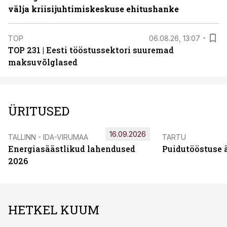
välja kriisijuhtimiskeskuse ehitushanke
TOP
06.08.26, 13:07
TOP 231 | Eesti tööstussektori suuremad
maksuvõlglased
ÜRITUSED
16.09.2026
TALLINN - IDA-VIRUMAA
TARTU
Energiasäästlikud lahendused
Puidutööstuse 
2026
HETKEL KUUM