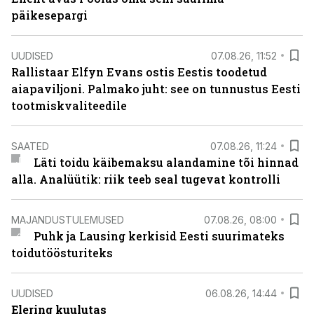
päikesepargi
UUDISED
07.08.26, 11:52
Rallistaar Elfyn Evans ostis Eestis toodetud
aiapaviljoni. Palmako juht: see on tunnustus Eesti
tootmiskvaliteedile
SAATED
07.08.26, 11:24
Läti toidu käibemaksu alandamine tõi hinnad
alla. Analüütik: riik teeb seal tugevat kontrolli
MAJANDUSTULEMUSED
07.08.26, 08:00
Puhk ja Lausing kerkisid Eesti suurimateks
toidutöösturiteks
UUDISED
06.08.26, 14:44
Elering kuulutas