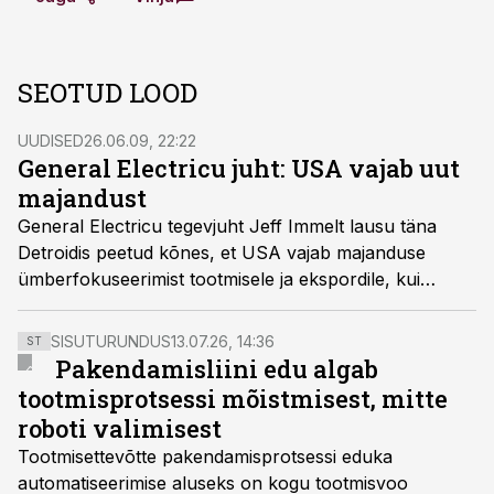
SEOTUD LOOD
UUDISED
26.06.09, 22:22
General Electricu juht: USA vajab uut
majandust
General Electricu tegevjuht Jeff Immelt lausu täna
Detroidis peetud kõnes, et USA vajab majanduse
ümberfokuseerimist tootmisele ja ekspordile, kui
soovib suurest kriisist väljuda, vahendab Reuters.
SISUTURUNDUS
13.07.26, 14:36
ST
Pakendamisliini edu algab
tootmisprotsessi mõistmisest, mitte
roboti valimisest
Tootmisettevõtte pakendamisprotsessi eduka
automatiseerimise aluseks on kogu tootmisvoo