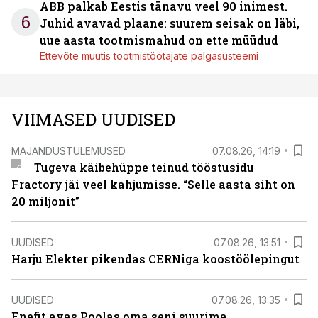
ABB palkab Eestis tänavu veel 90 inimest.
6
Juhid avavad plaane: suurem seisak on läbi,
uue aasta tootmismahud on ette müüdud
Ettevõte muutis tootmistöötajate palgasüsteemi
VIIMASED UUDISED
MAJANDUSTULEMUSED
07.08.26, 14:19
Tugeva käibehüppe teinud tööstusidu
Fractory jäi veel kahjumisse. “Selle aasta siht on
20 miljonit”
UUDISED
07.08.26, 13:51
Harju Elekter pikendas CERNiga koostöölepingut
UUDISED
07.08.26, 13:35
Enefit avas Poolas oma seni suurima