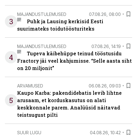
MAJANDUSTULEMUSED
07.08.26, 08:00
3
Puhk ja Lausing kerkisid Eesti
suurimateks toidutöösturiteks
MAJANDUSTULEMUSED
07.08.26, 14:19
Tugeva käibehüppe teinud tööstusidu
4
Fractory jäi veel kahjumisse. “Selle aasta siht
on 20 miljonit”
ARVAMUSED
06.08.26, 09:03
Kaupo Karba: pakendidebatis levib lihtne
5
arusaam, et korduskasutus on alati
keskkonnale parem. Analüüsid näitavad
teistsugust pilti
SUUR LUGU
04.08.26, 10:42