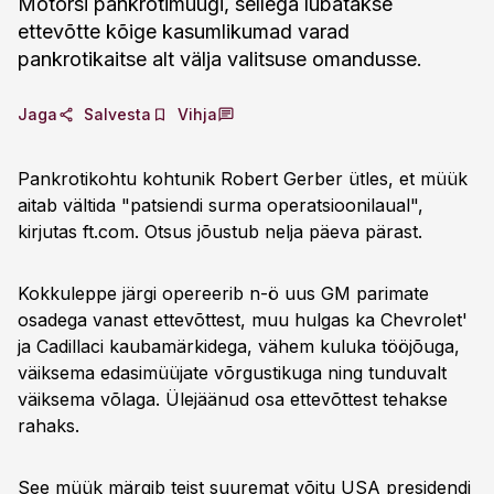
Motorsi pankrotimüügi, sellega lubatakse
ettevõtte kõige kasumlikumad varad
pankrotikaitse alt välja valitsuse omandusse.
Jaga
Salvesta
Vihja
Pankrotikohtu kohtunik Robert Gerber ütles, et müük
aitab vältida "patsiendi surma operatsioonilaual",
kirjutas ft.com. Otsus jõustub nelja päeva pärast.
Kokkuleppe järgi opereerib n-ö uus GM parimate
osadega vanast ettevõttest, muu hulgas ka Chevrolet'
ja Cadillaci kaubamärkidega, vähem kuluka tööjõuga,
väiksema edasimüüjate võrgustikuga ning tunduvalt
väiksema võlaga. Ülejäänud osa ettevõttest tehakse
rahaks.
See müük märgib teist suuremat võitu USA presidendi