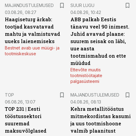
MAJANDUSTULEMUSED
SUUR LUGU
03.08.26, 08:27
04.08.26, 10:42
Haagiseturg ärkab:
ABB palkab Eestis
tootjad kasvatavad
tänavu veel 90 inimest.
mahtu ja valmistuvad
Juhid avavad plaane:
uueks laienemiseks
suurem seisak on läbi,
Bestnet avab uue müügi- ja
uue aasta
tootmiskeskuse
tootmismahud on ette
müüdud
Ettevõte muutis
tootmistöötajate
palgasüsteemi
TOP
MAJANDUSTULEMUSED
06.08.26, 13:07
04.08.26, 08:13
TOP 231 | Eesti
Kehra metallitööstus
tööstussektori
mitmekordistas kasumi
suuremad
ja uus tootmishoone
maksuvõlglased
valmib plaanitust