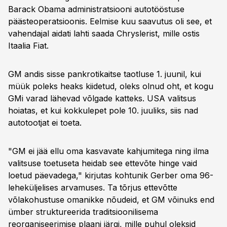
Barack Obama administratsiooni autotööstuse
päästeoperatsioonis. Eelmise kuu saavutus oli see, et
vahendajal aidati lahti saada Chryslerist, mille ostis
Itaalia Fiat.
GM andis sisse pankrotikaitse taotluse 1. juunil, kui
müük poleks heaks kiidetud, oleks olnud oht, et kogu
GMi varad lähevad võlgade katteks. USA valitsus
hoiatas, et kui kokkulepet pole 10. juuliks, siis nad
autotootjat ei toeta.
"GM ei jää ellu oma kasvavate kahjumitega ning ilma
valitsuse toetuseta heidab see ettevõte hinge vaid
loetud päevadega," kirjutas kohtunik Gerber oma 96-
leheküljelises arvamuses. Ta tõrjus ettevõtte
võlakohustuse omanikke nõudeid, et GM võinuks end
ümber struktureerida traditsioonilisema
reorganiseerimise plaani järgi, mille puhul oleksid