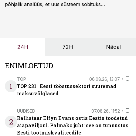
põhjalik analüüs, et uus süsteem sobituks
olemasolevasse keskkonda, aitaks vähendada
tööjõuvajadust ning oleks valmis ka ettevõtte
tulevasteks arenguteks. Lihtsalt roboti lisamine
enamasti oodatud tulemust ei too, nendib tootmise ja
tööstuse automatiseerimislahenduste arendaja Smitech
24H
72H
Nädal
OÜ tegevjuht Sander Mitendorf.
ENIMLOETUD
TOP
06.08.26, 13:07
1
TOP 231 | Eesti tööstussektori suuremad
maksuvõlglased
UUDISED
07.08.26, 11:52
Rallistaar Elfyn Evans ostis Eestis toodetud
2
aiapaviljoni. Palmako juht: see on tunnustus
Eesti tootmiskvaliteedile