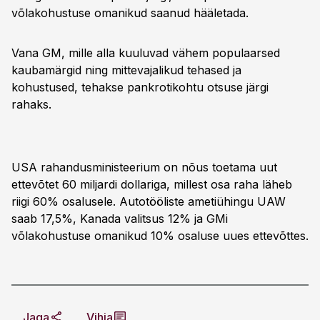
võlakohustuse omanikud saanud hääletada.
Vana GM, mille alla kuuluvad vähem populaarsed
kaubamärgid ning mittevajalikud tehased ja
kohustused, tehakse pankrotikohtu otsuse järgi
rahaks.
USA rahandusministeerium on nõus toetama uut
ettevõtet 60 miljardi dollariga, millest osa raha läheb
riigi 60% osalusele. Autotööliste ametiühingu UAW
saab 17,5%, Kanada valitsus 12% ja GMi
võlakohustuse omanikud 10% osaluse uues ettevõttes.
Jaga
Vihja