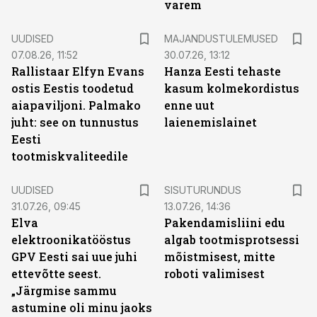
varem
UUDISED
MAJANDUSTULEMUSED
07.08.26, 11:52
30.07.26, 13:12
Rallistaar Elfyn Evans
Hanza Eesti tehaste
ostis Eestis toodetud
kasum kolmekordistus
aiapaviljoni. Palmako
enne uut
juht: see on tunnustus
laienemislainet
Eesti
tootmiskvaliteedile
ST
UUDISED
SISUTURUNDUS
31.07.26, 09:45
13.07.26, 14:36
Elva
Pakendamisliini edu
elektroonikatööstus
algab tootmisprotsessi
GPV Eesti sai uue juhi
mõistmisest, mitte
ettevõtte seest.
roboti valimisest
„Järgmise sammu
astumine oli minu jaoks