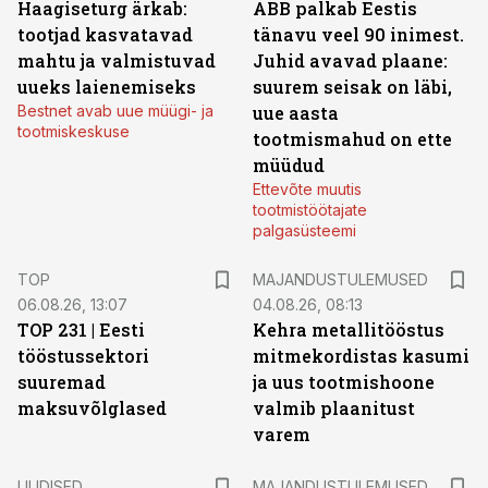
Haagiseturg ärkab:
ABB palkab Eestis
tootjad kasvatavad
tänavu veel 90 inimest.
mahtu ja valmistuvad
Juhid avavad plaane:
uueks laienemiseks
suurem seisak on läbi,
Bestnet avab uue müügi- ja
uue aasta
tootmiskeskuse
tootmismahud on ette
müüdud
Ettevõte muutis
tootmistöötajate
palgasüsteemi
TOP
MAJANDUSTULEMUSED
06.08.26, 13:07
04.08.26, 08:13
TOP 231 | Eesti
Kehra metallitööstus
tööstussektori
mitmekordistas kasumi
suuremad
ja uus tootmishoone
maksuvõlglased
valmib plaanitust
varem
UUDISED
MAJANDUSTULEMUSED