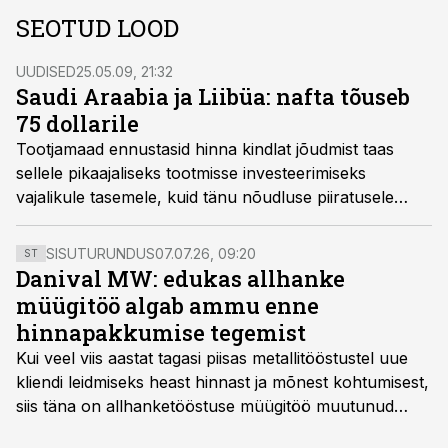
SEOTUD LOOD
UUDISED
25.05.09, 21:32
Saudi Araabia ja Liibüa: nafta tõuseb
75 dollarile
Tootjamaad ennustasid hinna kindlat jõudmist taas
sellele pikaajaliseks tootmisse investeerimiseks
vajalikule tasemele, kuid tänu nõudluse piiratusele
mitte väga ruttu.
SISUTURUNDUS
07.07.26, 09:20
ST
Danival MW: edukas allhanke
müügitöö algab ammu enne
hinnapakkumise tegemist
Kui veel viis aastat tagasi piisas metallitööstustel uue
kliendi leidmiseks heast hinnast ja mõnest kohtumisest,
siis täna on allhanketööstuse müügitöö muutunud
märksa pikemaks ja süsteemsemaks. Konkurents on