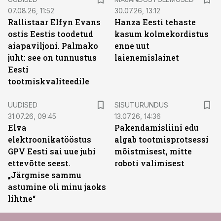
07.08.26, 11:52
30.07.26, 13:12
Rallistaar Elfyn Evans
Hanza Eesti tehaste
ostis Eestis toodetud
kasum kolmekordistus
aiapaviljoni. Palmako
enne uut
juht: see on tunnustus
laienemislainet
Eesti
tootmiskvaliteedile
ST
UUDISED
SISUTURUNDUS
31.07.26, 09:45
13.07.26, 14:36
Elva
Pakendamisliini edu
elektroonikatööstus
algab tootmisprotsessi
GPV Eesti sai uue juhi
mõistmisest, mitte
ettevõtte seest.
roboti valimisest
„Järgmise sammu
astumine oli minu jaoks
lihtne“