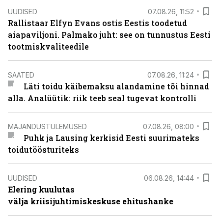
UUDISED
07.08.26, 11:52
Rallistaar Elfyn Evans ostis Eestis toodetud
aiapaviljoni. Palmako juht: see on tunnustus Eesti
tootmiskvaliteedile
SAATED
07.08.26, 11:24
Läti toidu käibemaksu alandamine tõi hinnad
alla. Analüütik: riik teeb seal tugevat kontrolli
MAJANDUSTULEMUSED
07.08.26, 08:00
Puhk ja Lausing kerkisid Eesti suurimateks
toidutöösturiteks
UUDISED
06.08.26, 14:44
Elering kuulutas
välja kriisijuhtimiskeskuse ehitushanke