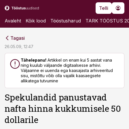
Telli
Avaleht
Kõik lood
Tööstusharud
TARK TÖÖSTUS 2
cebook
cebook
Tagasi
Twitter)
Twitter)
26.05.09, 12:47
kedIn
kedIn
Tähelepanu!
Artikkel on enam kui 5 aastat vana
ning kuulub väljaande digitaalsesse arhiivi.
ail
ail
Väljaanne ei uuenda ega kaasajasta arhiveeritud
sisu, mistõttu võib olla vajalik kaasaegsete
k
k
allikatega tutvumine
Spekulandid panustavad
nafta hinna kukkumisele 50
dollarile