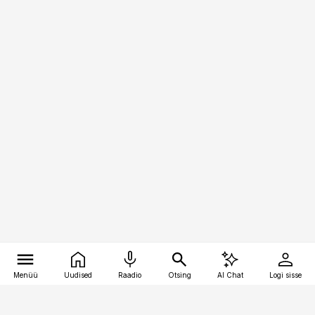
Menüü
Uudised
Raadio
Otsing
AI Chat
Logi sisse