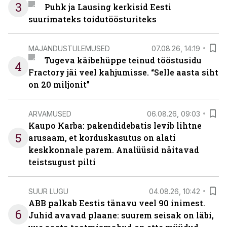
3
Puhk ja Lausing kerkisid Eesti
suurimateks toidutöösturiteks
MAJANDUSTULEMUSED
07.08.26, 14:19
Tugeva käibehüppe teinud tööstusidu
4
Fractory jäi veel kahjumisse. “Selle aasta siht
on 20 miljonit”
ARVAMUSED
06.08.26, 09:03
Kaupo Karba: pakendidebatis levib lihtne
5
arusaam, et korduskasutus on alati
keskkonnale parem. Analüüsid näitavad
teistsugust pilti
SUUR LUGU
04.08.26, 10:42
ABB palkab Eestis tänavu veel 90 inimest.
6
Juhid avavad plaane: suurem seisak on läbi,