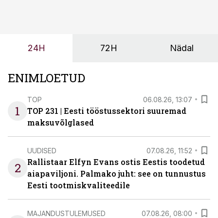
kasvanud, kliendid kaaluvad otsuseid põhjalikumalt
ning partnerit ei valita enam ainult tootmisvõimekuse
või hinnakirja järgi.
24H
72H
Nädal
ENIMLOETUD
TOP
06.08.26, 13:07
1
TOP 231 | Eesti tööstussektori suuremad
maksuvõlglased
UUDISED
07.08.26, 11:52
Rallistaar Elfyn Evans ostis Eestis toodetud
2
aiapaviljoni. Palmako juht: see on tunnustus
Eesti tootmiskvaliteedile
MAJANDUSTULEMUSED
07.08.26, 08:00