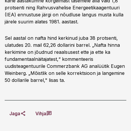
kahe aastakümne kõrgeimast tasemele alla vaid 1,8
protsenti ning Rahvusvahelise Energeetikaagentuuri
(IEA) ennustuse järgi on nõudluse langus musta kulla
järele suurim alates 1981. aastast.
Sel aastal on nafta hind kerkinud juba 38 protsenti,
ulatudes 20. mail 62,26 dollarini barrel. „Nafta hinna
kerkimine on jõudnud reaalsusest ette ja ette ka
fundamentaalnäitajatest,“ kommenteeris
uudisteagentuurile Commerzbank AG analüütik Eugen
Weinberg. „Mõistlik on selle korrektsioon ja langemine
50 dollarile barrel," lisas ta.
Jaga
Vihja