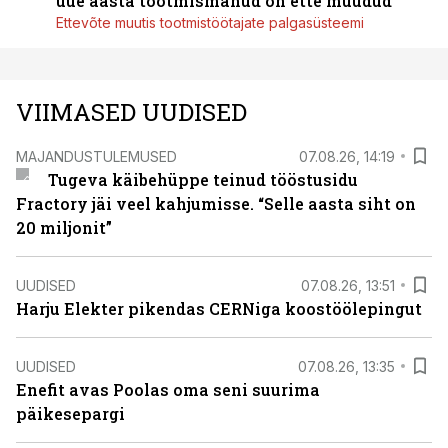
uue aasta tootmismahud on ette müüdud
Ettevõte muutis tootmistöötajate palgasüsteemi
VIIMASED UUDISED
MAJANDUSTULEMUSED
07.08.26, 14:19
Tugeva käibehüppe teinud tööstusidu
Fractory jäi veel kahjumisse. “Selle aasta siht on
20 miljonit”
UUDISED
07.08.26, 13:51
Harju Elekter pikendas CERNiga koostöölepingut
UUDISED
07.08.26, 13:35
Enefit avas Poolas oma seni suurima
päikesepargi