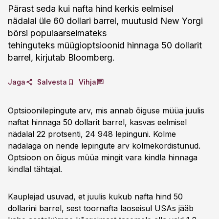
Pärast seda kui nafta hind kerkis eelmisel
nädalal üle 60 dollari barrel, muutusid New Yorgi
börsi populaarseimateks
tehinguteks müügioptsioonid hinnaga 50 dollarit
barrel, kirjutab Bloomberg.
Jaga
Salvesta
Vihja
Optsioonilepingute arv, mis annab õiguse müüa juulis
naftat hinnaga 50 dollarit barrel, kasvas eelmisel
nädalal 22 protsenti, 24 948 lepinguni. Kolme
nädalaga on nende lepingute arv kolmekordistunud.
Optsioon on õigus müüa mingit vara kindla hinnaga
kindlal tähtajal.
Kauplejad usuvad, et juulis kukub nafta hind 50
dollarini barrel, sest toornafta laoseisul USAs jääb