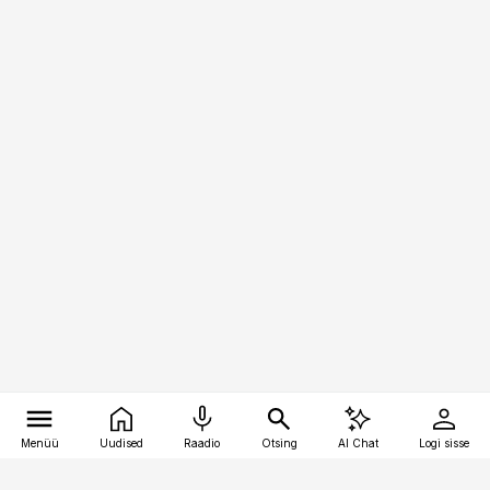
Menüü
Uudised
Raadio
Otsing
AI Chat
Logi sisse