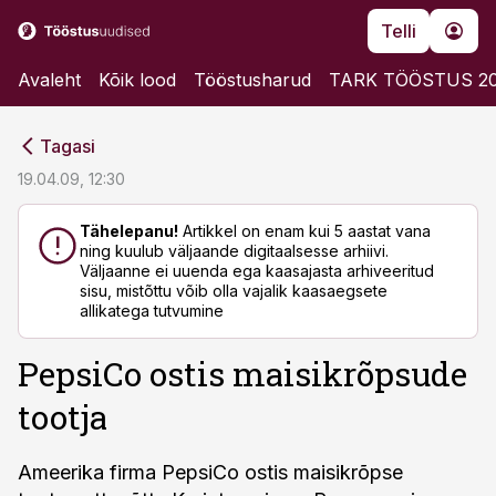
Telli
Avaleht
Kõik lood
Tööstusharud
TARK TÖÖSTUS 2
cebook
cebook
Tagasi
Twitter)
Twitter)
19.04.09, 12:30
kedIn
kedIn
Tähelepanu!
Artikkel on enam kui 5 aastat vana
ning kuulub väljaande digitaalsesse arhiivi.
ail
ail
Väljaanne ei uuenda ega kaasajasta arhiveeritud
sisu, mistõttu võib olla vajalik kaasaegsete
k
k
allikatega tutvumine
PepsiCo ostis maisikrõpsude
tootja
Ameerika firma PepsiCo ostis maisikrõpse