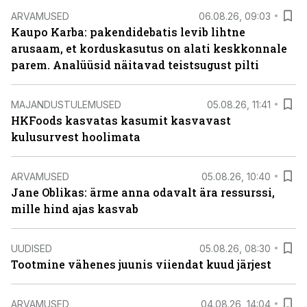
ARVAMUSED
06.08.26, 09:03
Kaupo Karba: pakendidebatis levib lihtne
arusaam, et korduskasutus on alati keskkonnale
parem. Analüüsid näitavad teistsugust pilti
MAJANDUSTULEMUSED
05.08.26, 11:41
HKFoods kasvatas kasumit kasvavast
kulusurvest hoolimata
ARVAMUSED
05.08.26, 10:40
Jane Oblikas: ärme anna odavalt ära ressurssi,
mille hind ajas kasvab
UUDISED
05.08.26, 08:30
Tootmine vähenes juunis viiendat kuud järjest
ARVAMUSED
04.08.26, 14:04