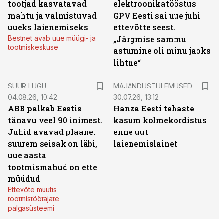
tootjad kasvatavad
elektroonikatööstus
mahtu ja valmistuvad
GPV Eesti sai uue juhi
uueks laienemiseks
ettevõtte seest.
Bestnet avab uue müügi- ja
„Järgmise sammu
tootmiskeskuse
astumine oli minu jaoks
lihtne“
SUUR LUGU
MAJANDUSTULEMUSED
04.08.26, 10:42
30.07.26, 13:12
ABB palkab Eestis
Hanza Eesti tehaste
tänavu veel 90 inimest.
kasum kolmekordistus
Juhid avavad plaane:
enne uut
suurem seisak on läbi,
laienemislainet
uue aasta
tootmismahud on ette
müüdud
Ettevõte muutis
tootmistöötajate
palgasüsteemi