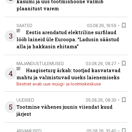
kasumi ja uus tootmishoone valmib
plaanitust varem
SAATED
03.08.26, 16:59
Eestis arendatud elektriline surfilaud
3
lööb laineid üle Euroopa. “Ladusin säästud
alla ja hakkasin ehitama”
MAJANDUSTULEMUSED
03.08.26, 08:27
Haagiseturg ärkab: tootjad kasvatavad
4
mahtu ja valmistuvad uueks laienemiseks
Bestnet avab uue müügi- ja tootmiskeskuse
UUDISED
05.08.26, 08:30
5
Tootmine vähenes juunis viiendat kuud
järjest
ARVAMUSED
05.08.26, 10:40