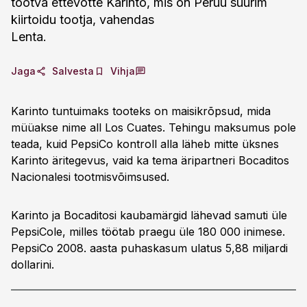
tootva ettevõtte Karinto, mis on Peruu suurim
kiirtoidu tootja, vahendas
Lenta.
Jaga
Salvesta
Vihja
Karinto tuntuimaks tooteks on maisikrõpsud, mida
müüakse nime all Los Cuates. Tehingu maksumus pole
teada, kuid PepsiCo kontroll alla läheb mitte üksnes
Karinto äritegevus, vaid ka tema äripartneri Bocaditos
Nacionalesi tootmisvõimsused.
Karinto ja Bocaditosi kaubamärgid lähevad samuti üle
PepsiCole, milles töötab praegu üle 180 000 inimese.
PepsiCo 2008. aasta puhaskasum ulatus 5,88 miljardi
dollarini.