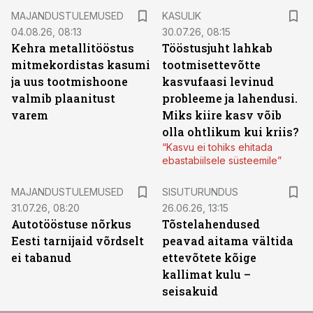
MAJANDUSTULEMUSED
KASULIK
04.08.26, 08:13
30.07.26, 08:15
Kehra metallitööstus
Tööstusjuht lahkab
mitmekordistas kasumi
tootmisettevõtte
ja uus tootmishoone
kasvufaasi levinud
valmib plaanitust
probleeme ja lahendusi.
varem
Miks kiire kasv võib
olla ohtlikum kui kriis?
“Kasvu ei tohiks ehitada
ebastabiilsele süsteemile”
ST
MAJANDUSTULEMUSED
SISUTURUNDUS
31.07.26, 08:20
26.06.26, 13:15
Autotööstuse nõrkus
Tõstelahendused
Eesti tarnijaid võrdselt
peavad aitama vältida
ei tabanud
ettevõtete kõige
kallimat kulu –
seisakuid