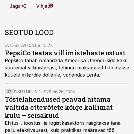
Jaga
Vihja
SEOTUD LOOD
UUDISED
20.04.09, 15:27
PepsiCo teatas villimistehaste ostust
PepsiCo tahab omandada Ameerika Ühendriikide kaks
suuremat villimistehast, tehingu maksumust hinnatakse
kuuele miljardile dollarile, vahendas Lenta.
SISUTURUNDUS
26.06.26, 13:15
ST
Tõstelahendused peavad aitama
vältida ettevõtete kõige kallimat
kulu – seisakuid
Ehitus-, tööstus- ja logistikasektoris räägitakse täna
palju efektiivsusest, kuid praktikas määravad töö