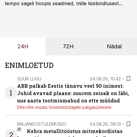
tempo sageli hoopis seadmed, mille töökindlusest
sõltub kogu objekti või tootmise sujuvus. Kui tõstuk
seisab, töö katkeb või masin ei vasta töötingimustele,
ei tähenda see ettevõtte jaoks ainult tehnilist
probleemi, vaid otsest rahalist kulu, venivaid tähtaegu
ja suuremaid riske tööohutusele.
24H
72H
Nädal
ENIMLOETUD
SUUR LUGU
04.08.26, 10:42
ABB palkab Eestis tänavu veel 90 inimest.
1
Juhid avavad plaane: suurem seisak on läbi,
uue aasta tootmismahud on ette müüdud
Ettevõte muutis tootmistöötajate palgasüsteemi
MAJANDUSTULEMUSED
04.08.26, 08:13
Kehra metallitööstus mitmekordistas
2