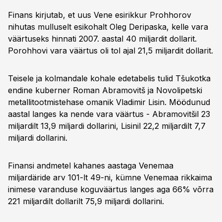
Finans kirjutab, et uus Vene esirikkur Prohhorov
nihutas mulluselt esikohalt Oleg Deripaska, kelle vara
väärtuseks hinnati 2007. aastal 40 miljardit dollarit.
Porohhovi vara väärtus oli tol ajal 21,5 miljardit dollarit.
Teisele ja kolmandale kohale edetabelis tulid Tšukotka
endine kuberner Roman Abramovitš ja Novolipetski
metallitootmistehase omanik Vladimir Lisin. Möödunud
aastal langes ka nende vara väärtus - Abramovitšil 23
miljardilt 13,9 miljardi dollarini, Lisinil 22,2 miljardilt 7,7
miljardi dollarini.
Finansi andmetel kahanes aastaga Venemaa
miljardäride arv 101-lt 49-ni, kümne Venemaa rikkaima
inimese varanduse koguväärtus langes aga 66% võrra
221 miljardilt dollarilt 75,9 miljardi dollarini.