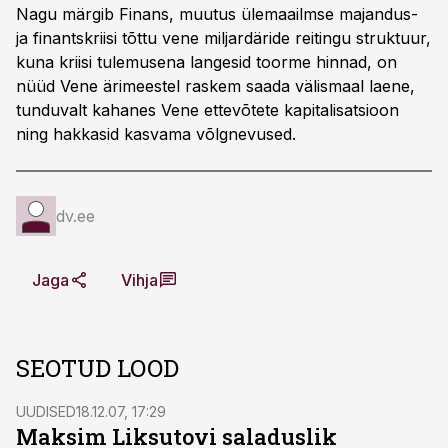
Nagu märgib Finans, muutus ülemaailmse majandus-
ja finantskriisi tõttu vene miljardäride reitingu struktuur,
kuna kriisi tulemusena langesid toorme hinnad, on
nüüd Vene ärimeestel raskem saada välismaal laene,
tunduvalt kahanes Vene ettevõtete kapitalisatsioon
ning hakkasid kasvama võlgnevused.
dv.ee
Jaga
Vihja
SEOTUD LOOD
UUDISED
18.12.07, 17:29
Maksim Liksutovi saladuslik