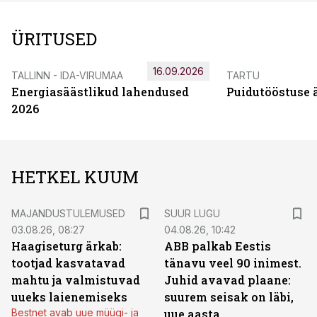
ÜRITUSED
16.09.2026
TALLINN - IDA-VIRUMAA
TARTU
Energiasäästlikud lahendused
Puidutööstuse 
2026
HETKEL KUUM
MAJANDUSTULEMUSED
SUUR LUGU
03.08.26, 08:27
04.08.26, 10:42
Haagiseturg ärkab:
ABB palkab Eestis
tootjad kasvatavad
tänavu veel 90 inimest.
mahtu ja valmistuvad
Juhid avavad plaane:
uueks laienemiseks
suurem seisak on läbi,
Bestnet avab uue müügi- ja
uue aasta