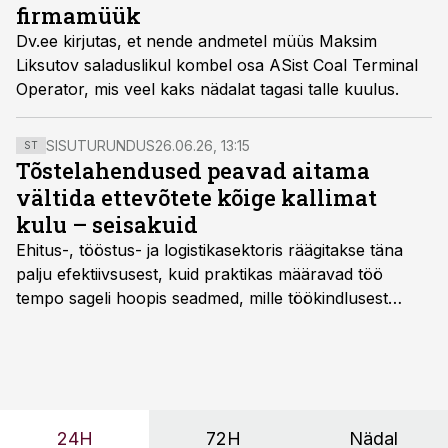
firmamüük
Dv.ee kirjutas, et nende andmetel müüs Maksim
Liksutov saladuslikul kombel osa ASist Coal Terminal
Operator, mis veel kaks nädalat tagasi talle kuulus.
SISUTURUNDUS
26.06.26, 13:15
ST
Tõstelahendused peavad aitama
vältida ettevõtete kõige kallimat
kulu – seisakuid
Ehitus-, tööstus- ja logistikasektoris räägitakse täna
palju efektiivsusest, kuid praktikas määravad töö
tempo sageli hoopis seadmed, mille töökindlusest
sõltub kogu objekti või tootmise sujuvus. Kui tõstuk
seisab, töö katkeb või masin ei vasta töötingimustele,
ei tähenda see ettevõtte jaoks ainult tehnilist
probleemi, vaid otsest rahalist kulu, venivaid tähtaegu
ja suuremaid riske tööohutusele.
24H
72H
Nädal