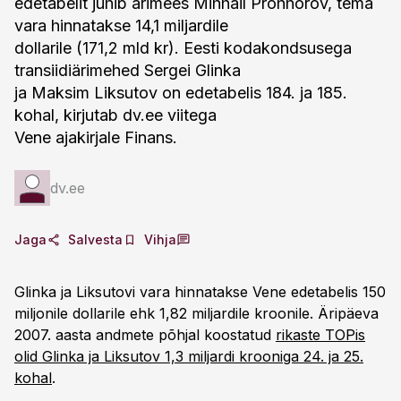
edetabelit juhib ärimees Mihhail Prohhorov, tema
vara hinnatakse 14,1 miljardile
dollarile (171,2 mld kr). Eesti kodakondsusega
transiidiärimehed Sergei Glinka
ja Maksim Liksutov on edetabelis 184. ja 185.
kohal, kirjutab dv.ee viitega
Vene ajakirjale Finans.
dv.ee
Jaga
Salvesta
Vihja
Glinka ja Liksutovi vara hinnatakse Vene edetabelis 150
miljonile dollarile ehk 1,82 miljardile kroonile. Äripäeva
2007. aasta andmete põhjal koostatud
rikaste TOPis
olid Glinka ja Liksutov 1,3 miljardi krooniga 24. ja 25.
kohal
.