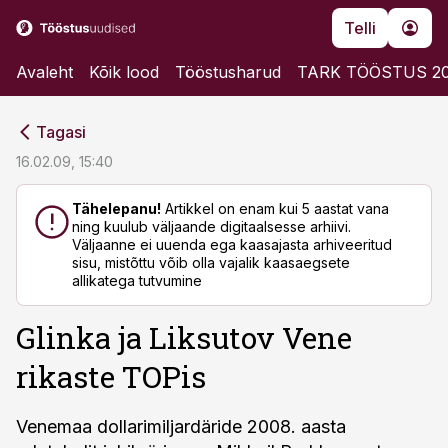
Telli
Avaleht
Kõik lood
Tööstusharud
TARK TÖÖSTUS 2
cebook
cebook
Tagasi
Twitter)
Twitter)
16.02.09, 15:40
kedIn
kedIn
Tähelepanu!
Artikkel on enam kui 5 aastat vana
ning kuulub väljaande digitaalsesse arhiivi.
ail
ail
Väljaanne ei uuenda ega kaasajasta arhiveeritud
sisu, mistõttu võib olla vajalik kaasaegsete
k
k
allikatega tutvumine
Glinka ja Liksutov Vene
rikaste TOPis
Venemaa dollarimiljardäride 2008. aasta