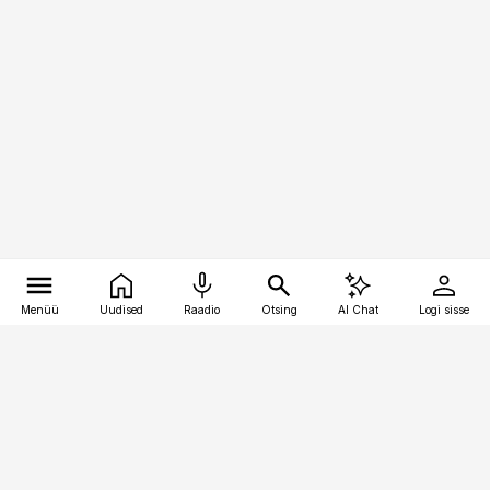
Menüü
Uudised
Raadio
Otsing
AI Chat
Logi sisse
Vana-Lõuna 39/1, 19094 Tallinn
(+372) 667 0111
toostusuudised@toostusuudised.ee