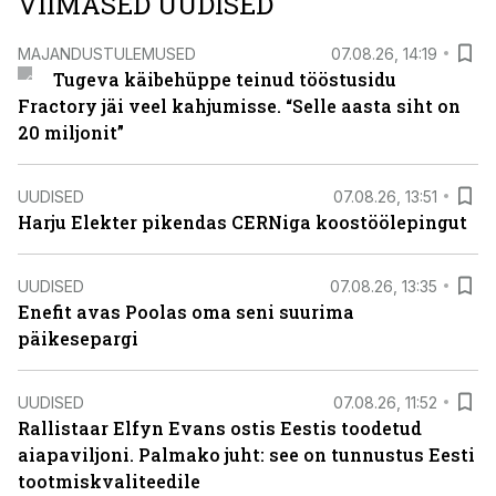
VIIMASED UUDISED
MAJANDUSTULEMUSED
07.08.26, 14:19
Tugeva käibehüppe teinud tööstusidu
Fractory jäi veel kahjumisse. “Selle aasta siht on
20 miljonit”
UUDISED
07.08.26, 13:51
Harju Elekter pikendas CERNiga koostöölepingut
UUDISED
07.08.26, 13:35
Enefit avas Poolas oma seni suurima
päikesepargi
UUDISED
07.08.26, 11:52
Rallistaar Elfyn Evans ostis Eestis toodetud
aiapaviljoni. Palmako juht: see on tunnustus Eesti
tootmiskvaliteedile