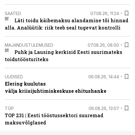
SAATED
07.08.26, 11:24
Läti toidu käibemaksu alandamine tõi hinnad
alla. Analüütik: riik teeb seal tugevat kontrolli
MAJANDUSTULEMUSED
07.08.26, 08:00
Puhk ja Lausing kerkisid Eesti suurimateks
toidutöösturiteks
UUDISED
06.08.26, 14:44
Elering kuulutas
välja kriisijuhtimiskeskuse ehitushanke
TOP
06.08.26, 13:07
TOP 231 | Eesti tööstussektori suuremad
maksuvõlglased