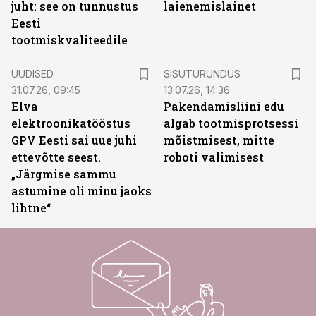
juht: see on tunnustus
laienemislainet
Eesti
tootmiskvaliteedile
ST
UUDISED
SISUTURUNDUS
31.07.26, 09:45
13.07.26, 14:36
Elva
Pakendamisliini edu
elektroonikatööstus
algab tootmisprotsessi
GPV Eesti sai uue juhi
mõistmisest, mitte
ettevõtte seest.
roboti valimisest
„Järgmise sammu
astumine oli minu jaoks
lihtne“