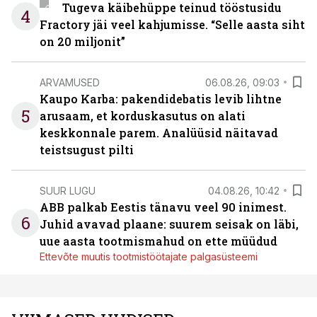
Tugeva käibehüppe teinud tööstusidu
4
Fractory jäi veel kahjumisse. “Selle aasta siht
on 20 miljonit”
ARVAMUSED
06.08.26, 09:03
Kaupo Karba: pakendidebatis levib lihtne
5
arusaam, et korduskasutus on alati
keskkonnale parem. Analüüsid näitavad
teistsugust pilti
SUUR LUGU
04.08.26, 10:42
ABB palkab Eestis tänavu veel 90 inimest.
6
Juhid avavad plaane: suurem seisak on läbi,
uue aasta tootmismahud on ette müüdud
Ettevõte muutis tootmistöötajate palgasüsteemi