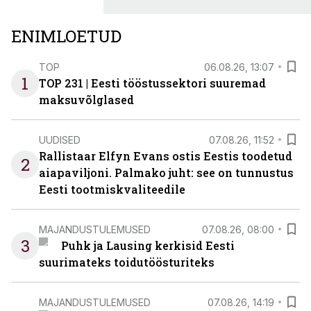
ENIMLOETUD
TOP
06.08.26, 13:07
1
TOP 231 | Eesti tööstussektori suuremad
maksuvõlglased
UUDISED
07.08.26, 11:52
Rallistaar Elfyn Evans ostis Eestis toodetud
2
aiapaviljoni. Palmako juht: see on tunnustus
Eesti tootmiskvaliteedile
MAJANDUSTULEMUSED
07.08.26, 08:00
3
Puhk ja Lausing kerkisid Eesti
suurimateks toidutöösturiteks
MAJANDUSTULEMUSED
07.08.26, 14:19