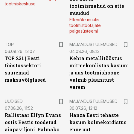
tootmiskeskuse
tootmismahud on ette
müüdud
Ettevõte muutis
tootmistöötajate
palgasüsteemi
TOP
MAJANDUSTULEMUSED
06.08.26, 13:07
04.08.26, 08:13
TOP 231 | Eesti
Kehra metallitööstus
tööstussektori
mitmekordistas kasumi
suuremad
ja uus tootmishoone
maksuvõlglased
valmib plaanitust
varem
UUDISED
MAJANDUSTULEMUSED
07.08.26, 11:52
30.07.26, 13:12
Rallistaar Elfyn Evans
Hanza Eesti tehaste
ostis Eestis toodetud
kasum kolmekordistus
aiapaviljoni. Palmako
enne uut