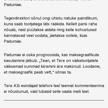
Padumäe.
Tegevdirektori sõnul ongi ühistu natuke paindlikum,
kuna saab tootjatega läbi rääkida. Kellelt pank raha
nõuab, neid püütakse aidata ning kelle kohustused
kannatavad veel oodata, jäetakse ootele, lisas
Padumäe.
Padumäe ei oska prognoosida, kas maksegraafikute
kasutamine jätkub. „Tean, et Tere on väiketootjatele
väiksemad summad kiiremini ära maksnud. Loodame,
et maksegraafik peab vett,“ sõnas ta.
Tere ASi esindajad telefoni teel teemat kommenteerima
ei nõustunud, vaid lubasid selle saata meili teel.