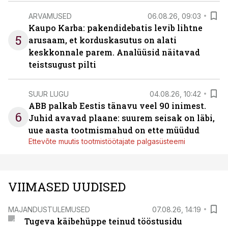
ARVAMUSED
06.08.26, 09:03
Kaupo Karba: pakendidebatis levib lihtne
5
arusaam, et korduskasutus on alati
keskkonnale parem. Analüüsid näitavad
teistsugust pilti
SUUR LUGU
04.08.26, 10:42
ABB palkab Eestis tänavu veel 90 inimest.
6
Juhid avavad plaane: suurem seisak on läbi,
uue aasta tootmismahud on ette müüdud
Ettevõte muutis tootmistöötajate palgasüsteemi
VIIMASED UUDISED
MAJANDUSTULEMUSED
07.08.26, 14:19
Tugeva käibehüppe teinud tööstusidu