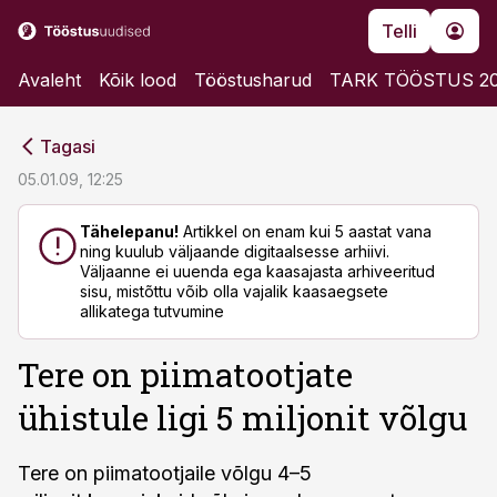
Telli
Avaleht
Kõik lood
Tööstusharud
TARK TÖÖSTUS 2
cebook
cebook
Tagasi
Twitter)
Twitter)
05.01.09, 12:25
kedIn
kedIn
Tähelepanu!
Artikkel on enam kui 5 aastat vana
ning kuulub väljaande digitaalsesse arhiivi.
ail
ail
Väljaanne ei uuenda ega kaasajasta arhiveeritud
sisu, mistõttu võib olla vajalik kaasaegsete
k
k
allikatega tutvumine
Tere on piimatootjate
ühistule ligi 5 miljonit võlgu
Tere on piimatootjaile võlgu 4–5