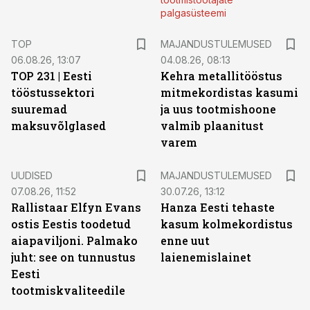
palgasüsteemi
TOP
MAJANDUSTULEMUSED
06.08.26, 13:07
04.08.26, 08:13
TOP 231 | Eesti
Kehra metallitööstus
tööstussektori
mitmekordistas kasumi
suuremad
ja uus tootmishoone
maksuvõlglased
valmib plaanitust
varem
UUDISED
MAJANDUSTULEMUSED
07.08.26, 11:52
30.07.26, 13:12
Rallistaar Elfyn Evans
Hanza Eesti tehaste
ostis Eestis toodetud
kasum kolmekordistus
aiapaviljoni. Palmako
enne uut
juht: see on tunnustus
laienemislainet
Eesti
tootmiskvaliteedile