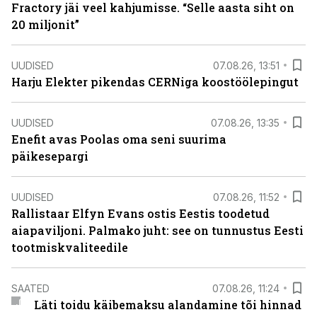
Fractory jäi veel kahjumisse. “Selle aasta siht on
20 miljonit”
UUDISED
07.08.26, 13:51
Harju Elekter pikendas CERNiga koostöölepingut
UUDISED
07.08.26, 13:35
Enefit avas Poolas oma seni suurima
päikesepargi
UUDISED
07.08.26, 11:52
Rallistaar Elfyn Evans ostis Eestis toodetud
aiapaviljoni. Palmako juht: see on tunnustus Eesti
tootmiskvaliteedile
SAATED
07.08.26, 11:24
Läti toidu käibemaksu alandamine tõi hinnad