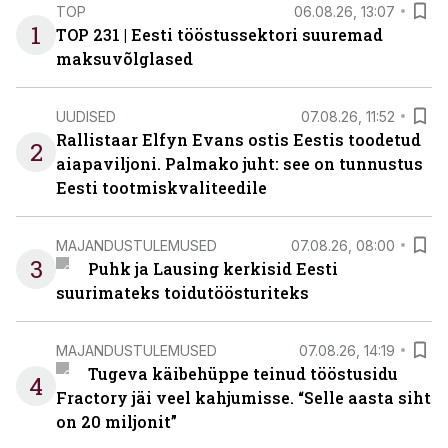
TOP
06.08.26, 13:07
1
TOP 231 | Eesti tööstussektori suuremad
maksuvõlglased
UUDISED
07.08.26, 11:52
Rallistaar Elfyn Evans ostis Eestis toodetud
2
aiapaviljoni. Palmako juht: see on tunnustus
Eesti tootmiskvaliteedile
MAJANDUSTULEMUSED
07.08.26, 08:00
3
Puhk ja Lausing kerkisid Eesti
suurimateks toidutöösturiteks
MAJANDUSTULEMUSED
07.08.26, 14:19
Tugeva käibehüppe teinud tööstusidu
4
Fractory jäi veel kahjumisse. “Selle aasta siht
on 20 miljonit”