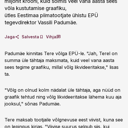
miljonit krooni, kuid sõlmis veel vana aasta sees
võla kustutamise graafiku,
ütles Eestimaa piimatootjate ühistu EPÜ
tegevdirektor Vassili Padumäe.
Jaga
Salvesta
Vihja
Padumäe kinnitas Tere võlga EPÜ-le. "Jah, Terel on
summa üle tähtaja maksmata, kuid veel vana aasta
sees tegime graafiku, millal võlg likvideeritakse," lisas
ta.
"Võlg on olnud kolm nädalat üle tähtaja, aga nüüd on
graafik tehtud ning võlg likvideeritakse lähema kuu aja
jooksul," sõnas Padumäe.
Tere maksab tootjaile võlgnevuse eest viivist, kuna see
on lepingus kirjas. "Viivise suurus selgub siis, kui