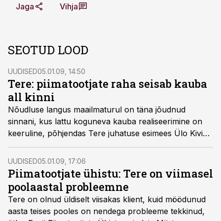
Jaga
Vihja
SEOTUD LOOD
UUDISED
05.01.09, 14:50
Tere: piimatootjate raha seisab kauba
all kinni
Nõudluse langus maailmaturul on täna jõudnud
sinnani, kus lattu koguneva kauba realiseerimine on
keeruline, põhjendas Tere juhatuse esimees Ülo Kivine
mitme miljoni kroonist võlga piimatootjaile.
UUDISED
05.01.09, 17:06
Piimatootjate ühistu: Tere on viimasel
poolaastal probleemne
Tere on olnud üldiselt viisakas klient, kuid möödunud
aasta teises pooles on nendega probleeme tekkinud,