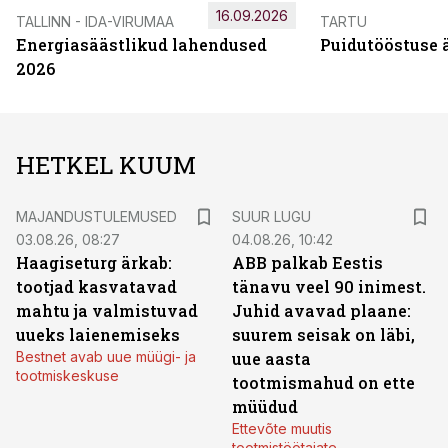
16.09.2026
TALLINN - IDA-VIRUMAA
TARTU
Energiasäästlikud lahendused
Puidutööstuse 
2026
HETKEL KUUM
MAJANDUSTULEMUSED
SUUR LUGU
03.08.26, 08:27
04.08.26, 10:42
Haagiseturg ärkab:
ABB palkab Eestis
tootjad kasvatavad
tänavu veel 90 inimest.
mahtu ja valmistuvad
Juhid avavad plaane:
uueks laienemiseks
suurem seisak on läbi,
Bestnet avab uue müügi- ja
uue aasta
tootmiskeskuse
tootmismahud on ette
müüdud
Ettevõte muutis
tootmistöötajate