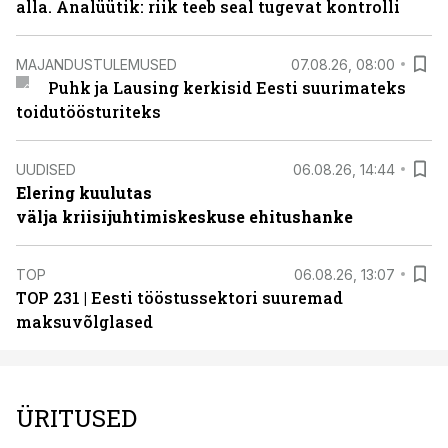
alla. Analüütik: riik teeb seal tugevat kontrolli
MAJANDUSTULEMUSED
07.08.26, 08:00
Puhk ja Lausing kerkisid Eesti suurimateks
toidutöösturiteks
UUDISED
06.08.26, 14:44
Elering kuulutas
välja kriisijuhtimiskeskuse ehitushanke
TOP
06.08.26, 13:07
TOP 231 | Eesti tööstussektori suuremad
maksuvõlglased
ÜRITUSED