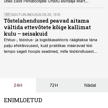
ütles Eesti Piimatootjate Ühistu esindaja Märt
Riisenberg.
SISUTURUNDUS
26.06.26, 13:15
ST
Tõstelahendused peavad aitama
vältida ettevõtete kõige kallimat
kulu – seisakuid
Ehitus-, tööstus- ja logistikasektoris räägitakse täna
palju efektiivsusest, kuid praktikas määravad töö
tempo sageli hoopis seadmed, mille töökindlusest
sõltub kogu objekti või tootmise sujuvus. Kui tõstuk
seisab, töö katkeb või masin ei vasta töötingimustele,
ei tähenda see ettevõtte jaoks ainult tehnilist
probleemi, vaid otsest rahalist kulu, venivaid tähtaegu
ja suuremaid riske tööohutusele.
24H
72H
Nädal
ENIMLOETUD