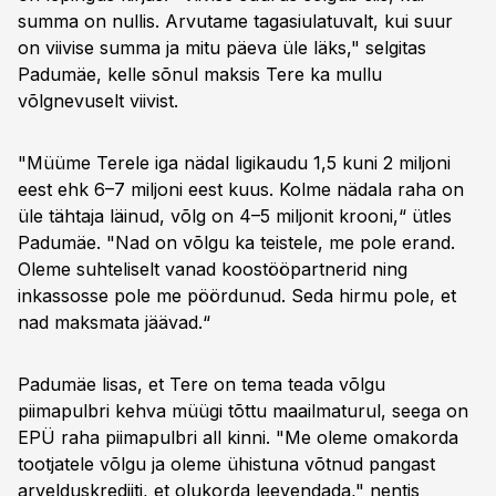
summa on nullis. Arvutame tagasiulatuvalt, kui suur
on viivise summa ja mitu päeva üle läks," selgitas
Padumäe, kelle sõnul maksis Tere ka mullu
võlgnevuselt viivist.
"Müüme Terele iga nädal ligikaudu 1,5 kuni 2 miljoni
eest ehk 6–7 miljoni eest kuus. Kolme nädala raha on
üle tähtaja läinud, võlg on 4–5 miljonit krooni,“ ütles
Padumäe. "Nad on võlgu ka teistele, me pole erand.
Oleme suhteliselt vanad koostööpartnerid ning
inkassosse pole me pöördunud. Seda hirmu pole, et
nad maksmata jäävad.“
Padumäe lisas, et Tere on tema teada võlgu
piimapulbri kehva müügi tõttu maailmaturul, seega on
EPÜ raha piimapulbri all kinni. "Me oleme omakorda
tootjatele võlgu ja oleme ühistuna võtnud pangast
arvelduskrediiti, et olukorda leevendada," nentis