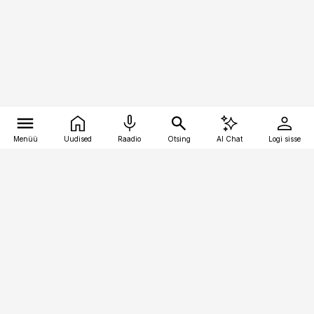
Menüü
Uudised
Raadio
Otsing
AI Chat
Logi sisse
Vana-Lõuna 39/1, 19094 Tallinn
(+372) 667 0111
toostusuudised@toostusuudised.ee
Telli
Reklaam
Firmast