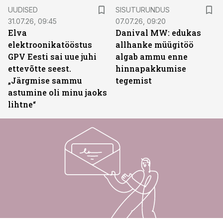
ST
UUDISED
SISUTURUNDUS
31.07.26, 09:45
07.07.26, 09:20
Elva
Danival MW: edukas
elektroonikatööstus
allhanke müügitöö
GPV Eesti sai uue juhi
algab ammu enne
ettevõtte seest.
hinnapakkumise
„Järgmise sammu
tegemist
astumine oli minu jaoks
lihtne“